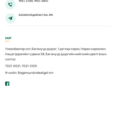
үзэж байгаад
7021-2100, 7021-0021
тань
хүндэтгэлтэй
BAGANUUR@NDAATGAL.MN
хандаж байна
ХАЯГ
Улаанбаатар хот, Багануур дүүрэг, 1 дүгээр хороо, Наран хороолол,
Нацагдоржийн гудамж 58, Багануур дүүргийн нийгмийн даатгалын
хэлтэс
7021-0021, 7021-2100
И-мэйл: Baganuur@ndaatgal.mn