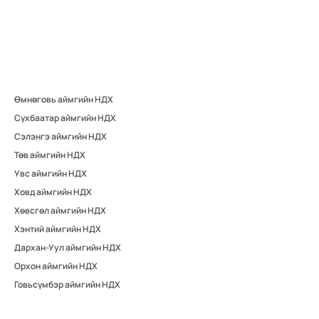
Өмнөговь аймгийн НДХ
Сүхбаатар аймгийн НДХ
Сэлэнгэ аймгийн НДХ
Төв аймгийн НДХ
Увс аймгийн НДХ
Ховд аймгийн НДХ
Хөвсгөл аймгийн НДХ
Хэнтий аймгийн НДХ
Дархан-Уул аймгийн НДХ
Орхон аймгийн НДХ
Говьсүмбэр аймгийн НДХ