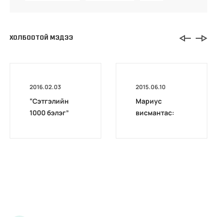
ХОЛБООТОЙ МЭДЭЭ
2016.02.03
2015.06.10
“Сэтгэлийн
Мариус
1000 бэлэг”
висмантас:
сайн үйлсийн
дан ганц эрх
аянд нэгдсэнд
баригчдын
талархав
шийдлээс
гадна олон
нийтийн эрх
ашиг, санал
хүсэлтийг
харгалзан