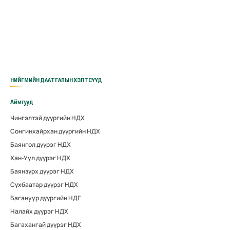
НИЙГМИЙН ДААТГАЛЫН ХЭЛТСҮҮД
Аймгууд
Чингэлтэй дүүргийн НДХ
Сонгинхайрхан дүүргийн НДХ
Баянгол дүүрэг НДХ
Хан-Уул дүүрэг НДХ
Баянзүрх дүүрэг НДХ
Сүхбаатар дүүрэг НДХ
Багануур дүүргийн НДГ
Налайх дүүрэг НДХ
Багахангай дүүрэг НДХ