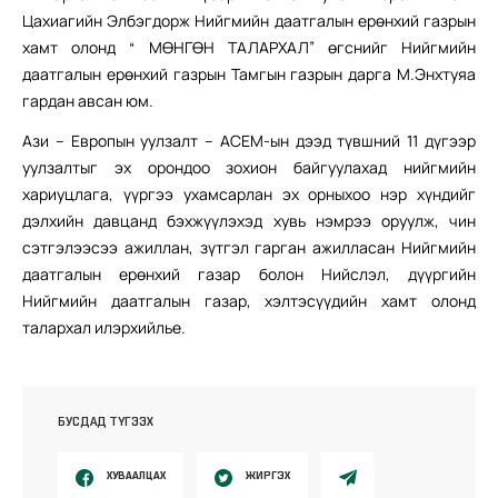
Цахиагийн Элбэгдорж Нийгмийн даатгалын ерөнхий газрын
хамт олонд “ МӨНГӨН ТАЛАРХАЛ” өгснийг Нийгмийн
даатгалын ерөнхий газрын Тамгын газрын дарга М.Энхтуяа
гардан авсан юм.
Ази – Европын уулзалт – АСЕМ-ын дээд түвшний 11 дүгээр
уулзалтыг эх орондоо зохион байгуулахад нийгмийн
хариуцлага, үүргээ ухамсарлан эх орныхоо нэр хүндийг
дэлхийн давцанд бэхжүүлэхэд хувь нэмрээ оруулж, чин
сэтгэлээсээ ажиллан, зүтгэл гарган ажилласан Нийгмийн
даатгалын ерөнхий газар болон Нийслэл, дүүргийн
Нийгмийн даатгалын газар, хэлтэсүүдийн хамт олонд
талархал илэрхийлье.
БУСДАД ТҮГЭЭХ
ХУВААЛЦАХ
ЖИРГЭХ