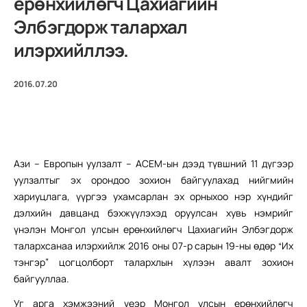
ерөнхийлөгч Цахиагийн
Элбэгдорж талархал
илэрхийллээ.
2016.07.20
Ази – Европын уулзалт – АСЕМ-ын дээд түвшний 11 дүгээр
уулзалтыг эх орондоо зохион байгуулахад нийгмийн
хариуцлага, үүргээ ухамсарлан эх орныхоо нэр хүндийг
дэлхийн давцанд бэхжүүлэхэд оруулсан хувь нэмрийг
үнэлэн Монгол улсын ерөнхийлөгч Цахиагийн Элбэгдорж
талархсанаа илэрхийлж 2016 оны 07-р сарын 19-ны өдөр “Их
тэнгэр” цогцолборт талархлын хүлээн авалт зохион
байгууллаа.
Уг арга хэмжээний үеэр Монгол улсын ерөнхийлөгч