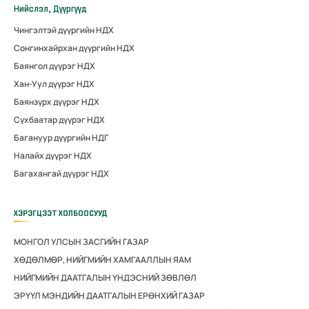
Нийслэл, Дүүргүүд
Чингэлтэй дүүргийн НДХ
Сонгинхайрхан дүүргийн НДХ
Баянгол дүүрэг НДХ
Хан-Уул дүүрэг НДХ
Баянзүрх дүүрэг НДХ
Сүхбаатар дүүрэг НДХ
Багануур дүүргийн НДГ
Налайх дүүрэг НДХ
Багахангай дүүрэг НДХ
ХЭРЭГЦЭЭТ ХОЛБООСУУД
МОНГОЛ УЛСЫН ЗАСГИЙН ГАЗАР
ХӨДӨЛМӨР, НИЙГМИЙН ХАМГААЛЛЫН ЯАМ
НИЙГМИЙН ДААТГАЛЫН ҮНДЭСНИЙ ЗӨВЛӨЛ
ЭРҮҮЛ МЭНДИЙН ДААТГАЛЫН ЕРӨНХИЙ ГАЗАР