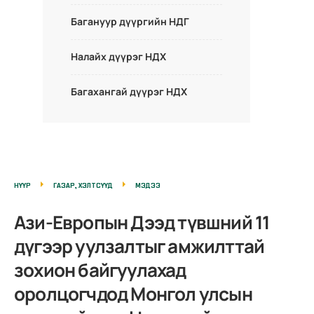
Багануур дүүргийн НДГ
Налайх дүүрэг НДХ
Багахангай дүүрэг НДХ
НҮҮР
ГАЗАР, ХЭЛТСҮҮД
МЭДЭЭ
Ази-Европын Дээд түвшний 11
дүгээр уулзалтыг амжилттай
зохион байгуулахад
оролцогчдод Монгол улсын