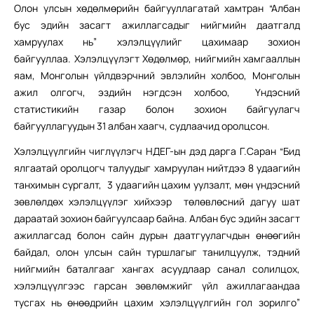
Олон улсын хөдөлмөрийн байгууллагатай хамтран “Албан
бус эдийн засагт ажиллагсадыг нийгмийн даатгалд
хамруулах нь” хэлэлцүүлийг цахимаар зохион
байгууллаа. Хэлэлцүүлэгт Хөдөлмөр, нийгмийн хамгааллын
яам, Монголын үйлдвэрчний эвлэлийн холбоо, Монголын
ажил олгогч, эздийн нэгдсэн холбоо, Үндэсний
статистикийн газар болон зохион байгуулагч
байгууллагуудын 31 албан хаагч, судлаачид оролцсон.
Хэлэлцүүлгийн чиглүүлэгч НДЕГ-ын дэд дарга Г.Саран “Бид
ялгаатай оролцогч талуудыг хамруулан нийтдээ 8 удаагийн
танхимын сургалт, 3 удаагийн цахим уулзалт, мөн үндэсний
зөвлөлдөх хэлэлцүүлэг хийхээр төлөвлөсний дагуу шат
дараатай зохион байгуулсаар байна. Албан бус эдийн засагт
ажиллагсад болон сайн дурын даатгуулагчдын өнөөгийн
байдал, олон улсын сайн туршлагыг танилцуулж, тэдний
нийгмийн баталгааг хангах асуудлаар санал солилцох,
хэлэлцүүлгээс гарсан зөвлөмжийг үйл ажиллагаандаа
тусгах нь өнөөдрийн цахим хэлэлцүүлгийн гол зорилго”