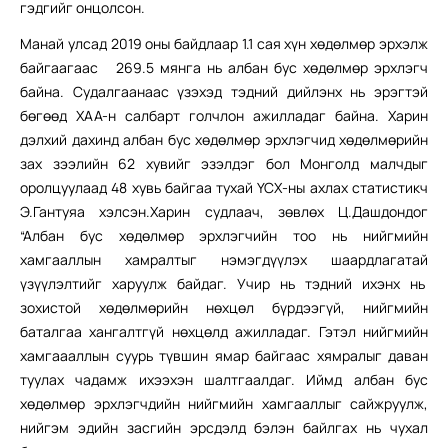
гэдгийг онцолсон.
Манай улсад 2019 оны байдлаар 1.1 сая хүн хөдөлмөр эрхэлж
байгаагаас 269.5 мянга нь албан бус хөдөлмөр эрхлэгч
байна. Судалгаанаас үзэхэд тэдний дийлэнх нь эрэгтэй
бөгөөд ХАА-н салбарт голчлон ажилладаг байна. Харин
дэлхий дахинд албан бус хөдөлмөр эрхлэгчид хөдөлмөрийн
зах зээлийн 62 хувийг эзэлдэг бол Монголд малчдыг
оролцуулаад 48 хувь байгаа тухай ҮСХ-ны ахлах статистикч
Э.Гантуяа хэлсэн.Харин судлаач, зөвлөх Ц.Дашдондог
“Албан бус хөдөлмөр эрхлэгчийн тоо нь нийгмийн
хамгааллын хамралтыг нэмэгдүүлэх шаардлагатай
үзүүлэлтийг харуулж байдаг. Учир нь тэдний ихэнх нь
зохистой хөдөлмөрийн нөхцөл бүрдээгүй, нийгмийн
баталгаа хангалтгүй нөхцөлд ажилладаг. Гэтэл нийгмийн
хамгаааллын суурь түвшин ямар байгаас хямралыг даван
туулах чадамж ихээхэн шалтгаалдаг. Иймд албан бус
хөдөлмөр эрхлэгчдийн нийгмийн хамгааллыг сайжруулж,
нийгэм эдийн засгийн эрсдэлд бэлэн байлгах нь чухал