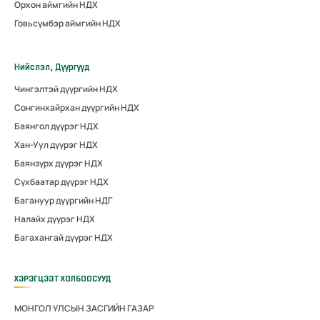
Орхон аймгийн НДХ
Говьсүмбэр аймгийн НДХ
Нийслэл, Дүүргүүд
Чингэлтэй дүүргийн НДХ
Сонгинхайрхан дүүргийн НДХ
Баянгол дүүрэг НДХ
Хан-Уул дүүрэг НДХ
Баянзүрх дүүрэг НДХ
Сүхбаатар дүүрэг НДХ
Багануур дүүргийн НДГ
Налайх дүүрэг НДХ
Багахангай дүүрэг НДХ
ХЭРЭГЦЭЭТ ХОЛБООСУУД
МОНГОЛ УЛСЫН ЗАСГИЙН ГАЗАР