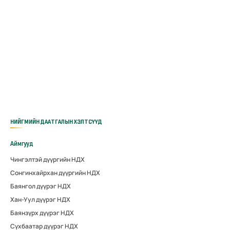
НИЙГМИЙН ДААТГАЛЫН ХЭЛТСҮҮД
Аймгууд
Чингэлтэй дүүргийн НДХ
Сонгинхайрхан дүүргийн НДХ
Баянгол дүүрэг НДХ
Хан-Уул дүүрэг НДХ
Баянзүрх дүүрэг НДХ
Сүхбаатар дүүрэг НДХ