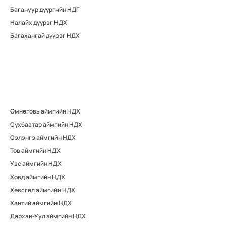
Багануур дүүргийн НДГ
Налайх дүүрэг НДХ
Багахангай дүүрэг НДХ
Өмнөговь аймгийн НДХ
Сүхбаатар аймгийн НДХ
Сэлэнгэ аймгийн НДХ
Төв аймгийн НДХ
Увс аймгийн НДХ
Ховд аймгийн НДХ
Хөвсгөл аймгийн НДХ
Хэнтий аймгийн НДХ
Дархан-Уул аймгийн НДХ