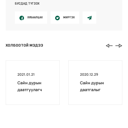
БУСДАД ТҮГЭЭХ
ХУВААЛЦАХ
ЖИРГЭХ
ХОЛБООТОЙ МЭДЭЭ
2021.01.21
2020.12.29
Сайн дурын
Сайн дурын
даатгуулагч
даатгалыг
эхийн
бүрэн
жирэмсний
цахимжууллаа.
болон
амаржсаны
тэтгэмжийг