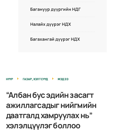
Багануур дүүргийн НДГ
Налайх дүүрэг НДХ
Багахангай дүүрэг НДХ
НҮҮР
ГАЗАР, ХЭЛТСҮҮД
МЭДЭЭ
“Албан бус эдийн засагт
ажиллагсадыг нийгмийн
даатгалд хамруулах нь”
хэлэлцүүлэг боллоо