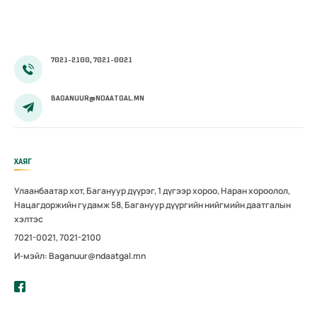
100 хувиар
олгож эхэллээ
7021-2100, 7021-0021
BAGANUUR@NDAATGAL.MN
ХАЯГ
Улаанбаатар хот, Багануур дүүрэг, 1 дүгээр хороо, Наран хороолол,
Нацагдоржийн гудамж 58, Багануур дүүргийн нийгмийн даатгалын
хэлтэс
7021-0021, 7021-2100
И-мэйл: Baganuur@ndaatgal.mn