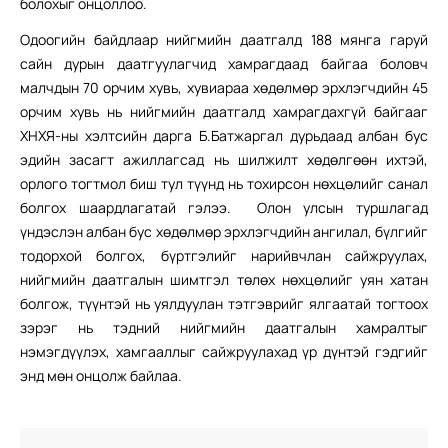
болохыг онцоллоо.
Одоогийн байдлаар нийгмийн даатгалд 188 мянга гаруй
сайн дурын даатгуулагчид хамрагдаад байгаа боловч
малчдын 70 орчим хувь, хувиараа хөдөлмөр эрхлэгчдийн 45
орчим хувь нь нийгмийн даатгалд хамрагдахгүй байгааг
ХНХЯ-ны хэлтсийн дарга Б.Батжаргал дурьдаад албан бус
эдийн засагт ажиллагсад нь шилжилт хөдөлгөөн ихтэй,
орлого тогтмол биш тул түүнд нь тохирсон нөхцөлийг санал
болгох шаардлагатай гэлээ. Олон улсын туршлагад
үндэслэн албан бус хөдөлмөр эрхлэгчдийн ангилал, бүлгийг
тодорхой болгох, бүртгэлийг нарийвчлан сайжруулах,
нийгмийн даатгалын шимтгэл төлөх нөхцөлийг уян хатан
болгож, түүнтэй нь уялдуулан тэтгэврийг ялгаатай тогтоох
зэрэг нь тэдний нийгмийн даатгалын хамралтыг
нэмэгдүүлэх, хамгааллыг сайжруулахад үр дүнтэй гэдгийг
энд мөн онцолж байлаа.