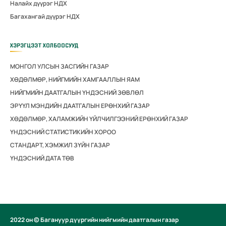
Налайх дүүрэг НДХ
Багахангай дүүрэг НДХ
ХЭРЭГЦЭЭТ ХОЛБООСУУД
МОНГОЛ УЛСЫН ЗАСГИЙН ГАЗАР
ХӨДӨЛМӨР, НИЙГМИЙН ХАМГААЛЛЫН ЯАМ
НИЙГМИЙН ДААТГАЛЫН ҮНДЭСНИЙ ЗӨВЛӨЛ
ЭРҮҮЛ МЭНДИЙН ДААТГАЛЫН ЕРӨНХИЙ ГАЗАР
ХӨДӨЛМӨР, ХАЛАМЖИЙН ҮЙЛЧИЛГЭЭНИЙ ЕРӨНХИЙ ГАЗАР
ҮНДЭСНИЙ СТАТИСТИКИЙН ХОРОО
СТАНДАРТ, ХЭМЖИЛ ЗҮЙН ГАЗАР
ҮНДЭСНИЙ ДАТА ТӨВ
2022 он © Багануур дүүргийн нийгмийн даатгалын газар