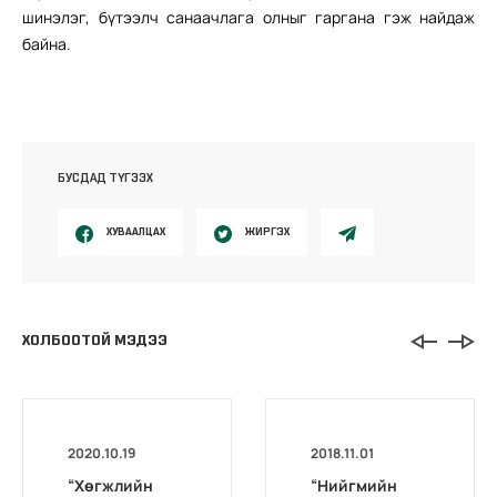
шинэлэг, бүтээлч санаачлага олныг гаргана гэж найдаж
байна.
БУСДАД ТҮГЭЭХ
ХУВААЛЦАХ
ЖИРГЭХ
ХОЛБООТОЙ МЭДЭЭ
2020.10.19
2018.11.01
“Хөгжлийн
“Нийгмийн