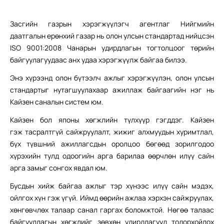
Засгийн газрын хэрэгжүүлэгч агентлаг Нийгмийн
даатгалын ерөнхий газар нь олон улсын стандартад нийцсэн
ISO 9001:2008 Чанарын удирдлагын тогтолцоог төрийн
байгуулагуудаас анх удаа хэрэгжүүлж байгаа билээ.
Энэ хүрээнд олон бүтээлч ажлыг хэрэгжүүлэн, олон улсын
стандартыг нутагшуулахаар ажиллаж байгаагийн нэг нь
Кайзен саналын систем юм.
Кайзен бол японы хөгжлийн түлхүүр гэгддэг. Кайзен
гэж
тасралтгүй сайжруулалт, жижиг алхмуудын хуримтлал,
бүх түвшний ажиллагсдын оролцоо бөгөөд зорилгодоо
хүрэхийн тулд одоогийн арга барилаа өөрчлөн илүү сайн
арга замыг сонгох явдал юм.
Бусдын хийж байгаа ажлыг тэр хүнээс илүү сайн мэдэх,
ойлгох хүн гэж үгүй. Иймд өөрийн ажлаа хэрхэн сайжруулах,
хөнгөвчлөх талаар санал гаргах боломжтой. Нөгөө талаас
байгууллагын хөгжлийг зөвхөн удирдлагууд тодорхойлох