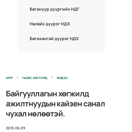
Багануур дүүргийн НДГ
Налайх дүүрэг НДХ
Багахангай дүүрэг НДХ
НҮҮР
ГАЗАР, ХЭЛТСҮҮД
МЭДЭЭ
Байгууллагын хөгжилд
ажилтнуудын кайзен санал
чухал нөлөөтэй.
2015.06.09