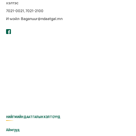
хэлтэс
7021-0021, 7021-2100
И-мэйл: Baganuur@ndaatgal.mn
НИЙГМИЙН ДААТГАЛЫН ХЭЛТСҮҮД
Аймгууд