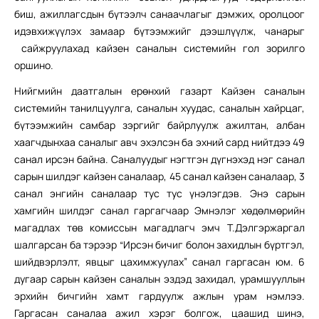
биш, ажиллагсдын бүтээлч санаачлагыг дэмжих, оролцоог
идэвхижүүлэх замаар бүтээмжийг дээшлүүлж, чанарыг
сайжруулахад кайзен саналын системийн гол зорилго
оршино.
Нийгмийн даатгалын ерөнхий газарт Кайзен саналын
системийн танилцуулга, саналын хуудас, саналын хайрцаг,
бүтээмжийн самбар зэргийг байрлуулж ажилтан, албан
хаагчдынхаа саналыг авч эхэлсэн ба эхний сард нийтдээ 49
санал ирсэн байна. Саналуудыг нэгтгэн дүгнэхэд нэг санал
сарын шилдэг кайзен саналаар, 45 санал кайзен саналаар, 3
санал энгийн саналаар тус тус үнэлэгдэв. Энэ сарын
хамгийн шилдэг санал гаргагчаар Эмнэлэг хөдөлмөрийн
магадлах төв комиссын магадлагч эмч Т.Дэлгэржаргал
шалгарсан ба тэрээр “Ирсэн бичиг болон захидлын бүртгэл,
шийдвэрлэлт, явцыг цахимжуулах” санал гаргасан юм. 6
дугаар сарын кайзен саналын эздэд захидал, урамшууллын
эрхийн бичгийн хамт гардуулж ажлын урам нэмлээ.
Гаргасан саналаа ажил хэрэг болгож, цаашид шинэ,