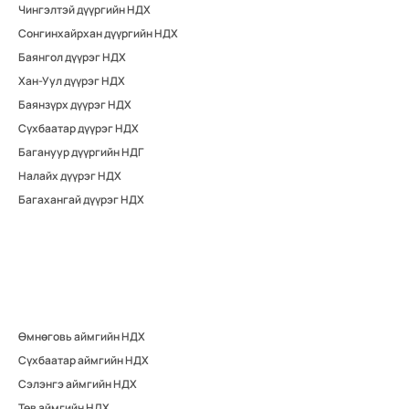
Чингэлтэй дүүргийн НДХ
Сонгинхайрхан дүүргийн НДХ
Баянгол дүүрэг НДХ
Хан-Уул дүүрэг НДХ
Баянзүрх дүүрэг НДХ
Сүхбаатар дүүрэг НДХ
Багануур дүүргийн НДГ
Налайх дүүрэг НДХ
Багахангай дүүрэг НДХ
Өмнөговь аймгийн НДХ
Сүхбаатар аймгийн НДХ
Сэлэнгэ аймгийн НДХ
Төв аймгийн НДХ