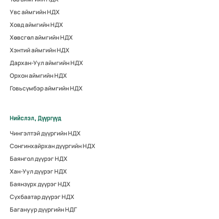
Увс аймгийн НДХ
Ховд аймгийн НДХ
Хөвсгөл аймгийн НДХ
Хэнтий аймгийн НДХ
Дархан-Уул аймгийн НДХ
Орхон аймгийн НДХ
Говьсүмбэр аймгийн НДХ
Нийслэл, Дүүргүүд
Чингэлтэй дүүргийн НДХ
Сонгинхайрхан дүүргийн НДХ
Баянгол дүүрэг НДХ
Хан-Уул дүүрэг НДХ
Баянзүрх дүүрэг НДХ
Сүхбаатар дүүрэг НДХ
Багануур дүүргийн НДГ