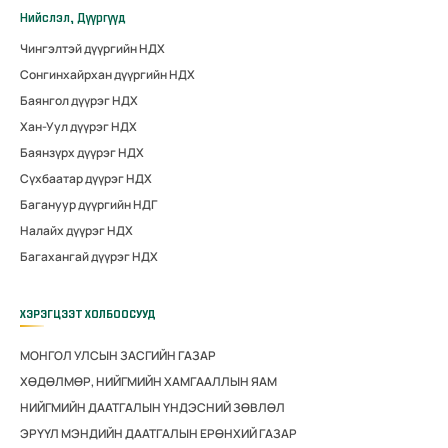
Нийслэл, Дүүргүүд
Чингэлтэй дүүргийн НДХ
Сонгинхайрхан дүүргийн НДХ
Баянгол дүүрэг НДХ
Хан-Уул дүүрэг НДХ
Баянзүрх дүүрэг НДХ
Сүхбаатар дүүрэг НДХ
Багануур дүүргийн НДГ
Налайх дүүрэг НДХ
Багахангай дүүрэг НДХ
ХЭРЭГЦЭЭТ ХОЛБООСУУД
МОНГОЛ УЛСЫН ЗАСГИЙН ГАЗАР
ХӨДӨЛМӨР, НИЙГМИЙН ХАМГААЛЛЫН ЯАМ
НИЙГМИЙН ДААТГАЛЫН ҮНДЭСНИЙ ЗӨВЛӨЛ
ЭРҮҮЛ МЭНДИЙН ДААТГАЛЫН ЕРӨНХИЙ ГАЗАР