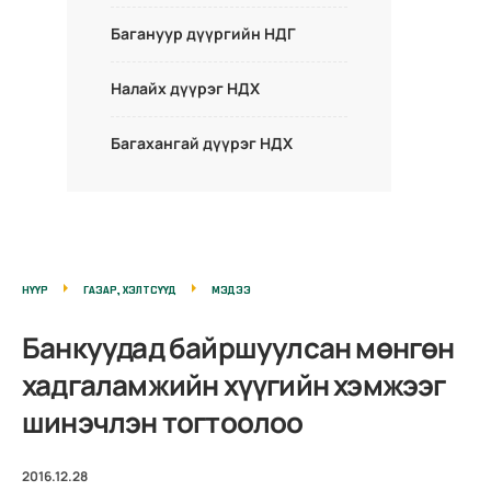
Багануур дүүргийн НДГ
Налайх дүүрэг НДХ
Багахангай дүүрэг НДХ
НҮҮР
ГАЗАР, ХЭЛТСҮҮД
МЭДЭЭ
Банкуудад байршуулсан мөнгөн
хадгаламжийн хүүгийн хэмжээг
шинэчлэн тогтоолоо
2016.12.28