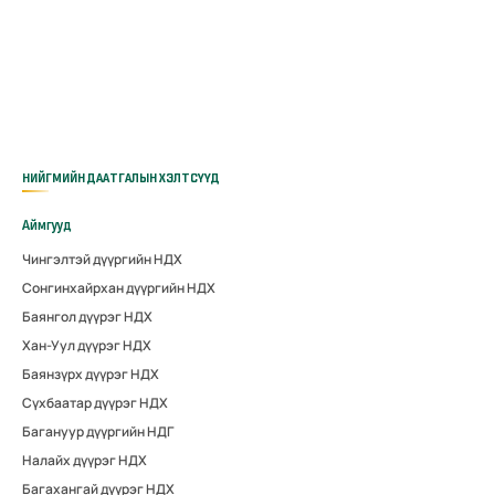
НИЙГМИЙН ДААТГАЛЫН ХЭЛТСҮҮД
Аймгууд
Чингэлтэй дүүргийн НДХ
Сонгинхайрхан дүүргийн НДХ
Баянгол дүүрэг НДХ
Хан-Уул дүүрэг НДХ
Баянзүрх дүүрэг НДХ
Сүхбаатар дүүрэг НДХ
Багануур дүүргийн НДГ
Налайх дүүрэг НДХ
Багахангай дүүрэг НДХ