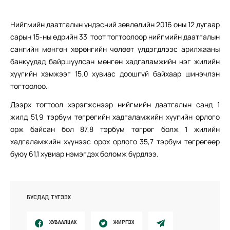
Нийгмийн даатгалын үндэсний зөвлөлийн 2016 оны 12 дугаар
сарын 15-ны өдрийн 33 тоот тогтоолоор нийгмийн даатгалын
сангийн мөнгөн хөрөнгийн чөлөөт үлдэгдлээс арилжааны
банкуудад байршуулсан мөнгөн хадгаламжийн нэг жилийн
хүүгийн хэмжээг 15.0 хувиас доошгүй байхаар шинэчлэн
тогтоолоо.
Дээрх тогтоол хэрэгжснээр нийгмийн даатгалын санд 1
жилд 51,9 тэрбум төгрөгийн хадгаламжийн хүүгийн орлого
орж байсан бол 87,8 тэрбум төгрөг болж 1 жилийн
хадгаламжийн хүүнээс орох орлого 35,7 тэрбум төгрөгөөр
буюу 61,1 хувиар нэмэгдэх боломж бүрдлээ.
БУСДАД ТҮГЭЭХ
ХУВААЛЦАХ
ЖИРГЭХ