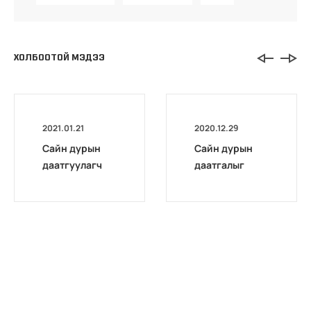
ХОЛБООТОЙ МЭДЭЭ
2021.01.21
2020.12.29
Сайн дурын
Сайн дурын
даатгуулагч
даатгалыг
эхийн
бүрэн
жирэмсний
цахимжууллаа.
болон
амаржсаны
тэтгэмжийг
100 хувиар
олгож эхэллээ