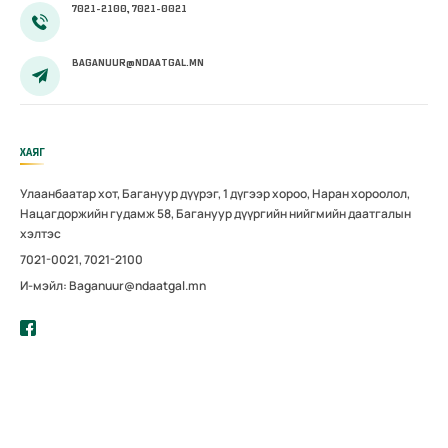
7021-2100, 7021-0021
BAGANUUR@NDAATGAL.MN
ХАЯГ
Улаанбаатар хот, Багануур дүүрэг, 1 дүгээр хороо, Наран хороолол,
Нацагдоржийн гудамж 58, Багануур дүүргийн нийгмийн даатгалын
хэлтэс
7021-0021, 7021-2100
И-мэйл: Baganuur@ndaatgal.mn