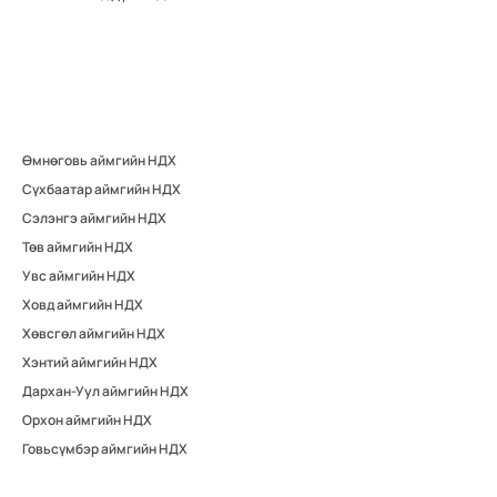
Өмнөговь аймгийн НДХ
Сүхбаатар аймгийн НДХ
Сэлэнгэ аймгийн НДХ
Төв аймгийн НДХ
Увс аймгийн НДХ
Ховд аймгийн НДХ
Хөвсгөл аймгийн НДХ
Хэнтий аймгийн НДХ
Дархан-Уул аймгийн НДХ
Орхон аймгийн НДХ
Говьсүмбэр аймгийн НДХ