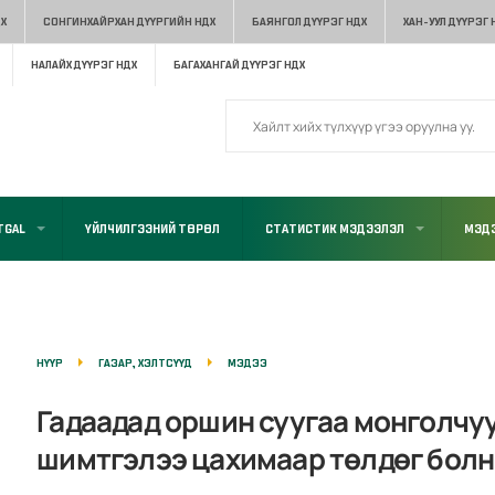
Х
СОНГИНХАЙРХАН ДҮҮРГИЙН НДХ
БАЯНГОЛ ДҮҮРЭГ НДХ
ХАН-УУЛ ДҮҮРЭГ 
НАЛАЙХ ДҮҮРЭГ НДХ
БАГАХАНГАЙ ДҮҮРЭГ НДХ
TGAL
ҮЙЛЧИЛГЭЭНИЙ ТӨРӨЛ
СТАТИСТИК МЭДЭЭЛЭЛ
МЭДЭ
НҮҮР
ГАЗАР, ХЭЛТСҮҮД
МЭДЭЭ
Гадаадад оршин суугаа монголчу
шимтгэлээ цахимаар төлдөг бол