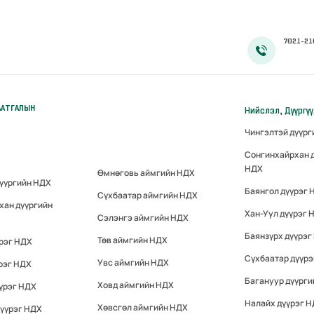
7021-21
ААТГАЛЫН
Нийслэл, Дүүргү
Чингэлтэй дүүр
Сонгинхайрхан 
НДХ
Өмнөговь аймгийн НДХ
дүүргийн НДХ
Баянгол дүүрэг 
Сүхбаатар аймгийн НДХ
хан дүүргийн
Хан-Уул дүүрэг 
Сэлэнгэ аймгийн НДХ
Баянзүрх дүүрэг
Төв аймгийн НДХ
үрэг НДХ
Сүхбаатар дүүр
Увс аймгийн НДХ
рэг НДХ
Багануур дүүрги
Ховд аймгийн НДХ
үрэг НДХ
Налайх дүүрэг 
Хөвсгөл аймгийн НДХ
дүүрэг НДХ