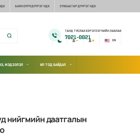
НДХ
БАЯНЗҮРХ ДҮҮРЭГ НДХ
СҮХБААТАР ДҮҮРЭГ НДХ
ТАНД ТУСЛАХ ХЭРЭГЛЭГЧИЙН ЛАВЛАХ
7021-0021
EN
Э, МЭДЭЭЛЭЛ
ИЛ ТОД БАЙДАЛ
уд нийгмийн даатгалын
но