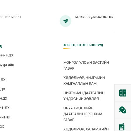
00, 7021-0021
BAGANUUR@NDAATGAL.MN
ХЭРЭГЦЭЭТ ХОЛБООСУУД
үд
гийн НДХ
МОНГОЛ УЛСЫН ЗАСГИЙН
дүүргийн
ГАЗАР
ХӨДӨЛМӨР, НИЙГМИЙН
НДХ
ХАМГААЛЛЫН ЯАМ
НДХ
НИЙГМИЙН ДААТГАЛЫН
 НДХ
ҮНДЭСНИЙ ЗӨВЛӨЛ
эг НДХ
ЭРҮҮЛ МЭНДИЙН
ДААТГАЛЫН ЕРӨНХИЙ
йн НДГ
ГАЗАР
НДХ
ХӨДӨЛМӨР, ХАЛАМЖИЙН