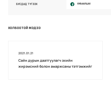
ХУВААЛЦАХ
БУСДАД ТҮГЭЭХ
ХОЛБООТОЙ МЭДЭЭ
2021.01.21
Сайн дурын даатгуулагч эхийн
жирэмсний болон амаржсаны тэтгэмжийг
100 хувиар олгож эхэллээ