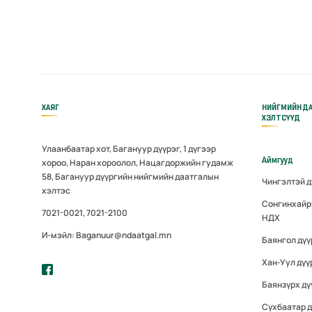
ХАЯГ
НИЙГМИЙН Д
ХЭЛТСҮҮД
Улаанбаатар хот, Багануур дүүрэг, 1 дүгээр
Аймгууд
хороо, Наран хороолол, Нацагдоржийн гудамж
58, Багануур дүүргийн нийгмийн даатгалын
Чингэлтэй 
хэлтэс
Сонгинхайр
7021-0021, 7021-2100
НДХ
И-мэйл: Baganuur@ndaatgal.mn
Баянгол дү
Хан-Уул дүү
Баянзүрх дү
Сүхбаатар 