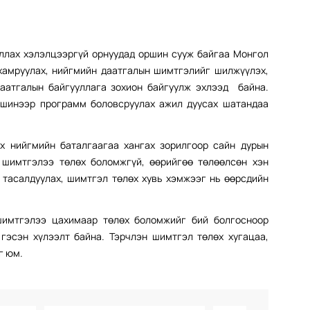
ллах хэлэлцээргүй орнуудад оршин сууж байгаа Монгол
хамруулах, нийгмийн даатгалын шимтгэлийг шилжүүлэх,
аатгалын байгууллага зохион байгуулж эхлээд байна.
 шинээр программ боловсруулах ажил дуусах шатандаа
х нийгмийн баталгаагаа хангах зорилгоор сайн дурын
 шимтгэлээ төлөх боломжгүй, өөрийгөө төлөөлсөн хэн
 тасалдуулах, шимтгэл төлөх хувь хэмжээг нь өөрсдийн
шимтгэлээ цахимаар төлөх боломжийг бий болгосноор
 гэсэн хүлээлт байна. Тэрчлэн шимтгэл төлөх хугацаа,
г юм.