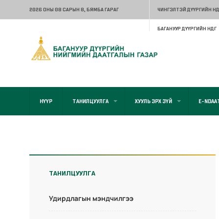
2026 ОНЫ 08 САРЫН 8
, БЯМБА ГАРАГ
ЧИНГЭЛТЭЙ ДҮҮРГИЙН НД
БАГАНУУР ДҮҮРГИЙН НДГ
НҮҮР
ТАНИЛЦУУЛГА
ХУУЛЬ ЭРХ ЗҮЙ
E-NDAA
ТАНИЛЦУУЛГА
Удирдлагын мэндчилгээ