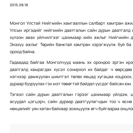
2015.08.18
Монгол Улстай Нийгмийн хамгааллын салбарт хамтран ажи
Улсын иргэдийг нийгмийн даатгалын сайн дурын даатгалд 
хүлээн авах үйлчилгээг цахимаар хийх ажлыг Нийгмийн д
Энэхүү ажлыг Төрийн банктай хамтран хэрэгжүүлж буй ба
ороод байна.
Гадаадад байгаа Монголчууд маань эх орондоо эргэн ирэ
даатгалд хамрагдах хүсэл сонирхол их байдаг ч өөрсдөө
нэгнээр дамжуулан шимтгэл төлөх явцад хугацаа хоцроох,
дураар бууруулах гэх мэт төвөгтэй байдал үүсдэг байсан юм.
Тэгвэл сайн дурын даатгалын гэрээг цахимаар үйлдэж, 
асуудал цэгцэрч, сайн дураар даатгуулагчдын тоо ч өснө
нөхцөлийг уян хатан байхаар зохицуулж өгч буйгаараа онцло