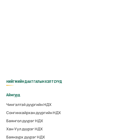
НИЙГМИЙН ДААТГАЛЫН ХЭЛТСҮҮД
Аймгууд
Чингэлтэй дүүргийн НДХ
Сонгинхайрхан дүүргийн НДХ
Баянгол дүүрэг НДХ
Хан-Уул дүүрэг НДХ
Баянзүрх дүүрэг НДХ