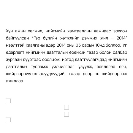
Хүн амын хөгжил, нийгмийн хамгааллын яамнаас зохион
байгуулсан “Гэр бүлийн хөгжлийг дэмжих жил – 2014”
нээлттэй хаалганы өдөр 2014 оны 05 сарын 10нд боллоо. Уг
өдөрлөгт нийгмийн даатгалын ерөнхий газар болон салбар
зургаан дүүргээс оролцож, иргэд даатгуулагчдад нийгмийн
даатгалын тусламж үйлчилгээг үзүүлж, зөвлөгөө өгч,
шийдвэрлүүлэх асуудлуудийг газар дээр нь шийдвэрлэж
ажиллаа