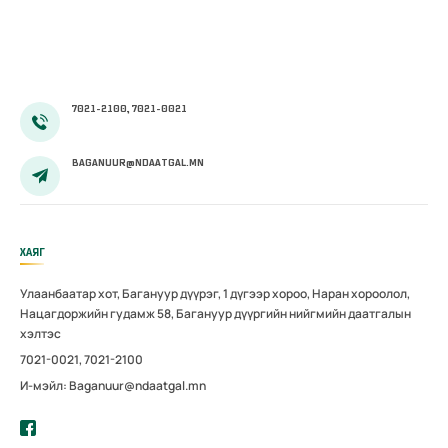
боловсронгуй
өнгөрлөө
болгох
нь”сэдэвт
хэлэлцүүлэг
зохион
7021-2100, 7021-0021
байгуулав
BAGANUUR@NDAATGAL.MN
ХАЯГ
Улаанбаатар хот, Багануур дүүрэг, 1 дүгээр хороо, Наран хороолол,
Нацагдоржийн гудамж 58, Багануур дүүргийн нийгмийн даатгалын
хэлтэс
7021-0021, 7021-2100
И-мэйл: Baganuur@ndaatgal.mn