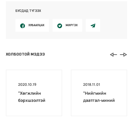
БУСДАД ТҮГЭЭХ
ХУВААЛЦАХ
ЖИРГЭХ
ХОЛБООТОЙ МЭДЭЭ
2020.10.19
2018.11.01
“Хөгжлийн
“Нийгмийн
бэрхшээлтэй
даатгал-миний
иргэдийг
мэргэжил”
бүртгэх,
уралдаан
мэдээлэх үйл
өрсөлдөөнтэй
ажиллагааг
болж