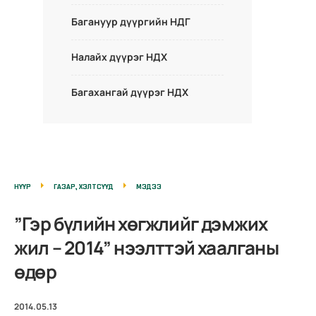
Багануур дүүргийн НДГ
Налайх дүүрэг НДХ
Багахангай дүүрэг НДХ
НҮҮР
ГАЗАР, ХЭЛТСҮҮД
МЭДЭЭ
”Гэр бүлийн хөгжлийг дэмжих
жил – 2014” нээлттэй хаалганы
өдөр
2014.05.13