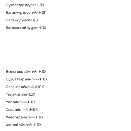
Сүхбаатар дүүрэг НДХ
Багануур дүүргийн НДГ
Налайх дүүрэг НДХ
Багахангай дүүрэг НДХ
Өмнөговь аймгийн НДХ
Сүхбаатар аймгийн НДХ
Сэлэнгэ аймгийн НДХ
Төв аймгийн НДХ
Увс аймгийн НДХ
Ховд аймгийн НДХ
Хөвсгөл аймгийн НДХ
Хэнтий аймгийн НДХ