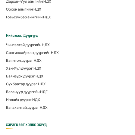
Дархан-Уул аймгийн НДХ
Орхон аймгийн НДХ
Говьсүмбэр аймгийн НДХ
Нийслэл, Дүүргүүд
Чингэлтэй дүүргийн НДХ
Сонгинхайрхан дүүргийн НДХ
Баянгол дүүрэг НДХ
Хан-Уул дүүрэг НДХ
Баянзүрх дүүрэг НДХ
Сүхбаатар дүүрэг НДХ
Багануур дүүргийн НДГ
Налайх дүүрэг НДХ
Багахангай дүүрэг НДХ
ХЭРЭГЦЭЭТ ХОЛБООСУУД