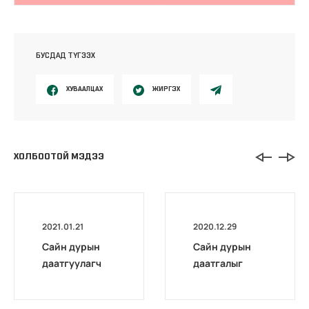
БУСДАД ТҮГЭЭХ
ХУВААЛЦАХ
ЖИРГЭХ
ХОЛБООТОЙ МЭДЭЭ
2021.01.21
2020.12.29
Сайн дурын
Сайн дурын
даатгуулагч
даатгалыг
эхийн
бүрэн
жирэмсний
цахимжууллаа.