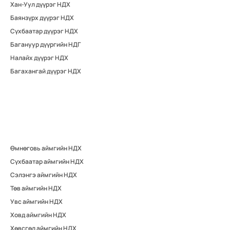
Хан-Уул дүүрэг НДХ
Баянзүрх дүүрэг НДХ
Сүхбаатар дүүрэг НДХ
Багануур дүүргийн НДГ
Налайх дүүрэг НДХ
Багахангай дүүрэг НДХ
Өмнөговь аймгийн НДХ
Сүхбаатар аймгийн НДХ
Сэлэнгэ аймгийн НДХ
Төв аймгийн НДХ
Увс аймгийн НДХ
Ховд аймгийн НДХ
Хөвсгөл аймгийн НДХ