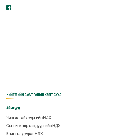
НИЙГМИЙН ДААТГАЛЫН ХЭЛТСҮҮД
Аймгууд
Чингэлтэй дүүргийн НДХ
Сонгинхайрхан дүүргийн НДХ
Баянгол дүүрэг НДХ