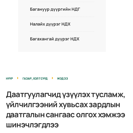
Багануур дүүргийн НДГ
Налайх дүүрэг НДХ
Багахангай дүүрэг НДХ
НҮҮР
ГАЗАР, ХЭЛТСҮҮД
МЭДЭЭ
Даатгуулагчид үзүүлэх тусламж,
үйлчилгээний хувьсах зардлын
даатгалын сангаас олгох хэмжээ
шинэчлэгдлээ