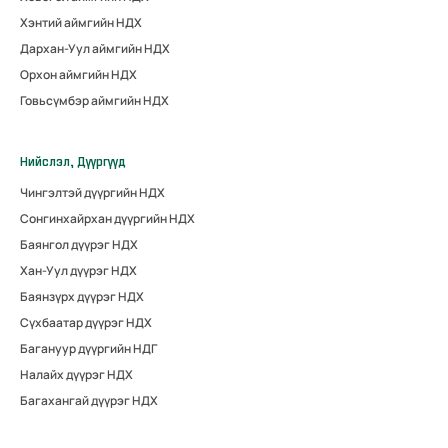
Хэнтий аймгийн НДХ
Дархан-Уул аймгийн НДХ
Орхон аймгийн НДХ
Говьсүмбэр аймгийн НДХ
Нийслэл, Дүүргүүд
Чингэлтэй дүүргийн НДХ
Сонгинхайрхан дүүргийн НДХ
Баянгол дүүрэг НДХ
Хан-Уул дүүрэг НДХ
Баянзүрх дүүрэг НДХ
Сүхбаатар дүүрэг НДХ
Багануур дүүргийн НДГ
Налайх дүүрэг НДХ
Багахангай дүүрэг НДХ