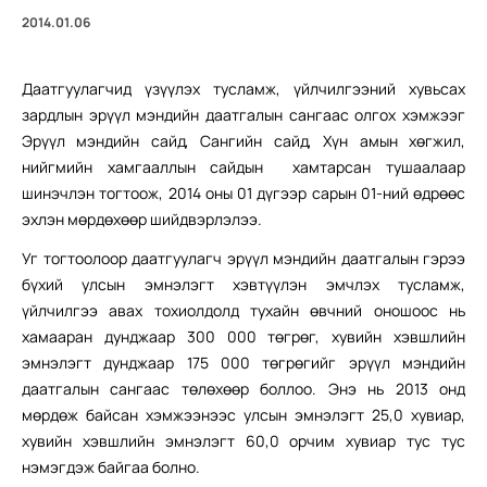
2014.01.06
Даатгуулагчид үзүүлэх тусламж, үйлчилгээний хувьсах
зардлын эрүүл мэндийн даатгалын сангаас олгох хэмжээг
Эрүүл мэндийн сайд, Сангийн сайд, Хүн амын хөгжил,
нийгмийн хамгааллын сайдын хамтарсан тушаалаар
шинэчлэн тогтоож, 2014 оны 01 дүгээр сарын 01-ний өдрөөс
эхлэн мөрдөхөөр шийдвэрлэлээ.
Уг тогтоолоор даатгуулагч эрүүл мэндийн даатгалын гэрээ
бүхий улсын эмнэлэгт хэвтүүлэн эмчлэх тусламж,
үйлчилгээ авах тохиолдолд тухайн өвчний оношоос нь
хамааран дунджаар 300 000 төгрөг, хувийн хэвшлийн
эмнэлэгт дунджаар 175 000 төгрөгийг эрүүл мэндийн
даатгалын сангаас төлөхөөр боллоо. Энэ нь 2013 онд
мөрдөж байсан хэмжээнээс улсын эмнэлэгт 25,0 хувиар,
хувийн хэвшлийн эмнэлэгт 60,0 орчим хувиар тус тус
нэмэгдэж байгаа болно.