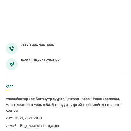
болон
амаржсаны
тэтгэмжийг
100 хувиар
олгож эхэллээ
7021-2100, 7021-0021
BAGANUUR@NDAATGAL.MN
ХАЯГ
Улаанбаатар хот, Багануур дүүрэг, 1 дүгээр хороо, Наран хороолол,
Нацагдоржийн гудамж 58, Багануур дүүргийн нийгмийн даатгалын
хэлтэс
7021-0021, 7021-2100
И-мэйл: Baganuur@ndaatgal.mn