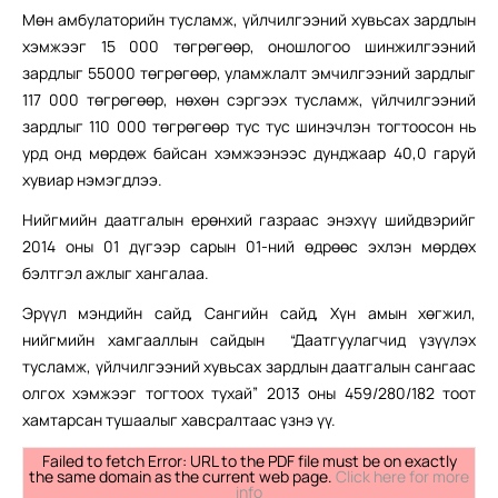
Мөн амбулаторийн тусламж, үйлчилгээний хувьсах зардлын
хэмжээг 15 000 төгрөгөөр, оношлогоо шинжилгээний
зардлыг 55000 төгрөгөөр, уламжлалт эмчилгээний зардлыг
117 000 төгрөгөөр, нөхөн сэргээх тусламж, үйлчилгээний
зардлыг 110 000 төгрөгөөр тус тус шинэчлэн тогтоосон нь
урд онд мөрдөж байсан хэмжээнээс дунджаар 40,0 гаруй
хувиар нэмэгдлээ.
Нийгмийн даатгалын ерөнхий газраас энэхүү шийдвэрийг
2014 оны 01 дүгээр сарын 01-ний өдрөөс эхлэн мөрдөх
бэлтгэл ажлыг хангалаа.
Эрүүл мэндийн сайд, Сангийн сайд, Хүн амын хөгжил,
нийгмийн хамгааллын сайдын “Даатгуулагчид үзүүлэх
тусламж, үйлчилгээний хувьсах зардлын даатгалын сангаас
олгох хэмжээг тогтоох тухай” 2013 оны 459/280/182 тоот
хамтарсан тушаалыг хавсралтаас үзнэ үү.
Failed to fetch Error: URL to the PDF file must be on exactly
the same domain as the current web page.
Click here for more
info