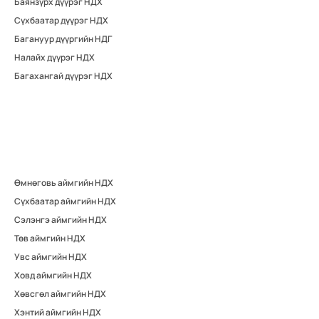
Баянзүрх дүүрэг НДХ
Сүхбаатар дүүрэг НДХ
Багануур дүүргийн НДГ
Налайх дүүрэг НДХ
Багахангай дүүрэг НДХ
Өмнөговь аймгийн НДХ
Сүхбаатар аймгийн НДХ
Сэлэнгэ аймгийн НДХ
Төв аймгийн НДХ
Увс аймгийн НДХ
Ховд аймгийн НДХ
Хөвсгөл аймгийн НДХ
Хэнтий аймгийн НДХ