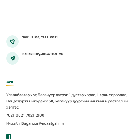
тэтгэмжийг
100 хувиар
олгож эхэллээ
7021-2100, 7021-0021
BAGANUUR@NDAATGAL.MN
ХАЯГ
Улаанбаатар хот, Багануур дүүрэг, 1 дүгээр хороо, Наран хороолол,
Нацагдоржийн гудамж 58, Багануур дүүргийн нийгмийн даатгалын
хэлтэс
7021-0021, 7021-2100
И-мэйл: Baganuur@ndaatgal.mn