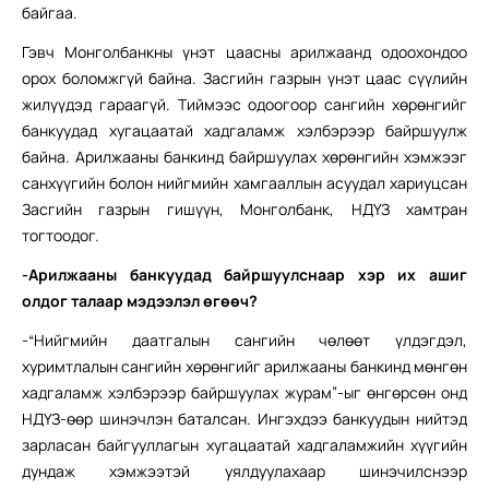
байгаа.
Гэвч Монголбанкны үнэт цаасны арилжаанд одоохондоо
орох боломжгүй байна. Засгийн газрын үнэт цаас сүүлийн
жилүүдэд гараагүй. Тиймээс одоогоор сангийн хөрөнгийг
банкуудад хугацаатай хадгаламж хэлбэрээр байршуулж
байна. Арилжааны банкинд байршуулах хөрөнгийн хэмжээг
санхүүгийн болон нийгмийн хамгааллын асуудал хариуцсан
Засгийн газрын гишүүн, Монголбанк, НДҮЗ хамтран
тогтоодог.
-Арилжааны банкуудад байршуулснаар хэр их ашиг
олдог талаар мэдээлэл өгөөч?
-“Нийгмийн даатгалын сангийн чөлөөт үлдэгдэл,
хуримтлалын сангийн хөрөнгийг арилжааны банкинд мөнгөн
хадгаламж хэлбэрээр байршуулах журам”-ыг өнгөрсөн онд
НДҮЗ-өөр шинэчлэн баталсан. Ингэхдээ банкуудын нийтэд
зарласан байгууллагын хугацаатай хадгаламжийн хүүгийн
дундаж хэмжээтэй уялдуулахаар шинэчилснээр