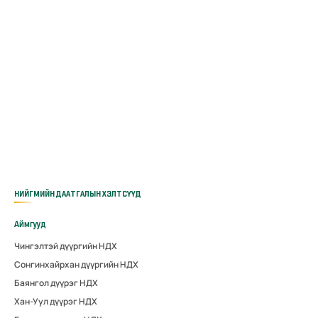
НИЙГМИЙН ДААТГАЛЫН ХЭЛТСҮҮД
Аймгууд
Чингэлтэй дүүргийн НДХ
Сонгинхайрхан дүүргийн НДХ
Баянгол дүүрэг НДХ
Хан-Уул дүүрэг НДХ