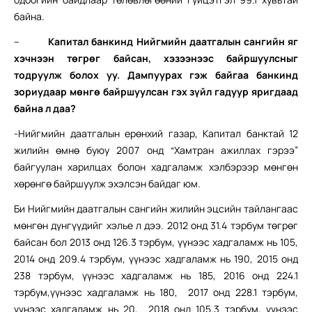
байна.
–
Капитал банкинд Нийгмийн даатгалын сангийн яг
хэчнээн төгрөг байсан, хэзээнээс байршуулсныг
тодруулж болох уу.
Дампуурах гэж байгаа банкинд
зориудаар мөнгө байршуулсан гэх зүйл гадуур яригдаад
байна л даа?
-Нийгмийн даатгалын ерөнхий газар, Капитал банктай 12
жилийн өмнө буюу 2007 онд “Хамтран ажиллах гэрээ”
байгуулан харилцах болон хадгаламж хэлбэрээр мөнгөн
хөрөнгө байршуулж эхэлсэн байдаг юм.
Би Нийгмийн даатгалын сангийн жилийн эцсийн тайлангаас
мөнгөн дүнгүүдийг хэлье л дээ. 2012 онд 31.4 тэрбум төгрөг
байсан бол 2013 онд 126.3 тэрбум, үүнээс хадгаламж нь 105,
2014 онд 209.4 тэрбум, үүнээс хадгаламж нь 190, 2015 онд
238 тэрбум, үүнээс хадгаламж нь 185, 2016 онд 224.1
тэрбум,үүнээс хадгаламж нь 180, 2017 онд 228.1 тэрбум,
үүнээс хадгаламж нь 20, 2018 онд 105.3 тэрбум, үүнээс