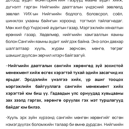
дүгнэлт гарган Нийгмийн даатгалын үндэсний зөвлөлд,
зөвлөл УИХ-ын Нийгмийн бодлого, боловсрол, соёл,
шинжлэх ухааны байнгын хороонд тогтмол тайлагнадаг.
Мөн жил бүр Үндэсний аудитын газар, Мэргэжлийн хяналтын
ерөнхий газар, Хөдөлмөр, нийгмийн хамгааллын яамны
болон Сангийн яамны аудит хийгдэж байна. Энэ олон давхар
шалгалтаар хууль, журам зөрчсөн, мөнгө, төгрөг
шамшигдуулсан зөрчил илэрч байгаагүй.
–
Нийгмийн даатгалын сангийн хөрөнгөд зүй зохистой
менежмент хийж өсгөх хэрэгтэй тухай эдийн засагчид их
ярьдаг. Эрсдэлийн үнэлгээ хийх, үр ашиг тооцох
мэргэжлийн байгууллага сангийн менежмент хийх
хэрэгтэй юм биш үү. Гадаадын улс орнуудад хувьцааны
зах зээлд гаргах, хөрөнгө оруулах гэх мэт туршлагууд
байдаг юм билээ.
-Хууль эрх зүйн хүрээнд сангийн мөнгөн хөрөнгийг өсгөн
нэмэгдүүлэх боломжийн талаар би өмнө дурдсан. Нийгмийн