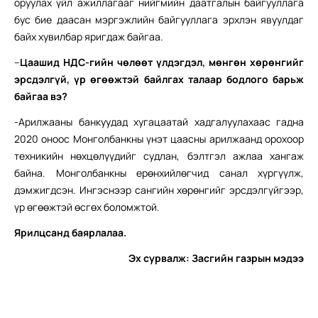
оруулах үйл ажиллагааг нийгмийн даатгалын байгууллага
бус бие даасан мэргэжлийн байгууллага эрхлэн явуулдаг
байх хувилбар яригдаж байгаа.
–
Цаашид НДС-гийн чөлөөт үлдэгдэл, мөнгөн хөрөнгийг
эрсдэлгүй, үр өгөөжтэй байлгах талаар бодлого барьж
байгаа вэ?
-Арилжааны банкуудад хугацаатай хадгалуулахаас гадна
2020 оноос Монголбанкны үнэт цаасны арилжаанд орохоор
техникийн нөхцөлүүдийг судлан, бэлтгэл ажлаа хангаж
байна. Монголбанкны ерөнхийлөгчид санал хүргүүлж,
дэмжигдсэн. Ингэснээр сангийн хөрөнгийг эрсдэлгүйгээр,
үр өгөөжтэй өсгөх боломжтой.
Ярилцсанд баярлалаа.
Эх сурвалж: Засгийн газрын мэдээ