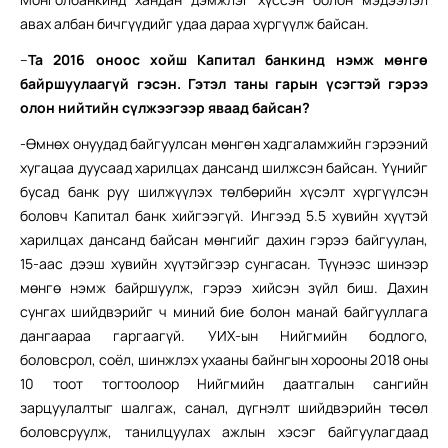
авах албан бичгүүдийг удаа дараа хүргүүлж байсан.
–
Та 2016 оноос хойш Капитал банкинд нэмж мөнгө
байршуулаагүй гэсэн. Гэтэл таны гарын үсэгтэй гэрээ
олон нийтийн сүлжээгээр яваад байсан?
-Өмнөх онуудад байгуулсан мөнгөн хадгаламжийн гэрээний
хугацаа дуусаад харилцах дансанд шилжсэн байсан. Үүнийг
бусад банк руу шилжүүлэх төлбөрийн хүсэлт хүргүүлсэн
боловч Капитал банк хийгээгүй. Ингээд 5.5 хувийн хүүтэй
харилцах дансанд байсан мөнгийг дахин гэрээ байгуулан,
15-аас дээш хувийн хүүтэйгээр сунгасан. Түүнээс шинээр
мөнгө нэмж байршуулж, гэрээ хийсэн зүйл биш. Дахин
сунгах шийдвэрийг ч миний бие болон манай байгууллага
дангаараа гаргаагүй. УИХ-ын Нийгмийн бодлого,
боловсрол, соёл, шинжлэх ухааны байнгын хорооны 2018 оны
10 тоот тогтоолоор Нийгмийн даатгалын сангийн
зарцуулалтыг шалгаж, санал, дүгнэлт шийдвэрийн төсөл
боловсруулж, танилцуулах ажлын хэсэг байгуулагдаад