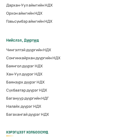
Дархан-Уул аймгийн НДХ
Орхон аймгийн НДХ
Говьсүмбэр аймгийн НДХ
Нийслэл, Дүүргүүд
Чингэлтэй дүүргийн НДХ
Сонгинхайрхан дүүргийн НДХ
Баянгол дүүрэг НДХ
Хан-Уул дүүрэг НДХ
Баянзүрх дүүрэг НДХ
Сүхбаатар дүүрэг НДХ
Багануур дүүргийн НДГ
Налайх дүүрэг НДХ
Багахангай дүүрэг НДХ
ХЭРЭГЦЭЭТ ХОЛБООСУУД