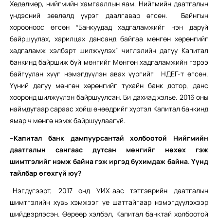
Хөдөлмөр, нийгмийн хамгааллын яам, Нийгмийн даатгалын
үндэсний зөвлөлд үүрэг даалгавар өгсөн. Байнгын
хорооноос өгсөн “Банкуудад хадгаламжийг нэн даруй
байршуулах, харилцах дансанд байгаа мөнгөн хөрөнгийг
хадгаламж хэлбэрт шилжүүлэх” чиглэлийн дагуу Капитал
банкинд байршиж буй мөнгийг Мөнгөн хадгаламжийн гэрээ
байгуулан хүүг нэмэгдүүлэн авах үүргийг НДЕГ-т өгсөн.
Үүний дагуу мөнгөн хөрөнгийг тухайн банк дотор, данс
хооронд шилжүүлэн байршуулсан. Би дахиад хэлье. 2016 оны
наймдугаар сараас хойш өнөөдрийг хүртэл Капитал банкинд
ямар ч мөнгө нэмж байршуулаагүй.
–
Капитал банк дампуурсантай холбоотой Нийгмийн
даатгалын сангаас дутсан мөнгийг нөхөх гэж
шимтгэлийг нэмж байна гэж иргэд бухимдаж байна. Үүнд
тайлбар өгөхгүй юу?
-Нэгдүгээрт, 2017 онд УИХ-аас тэтгэврийн даатгалын
шимтгэлийн хувь хэмжээг үе шаттайгаар нэмэгдүүлэхээр
шийдвэрлэсэн. Өөрөөр хэлбэл, Капитал банктай холбоотой