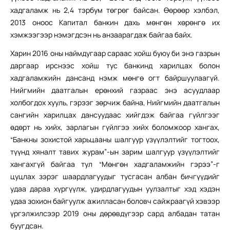
хадгаламж нь 2,4 тэрбум төгрөг байсан. Өөрөөр хэлбэл,
2013 оноос Капитал банкин дахь мөнгөн хөрөнгө их
хэмжээгээр нэмэгдсэн нь анзаарагдаж байгаа байх.
Харин 2016 оны наймдугаар сараас хойш буюу би энэ газрын
даргаар ирснээс хойш тус банкинд харилцах болон
хадгаламжийн дансанд нэмж мөнгө огт байршуулаагүй.
Нийгмийн даатгалын ерөнхий газраас энэ асуудлаар
холбогдох хууль, гэрээг зөрчиж байна, Нийгмийн даатгалын
сангийн харилцах дансуудаас хийгдэж байгаа гүйлгээг
өдөрт нь хийх, зарлагын гүйлгээ хийх боломжоор хангах,
“Банкны зохистой харьцааны шалгуур үзүүлэлтийг тогтоох,
түүнд хяналт тавих журам”-ын зарим шалгуур үзүүлэлтийг
хангахгүй байгаа тул “Мөнгөн хадгаламжийн гэрээ”-г
цуцлах зэрэг шаардлагуудыг тусгасан албан бичгүүдийг
удаа дараа хүргүүлж, удирдлагуудын уулзалтыг хэд хэдэн
удаа зохион байгуулж ажилласан боловч сайжраагүй хэвээр
үргэлжилсээр 2019 оны дөрөвдүгээр сард албадан татан
буугдсан.