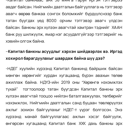
авдаг байсан. Нийгмийн даатгалын байгууллага нь тэтгэвэр
авагч өөрөө банкаа сонгох боломжийг бүрдүүлснээр банк
татан буугдах үед 8000 орчим тэтгэвэр авагч үлдсэн
байсан. Банкны эрх хүлээн авагчтай хамтран тэднийг ХААН
банк руу шилжүүлж, ямар нэг асуудалгүйгээр тэтгэврийг нь
хэвийн олгож байна.
–
Капитал банкны асуудлыг хэрхэн шийдвэрлэх вэ. Иргэд
хохирол барагдуулахыг шаардаж байна шүү дээ?
-НДЕГ хуулийн хүрээнд Капитал банкинд байршиж байсан
мөнгөн хөрөнгийг хурдан хугацаанд, бүрэн авахын төлөө
ажиллаж байна. НДҮЗ-ийн 2019 оны “Хөрөнгө нэхэмжлэх
тухай” тогтоолоор татан буугдсан Капитал банкны эрх
хүлээн авагчтай тооцоо нийлэн баталгаажуулах, төлбөрийг
нэхэмжлэх, Нийгмийн даатгалын санд буцаан төвлөрүүлэх
ажлыг зохион байгуулахыг НДЕГ-т үүрэг болгосон. Энэ
хүрээнд манай байгууллагаас ажлын хэсэг байгуулж,
өнгөрсөн хугацаанд Капитал банк ХХК дахь банкны эрх