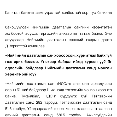
К
апитал банкны дампууралтай холбоотойгоор тус банкинд
байршуулсан Нийгмийн даатгалын сангийн хөрөнгөтэй
холбоотой асуудал иргэдийн анхаарлыг татаж байна. Энэ
асуудлаар Нийгмийн даатгалын ерөнхий газрын дарга
Д.Зоригттой ярилцлаа.
–
Нийгмийн даатгалын сан хоосорсон, хуримтлал байхгүй
гэж ярих боллоо. Үнэхээр байдал иймд хүрсэн үү? Яг
одоогийн байдлаар Нийгмийн даатгалын санд мөнгөн
хөрөнгө бий юу?
-Нийгмийн даатгалын сан /НДС/-д энэ оны аравдугаар
сарын 31-ний байдлаар 1.1 их наяд төгрөгийн мөнгөн хөрөнгө
байна. Тухайлбал, НДС-г бүрдүүлж буй Тэтгэврийн
даатгалын санд 282 тэрбум, Тэтгэмжийн даатгалын санд
51.6 тэрбум, Үйлдвэрлэлийн осол, мэргэжлээс шалтгаалсан
өвчний даатгалын санд 681.5 тэрбум, Ажилгүйдлийн