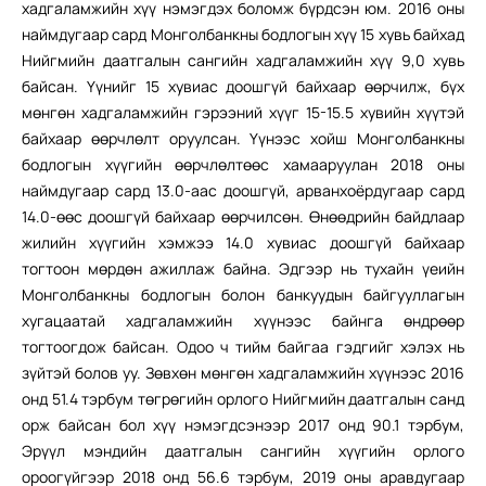
хадгаламжийн хүү нэмэгдэх боломж бүрдсэн юм. 2016 оны
наймдугаар сард Монголбанкны бодлогын хүү 15 хувь байхад
Нийгмийн даатгалын сангийн хадгаламжийн хүү 9,0 хувь
байсан. Үүнийг 15 хувиас доошгүй байхаар өөрчилж, бүх
мөнгөн хадгаламжийн гэрээний хүүг 15-15.5 хувийн хүүтэй
байхаар өөрчлөлт оруулсан. Үүнээс хойш Монголбанкны
бодлогын хүүгийн өөрчлөлтөөс хамааруулан 2018 оны
наймдугаар сард 13.0-аас доошгүй, арванхоёрдугаар сард
14.0-өөс доошгүй байхаар өөрчилсөн. Өнөөдрийн байдлаар
жилийн хүүгийн хэмжээ 14.0 хувиас доошгүй байхаар
тогтоон мөрдөн ажиллаж байна. Эдгээр нь тухайн үеийн
Монголбанкны бодлогын болон банкуудын байгууллагын
хугацаатай хадгаламжийн хүүнээс байнга өндрөөр
тогтоогдож байсан. Одоо ч тийм байгаа гэдгийг хэлэх нь
зүйтэй болов уу. Зөвхөн мөнгөн хадгаламжийн хүүнээс 2016
онд 51.4 тэрбум төгрөгийн орлого Нийгмийн даатгалын санд
орж байсан бол хүү нэмэгдсэнээр 2017 онд 90.1 тэрбум,
Эрүүл мэндийн даатгалын сангийн хүүгийн орлого
ороогүйгээр 2018 онд 56.6 тэрбум, 2019 оны аравдугаар