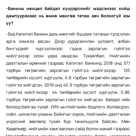
-Банкны нөхцөл байдал хүндэрснийг мэдсэнээс хойш
дампуурахаас нь өмнө мөнгөө татаж авч болоогүй юм
уу?
-Бид Капитал банкин дахь мөнгийг буцааж татахын тулд олон
арга хэмжээ авсан. Дээр дурдсанчлан уулзалт, албан
бичгүүдийг хүргүүлэхээс гадна зарлагын гүйлгээ
хийлгэхээр олон удаа хандсан. Тухайлбал, Нийгмийн
даатгалын ерөнхий газраас Капитал банкинд 2018 онд 57.1
тэрбум төгрөгийн зарлагын гүйлгээ хийлгэхээр 125
төлбөрийн хүсэлт хүргүүлж, 4.9 тэрбум төгрөгийн зарлагын
гүйлгээ хийгдсэн. 2019 онд 40.9 тэрбум төгрөгийн зарлагын
гүйлгээ хийлгэхээр 44 төлбөрийн хүсэлт хүргүүлж, 0.86
тэрбум төгрөгийн зарлагын гүйлгээ хийгдсэн. Байдал ийм
болоод байгаа тухай УИХ-ын Нийгмийн бодлого, боловсрол,
соёл, шинжлэх ухааны байнгын хороо, Нийгмийн даатгалын
үндэсний зөвлөлд тухай бүр танилцуулж байсан. Мөн
Хөдөлмөр, нийгмийн хамгааллын сайд болон манай газраас
Монголбанкинд хандан дэмжлэг хүссэн болон мэдээлэл