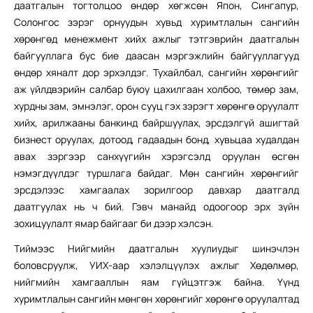
даатгалын тогтолцоо өндөр хөгжсөн Япон, Сингапур,
Солонгос зэрэг орнуудын хувьд хуримтлалын сангийн
хөрөнгөд менежмент хийх ажлыг тэтгэврийн даатгалын
байгууллага бус бие даасан мэргэжлийн байгууллагууд
өндөр хяналт дор эрхэлдэг. Тухайлбал, сангийн хөрөнгийг
аж үйлдвэрийн салбар буюу цахилгаан холбоо, төмөр зам,
хурдны зам, эмнэлэг, орон сууц гэх зэрэгт хөрөнгө оруулалт
хийх, арилжааны банкинд байршуулах, эрсдэлгүй ашигтай
бизнест оруулах, дотоод, гадаадын бонд, хувьцаа худалдан
авах зэргээр санхүүгийн хэрэгсэлд оруулан өсгөн
нэмэгдүүлдэг туршлага байдаг. Мөн сангийн хөрөнгийг
эрсдэлээс хамгаалах зорилгоор давхар даатгалд
даатгуулах нь ч бий. Гэвч манайд одоогоор эрх зүйн
зохицуулалт ямар байгааг би дээр хэлсэн.
Тиймээс Нийгмийн даатгалын хуулиудыг шинэчлэн
боловсруулж, УИХ-аар хэлэлцүүлэх ажлыг Хөдөлмөр,
нийгмийн хамгааллын яам гүйцэтгэж байна. Үүнд
хуримтлалын сангийн мөнгөн хөрөнгийг хөрөнгө оруулалтад