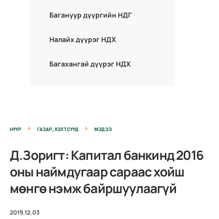
Багануур дүүргийн НДГ
Налайх дүүрэг НДХ
Багахангай дүүрэг НДХ
НҮҮР
ГАЗАР, ХЭЛТСҮҮД
МЭДЭЭ
Д.Зоригт: Капитал банкинд 2016
оны наймдугаар сараас хойш
мөнгө нэмж байршуулаагүй
2019.12.03