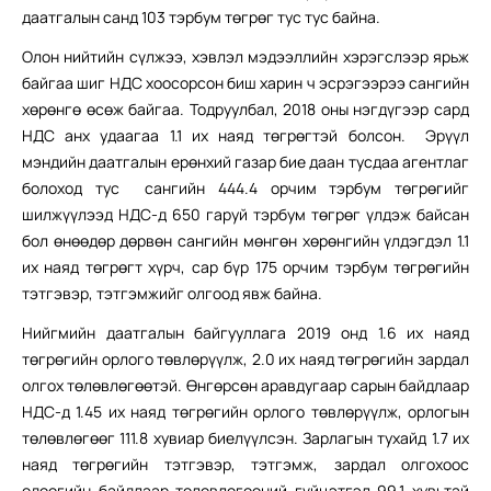
даатгалын санд 103 тэрбум төгрөг тус тус байна.
Олон нийтийн сүлжээ, хэвлэл мэдээллийн хэрэгслээр ярьж
байгаа шиг НДС хоосорсон биш харин ч эсрэгээрээ сангийн
хөрөнгө өсөж байгаа. Тодруулбал, 2018 оны нэгдүгээр сард
НДС анх удаагаа 1.1 их наяд төгрөгтэй болсон. Эрүүл
мэндийн даатгалын ерөнхий газар бие даан тусдаа агентлаг
болоход тус сангийн 444.4 орчим тэрбум төгрөгийг
шилжүүлээд НДС-д 650 гаруй тэрбум төгрөг үлдэж байсан
бол өнөөдөр дөрвөн сангийн мөнгөн хөрөнгийн үлдэгдэл 1.1
их наяд төгрөгт хүрч, сар бүр 175 орчим тэрбум төгрөгийн
тэтгэвэр, тэтгэмжийг олгоод явж байна.
Нийгмийн даатгалын байгууллага 2019 онд 1.6 их наяд
төгрөгийн орлого төвлөрүүлж, 2.0 их наяд төгрөгийн зардал
олгох төлөвлөгөөтэй. Өнгөрсөн аравдугаар сарын байдлаар
НДС-д 1.45 их наяд төгрөгийн орлого төвлөрүүлж, орлогын
төлөвлөгөөг 111.8 хувиар биелүүлсэн. Зарлагын тухайд 1.7 их
наяд төгрөгийн тэтгэвэр, тэтгэмж, зардал олгохоос
одоогийн байдлаар төлөвлөгөөний гүйцэтгэл 99.1 хувьтай