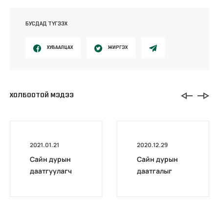
БУСДАД ТҮГЭЭХ
ХУВААЛЦАХ
ЖИРГЭХ
ХОЛБООТОЙ МЭДЭЭ
2021.01.21
2020.12.29
Сайн дурын
Сайн дурын
даатгуулагч
даатгалыг
эхийн
бүрэн
жирэмсний
цахимжууллаа.
болон
амаржсаны