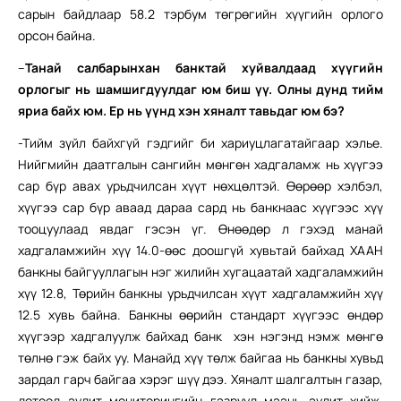
сарын байдлаар 58.2 тэрбум төгрөгийн хүүгийн орлого
орсон байна.
–
Танай салбарынхан банктай хуйвалдаад хүүгийн
орлогыг нь шамшигдуулдаг юм биш үү. Олны дунд тийм
яриа байх юм. Ер нь үүнд хэн хяналт тавьдаг юм бэ?
-Тийм зүйл байхгүй гэдгийг би хариуцлагатайгаар хэлье.
Нийгмийн даатгалын сангийн мөнгөн хадгаламж нь хүүгээ
сар бүр авах урьдчилсан хүүт нөхцөлтэй. Өөрөөр хэлбэл,
хүүгээ сар бүр аваад дараа сард нь банкнаас хүүгээс хүү
тооцуулаад явдаг гэсэн үг. Өнөөдөр л гэхэд манай
хадгаламжийн хүү 14.0-өөс доошгүй хувьтай байхад ХААН
банкны байгууллагын нэг жилийн хугацаатай хадгаламжийн
хүү 12.8, Төрийн банкны урьдчилсан хүүт хадгаламжийн хүү
12.5 хувь байна. Банкны өөрийн стандарт хүүгээс өндөр
хүүгээр хадгалуулж байхад банк хэн нэгэнд нэмж мөнгө
төлнө гэж байх уу. Манайд хүү төлж байгаа нь банкны хувьд
зардал гарч байгаа хэрэг шүү дээ. Хяналт шалгалтын газар,
дотоод аудит мониторингийн газрууд маань аудит хийж,