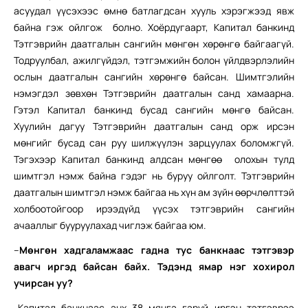
асуудал үүсэхээс өмнө батлагдсан хууль хэрэгжээд явж
байна гэж ойлгож болно. Хоёрдугаарт, Капитал банкинд
Тэтгэврийн даатгалын сангийн мөнгөн хөрөнгө байгаагүй.
Тодруулбал, ажилгүйдэл, тэтгэмжийн болон үйлдвэрлэлийн
ослын даатгалын сангийн хөрөнгө байсан. Шимтгэлийн
нэмэгдэл зөвхөн Тэтгэврийн даатгалын санд хамаарна.
Гэтэл Капитал банкинд бусад сангийн мөнгө байсан.
Хуулийн дагуу Тэтгэврийн даатгалын санд орж ирсэн
мөнгийг бусад сан руу шилжүүлэн зарцуулах боломжгүй.
Тэгэхээр Капитал банкинд алдсан мөнгөө олохын тулд
шимтгэл нэмж байна гэдэг нь буруу ойлголт. Тэтгэврийн
даатгалын шимтгэл нэмж байгаа нь хүн ам зүйн өөрчлөлттэй
холбоотойгоор ирээдүйд үүсэх тэтгэврийн сангийн
ачааллыг бууруулахад чиглэж байгаа юм.
–
Мөнгөн хадгаламжаас гадна тус банкнаас тэтгэвэр
авагч иргэд байсан байх. Тэдэнд ямар нэг хохирол
учирсан уу?
-Капитал банкнаас анх 38 мянга гаруй иргэн тэтгэврээ