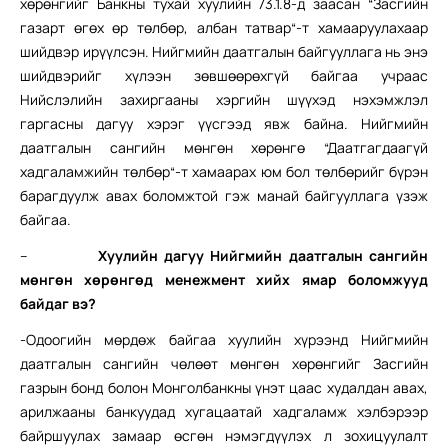
хөрөнгийг Банкны тухай хуулийн 73.1.8-д заасан “Засгийн
газарт өгөх өр төлбөр, албан татвар“-т хамааруулахаар
шийдвэр ирүүлсэн. Нийгмийн даатгалын байгууллага нь энэ
шийдвэрийг хүлээн зөвшөөрөхгүй байгаа учраас
Нийслэлийн захиргааны хэргийн шүүхэд нэхэмжлэл
гаргасны дагуу хэрэг үүсгээд явж байна. Нийгмийн
даатгалын сангийн мөнгөн хөрөнгө “Даатгагдаагүй
хадгаламжийн төлбөр“-т хамаарах юм бол төлбөрийг бүрэн
барагдуулж авах боломжтой гэж манай байгууллага үзэж
байгаа.
–
Хуулийн дагуу Нийгмийн даатгалын сангийн
мөнгөн хөрөнгөд менежмент хийх ямар боломжууд
байдаг вэ?
-Одоогийн мөрдөж байгаа хуулийн хүрээнд Нийгмийн
даатгалын сангийн чөлөөт мөнгөн хөрөнгийг Засгийн
газрын бонд болон Монголбанкны үнэт цаас худалдан авах,
арилжааны банкуудад хугацаатай хадгаламж хэлбэрээр
байршуулах замаар өсгөн нэмэгдүүлэх л зохицуулалт