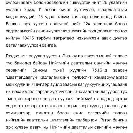
хүлээн авагч болон зөвлөлийн гишүүдтэй нийт 26 удаагийн
уулзалт хийж, 11 албан бичиг хүргүүлэн, шаардлагатай
мэдээллүүдийг 15 удаа цахим хаягаар солилцоод байна.
Банкны эрх хүлээн авагчтай нийт 124 харилцах болон
хадгаламжийн дансны үлдэгдэл, хүүгийн тооцооллыг тооцоо
нийлэн 104.15 тэрбум төгрөгөөр нэхэмжлэн авах дүнгээ
баталгаажуулсан байгаа.
Гэхдээ нэг асуудал үүссэн. Энэ юу вэ гэхээр манай талаас
тус банкинд байсан Нийгмийн даатгалын сангийн мөнгөн
хөрөнгийг Банкны тухай хуулийн 73.1.5–д заасан
“Даатгагдаагүй хадгаламжийн төлбөр“-т хамааруулахаар
мөн хуулийн 71 дүгээр зүйлд заасны дагуу хуулийн хугацаанд
нь нэхэмжлэл гарган хүргүүлсэн. Энэ заалтын дагуу бол тус
мөнгөн хөрөнгө нь даатгуулагч нийгмийн эрсдэлд өртөх
үедээ тэтгэвэр, тэтгэмж авах зорилгоор, хуульд заасан хувь
хэмжээгээр, ажилтан болон ажил олгогчийн төлсөн
нийгмийн даатгалын шимтгэлийн төлбөр юм. Гэтэл банкны
эрх хүлээн авагч нь Нийгмийн даатгалын сангийн мөнгөн