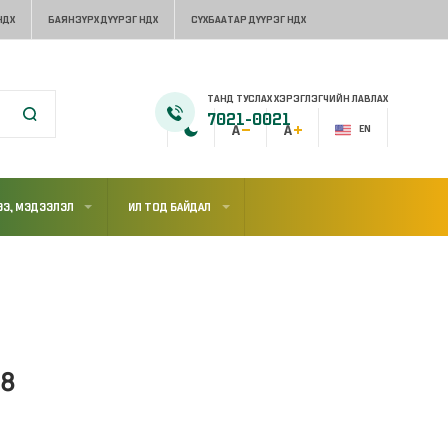
НДХ
БАЯНЗҮРХ ДҮҮРЭГ НДХ
СҮХБААТАР ДҮҮРЭГ НДХ
ТАНД ТУСЛАХ ХЭРЭГЛЭГЧИЙН ЛАВЛАХ
7021-0021
EN
Э, МЭДЭЭЛЭЛ
ИЛ ТОД БАЙДАЛ
48