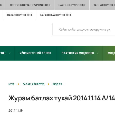
Х
СОНГИНХАЙРХАН ДҮҮРГИЙН НДХ
БАЯНГОЛ ДҮҮРЭГ НДХ
ХАН-УУЛ ДҮҮРЭГ 
НАЛАЙХ ДҮҮРЭГ НДХ
БАГАХАНГАЙ ДҮҮРЭГ НДХ
TGAL
ҮЙЛЧИЛГЭЭНИЙ ТӨРӨЛ
СТАТИСТИК МЭДЭЭЛЭЛ
МЭДЭ
НҮҮР
ГАЗАР, ХЭЛТСҮҮД
МЭДЭЭ
Журам батлах тухай 2014.11.14 А/1
2014.11.19