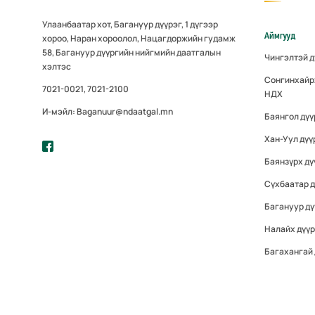
Улаанбаатар хот, Багануур дүүрэг, 1 дүгээр
Аймгууд
хороо, Наран хороолол, Нацагдоржийн гудамж
58, Багануур дүүргийн нийгмийн даатгалын
Чингэлтэй 
хэлтэс
Сонгинхайр
7021-0021, 7021-2100
НДХ
И-мэйл: Baganuur@ndaatgal.mn
Баянгол дү
Хан-Уул дүү
Баянзүрх дү
Сүхбаатар 
Багануур дү
Налайх дүү
Багахангай