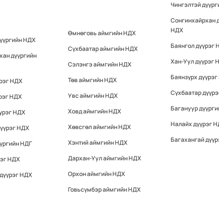
Чингэлтэй дүүр
Сонгинхайрхан 
НДХ
Өмнөговь аймгийн НДХ
дүүргийн НДХ
Баянгол дүүрэг 
Сүхбаатар аймгийн НДХ
хан дүүргийн
Хан-Уул дүүрэг 
Сэлэнгэ аймгийн НДХ
Баянзүрх дүүрэг
Төв аймгийн НДХ
үрэг НДХ
Сүхбаатар дүүр
Увс аймгийн НДХ
рэг НДХ
Багануур дүүрги
Ховд аймгийн НДХ
үрэг НДХ
Налайх дүүрэг 
Хөвсгөл аймгийн НДХ
дүүрэг НДХ
Багахангай дүүр
Хэнтий аймгийн НДХ
үргийн НДГ
Дархан-Уул аймгийн НДХ
рэг НДХ
Орхон аймгийн НДХ
 дүүрэг НДХ
Говьсүмбэр аймгийн НДХ