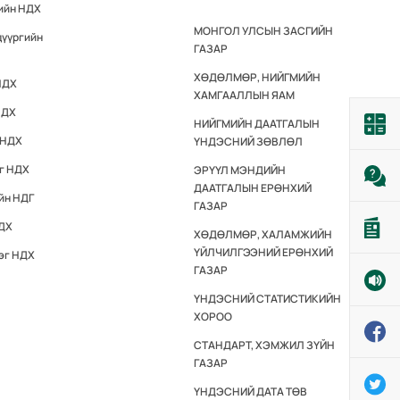
гийн НДХ
МОНГОЛ УЛСЫН ЗАСГИЙН
дүүргийн
ГАЗАР
ХӨДӨЛМӨР, НИЙГМИЙН
НДХ
ХАМГААЛЛЫН ЯАМ
НДХ
НИЙГМИЙН ДААТГАЛЫН
 НДХ
ҮНДЭСНИЙ ЗӨВЛӨЛ
эг НДХ
ЭРҮҮЛ МЭНДИЙН
ДААТГАЛЫН ЕРӨНХИЙ
йн НДГ
ГАЗАР
НДХ
ХӨДӨЛМӨР, ХАЛАМЖИЙН
ҮЙЛЧИЛГЭЭНИЙ ЕРӨНХИЙ
эг НДХ
ГАЗАР
ҮНДЭСНИЙ СТАТИСТИКИЙН
ХОРОО
СТАНДАРТ, ХЭМЖИЛ ЗҮЙН
ГАЗАР
ҮНДЭСНИЙ ДАТА ТӨВ