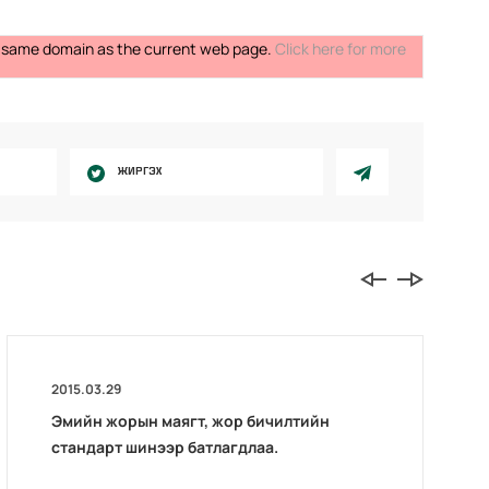
the same domain as the current web page.
Click here for more
ЖИРГЭХ
2015.03.29
Эмийн жорын маягт, жор бичилтийн
стандарт шинээр батлагдлаа.