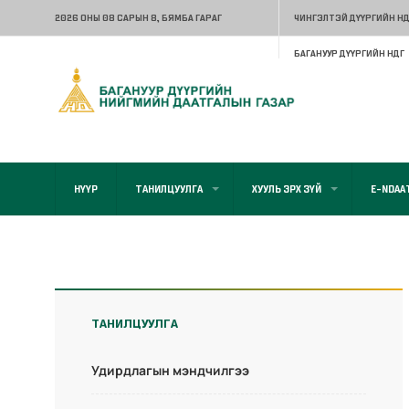
2026 ОНЫ 08 САРЫН 8
, БЯМБА ГАРАГ
ЧИНГЭЛТЭЙ ДҮҮРГИЙН НД
БАГАНУУР ДҮҮРГИЙН НДГ
НҮҮР
ТАНИЛЦУУЛГА
ХУУЛЬ ЭРХ ЗҮЙ
E-NDAA
ТАНИЛЦУУЛГА
Удирдлагын мэндчилгээ