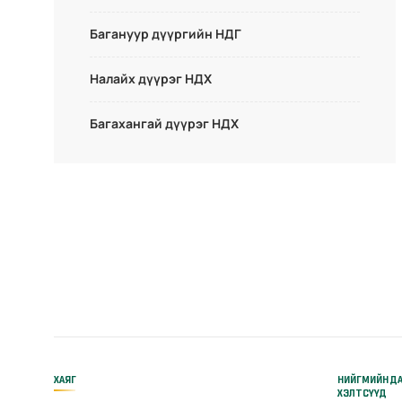
Багануур дүүргийн НДГ
Налайх дүүрэг НДХ
Багахангай дүүрэг НДХ
ХАЯГ
НИЙГМИЙН Д
ХЭЛТСҮҮД