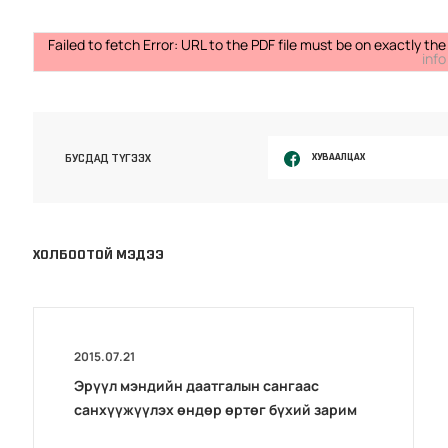
Failed to fetch Error: URL to the PDF file must be on exactly 
info
ХУВААЛЦАХ
БУСДАД ТҮГЭЭХ
ХОЛБООТОЙ МЭДЭЭ
2015.07.21
Эрүүл мэндийн даатгалын сангаас
санхүүжүүлэх өндөр өртөг бүхий зарим
тусламж, үйлчилгээний жагсаалт, журам