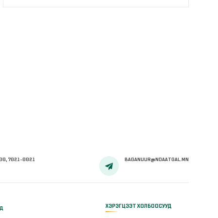
00, 7021-0021
BAGANUUR@NDAATGAL.MN
ХЭРЭГЦЭЭТ ХОЛБООСУУД
үд