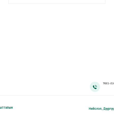
7021-21
ААТГАЛЫН
Нийслэл, Дүүргү