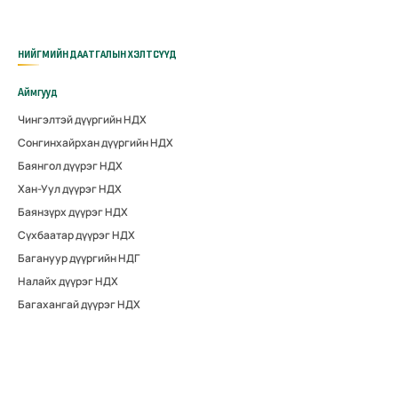
НИЙГМИЙН ДААТГАЛЫН ХЭЛТСҮҮД
Аймгууд
Чингэлтэй дүүргийн НДХ
Сонгинхайрхан дүүргийн НДХ
Баянгол дүүрэг НДХ
Хан-Уул дүүрэг НДХ
Баянзүрх дүүрэг НДХ
Сүхбаатар дүүрэг НДХ
Багануур дүүргийн НДГ
Налайх дүүрэг НДХ
Багахангай дүүрэг НДХ