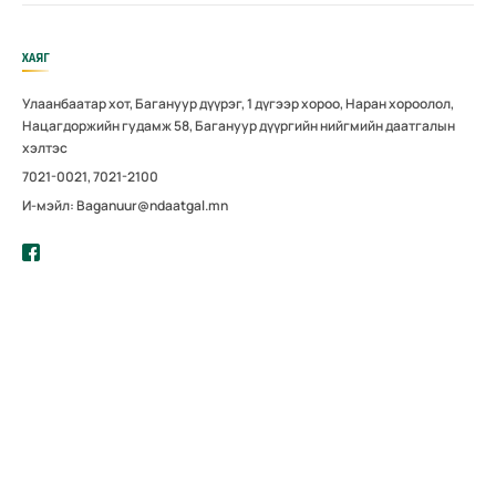
ХАЯГ
Улаанбаатар хот, Багануур дүүрэг, 1 дүгээр хороо, Наран хороолол,
Нацагдоржийн гудамж 58, Багануур дүүргийн нийгмийн даатгалын
хэлтэс
7021-0021, 7021-2100
И-мэйл: Baganuur@ndaatgal.mn