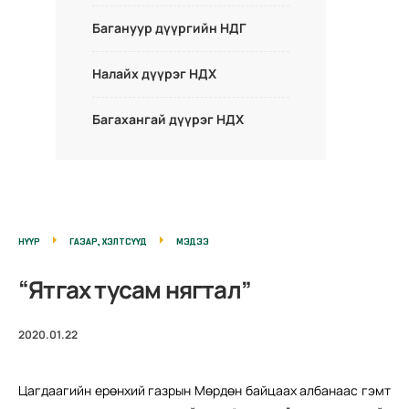
Багануур дүүргийн НДГ
Налайх дүүрэг НДХ
Багахангай дүүрэг НДХ
НҮҮР
ГАЗАР, ХЭЛТСҮҮД
МЭДЭЭ
“Ятгах тусам нягтал”
2020.01.22
Цагдаагийн ерөнхий газрын Мөрдөн байцаах албанаас гэмт