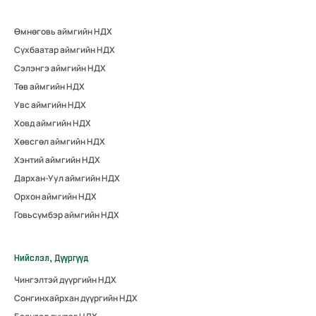
Өмнөговь аймгийн НДХ
Сүхбаатар аймгийн НДХ
Сэлэнгэ аймгийн НДХ
Төв аймгийн НДХ
Увс аймгийн НДХ
Ховд аймгийн НДХ
Хөвсгөл аймгийн НДХ
Хэнтий аймгийн НДХ
Дархан-Уул аймгийн НДХ
Орхон аймгийн НДХ
Говьсүмбэр аймгийн НДХ
Нийслэл, Дүүргүүд
Чингэлтэй дүүргийн НДХ
Сонгинхайрхан дүүргийн НДХ