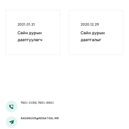
2021.01.21
2020.12.29
Сайн дурын
Сайн дурын
даатгуулагч
даатгалыг
эхийн
бүрэн
жирэмсний
цахимжууллаа.
болон
амаржсаны
тэтгэмжийг
100 хувиар
олгож эхэллээ
7021-2100, 7021-0021
BAGANUUR@NDAATGAL.MN