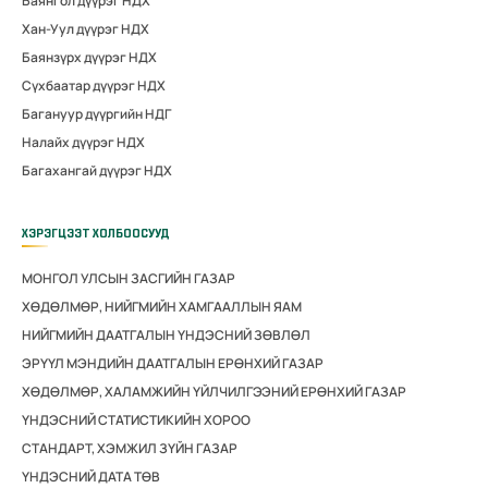
Баянгол дүүрэг НДХ
Хан-Уул дүүрэг НДХ
Баянзүрх дүүрэг НДХ
Сүхбаатар дүүрэг НДХ
Багануур дүүргийн НДГ
Налайх дүүрэг НДХ
Багахангай дүүрэг НДХ
ХЭРЭГЦЭЭТ ХОЛБООСУУД
МОНГОЛ УЛСЫН ЗАСГИЙН ГАЗАР
ХӨДӨЛМӨР, НИЙГМИЙН ХАМГААЛЛЫН ЯАМ
НИЙГМИЙН ДААТГАЛЫН ҮНДЭСНИЙ ЗӨВЛӨЛ
ЭРҮҮЛ МЭНДИЙН ДААТГАЛЫН ЕРӨНХИЙ ГАЗАР
ХӨДӨЛМӨР, ХАЛАМЖИЙН ҮЙЛЧИЛГЭЭНИЙ ЕРӨНХИЙ ГАЗАР
ҮНДЭСНИЙ СТАТИСТИКИЙН ХОРОО
СТАНДАРТ, ХЭМЖИЛ ЗҮЙН ГАЗАР
ҮНДЭСНИЙ ДАТА ТӨВ