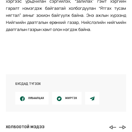
хэргээс урьдчилан сэргийлэх, “залилах” гэмт хэргийн
гаралт нэмэгдэж байгаатай холбогдуулан “Ятгах тусам
нягтал” аяныг зохион байгуулж байна. Энэ ажлын хүрээнд
Нийгмийн даатгалын ерөнхий газар, Нийслэлийн нийгмийн
даатгалын газрын хамт олон нэгдэж байна.
БУСДАД ТҮГЭЭХ
ХУВААЛЦАХ
ЖИРГЭХ
ХОЛБООТОЙ МЭДЭЭ