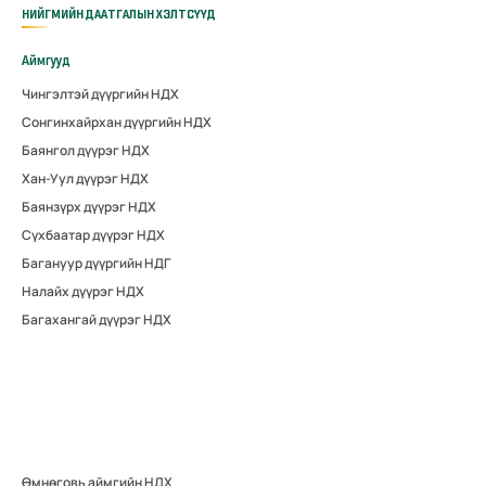
НИЙГМИЙН ДААТГАЛЫН ХЭЛТСҮҮД
Аймгууд
Чингэлтэй дүүргийн НДХ
Сонгинхайрхан дүүргийн НДХ
Баянгол дүүрэг НДХ
Хан-Уул дүүрэг НДХ
Баянзүрх дүүрэг НДХ
Сүхбаатар дүүрэг НДХ
Багануур дүүргийн НДГ
Налайх дүүрэг НДХ
Багахангай дүүрэг НДХ
Өмнөговь аймгийн НДХ