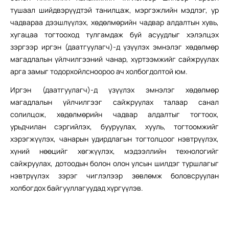
тушаал шийдвэрүүдтэй танилцаж, мэргэжлийн мэдлэг, ур
чадвараа дээшлүүлэх, хөдөлмөрийн чадвар алдалтын хувь,
хугацаа тогтооход тулгамдаж буй асуудлыг хэлэлцэх
зэргээр иргэн (даатгуулагч)-д үзүүлэх эмнэлэг хөдөлмөр
магадлалын үйлчилгээний чанар, хүртээмжийг сайжруулах
арга замыг тодорхойлсноороо ач холбогдолтой юм.
Иргэн (даатгуулагч)-д үзүүлэх эмнэлэг хөдөлмөр
магадлалын үйлчилгээг сайжруулах талаар санал
солилцож, хөдөлмөрийн чадвар алдалтыг тогтоох,
урьдчилан сэргийлэх, бууруулах, хууль, тогтоомжийг
хэрэгжүүлэх, чанарын удирдлагын тогтолцоог нэвтрүүлэх,
хүний нөөцийг хөгжүүлэх, мэдээллийн технологийг
сайжруулах, дотоодын болон олон улсын шилдэг туршлагыг
нэвтрүүлэх зэрэг чиглэлээр зөвлөмж боловсруулан
холбогдох байгууллагуудад хүргүүлэв.