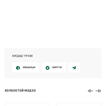
БУСДАД ТҮГЭЭХ
ХУВААЛЦАХ
ЖИРГЭХ
ХОЛБООТОЙ МЭДЭЭ