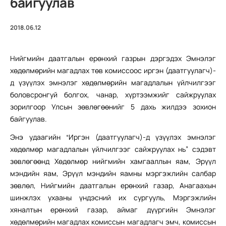
байгуулав
2018.06.12
Нийгмийн даатгалын ерөнхий газрын дэргэдэх Эмнэлэг
хөдөлмөрийн магадлах төв комиссоос иргэн (даатгуулагч)-
д үзүүлэх эмнэлэг хөдөлмөрийн магадлалын үйлчилгээг
боловсронгуй болгох, чанар, хүртээмжийг сайжруулах
зорилгоор Улсын зөвлөгөөнийг 5 дахь жилдээ зохион
байгуулав.
Энэ удаагийн “Иргэн (даатгуулагч)-д үзүүлэх эмнэлэг
хөдөлмөр магадлалын үйлчилгээг сайжруулах нь” сэдэвт
зөвлөгөөнд Хөдөлмөр нийгмийн хамгааллын яам, Эрүүл
мэндийн яам, Эрүүл мэндийн яамны мэргэжлийн салбар
зөвлөл, Нийгмийн даатгалын ерөнхий газар, Анагаахын
шинжлэх ухааны үндэсний их сургууль, Мэргэжлийн
хяналтын ерөнхий газар, аймаг дүүргийн Эмнэлэг
хөдөлмөрийн магадлах комиссын магадлагч эмч, комиссын