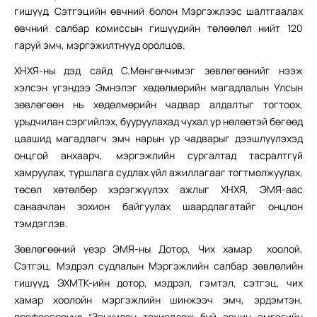
гишүүд, Сэтгэцийн өвчний болон Мэргэжлээс шалтгаалах
өвчний салбар комиссын гишүүдийн төлөөлөл нийт 120
гаруй эмч, мэргэжилтнүүд оролцов.
ХНХЯ-ны дэд сайд С.Мөнгөнчимэг зөвлөгөөнийг нээж
хэлсэн үгэндээ Эмнэлэг хөдөлмөрийн магадлалын Улсын
зөвлөгөөн нь хөдөлмөрийн чадвар алдалтыг тогтоох,
урьдчилан сэргийлэх, бууруулахад чухал үр нөлөөтэй бөгөөд
цаашид магадлагч эмч нарын ур чадварыг дээшлүүлэхэд
онцгой анхаарч, мэргэжлийн сургалтад тасралтгүй
хамруулах, туршлага судлах үйл ажиллагааг тогтмолжуулах,
төсөл хөтөлбөр хэрэгжүүлэх ажлыг ХНХЯ, ЭМЯ-аас
санаачлан зохион байгуулах шаардлагатайг онцлон
тэмдэглэв.
Зөвлөгөөний үеэр ЭМЯ-ны Дотор, Чих хамар хоолой,
Сэтгэц, Мэдрэл судлалын Мэргэжлийн салбар зөвлөлийн
гишүүд, ЭХМТК-ийн дотор, мэдрэл, гэмтэл, сэтгэц, чих
хамар хоолойн мэргэжлийн шинжээч эмч, эрдэмтэн,
профессорууд “Зонхилон тохиолдож буй өвчин эмгэгийн