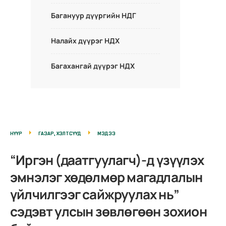
Багануур дүүргийн НДГ
Налайх дүүрэг НДХ
Багахангай дүүрэг НДХ
НҮҮР
ГАЗАР, ХЭЛТСҮҮД
МЭДЭЭ
“Иргэн (даатгуулагч)-д үзүүлэх
эмнэлэг хөдөлмөр магадлалын
үйлчилгээг сайжруулах нь”
сэдэвт улсын зөвлөгөөн зохион