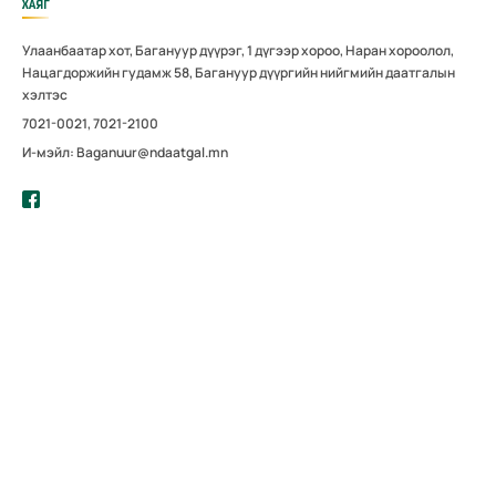
ХАЯГ
Улаанбаатар хот, Багануур дүүрэг, 1 дүгээр хороо, Наран хороолол,
Нацагдоржийн гудамж 58, Багануур дүүргийн нийгмийн даатгалын
хэлтэс
7021-0021, 7021-2100
И-мэйл: Baganuur@ndaatgal.mn