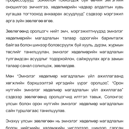
оношилгоо эмчилгээ, хөдөлмөрийн чадвар алдалтын хувь
хугацаа тогтооход анхаарах асуудлууд” сэдвээр мэргэжил
арга зүйн зөвлөгөө өгөв.
Зөвлөгөөнд оролцогч нийт эмч, мэргэжилтнүүдэд эмнэлэг
хөдөлмөрийн магадлалын талаар одоогийн баримталж
байгаа болон шинээр боловсруулж буй хууль, дүрэм, журмын
төслийг танилцуулан, эмнэлэг хөдөлмөрийн магадлалын
тулгамдсан асуудлыг тодорхойлон, сайжруулах арга замын
талаар санал солилцож, зөвлөлдөв.
Мөн “Эмнэлэг хөдөлмөр магадлалын үйл ажиллагаанд
хөгжлийн бэрхшээлтэй иргэдийн үүрэг оролцоо”, “Орон
нутгийн эмнэлэг хөдөлмөр магадлалын үйл ажиллагаа”
сэдвээр зөвлөгөөнд оролцогчид илтгэл тавьж, Солонгос
улсын болон орон нутгийн эмнэлэг хөдөлмөр магадлалын
сайн туршлагаас танилцуулав.
Энэхүү улсын зөвлөгөөн нь эмнэлэг хөдөлмөр магадлалын
болон нийгмийн халамжийн чиглэлээр шинээр гарсан