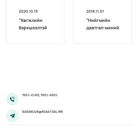
2020.10.19
2018.11.01
“Хөгжлийн
“Нийгмийн
бэрхшээлтэй
даатгал-миний
иргэдийг
мэргэжил”
бүртгэх,
уралдаан
мэдээлэх үйл
өрсөлдөөнтэй
ажиллагааг
болж
боловсронгуй
өнгөрлөө
болгох
нь”сэдэвт
хэлэлцүүлэг
зохион
7021-2100, 7021-0021
байгуулав
BAGANUUR@NDAATGAL.MN