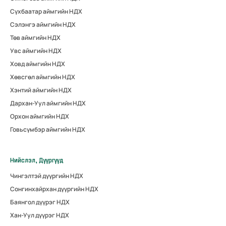
Сүхбаатар аймгийн НДХ
Сэлэнгэ аймгийн НДХ
Төв аймгийн НДХ
Увс аймгийн НДХ
Ховд аймгийн НДХ
Хөвсгөл аймгийн НДХ
Хэнтий аймгийн НДХ
Дархан-Уул аймгийн НДХ
Орхон аймгийн НДХ
Говьсүмбэр аймгийн НДХ
Нийслэл, Дүүргүүд
Чингэлтэй дүүргийн НДХ
Сонгинхайрхан дүүргийн НДХ
Баянгол дүүрэг НДХ
Хан-Уул дүүрэг НДХ