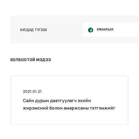
ХУВААЛЦАХ
БУСДАД ТҮГЭЭХ
ХОЛБООТОЙ МЭДЭЭ
2021.01.21
Сайн дурын даатгуулагч эхийн
жирэмсний болон амаржсаны тэтгэмжийг
100 хувиар олгож эхэллээ