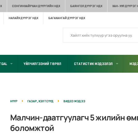
Х
СОНГИНХАЙРХАН ДҮҮРГИЙН НДХ
БАЯНГОЛ ДҮҮРЭГ НДХ
ХАН-УУЛ ДҮҮРЭГ 
НАЛАЙХ ДҮҮРЭГ НДХ
БАГАХАНГАЙ ДҮҮРЭГ НДХ
TGAL
ҮЙЛЧИЛГЭЭНИЙ ТӨРӨЛ
СТАТИСТИК МЭДЭЭЛЭЛ
МЭДЭ
НҮҮР
ГАЗАР, ХЭЛТСҮҮД
ВИДЕО МЭДЭЭ
Малчин-даатгуулагч 5 жилийн өмн
боломжтой