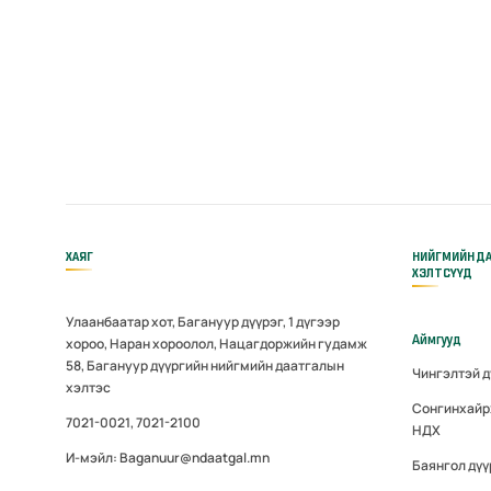
ХАЯГ
НИЙГМИЙН Д
ХЭЛТСҮҮД
Улаанбаатар хот, Багануур дүүрэг, 1 дүгээр
Аймгууд
хороо, Наран хороолол, Нацагдоржийн гудамж
58, Багануур дүүргийн нийгмийн даатгалын
Чингэлтэй 
хэлтэс
Сонгинхайр
7021-0021, 7021-2100
НДХ
И-мэйл: Baganuur@ndaatgal.mn
Баянгол дү