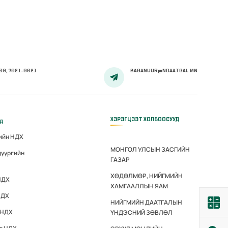
00, 7021-0021
BAGANUUR@NDAATGAL.MN
ХЭРЭГЦЭЭТ ХОЛБООСУУД
үд
гийн НДХ
МОНГОЛ УЛСЫН ЗАСГИЙН
дүүргийн
ГАЗАР
ХӨДӨЛМӨР, НИЙГМИЙН
НДХ
ХАМГААЛЛЫН ЯАМ
НДХ
НИЙГМИЙН ДААТГАЛЫН
 НДХ
ҮНДЭСНИЙ ЗӨВЛӨЛ