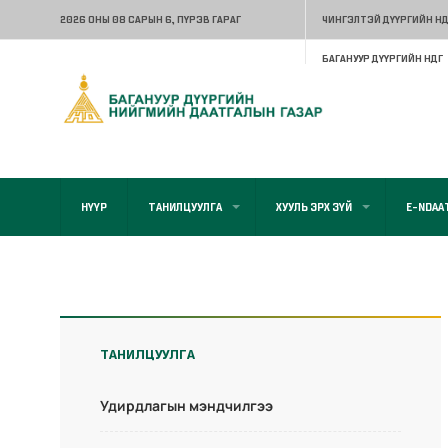
2026 ОНЫ 08 САРЫН 6
, ПҮРЭВ ГАРАГ
ЧИНГЭЛТЭЙ ДҮҮРГИЙН НД
БАГАНУУР ДҮҮРГИЙН НДГ
НҮҮР
ТАНИЛЦУУЛГА
ХУУЛЬ ЭРХ ЗҮЙ
E-NDAA
ТАНИЛЦУУЛГА
Удирдлагын мэндчилгээ