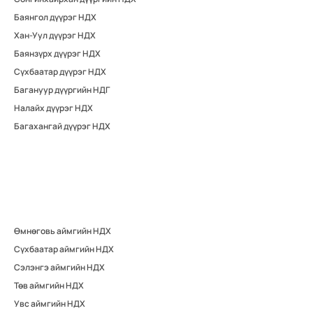
Баянгол дүүрэг НДХ
Хан-Уул дүүрэг НДХ
Баянзүрх дүүрэг НДХ
Сүхбаатар дүүрэг НДХ
Багануур дүүргийн НДГ
Налайх дүүрэг НДХ
Багахангай дүүрэг НДХ
Өмнөговь аймгийн НДХ
Сүхбаатар аймгийн НДХ
Сэлэнгэ аймгийн НДХ
Төв аймгийн НДХ
Увс аймгийн НДХ