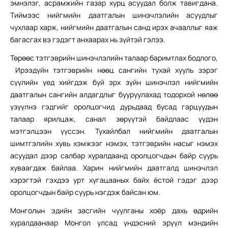
эмнэлэг, асрамжийн газар хурц асуудал болж тавигдана.
Тиймээс нийгмийн даатгалын шинэчлэлийн асуудлыг
чухлаар харж, нийгмийн даатгалын санд ирэх ачааллыг яаж
багасгах вэ гэдэгт анхаарах нь зүйтэй гэлээ.
Төрөөс тэтгэврийн шинэчлэлийн талаар баримтлах бодлого,
Ирээдүйн тэтгэврийн нөөц сангийн тухай хууль зэрэг
сүүлийн үед хийгдэж буй эрх зүйн шинэчлэл нийгмийн
даатгалын сангийн алдагдлыг бууруулахад тодорхой нөлөө
үзүүлнэ гэдгийг оролцогчид дурьдаад бусад гарцуудын
талаар ярилцаж, санал зөрүүтэй байдлаас үүдэн
мэтгэлцээн үүссэн. Тухайлбал нийгмийн даатгалын
шимтгэлийн хувь хэмжээг нэмэх, тэтгэврийн насыг нэмэх
асуудал дээр салбар хуралдаанд оролцогчдын байр суурь
хуваагдаж байлаа. Харин нийгмийн даатгалд шинэчлэл
хэрэгтэй гэхдээ урт хугацааных байх ёстой гэдэг дээр
оролцогчдын байр суурь нэгдэж байсан юм.
Монголын эдийн засгийн чуулганы хоёр дахь өдрийн
хуралдаанаар Монгол улсад үндэсний эрүүл мэндийн