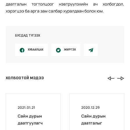
даатгалын тогтолцоог нэвтрүүлэхийн ач холбогдол,
хэрэгцээ ба арга зам салбар хуралдаан болох юм.
БУСДАД ТҮГЭЭХ
ХУВААЛЦАХ
ЖИРГЭХ
ХОЛБООТОЙ МЭДЭЭ
2021.01.21
2020.12.29
Сайн дурын
Сайн дурын
даатгуулагч
даатгалыг
эхийн
бүрэн