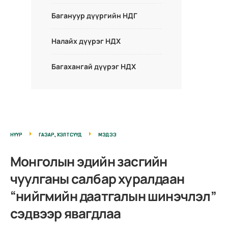
Багануур дүүргийн НДГ
Налайх дүүрэг НДХ
Багахангай дүүрэг НДХ
НҮҮР
ГАЗАР, ХЭЛТСҮҮД
МЭДЭЭ
Монголын эдийн засгийн
чуулганы салбар хуралдаан
“нийгмийн даатгалын шинэчлэл”
сэдвээр явагдлаа