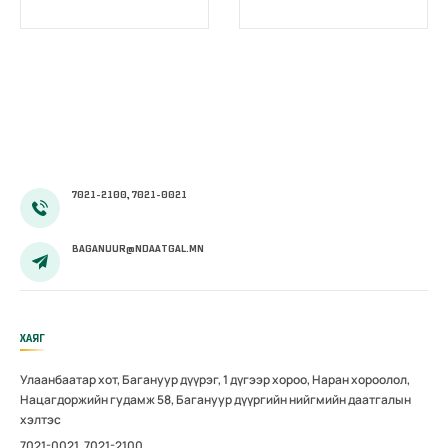
жирэмсний
цахимжууллаа.
болон
амаржсаны
тэтгэмжийг
100 хувиар
олгож эхэллээ
7021-2100, 7021-0021
BAGANUUR@NDAATGAL.MN
ХАЯГ
Улаанбаатар хот, Багануур дүүрэг, 1 дүгээр хороо, Наран хороолол,
Нацагдоржийн гудамж 58, Багануур дүүргийн нийгмийн даатгалын
хэлтэс
7021-0021, 7021-2100