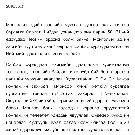
2016.03.31
Монголын эдийн засгийн чуулган зургаа дахь жилдээ
Сургамж-Сорилт-Шийдэл уриан дор энэ сарын 30, 31-ний
өдрүүдэд Төрийн ордонд болж байна. Монголын эдийн
засгийн чуулганы эхний өдрийн салбар хуралдааны нэг нь
Нийгмийн даатгалын шинэчлэл байв.
Салбар хуралдаан нийгмийн даатгалын хуримтлалын
тогтолцоо, өнөөгийн байдал, ирээдүйд бий болох эрсдэл
сэдвийн хүрээнд явагдлаа. Хуралдааныг Ю Эм Си Альфа
компанийн захирал Н.Монсор, Хүний хөгжил судалгаа
сургалтын төвийн гүйцэтгэх захирал Ш.Мөнхцэдэн,
Оюутолгой ХХК-ийн үйлдвэрчний эвлэлийн дарга Г.Баярмаа
болон Монгол банк, гадаадын хөрөнгө оруулалттай
компанийн төлөөлөл удирдан явууллаа. Өнөөдөр хүүхдийн
цэцэрлэг, сургууль чухал сэдэв болж байгаа бол 15-20
жилийн дараа хүн ам зүйн өөрчлөлтөөс үүдэн ахмад настны