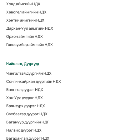
Ховд аймгийн НДХ
Хөвсгөл аймгийн НДХ
Хэнтий аймгийн НДХ
Дархан-Уул аймгийн НДХ
Орхон аймгийн НДХ
Говьсүмбэр аймгийн НДХ
Нийслэл, Дүүргүүд
Чингэлтэй дүүргийн НДХ
Сонгинхайрхан дүүргийн НДХ
Баянгол дүүрэг НДХ
Хан-Уул дүүрэг НДХ
Баянзүрх дүүрэг НДХ
Сүхбаатар дүүрэг НДХ
Багануур дүүргийн НДГ
Налайх дүүрэг НДХ
Багахангай дүүрэг НДХ