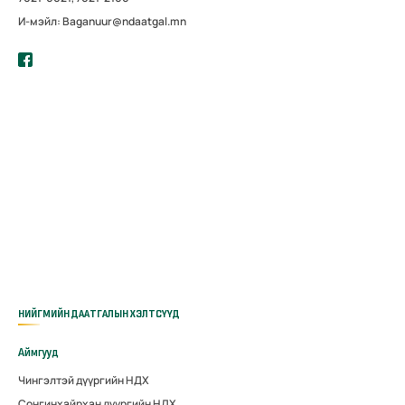
И-мэйл: Baganuur@ndaatgal.mn
НИЙГМИЙН ДААТГАЛЫН ХЭЛТСҮҮД
Аймгууд
Чингэлтэй дүүргийн НДХ
Сонгинхайрхан дүүргийн НДХ