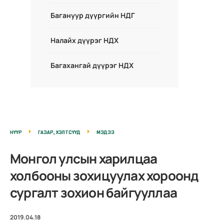
Багануур дүүргийн НДГ
Налайх дүүрэг НДХ
Багахангай дүүрэг НДХ
НҮҮР
ГАЗАР, ХЭЛТСҮҮД
МЭДЭЭ
Монгол улсын харилцаа
холбооны зохицуулах хороонд
сургалт зохион байгууллаа
2019.04.18