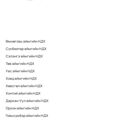
Өмнөговь аймгийн НДХ
Сүхбаатар аймгийн НДХ
Сэлэнгэ аймгийн НДХ
Төв аймгийн НДХ
Увс аймгийн НДХ
Ховд аймгийн НДХ
Хөвсгөл аймгийн НДХ
Хэнтий аймгийн НДХ
Дархан-Уул аймгийн НДХ
Орхон аймгийн НДХ
Говьсүмбэр аймгийн НДХ