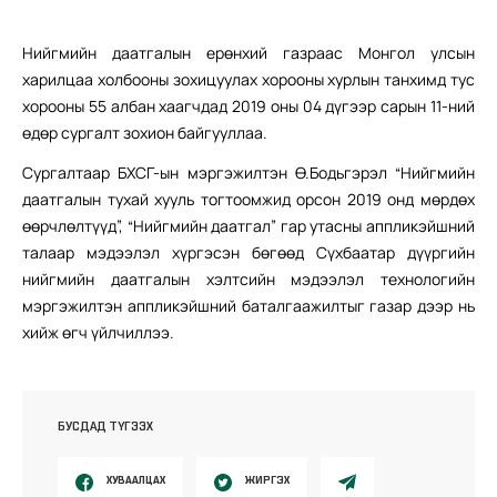
Нийгмийн даатгалын ерөнхий газраас Монгол улсын
харилцаа холбооны зохицуулах хорооны хурлын танхимд тус
хорооны 55 албан хаагчдад 2019 оны 04 дүгээр сарын 11-ний
өдөр сургалт зохион байгууллаа.
Сургалтаар БХСГ-ын мэргэжилтэн Ө.Бодьгэрэл “Нийгмийн
даатгалын тухай хууль тогтоомжид орсон 2019 онд мөрдөх
өөрчлөлтүүд”, “Нийгмийн даатгал” гар утасны аппликэйшний
талаар мэдээлэл хүргэсэн бөгөөд Сүхбаатар дүүргийн
нийгмийн даатгалын хэлтсийн мэдээлэл технологийн
мэргэжилтэн аппликэйшний баталгаажилтыг газар дээр нь
хийж өгч үйлчиллээ.
БУСДАД ТҮГЭЭХ
ХУВААЛЦАХ
ЖИРГЭХ