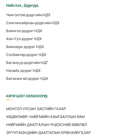
Нийслэл, Дүүргүүд
Чингэлтэй дүүргийн НДХ
Сонгинхайрхан дүүргийн НДХ
Баянгол дүүрэг НДХ
Хан-Уул дүүрэг НДХ
Баянзүрх дүүрэг НДХ
Сүхбаатар дүүрэг НДХ
Багануур дүүргийн НДГ
Налайх дүүрэг НДХ
Багахангай дүүрэг НДХ
ХЭРЭГЦЭЭТ ХОЛБООСУУД
МОНГОЛ УЛСЫН ЗАСГИЙН ГАЗАР
ХӨДӨЛМӨР, НИЙГМИЙН ХАМГААЛЛЫН ЯАМ
НИЙГМИЙН ДААТГАЛЫН ҮНДЭСНИЙ ЗӨВЛӨЛ
ЭРҮҮЛ МЭНДИЙН ДААТГАЛЫН ЕРӨНХИЙ ГАЗАР