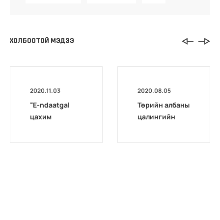
ХОЛБООТОЙ МЭДЭЭ
2020.11.03
2020.08.05
“E-ndaatgal
Төрийн албаны
цахим
цалингийн
хөтөлбөр”
нэгдсэн
сургалт
системийн
эхэллээ
сургагч багш
бэлтгэх цахим
сургалт
эхэллээ