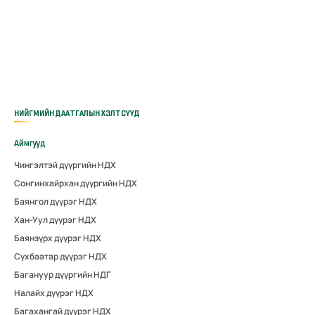
НИЙГМИЙН ДААТГАЛЫН ХЭЛТСҮҮД
Аймгууд
Чингэлтэй дүүргийн НДХ
Сонгинхайрхан дүүргийн НДХ
Баянгол дүүрэг НДХ
Хан-Уул дүүрэг НДХ
Баянзүрх дүүрэг НДХ
Сүхбаатар дүүрэг НДХ
Багануур дүүргийн НДГ
Налайх дүүрэг НДХ
Багахангай дүүрэг НДХ