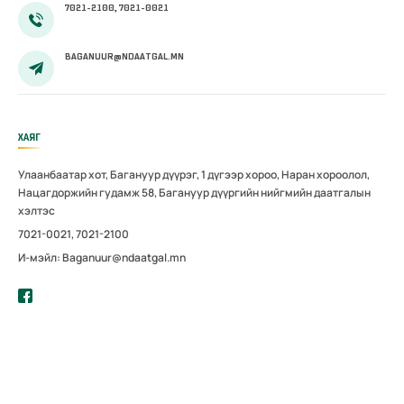
7021-2100, 7021-0021
BAGANUUR@NDAATGAL.MN
ХАЯГ
Улаанбаатар хот, Багануур дүүрэг, 1 дүгээр хороо, Наран хороолол,
Нацагдоржийн гудамж 58, Багануур дүүргийн нийгмийн даатгалын
хэлтэс
7021-0021, 7021-2100
И-мэйл: Baganuur@ndaatgal.mn