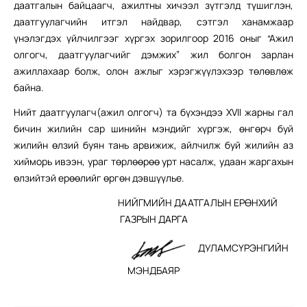
даатгалын байцаагч, ажилтны хичээл зүтгэлд түшиглэн,
даатгуулагчийн итгэл найдвар, сэтгэл ханамжаар
үнэлэгдэх үйлчилгээг хүргэх зорилгоор 2016 оныг “Ажил
олгогч, даатгуулагчийг дэмжих” жил болгон зарлан
ажиллахаар болж, олон ажлыг хэрэгжүүлэхээр төлөвлөж
байна.
Нийт даатгуулагч(ажил олгогч) та бүхэндээ XVII жарны гал
бичин жилийн сар шинийн мэндийг хүргэж, өнгөрч буй
жилийн өлзий буян тань арвижиж, айлчилж буй жилийн аз
хийморь ивээн, ураг төрлөөрөө урт насалж, удаан жаргахын
өлзийтэй ерөөлийг өргөн дэвшүүлье.
НИЙГМИЙН ДААТГАЛЫН ЕРӨНХИЙ
ГАЗРЫН ДАРГА
ДУЛАМСҮРЭНГИЙН
МЭНДБАЯР