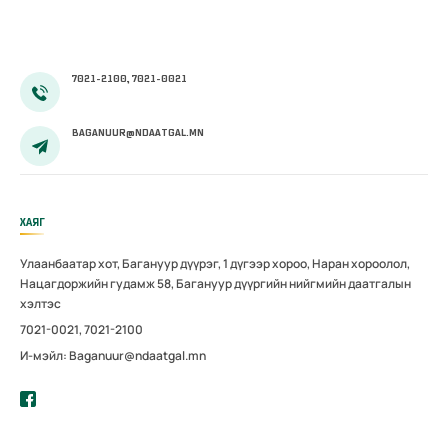
7021-2100, 7021-0021
BAGANUUR@NDAATGAL.MN
ХАЯГ
Улаанбаатар хот, Багануур дүүрэг, 1 дүгээр хороо, Наран хороолол,
Нацагдоржийн гудамж 58, Багануур дүүргийн нийгмийн даатгалын
хэлтэс
7021-0021, 7021-2100
И-мэйл: Baganuur@ndaatgal.mn