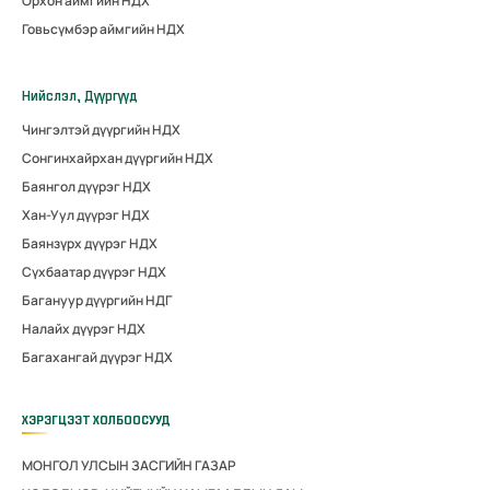
Орхон аймгийн НДХ
Говьсүмбэр аймгийн НДХ
Нийслэл, Дүүргүүд
Чингэлтэй дүүргийн НДХ
Сонгинхайрхан дүүргийн НДХ
Баянгол дүүрэг НДХ
Хан-Уул дүүрэг НДХ
Баянзүрх дүүрэг НДХ
Сүхбаатар дүүрэг НДХ
Багануур дүүргийн НДГ
Налайх дүүрэг НДХ
Багахангай дүүрэг НДХ
ХЭРЭГЦЭЭТ ХОЛБООСУУД
МОНГОЛ УЛСЫН ЗАСГИЙН ГАЗАР