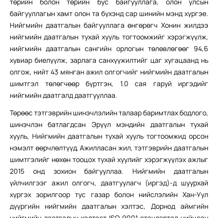
төрийн болон төрийн бус байгууллага, олон улсын
байгууллагын хамт олон та бүхэнд сар шинийн мэнд хүргэе.
Нийгмийн даатгалын байгууллага өнгөрөгч Хонин жилдээ
нийгмийн даатгалын тухай хууль тогтоомжийг хэрэгжүүлж,
нийгмийн даатгалын сангийн орлогын төлөвлөгөөг 94,6
хувиар биелүүлж, зарлага санхүүжилтийг цаг хугацаанд нь
олгож, нийт 43 мянган ажил олгогчийг нийгмийн даатгалын
шимтгэл төлөгчөөр бүртгэн, 1.0 сая гаруй иргэдийг
нийгмийн даатгалд даатгууллаа.
Төрөөс тэтгэврийн шинэчлэлийн талаар баримтлах бодлого,
шинэчлэн батлагдсан Эрүүл мэндийн даатгалын тухай
хууль, Нийгмийн даатгалын тухай хууль тогтоомжид орсон
нэмэлт өөрчлөлтүүд, Ажилласан жил, тэтгэврийн даатгалын
шимтгэлийг нөхөн тооцох тухай хуулийг хэрэгжүүлэх ажлыг
2015 онд зохион байгууллаа. Нийгмийн даатгалын
үйлчилгээг ажил олгогч, даатгуулагч (иргэд)-д шуурхай
хүргэх зорилгоор тус газар болон нийслэлийн Хан-Уул
дүүргийн нийгмийн даатгалын хэлтэс, Дорнод аймгийн
нийгмийн даатгалын хэлтэст ISO 9001 стандартад нийцсэн