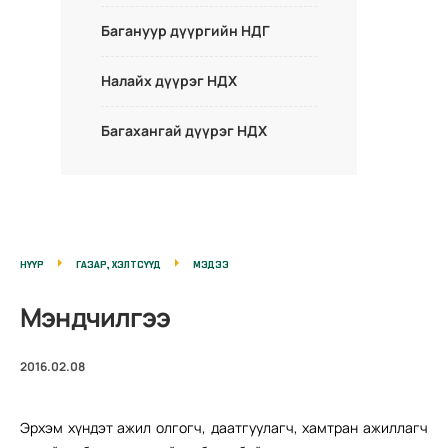
Багануур дүүргийн НДГ
Налайх дүүрэг НДХ
Багахангай дүүрэг НДХ
НҮҮР
ГАЗАР, ХЭЛТСҮҮД
МЭДЭЭ
Мэндчилгээ
2016.02.08
Эрхэм хүндэт ажил олгогч, даатгуулагч, хамтран ажиллагч