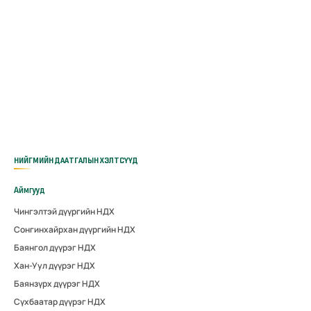
НИЙГМИЙН ДААТГАЛЫН ХЭЛТСҮҮД
Аймгууд
Чингэлтэй дүүргийн НДХ
Сонгинхайрхан дүүргийн НДХ
Баянгол дүүрэг НДХ
Хан-Уул дүүрэг НДХ
Баянзүрх дүүрэг НДХ
Сүхбаатар дүүрэг НДХ