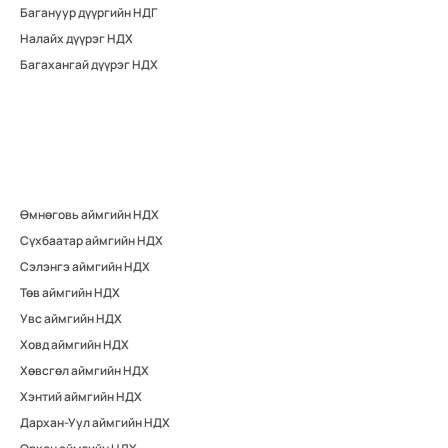
Багануур дүүргийн НДГ
Налайх дүүрэг НДХ
Багахангай дүүрэг НДХ
Өмнөговь аймгийн НДХ
Сүхбаатар аймгийн НДХ
Сэлэнгэ аймгийн НДХ
Төв аймгийн НДХ
Увс аймгийн НДХ
Ховд аймгийн НДХ
Хөвсгөл аймгийн НДХ
Хэнтий аймгийн НДХ
Дархан-Уул аймгийн НДХ