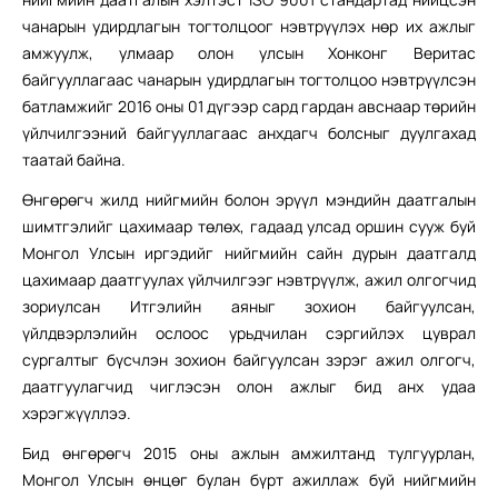
чанарын удирдлагын тогтолцоог нэвтрүүлэх нөр их ажлыг
амжуулж, улмаар олон улсын Хонконг Веритас
байгууллагаас чанарын удирдлагын тогтолцоо нэвтрүүлсэн
батламжийг 2016 оны 01 дүгээр сард гардан авснаар төрийн
үйлчилгээний байгууллагаас анхдагч болсныг дуулгахад
таатай байна.
Өнгөрөгч жилд нийгмийн болон эрүүл мэндийн даатгалын
шимтгэлийг цахимаар төлөх, гадаад улсад оршин сууж буй
Монгол Улсын иргэдийг нийгмийн сайн дурын даатгалд
цахимаар даатгуулах үйлчилгээг нэвтрүүлж, ажил олгогчид
зориулсан Итгэлийн аяныг зохион байгуулсан,
үйлдвэрлэлийн ослоос урьдчилан сэргийлэх цуврал
сургалтыг бүсчлэн зохион байгуулсан зэрэг ажил олгогч,
даатгуулагчид чиглэсэн олон ажлыг бид анх удаа
хэрэгжүүллээ.
Бид өнгөрөгч 2015 оны ажлын амжилтанд тулгуурлан,
Монгол Улсын өнцөг булан бүрт ажиллаж буй нийгмийн