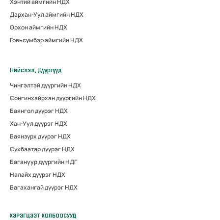
Хэнтий аймгийн НДХ
Дархан-Уул аймгийн НДХ
Орхон аймгийн НДХ
Говьсүмбэр аймгийн НДХ
Нийслэл, Дүүргүүд
Чингэлтэй дүүргийн НДХ
Сонгинхайрхан дүүргийн НДХ
Баянгол дүүрэг НДХ
Хан-Уул дүүрэг НДХ
Баянзүрх дүүрэг НДХ
Сүхбаатар дүүрэг НДХ
Багануур дүүргийн НДГ
Налайх дүүрэг НДХ
Багахангай дүүрэг НДХ
ХЭРЭГЦЭЭТ ХОЛБООСУУД