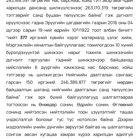
283,168,591 төгрөгийг нас барснаас хойш тэтгэвэр авагчдын
харилцах дансанд шилжүүлсэнээс 263,170,319 төгрөгийн
тэтгэврийг санд буцаан төлүүлсэн байна” гэж дүгнэлт
ирүүлснээс гадна Эрүүгийн цагдаагийн газрын 2016 оны 04
д
дүгээр сарын 19-ний өдрийн 10
/1922 тоот албан бичигт
“нийт
377
иргэний хувийн хэрэг материалд үзлэг хийж,
Мэргэжлийн хяналтын байгууллагаас томилогдсон 10 хүний
бүрэлдэхүүнтэй шинжээч нарыг томилж шинжээчийн
дүгнэлт гаргуулан тэднийг шинжээчээр байцаахад
нийслэлийн 6 дүүргийн хэмжээнд нас барснаас хойш
тэтгэвэр нь шилжигдсэн Нийгмийн даатгалын сангаас
гарсан 150 иргэний 246,389,877 төгрөгийг мөрдөн
байцаалтын шатанд нийгмийн даатгалын санд төлүүлсэн
байна” гэж эрх бүхий байгууллагууд шалгалтаараа
тогтоосон нь Өнөөдөр сонин, Өдрийн сонин, Өглөөний
сонинд нийтэлсэн нийтлэлийн тоон үзүүлэлтийг ташаа
үндэслэлгүй болохыг тус тус нотолсон байна. Дээрхи
мэдээллийн үнийн дүнгийн зөрүүтэй байгаа нь шалгалтанд
сонгож авсан хугацаа хамрах хүрээ харилцан адилгүй