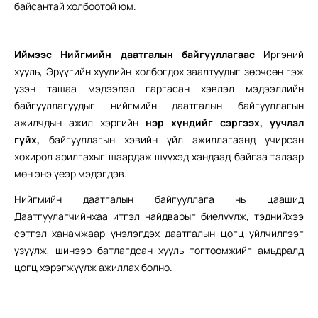
байсантай холбоотой юм.
Иймээс Нийгмийн даатгалын байгууллагаас
Иргэний
хууль, Эрүүгийн хуулийн холбогдох заалтуудыг зөрчсөн гэж
үзэн ташаа мэдээлэл гаргасан хэвлэл мэдээллийн
байгууллагуудыг нийгмийн даатгалын байгууллагын
ажилчдын ажил хэргийн
нэр
хүндийг сэргээх, уучлал
гуйх,
байгууллагын хэвийн үйл ажиллагаанд учирсан
хохирол арилгахыг шаардаж шүүхэд хандаад байгаа талаар
мөн энэ үеэр мэдэгдэв.
Нийгмийн даатгалын байгууллага нь цаашид
Даатгуулагчийнхаа итгэл найдварыг биелүүлж, тэднийхээ
сэтгэл ханамжаар үнэлэгдэх даатгалын цогц үйлчилгээг
үзүүлж, шинээр батлагдсан хууль тогтоомжийг амьдралд
цогц хэрэгжүүлж ажиллах болно.