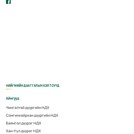
НИЙГМИЙН ДААТГАЛЫН ХЭЛТСҮҮД
Аймгууд
Чингэлтэй дүүргийн НДХ
Сонгинхайрхан дүүргийн НДХ
Баянгол дүүрэг НДХ
Хан-Уул дүүрэг НДХ