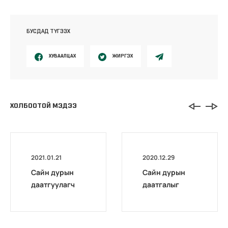
БУСДАД ТҮГЭЭХ
ХУВААЛЦАХ
ЖИРГЭХ
ХОЛБООТОЙ МЭДЭЭ
2021.01.21
2020.12.29
Сайн дурын
Сайн дурын
даатгуулагч
даатгалыг
эхийн
бүрэн
жирэмсний
цахимжууллаа.
болон