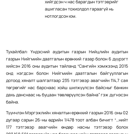
хийгдсэн ч нас барагдын тэтгэврийг
ашигласан тохиолдол гараагүй нь
нотлогдсон юм.
Тухайлбал: Үндэсний аудитын газрын Нийцлийн аудитын
газрын Нийгмийн даатгалын ерөнхий газар болон 6 дүүрэгт
хийсэн 2016 оны аудитын тайланд “Сангийн хэмжээнд 2015
онд нэгдсэн болон Нийгмийн даатгалын байгууллагын
дотоод хяналт шалгалтаар 235 тэтгэвэр авагчийн 114,7 сая
төгрөгийг нас барснаас хойш шилжүүлсэн байсныг банкин
дахь данснаас нь буцаан төвлөрүүлсэн байна” гэж дүгнэсэн
байна.
Түүнчлэн Мэргэжлийн хяналтын ерөнхий газрын 2016 оны 02
дугаар сарын 26-ны өдрийн 1/478 тоот албан бичигт “…нийт
177 тэтгэвэр авагчийн өндөр насны тэтгэвэр болох