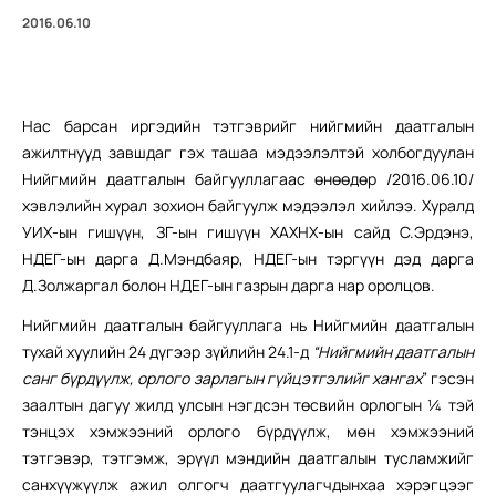
2016.06.10
Нас барсан иргэдийн тэтгэврийг нийгмийн даатгалын
ажилтнууд завшдаг гэх ташаа мэдээлэлтэй холбогдуулан
Нийгмийн даатгалын байгууллагаас өнөөдөр /2016.06.10/
хэвлэлийн хурал зохион байгуулж мэдээлэл хийлээ. Хуралд
УИХ-ын гишүүн, ЗГ-ын гишүүн ХАХНХ-ын сайд С.Эрдэнэ,
НДЕГ-ын дарга Д.Мэндбаяр, НДЕГ-ын тэргүүн дэд дарга
Д.Золжаргал болон НДЕГ-ын газрын дарга нар оролцов.
Нийгмийн даатгалын байгууллага нь Нийгмийн даатгалын
тухай хуулийн 24 дүгээр зүйлийн 24.1-д
“Нийгмийн даатгалын
санг бүрдүүлж, орлого зарлагын гүйцэтгэлийг хангах
” гэсэн
заалтын дагуу жилд улсын нэгдсэн төсвийн орлогын ¼ тэй
тэнцэх хэмжээний орлого бүрдүүлж, мөн хэмжээний
тэтгэвэр, тэтгэмж, эрүүл мэндийн даатгалын тусламжийг
санхүүжүүлж ажил олгогч даатгуулагчдынхаа хэрэгцээг