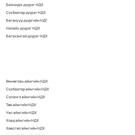
Баянзүрх дүүрэг НДХ
Сүхбаатар дүүрэг НДХ
Багануур дүүргийн НДГ
Налайх дүүрэг НДХ
Багахангай дүүрэг НДХ
Өмнөговь аймгийн НДХ
Сүхбаатар аймгийн НДХ
Сэлэнгэ аймгийн НДХ
Төв аймгийн НДХ
Увс аймгийн НДХ
Ховд аймгийн НДХ
Хөвсгөл аймгийн НДХ