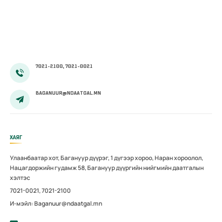
амаржсаны
тэтгэмжийг
100 хувиар
олгож эхэллээ
7021-2100, 7021-0021
BAGANUUR@NDAATGAL.MN
ХАЯГ
Улаанбаатар хот, Багануур дүүрэг, 1 дүгээр хороо, Наран хороолол,
Нацагдоржийн гудамж 58, Багануур дүүргийн нийгмийн даатгалын
хэлтэс
7021-0021, 7021-2100
И-мэйл: Baganuur@ndaatgal.mn