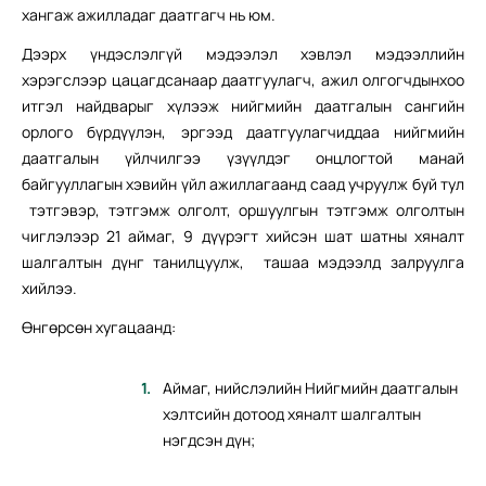
хангаж ажилладаг даатгагч нь юм.
Дээрх үндэслэлгүй мэдээлэл хэвлэл мэдээллийн
хэрэгслээр цацагдсанаар даатгуулагч, ажил олгогчдынхоо
итгэл найдварыг хүлээж нийгмийн даатгалын сангийн
орлого бүрдүүлэн, эргээд даатгуулагчиддаа нийгмийн
даатгалын үйлчилгээ үзүүлдэг онцлогтой манай
байгууллагын хэвийн үйл ажиллагаанд саад учруулж буй тул
тэтгэвэр, тэтгэмж олголт, оршуулгын тэтгэмж олголтын
чиглэлээр 21 аймаг, 9 дүүрэгт хийсэн шат шатны хяналт
шалгалтын дүнг танилцуулж, ташаа мэдээлд залруулга
хийлээ.
Өнгөрсөн хугацаанд:
Аймаг, нийслэлийн Нийгмийн даатгалын
хэлтсийн дотоод хяналт шалгалтын
нэгдсэн дүн;