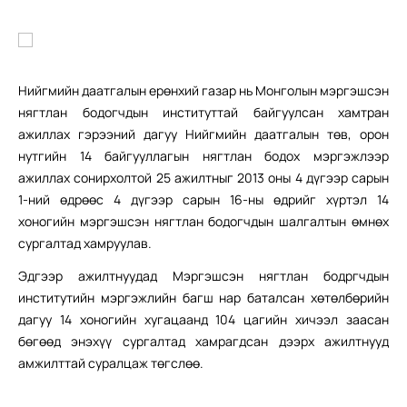
Нийгмийн даатгалын ерөнхий газар нь Монголын мэргэшсэн
нягтлан бодогчдын институттай байгуулсан хамтран
ажиллах гэрээний дагуу Нийгмийн даатгалын төв, орон
нутгийн 14 байгууллагын нягтлан бодох мэргэжлээр
ажиллах сонирхолтой 25 ажилтныг 2013 оны 4 дүгээр сарын
1-ний өдрөөс 4 дүгээр сарын 16-ны өдрийг хүртэл 14
хоногийн мэргэшсэн нягтлан бодогчдын шалгалтын өмнөх
сургалтад хамруулав.
Эдгээр ажилтнуудад Мэргэшсэн нягтлан бодргчдын
институтийн мэргэжлийн багш нар баталсан хөтөлбөрийн
дагуу 14 хоногийн хугацаанд 104 цагийн хичээл заасан
бөгөөд энэхүү сургалтад хамрагдсан дээрх ажилтнууд
амжилттай суралцаж төгслөө.