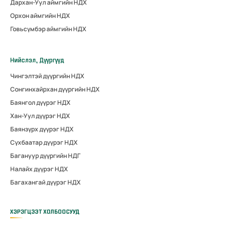
Дархан-Уул аймгийн НДХ
Орхон аймгийн НДХ
Говьсүмбэр аймгийн НДХ
Нийслэл, Дүүргүүд
Чингэлтэй дүүргийн НДХ
Сонгинхайрхан дүүргийн НДХ
Баянгол дүүрэг НДХ
Хан-Уул дүүрэг НДХ
Баянзүрх дүүрэг НДХ
Сүхбаатар дүүрэг НДХ
Багануур дүүргийн НДГ
Налайх дүүрэг НДХ
Багахангай дүүрэг НДХ
ХЭРЭГЦЭЭТ ХОЛБООСУУД