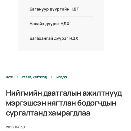
Багануур дүүргийн НДГ
Налайх дүүрэг НДХ
Багахангай дүүрэг НДХ
НҮҮР
ГАЗАР, ХЭЛТСҮҮД
МЭДЭЭ
Нийгмийн даатгалын ажилтнууд
мэргэшсэн нягтлан бодогчдын
сургалтанд хамрагдлаа
2013.04.30