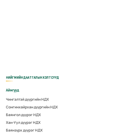
НИЙГМИЙН ДААТГАЛЫН ХЭЛТСҮҮД
Аймгууд
Чингэлтэй дүүргийн НДХ
Сонгинхайрхан дүүргийн НДХ
Баянгол дүүрэг НДХ
Хан-Уул дүүрэг НДХ
Баянзүрх дүүрэг НДХ