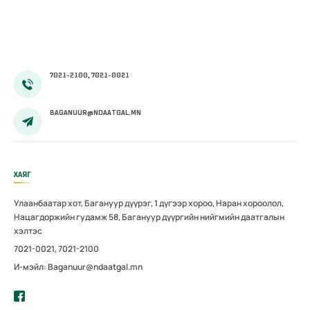
сургалт
эхэллээ
7021-2100, 7021-0021
BAGANUUR@NDAATGAL.MN
ХАЯГ
Улаанбаатар хот, Багануур дүүрэг, 1 дүгээр хороо, Наран хороолол,
Нацагдоржийн гудамж 58, Багануур дүүргийн нийгмийн даатгалын
хэлтэс
7021-0021, 7021-2100
И-мэйл: Baganuur@ndaatgal.mn