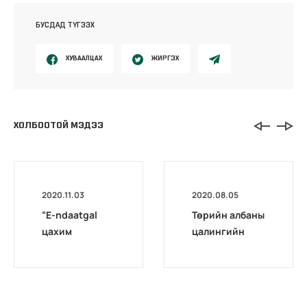
БУСДАД ТҮГЭЭХ
ХУВААЛЦАХ
ЖИРГЭХ
ХОЛБООТОЙ МЭДЭЭ
2020.11.03
2020.08.05
“E-ndaatgal
Төрийн албаны
цахим
цалингийн
хөтөлбөр”
нэгдсэн
сургалт
системийн
эхэллээ
сургагч багш
бэлтгэх цахим