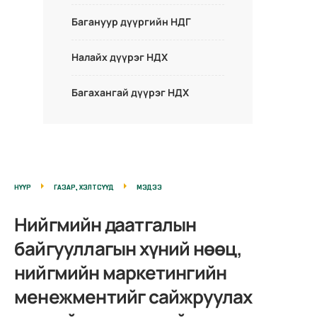
Багануур дүүргийн НДГ
Налайх дүүрэг НДХ
Багахангай дүүрэг НДХ
НҮҮР
ГАЗАР, ХЭЛТСҮҮД
МЭДЭЭ
Нийгмийн даатгалын
байгууллагын хүний нөөц,
нийгмийн маркетингийн
менежментийг сайжруулах