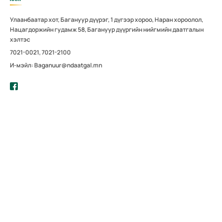
Улаанбаатар хот, Багануур дүүрэг, 1 дүгээр хороо, Наран хороолол,
Нацагдоржийн гудамж 58, Багануур дүүргийн нийгмийн даатгалын
хэлтэс
7021-0021, 7021-2100
И-мэйл: Baganuur@ndaatgal.mn