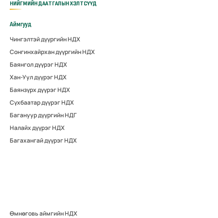
НИЙГМИЙН ДААТГАЛЫН ХЭЛТСҮҮД
Аймгууд
Чингэлтэй дүүргийн НДХ
Сонгинхайрхан дүүргийн НДХ
Баянгол дүүрэг НДХ
Хан-Уул дүүрэг НДХ
Баянзүрх дүүрэг НДХ
Сүхбаатар дүүрэг НДХ
Багануур дүүргийн НДГ
Налайх дүүрэг НДХ
Багахангай дүүрэг НДХ
Өмнөговь аймгийн НДХ