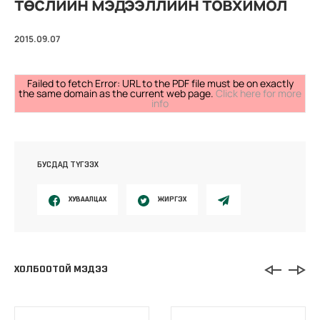
төслийн мэдээллийн товхимол
2015.09.07
Failed to fetch Error: URL to the PDF file must be on exactly
the same domain as the current web page.
Click here for more
info
БУСДАД ТҮГЭЭХ
ХУВААЛЦАХ
ЖИРГЭХ
ХОЛБООТОЙ МЭДЭЭ