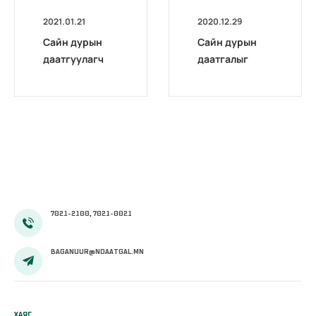
2021.01.21
2020.12.29
Сайн дурын
Сайн дурын
даатгуулагч
даатгалыг
эхийн
бүрэн
жирэмсний
цахимжууллаа.
болон
амаржсаны
тэтгэмжийг
100 хувиар
олгож эхэллээ
7021-2100, 7021-0021
BAGANUUR@NDAATGAL.MN
ХАЯГ