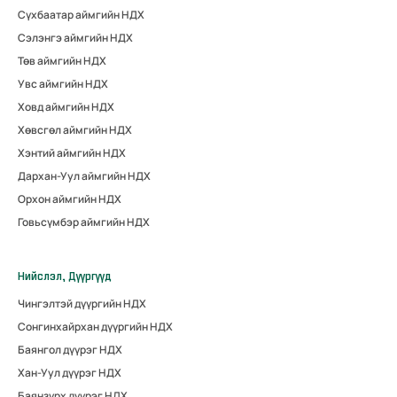
Сүхбаатар аймгийн НДХ
Сэлэнгэ аймгийн НДХ
Төв аймгийн НДХ
Увс аймгийн НДХ
Ховд аймгийн НДХ
Хөвсгөл аймгийн НДХ
Хэнтий аймгийн НДХ
Дархан-Уул аймгийн НДХ
Орхон аймгийн НДХ
Говьсүмбэр аймгийн НДХ
Нийслэл, Дүүргүүд
Чингэлтэй дүүргийн НДХ
Сонгинхайрхан дүүргийн НДХ
Баянгол дүүрэг НДХ
Хан-Уул дүүрэг НДХ
Баянзүрх дүүрэг НДХ