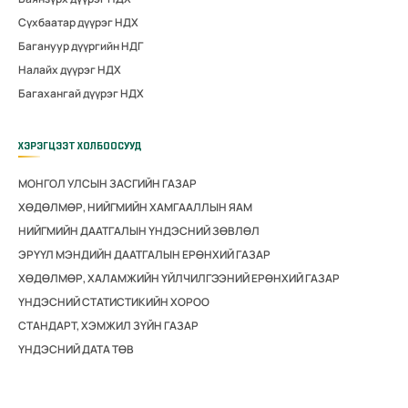
Сүхбаатар дүүрэг НДХ
Багануур дүүргийн НДГ
Налайх дүүрэг НДХ
Багахангай дүүрэг НДХ
ХЭРЭГЦЭЭТ ХОЛБООСУУД
МОНГОЛ УЛСЫН ЗАСГИЙН ГАЗАР
ХӨДӨЛМӨР, НИЙГМИЙН ХАМГААЛЛЫН ЯАМ
НИЙГМИЙН ДААТГАЛЫН ҮНДЭСНИЙ ЗӨВЛӨЛ
ЭРҮҮЛ МЭНДИЙН ДААТГАЛЫН ЕРӨНХИЙ ГАЗАР
ХӨДӨЛМӨР, ХАЛАМЖИЙН ҮЙЛЧИЛГЭЭНИЙ ЕРӨНХИЙ ГАЗАР
ҮНДЭСНИЙ СТАТИСТИКИЙН ХОРОО
СТАНДАРТ, ХЭМЖИЛ ЗҮЙН ГАЗАР
ҮНДЭСНИЙ ДАТА ТӨВ