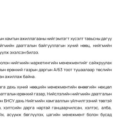
ын хамтын ажиллагааны нийгэмлэгт хүсэлт тавьсны дагуу
ийгмийн даатгалын байгууллагын хүний нөөц, нийгмийн
үүлж эхэлсэн билээ.
 болон нийгмийн маркетингийн менежментийг сайжруулах
лын ерөнхий газрын даргын А/63 тоот тушаалаар төслийн
ан ажиллаж байна.
ага дахь хүний нөөцийн менежментийн өнөөгийн нөхцөл
аатгалын ерөнхий газар, Нийслэлийн нийгмийн даатгалын
лон БНСУ дахь Нийгмийн хамгааллын үйлчилгээний төвтэй
, хэлтсийн дарга нартай ганцаарчилсан, хэлтэс, алба,
йх, асуумж бөглүүлэх, цагийн менежмент болон бусад