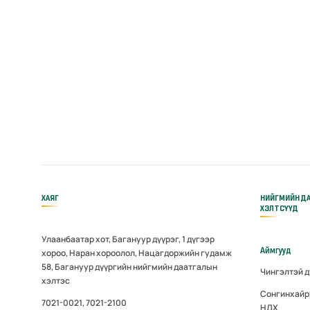
ХАЯГ
НИЙГМИЙН Д
ХЭЛТСҮҮД
Улаанбаатар хот, Багануур дүүрэг, 1 дүгээр
Аймгууд
хороо, Наран хороолол, Нацагдоржийн гудамж
58, Багануур дүүргийн нийгмийн даатгалын
Чингэлтэй 
хэлтэс
Сонгинхайр
7021-0021, 7021-2100
НДХ