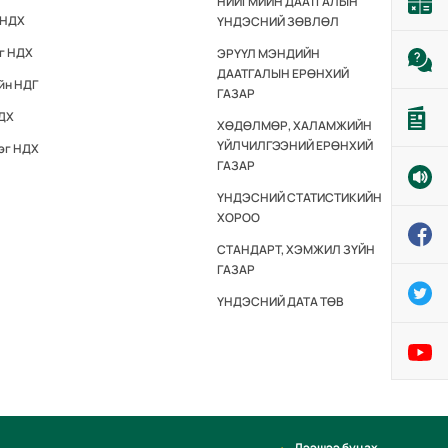
НИЙГМИЙН ДААТГАЛЫН
 НДХ
ҮНДЭСНИЙ ЗӨВЛӨЛ
эг НДХ
ЭРҮҮЛ МЭНДИЙН
ДААТГАЛЫН ЕРӨНХИЙ
йн НДГ
ГАЗАР
НДХ
ХӨДӨЛМӨР, ХАЛАМЖИЙН
ҮЙЛЧИЛГЭЭНИЙ ЕРӨНХИЙ
эг НДХ
ГАЗАР
ҮНДЭСНИЙ СТАТИСТИКИЙН
ХОРОО
СТАНДАРТ, ХЭМЖИЛ ЗҮЙН
ГАЗАР
ҮНДЭСНИЙ ДАТА ТӨВ
Дээшээ буцах