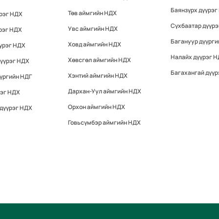
Баянзүрх дүүрэг
Төв аймгийн НДХ
үрэг НДХ
Сүхбаатар дүүр
Увс аймгийн НДХ
рэг НДХ
Багануур дүүрги
Ховд аймгийн НДХ
үрэг НДХ
Налайх дүүрэг 
Хөвсгөл аймгийн НДХ
дүүрэг НДХ
Багахангай дүүр
Хэнтий аймгийн НДХ
үргийн НДГ
Дархан-Уул аймгийн НДХ
рэг НДХ
Орхон аймгийн НДХ
 дүүрэг НДХ
Говьсүмбэр аймгийн НДХ