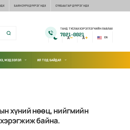
НДХ
БАЯНЗҮРХ ДҮҮРЭГ НДХ
СҮХБААТАР ДҮҮРЭГ НДХ
ТАНД ТУСЛАХ ХЭРЭГЛЭГЧИЙН ЛАВЛАХ
7021-0021
EN
Э, МЭДЭЭЛЭЛ
ИЛ ТОД БАЙДАЛ
ын хүний нөөц, нийгмийн
 хэрэгжиж байна.