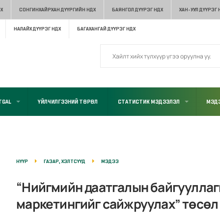
Х
СОНГИНХАЙРХАН ДҮҮРГИЙН НДХ
БАЯНГОЛ ДҮҮРЭГ НДХ
ХАН-УУЛ ДҮҮРЭГ 
НАЛАЙХ ДҮҮРЭГ НДХ
БАГАХАНГАЙ ДҮҮРЭГ НДХ
TGAL
ҮЙЛЧИЛГЭЭНИЙ ТӨРӨЛ
СТАТИСТИК МЭДЭЭЛЭЛ
МЭДЭ
НҮҮР
ГАЗАР, ХЭЛТСҮҮД
МЭДЭЭ
“Нийгмийн даатгалын байгууллаг
маркетингийг сайжруулах” төсөл