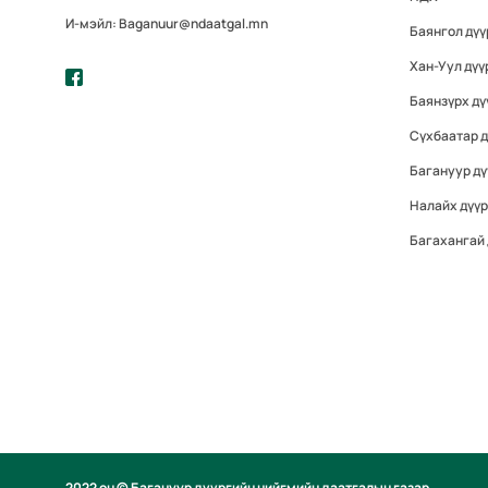
И-мэйл: Baganuur@ndaatgal.mn
Баянгол дү
Хан-Уул дүү
Баянзүрх дү
Сүхбаатар 
Багануур дү
Налайх дүү
Багахангай
2022 он © Багануур дүүргийн нийгмийн даатгалын газар