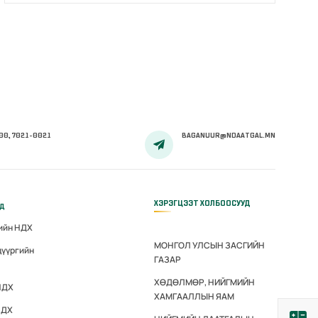
00, 7021-0021
BAGANUUR@NDAATGAL.MN
ХЭРЭГЦЭЭТ ХОЛБООСУУД
үд
гийн НДХ
МОНГОЛ УЛСЫН ЗАСГИЙН
дүүргийн
ГАЗАР
ХӨДӨЛМӨР, НИЙГМИЙН
НДХ
ХАМГААЛЛЫН ЯАМ
НДХ