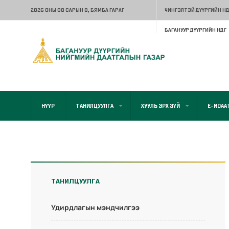
2026 ОНЫ 08 САРЫН 8
, БЯМБА ГАРАГ
ЧИНГЭЛТЭЙ ДҮҮРГИЙН НД
БАГАНУУР ДҮҮРГИЙН НДГ
НҮҮР
ТАНИЛЦУУЛГА
ХУУЛЬ ЭРХ ЗҮЙ
E-NDAA
ТАНИЛЦУУЛГА
Удирдлагын мэндчилгээ