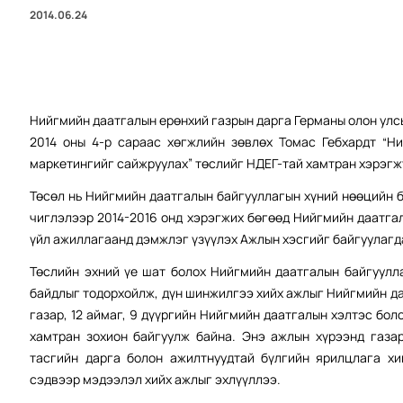
2014.06.24
Нийгмийн даатгалын ерөнхий газрын дарга Германы олон улс
2014 оны 4-р сараас хөгжлийн зөвлөх Томас Гебхардт “Н
маркетингийг сайжруулах” төслийг НДЕГ-тай хамтран хэрэгж
Төсөл нь Нийгмийн даатгалын байгууллагын хүний нөөцийн
чиглэлээр 2014-2016 онд хэрэгжих бөгөөд Нийгмийн даатга
үйл ажиллагаанд дэмжлэг үзүүлэх Ажлын хэсгийг байгуулагд
Төслийн эхний үе шат болох Нийгмийн даатгалын байгуулл
байдлыг тодорхойлж, дүн шинжилгээ хийх ажлыг Нийгмийн д
газар, 12 аймаг, 9 дүүргийн Нийгмийн даатгалын хэлтэс бо
хамтран зохион байгуулж байна. Энэ ажлын хүрээнд газар
тасгийн дарга болон ажилтнуудтай бүлгийн ярилцлага хи
сэдвээр мэдээлэл хийх ажлыг эхлүүллээ.