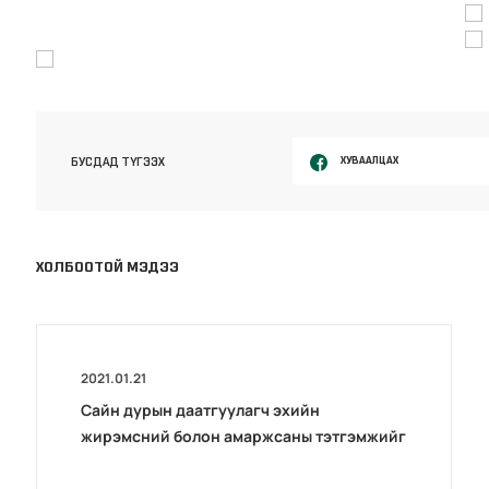
ХУВААЛЦАХ
БУСДАД ТҮГЭЭХ
ХОЛБООТОЙ МЭДЭЭ
2021.01.21
Сайн дурын даатгуулагч эхийн
жирэмсний болон амаржсаны тэтгэмжийг
100 хувиар олгож эхэллээ