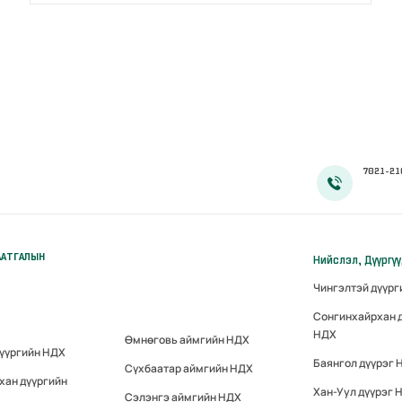
7021-21
ААТГАЛЫН
Нийслэл, Дүүргү
Чингэлтэй дүүр
Сонгинхайрхан 
НДХ
Өмнөговь аймгийн НДХ
дүүргийн НДХ
Баянгол дүүрэг 
Сүхбаатар аймгийн НДХ
хан дүүргийн
Хан-Уул дүүрэг 
Сэлэнгэ аймгийн НДХ