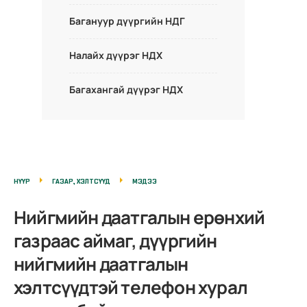
Багануур дүүргийн НДГ
Налайх дүүрэг НДХ
Багахангай дүүрэг НДХ
НҮҮР
ГАЗАР, ХЭЛТСҮҮД
МЭДЭЭ
Нийгмийн даатгалын ерөнхий
газраас аймаг, дүүргийн
нийгмийн даатгалын
хэлтсүүдтэй телефон хурал