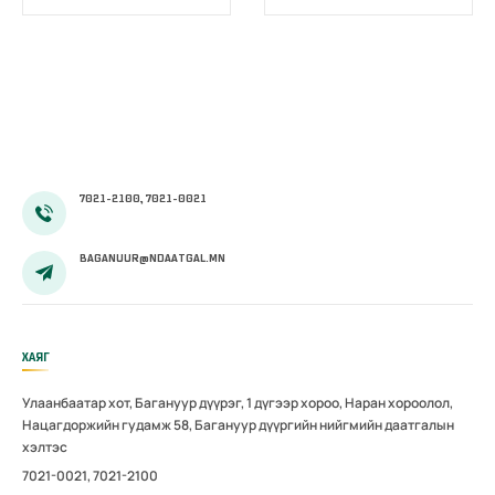
жирэмсний
цахимжууллаа.
болон
амаржсаны
тэтгэмжийг
100 хувиар
олгож эхэллээ
7021-2100, 7021-0021
BAGANUUR@NDAATGAL.MN
ХАЯГ
Улаанбаатар хот, Багануур дүүрэг, 1 дүгээр хороо, Наран хороолол,
Нацагдоржийн гудамж 58, Багануур дүүргийн нийгмийн даатгалын
хэлтэс
7021-0021, 7021-2100