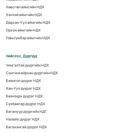
Хөвсгөл аймгийн НДХ
Хэнтий аймгийн НДХ
Дархан-Уул аймгийн НДХ
Орхон аймгийн НДХ
Говьсүмбэр аймгийн НДХ
Нийслэл, Дүүргүүд
Чингэлтэй дүүргийн НДХ
Сонгинхайрхан дүүргийн НДХ
Баянгол дүүрэг НДХ
Хан-Уул дүүрэг НДХ
Баянзүрх дүүрэг НДХ
Сүхбаатар дүүрэг НДХ
Багануур дүүргийн НДГ
Налайх дүүрэг НДХ
Багахангай дүүрэг НДХ