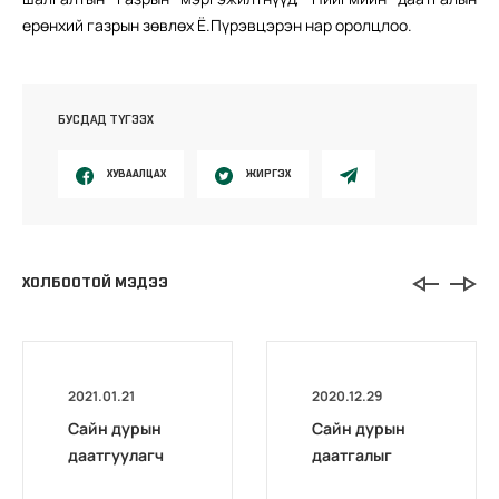
ерөнхий газрын зөвлөх Ё.Пүрэвцэрэн нар оролцлоо.
БУСДАД ТҮГЭЭХ
ХУВААЛЦАХ
ЖИРГЭХ
ХОЛБООТОЙ МЭДЭЭ
2021.01.21
2020.12.29
Сайн дурын
Сайн дурын
даатгуулагч
даатгалыг
эхийн
бүрэн