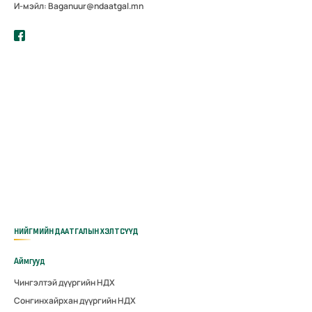
И-мэйл: Baganuur@ndaatgal.mn
НИЙГМИЙН ДААТГАЛЫН ХЭЛТСҮҮД
Аймгууд
Чингэлтэй дүүргийн НДХ
Сонгинхайрхан дүүргийн НДХ