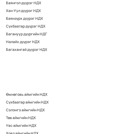
Баянгол дүүрэг НДХ
Хан-Уул дүүрэг НДХ
Баянзүрх дүүрэг НДХ
Сүхбаатар дүүрэг НДХ
Багануур дүүргийн НДГ
Налайх дүүрэг НДХ
Багахангай дүүрэг НДХ
Өмнөговь аймгийн НДХ
Сүхбаатар аймгийн НДХ
Сэлэнгэ аймгийн НДХ
Төв аймгийн НДХ
Увс аймгийн НДХ
Ховд аймгийн НДХ