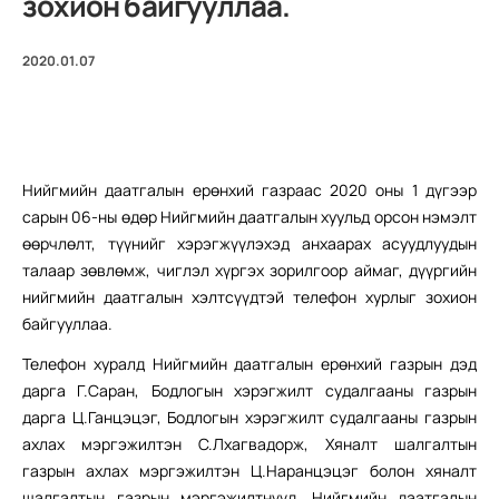
зохион байгууллаа.
2020.01.07
Нийгмийн даатгалын ерөнхий газраас 2020 оны 1 дүгээр
сарын 06-ны өдөр Нийгмийн даатгалын хуульд орсон нэмэлт
өөрчлөлт, түүнийг хэрэгжүүлэхэд анхаарах асуудлуудын
талаар зөвлөмж, чиглэл хүргэх зорилгоор аймаг, дүүргийн
нийгмийн даатгалын хэлтсүүдтэй телефон хурлыг зохион
байгууллаа.
Телефон хуралд Нийгмийн даатгалын ерөнхий газрын дэд
дарга Г.Саран, Бодлогын хэрэгжилт судалгааны газрын
дарга Ц.Ганцэцэг, Бодлогын хэрэгжилт судалгааны газрын
ахлах мэргэжилтэн С.Лхагвадорж, Хяналт шалгалтын
газрын ахлах мэргэжилтэн Ц.Наранцэцэг болон хяналт
шалгалтын газрын мэргэжилтнүүд, Нийгмийн даатгалын