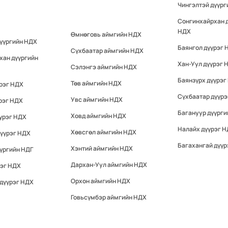
Чингэлтэй дүүр
Сонгинхайрхан 
НДХ
Өмнөговь аймгийн НДХ
дүүргийн НДХ
Баянгол дүүрэг 
Сүхбаатар аймгийн НДХ
хан дүүргийн
Хан-Уул дүүрэг 
Сэлэнгэ аймгийн НДХ
Баянзүрх дүүрэг
Төв аймгийн НДХ
үрэг НДХ
Сүхбаатар дүүр
Увс аймгийн НДХ
рэг НДХ
Багануур дүүрги
Ховд аймгийн НДХ
үрэг НДХ
Налайх дүүрэг 
Хөвсгөл аймгийн НДХ
дүүрэг НДХ
Багахангай дүүр
Хэнтий аймгийн НДХ
үргийн НДГ
Дархан-Уул аймгийн НДХ
рэг НДХ
Орхон аймгийн НДХ
 дүүрэг НДХ
Говьсүмбэр аймгийн НДХ