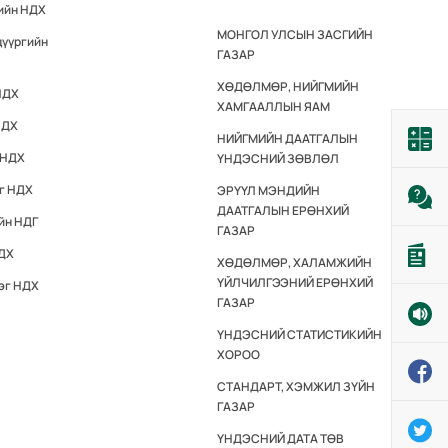
гийн НДХ
МОНГОЛ УЛСЫН ЗАСГИЙН
дүүргийн
ГАЗАР
ХӨДӨЛМӨР, НИЙГМИЙН
НДХ
ХАМГААЛЛЫН ЯАМ
НДХ
НИЙГМИЙН ДААТГАЛЫН
 НДХ
ҮНДЭСНИЙ ЗӨВЛӨЛ
эг НДХ
ЭРҮҮЛ МЭНДИЙН
ДААТГАЛЫН ЕРӨНХИЙ
йн НДГ
ГАЗАР
НДХ
ХӨДӨЛМӨР, ХАЛАМЖИЙН
ҮЙЛЧИЛГЭЭНИЙ ЕРӨНХИЙ
эг НДХ
ГАЗАР
ҮНДЭСНИЙ СТАТИСТИКИЙН
ХОРОО
СТАНДАРТ, ХЭМЖИЛ ЗҮЙН
ГАЗАР
ҮНДЭСНИЙ ДАТА ТӨВ