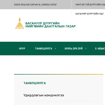
2026 ОНЫ 08 САРЫН 8
, БЯМБА ГАРАГ
ЧИНГЭЛТЭЙ ДҮҮРГИЙН НД
БАГАНУУР ДҮҮРГИЙН НДГ
НҮҮР
ТАНИЛЦУУЛГА
ХУУЛЬ ЭРХ ЗҮЙ
E-NDAA
ТАНИЛЦУУЛГА
Удирдлагын мэндчилгээ