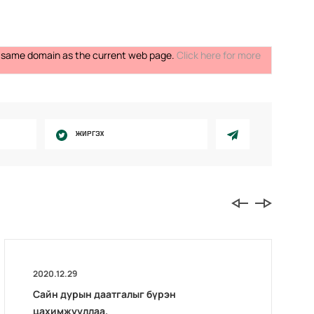
the same domain as the current web page.
Click here for more
ЖИРГЭХ
2020.12.29
Сайн дурын даатгалыг бүрэн
цахимжууллаа.