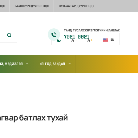
НДХ
БАЯНЗҮРХ ДҮҮРЭГ НДХ
СҮХБААТАР ДҮҮРЭГ НДХ
ТАНД ТУСЛАХ ХЭРЭГЛЭГЧИЙН ЛАВЛАХ
7021-0021
EN
Э, МЭДЭЭЛЭЛ
ИЛ ТОД БАЙДАЛ
гвар батлах тухай