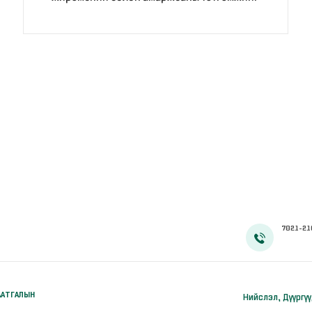
100 хувиар олгож эхэллээ
7021-21
ААТГАЛЫН
Нийслэл, Дүүргү