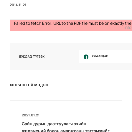
2014.11.21
Failed to fetch Error: URL to the PDF file must be on exactly 
info
ХУВААЛЦАХ
БУСДАД ТҮГЭЭХ
ХОЛБООТОЙ МЭДЭЭ
2021.01.21
Сайн дурын даатгуулагч эхийн
жирэмсний болон амаржсаны тэтгэмжийг