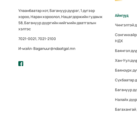
Улаанбаатар хот, Багануур дүүрэг, 1 дүгээр
Аймгууд
хороо, Наран хороолол, Нацагдоржийн гудамж
58, Багануур дүүргийн нийгмийн даатгалын
Чингэлтэй 
хэлтэс
Сонгинхайр
7021-0021, 7021-2100
НДХ
И-мэйл: Baganuur@ndaatgal.mn
Баянгол дү
Хан-Уул дүү
Баянзүрх дү
Сүхбаатар 
Багануур дү
Налайх дүү
Багахангай