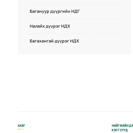
Багануур дүүргийн НДГ
Налайх дүүрэг НДХ
Багахангай дүүрэг НДХ
ХАЯГ
НИЙГМИЙН Д
ХЭЛТСҮҮД