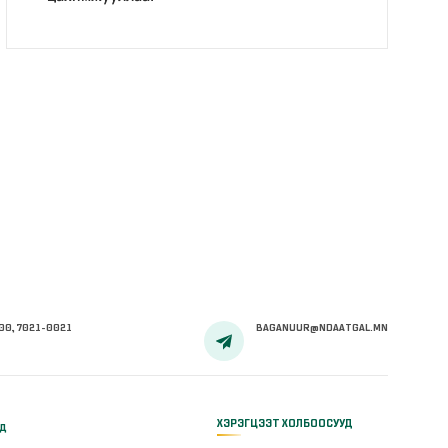
00, 7021-0021
BAGANUUR@NDAATGAL.MN
ХЭРЭГЦЭЭТ ХОЛБООСУУД
үд