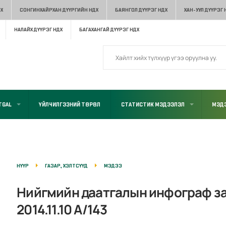
Х
СОНГИНХАЙРХАН ДҮҮРГИЙН НДХ
БАЯНГОЛ ДҮҮРЭГ НДХ
ХАН-УУЛ ДҮҮРЭГ 
НАЛАЙХ ДҮҮРЭГ НДХ
БАГАХАНГАЙ ДҮҮРЭГ НДХ
TGAL
ҮЙЛЧИЛГЭЭНИЙ ТӨРӨЛ
СТАТИСТИК МЭДЭЭЛЭЛ
МЭДЭ
НҮҮР
ГАЗАР, ХЭЛТСҮҮД
МЭДЭЭ
Нийгмийн даатгалын инфограф за
2014.11.10 А/143