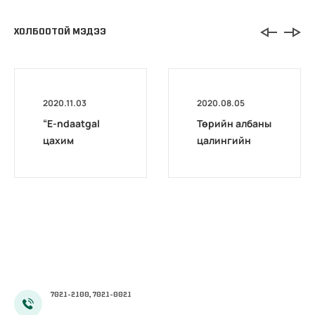
ХОЛБООТОЙ МЭДЭЭ
2020.11.03
2020.08.05
“E-ndaatgal
Төрийн албаны
цахим
цалингийн
хөтөлбөр”
нэгдсэн
сургалт
системийн
эхэллээ
сургагч багш
бэлтгэх цахим
сургалт
эхэллээ
7021-2100, 7021-0021