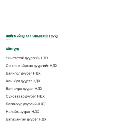
НИЙГМИЙН ДААТГАЛЫН ХЭЛТСҮҮД
Аймгууд
Чингэлтэй дүүргийн НДХ
Сонгинхайрхан дүүргийн НДХ
Баянгол дүүрэг НДХ
Хан-Уул дүүрэг НДХ
Баянзүрх дүүрэг НДХ
Сүхбаатар дүүрэг НДХ
Багануур дүүргийн НДГ
Налайх дүүрэг НДХ
Багахангай дүүрэг НДХ