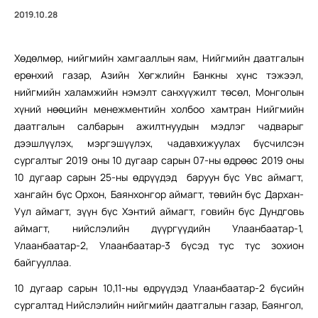
2019.10.28
Хөдөлмөр, нийгмийн хамгааллын яам, Нийгмийн даатгалын
ерөнхий газар, Азийн Хөгжлийн Банкны хүнс тэжээл,
нийгмийн халамжийн нэмэлт санхүүжилт төсөл, Монголын
хүний нөөцийн менежментийн холбоо хамтран Нийгмийн
даатгалын салбарын ажилтнуудын мэдлэг чадварыг
дээшлүүлэх, мэргэшүүлэх, чадавхижуулах бүсчилсэн
сургалтыг 2019 оны 10 дугаар сарын 07-ны өдрөөс 2019 оны
10 дугаар сарын 25-ны өдрүүдэд баруун бүс Увс аймагт,
хангайн бүс Орхон, Баянхонгор аймагт, төвийн бүс Дархан-
Уул аймагт, зүүн бүс Хэнтий аймагт, говийн бүс Дундговь
аймагт, нийслэлийн дүүргүүдийн Улаанбаатар-1,
Улаанбаатар-2, Улаанбаатар-3 бүсэд тус тус зохион
байгууллаа.
10 дугаар сарын 10,11-ны өдрүүдэд Улаанбаатар-2 бүсийн
сургалтад Нийслэлийн нийгмийн даатгалын газар, Баянгол,