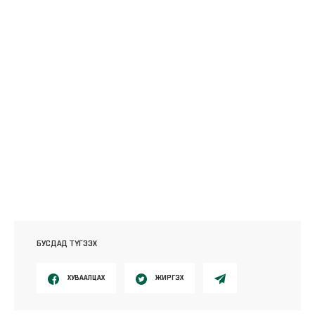
БУСДАД ТҮГЭЭХ
ХУВААЛЦАХ
ЖИРГЭХ