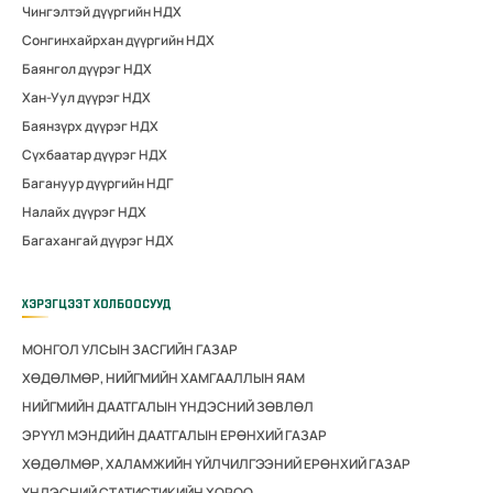
Чингэлтэй дүүргийн НДХ
Сонгинхайрхан дүүргийн НДХ
Баянгол дүүрэг НДХ
Хан-Уул дүүрэг НДХ
Баянзүрх дүүрэг НДХ
Сүхбаатар дүүрэг НДХ
Багануур дүүргийн НДГ
Налайх дүүрэг НДХ
Багахангай дүүрэг НДХ
ХЭРЭГЦЭЭТ ХОЛБООСУУД
МОНГОЛ УЛСЫН ЗАСГИЙН ГАЗАР
ХӨДӨЛМӨР, НИЙГМИЙН ХАМГААЛЛЫН ЯАМ
НИЙГМИЙН ДААТГАЛЫН ҮНДЭСНИЙ ЗӨВЛӨЛ
ЭРҮҮЛ МЭНДИЙН ДААТГАЛЫН ЕРӨНХИЙ ГАЗАР
ХӨДӨЛМӨР, ХАЛАМЖИЙН ҮЙЛЧИЛГЭЭНИЙ ЕРӨНХИЙ ГАЗАР
ҮНДЭСНИЙ СТАТИСТИКИЙН ХОРОО