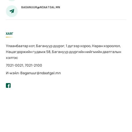
BAGANUUR@NDAATGAL.MN
ХАЯГ
Улаанбаатар хот, Багануур дүүрэг, 1 дүгээр хороо, Наран хороолол,
Нацагдоржийн гудамж 58, Багануур дүүргийн нийгмийн даатгалын
хэлтэс
7021-0021, 7021-2100
И-мэйл: Baganuur@ndaatgal.mn