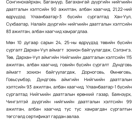
Сонгинохайрхан, Багануур, Багахангай дүүргийн нийгмийн
даатгалын хэлтсийн 90 ажилтан, албан хаагчид, 21,22-ний
өдрүүдэд Улаанбаатар-3 бүсийн сургалтад Хан-Уул,
Сүхбаатар, Налайх дүүргийн нийгмийн даатгалын хэлтсийн
83 ажилтан, албан хаагчид хамрагдлаа.
Мөн 10 дугаар сарын 24, 25-ны өдрүүдэд төвийн бүсийн
сургалт Дархан-Уул аймагт зохион байгуулагдаж, Сэлэнгэ,
Төв, Дархан-Уул аймгийн Нийгмийн даатгалын хэлтсийн 115
ажилтан, албан хаагчид, говийн бүсийн сургалт Дундговь
аймагт зохион байгуулагдаж, Дорноговь, Өмнөговь,
Говьсүмбэр, Дундговь аймгийн Нийгмийн даатгалын
хэлтсийн 93 ажилтан, албан хаагчид, Улаанбаатар-1 бүсийн
сургалтад Нийгмийн даатгалын ерөнхий газар, Баянзүрх,
Чингэлтэй дүүргийн нийгмийн даатгалын хэлтсийн 99
ажилтан, албан хаагчид тус тус хамрагдан сургалтын
төгсгөлд сертификат гардан авлаа.