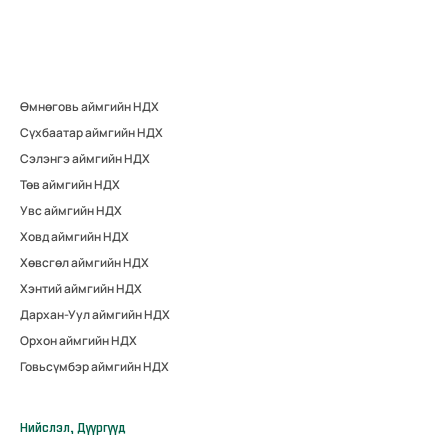
Өмнөговь аймгийн НДХ
Сүхбаатар аймгийн НДХ
Сэлэнгэ аймгийн НДХ
Төв аймгийн НДХ
Увс аймгийн НДХ
Ховд аймгийн НДХ
Хөвсгөл аймгийн НДХ
Хэнтий аймгийн НДХ
Дархан-Уул аймгийн НДХ
Орхон аймгийн НДХ
Говьсүмбэр аймгийн НДХ
Нийслэл, Дүүргүүд