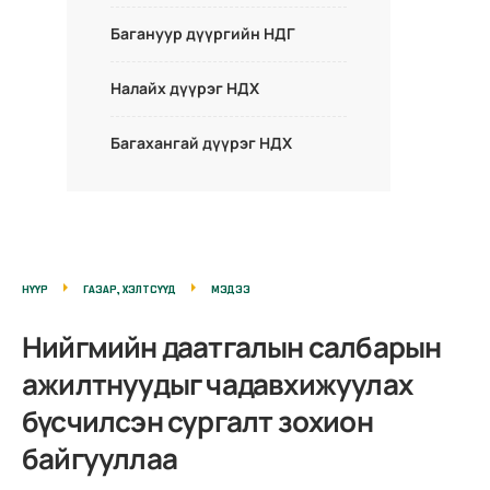
Багануур дүүргийн НДГ
Налайх дүүрэг НДХ
Багахангай дүүрэг НДХ
НҮҮР
ГАЗАР, ХЭЛТСҮҮД
МЭДЭЭ
Нийгмийн даатгалын салбарын
ажилтнуудыг чадавхижуулах
бүсчилсэн сургалт зохион
байгууллаа