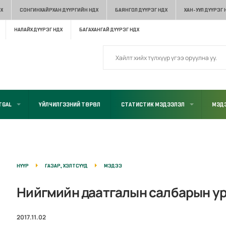
Х
СОНГИНХАЙРХАН ДҮҮРГИЙН НДХ
БАЯНГОЛ ДҮҮРЭГ НДХ
ХАН-УУЛ ДҮҮРЭГ 
НАЛАЙХ ДҮҮРЭГ НДХ
БАГАХАНГАЙ ДҮҮРЭГ НДХ
TGAL
ҮЙЛЧИЛГЭЭНИЙ ТӨРӨЛ
СТАТИСТИК МЭДЭЭЛЭЛ
МЭДЭ
НҮҮР
ГАЗАР, ХЭЛТСҮҮД
МЭДЭЭ
Нийгмийн даатгалын салбарын ур
2017.11.02