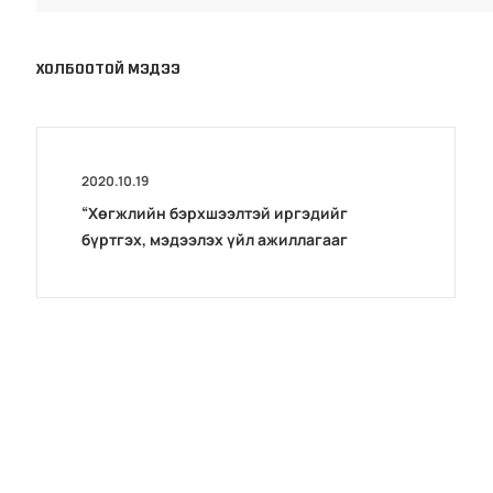
ХОЛБООТОЙ МЭДЭЭ
2020.10.19
“Хөгжлийн бэрхшээлтэй иргэдийг
бүртгэх, мэдээлэх үйл ажиллагааг
боловсронгуй болгох нь”сэдэвт
хэлэлцүүлэг зохион байгуулав