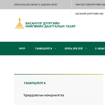
2026 ОНЫ 08 САРЫН 7
, БААСАН ГАРАГ
ЧИНГЭЛТЭЙ ДҮҮРГИЙН НД
БАГАНУУР ДҮҮРГИЙН НДГ
НҮҮР
ТАНИЛЦУУЛГА
ХУУЛЬ ЭРХ ЗҮЙ
E-NDAA
ТАНИЛЦУУЛГА
Удирдлагын мэндчилгээ