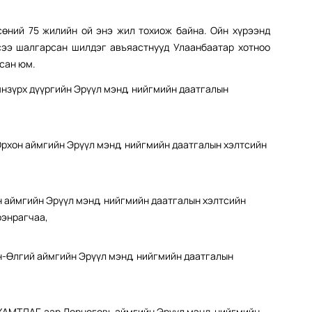
сөний 75 жилийн ой энэ жил тохиож байна. Ойн хүрээнд
сээ шалгарсан шилдэг авъяастнууд Улаанбаатар хотноо
сан юм.
үрх дүүргийн Эрүүл мэнд, нийгмийн даатгалын
,
н аймгийн Эрүүл мэнд, нийгмийн даатгалын хэлтсийн
ймгийн Эрүүл мэнд, нийгмийн даатгалын хэлтсийн
рэнрагчаа,
лгий аймгийн Эрүүл мэнд, нийгмийн даатгалын
МТЛАГ-аар Дорноговь аймгийн Эрүүл мэнд, нийгмийн