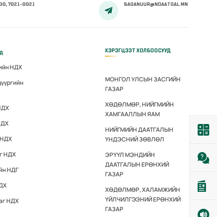
00, 7021-0021
BAGANUUR@NDAATGAL.MN
ХЭРЭГЦЭЭТ ХОЛБООСУУД
үд
гийн НДХ
МОНГОЛ УЛСЫН ЗАСГИЙН
дүүргийн
ГАЗАР
ХӨДӨЛМӨР, НИЙГМИЙН
НДХ
ХАМГААЛЛЫН ЯАМ
НДХ
НИЙГМИЙН ДААТГАЛЫН
 НДХ
ҮНДЭСНИЙ ЗӨВЛӨЛ
эг НДХ
ЭРҮҮЛ МЭНДИЙН
ДААТГАЛЫН ЕРӨНХИЙ
йн НДГ
ГАЗАР
НДХ
ХӨДӨЛМӨР, ХАЛАМЖИЙН
ҮЙЛЧИЛГЭЭНИЙ ЕРӨНХИЙ
эг НДХ
ГАЗАР