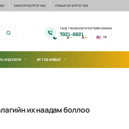
НДХ
БАЯНЗҮРХ ДҮҮРЭГ НДХ
СҮХБААТАР ДҮҮРЭГ НДХ
ТАНД ТУСЛАХ ХЭРЭГЛЭГЧИЙН ЛАВЛАХ
7021-0021
EN
Э, МЭДЭЭЛЭЛ
ИЛ ТОД БАЙДАЛ
лагийн их наадам боллоо