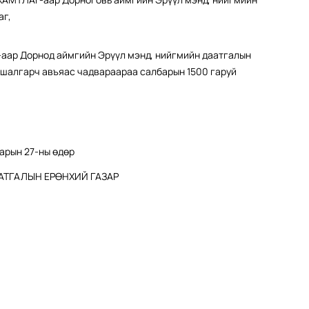
аг,
р Дорнод аймгийн Эрүүл мэнд, нийгмийн даатгалын
с шалгарч авъяас чадвараараа салбарын 1500 гаруй
сарын 27-ны өдөр
АТГАЛЫН ЕРӨНХИЙ ГАЗАР