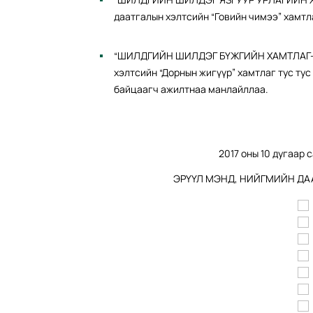
даатгалын хэлтсийн “Говийн чимээ” хамтл
“ШИЛДГИЙН ШИЛДЭГ БҮЖГИЙН ХАМТЛАГ-аа
хэлтсийн “Дорнын жигүүр” хамтлаг тус ту
байцаагч ажилтнаа манлайллаа.
2017 оны 10 дугаар 
ЭРҮҮЛ МЭНД, НИЙГМИЙН ДА