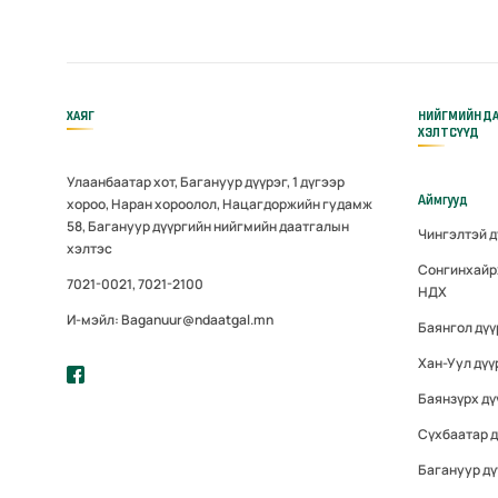
ХАЯГ
НИЙГМИЙН Д
ХЭЛТСҮҮД
Улаанбаатар хот, Багануур дүүрэг, 1 дүгээр
Аймгууд
хороо, Наран хороолол, Нацагдоржийн гудамж
58, Багануур дүүргийн нийгмийн даатгалын
Чингэлтэй 
хэлтэс
Сонгинхайр
7021-0021, 7021-2100
НДХ
И-мэйл: Baganuur@ndaatgal.mn
Баянгол дү
Хан-Уул дүү
Баянзүрх дү
Сүхбаатар 
Багануур дү