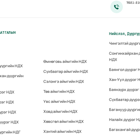
7021-21
ААТГАЛЫН
Нийслэл, Дүүргү
Чингэлтэй дүүр
Сонгинхайрхан 
НДХ
Өмнөговь аймгийн НДХ
дүүргийн НДХ
Баянгол дүүрэг 
Сүхбаатар аймгийн НДХ
хан дүүргийн
Хан-Уул дүүрэг 
Сэлэнгэ аймгийн НДХ
Баянзүрх дүүрэг
Төв аймгийн НДХ
үрэг НДХ
Сүхбаатар дүүр
Увс аймгийн НДХ
рэг НДХ
Багануур дүүрги
Ховд аймгийн НДХ
үрэг НДХ
Налайх дүүрэг 
Хөвсгөл аймгийн НДХ
дүүрэг НДХ
Багахангай дүүр
Хэнтий аймгийн НДХ
үргийн НДГ