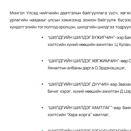
Монгол Улсад нийгмийн даатгалын байгууллага үүсч, хөгж
урлагийн наадмыг улсын хэмжээнд зохион байгуулж бүсээ
хүндэтгэлийн тоглолтод оролцон, шилдгийн шилдгээ тодруул
“ШИЛДГИЙН ШИЛДЭГ БҮЖИГЧИН”-ээр Баянз
хэлтсийн хүний нөөцийн ажилтан Ц.Хулан
“ШИЛДГИЙН ШИЛДЭГ ХӨГЖИМЧИН”-өөр Орхо
Хяналтын албаны дарга О.Эрдэнэцэцэг,
“ШИЛДГИЙН ШИЛДЭГ ДУУЧИН-аар Завхан а
Бичиг хэрэг, хүний нөөцийн ажилтан Д.Цэ
“ШИЛДГИЙН ШИЛДЭГ ХАМТЛАГ”-аар Баян-Ө
хэлтсийн “Хара жорга” хамтлаг,
“ШИЛДГИЙН ШИЛДЭГ ЯЗГУУР УРЛАГИЙН ХА