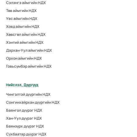
Сэлэнгэ аймгийн НДХ
Төв аймгийн НДХ
Увс аймгийн НДХ
Ховд аймгийн НДХ
Хөвсгөл аймгийн НДХ
Хэнтий аймгийн НДХ
Дархан-Уул аймгийн НДХ
Орхон аймгийн НДХ
Говьсүмбэр аймгийн НДХ
Нийслэл, Дүүргүүд
Чингэлтэй дүүргийн НДХ
Сонгинхайрхан дүүргийн НДХ
Баянгол дүүрэг НДХ
Хан-Уул дүүрэг НДХ
Баянзүрх дүүрэг НДХ
Сүхбаатар дүүрэг НДХ