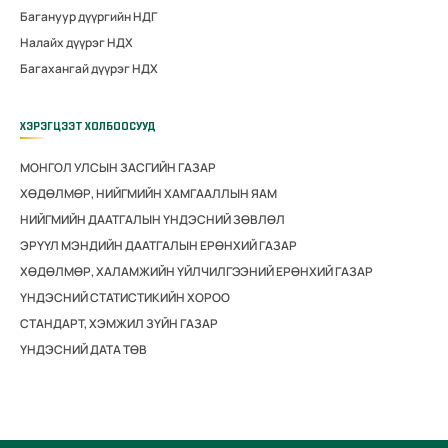
Багануур дүүргийн НДГ
Налайх дүүрэг НДХ
Багахангай дүүрэг НДХ
ХЭРЭГЦЭЭТ ХОЛБООСУУД
МОНГОЛ УЛСЫН ЗАСГИЙН ГАЗАР
ХӨДӨЛМӨР, НИЙГМИЙН ХАМГААЛЛЫН ЯАМ
НИЙГМИЙН ДААТГАЛЫН ҮНДЭСНИЙ ЗӨВЛӨЛ
ЭРҮҮЛ МЭНДИЙН ДААТГАЛЫН ЕРӨНХИЙ ГАЗАР
ХӨДӨЛМӨР, ХАЛАМЖИЙН ҮЙЛЧИЛГЭЭНИЙ ЕРӨНХИЙ ГАЗАР
ҮНДЭСНИЙ СТАТИСТИКИЙН ХОРОО
СТАНДАРТ, ХЭМЖИЛ ЗҮЙН ГАЗАР
ҮНДЭСНИЙ ДАТА ТӨВ