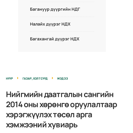
Багануур дүүргийн НДГ
Налайх дүүрэг НДХ
Багахангай дүүрэг НДХ
НҮҮР
ГАЗАР, ХЭЛТСҮҮД
МЭДЭЭ
Нийгмийн даатгалын сангийн
2014 оны хөрөнгө оруулалтаар
хэрэгжүүлэх төсөл арга
хэмжээний хувиарь