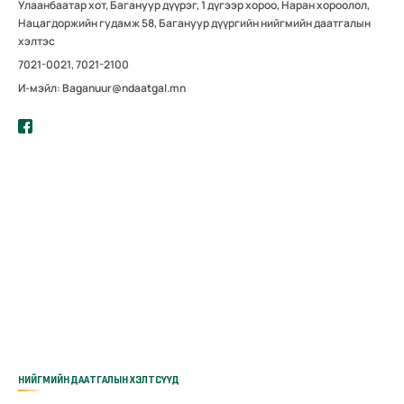
Улаанбаатар хот, Багануур дүүрэг, 1 дүгээр хороо, Наран хороолол,
Нацагдоржийн гудамж 58, Багануур дүүргийн нийгмийн даатгалын
хэлтэс
7021-0021, 7021-2100
И-мэйл: Baganuur@ndaatgal.mn
НИЙГМИЙН ДААТГАЛЫН ХЭЛТСҮҮД