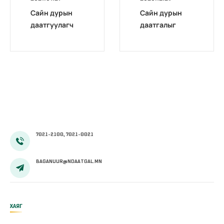
Сайн дурын
Сайн дурын
даатгуулагч
даатгалыг
эхийн
бүрэн
жирэмсний
цахимжууллаа.
болон
амаржсаны
тэтгэмжийг
100 хувиар
олгож эхэллээ
7021-2100, 7021-0021
BAGANUUR@NDAATGAL.MN
ХАЯГ