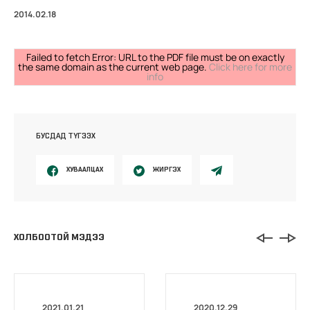
2014.02.18
Failed to fetch Error: URL to the PDF file must be on exactly
the same domain as the current web page.
Click here for more
info
БУСДАД ТҮГЭЭХ
ХУВААЛЦАХ
ЖИРГЭХ
ХОЛБООТОЙ МЭДЭЭ
2021.01.21
2020.12.29