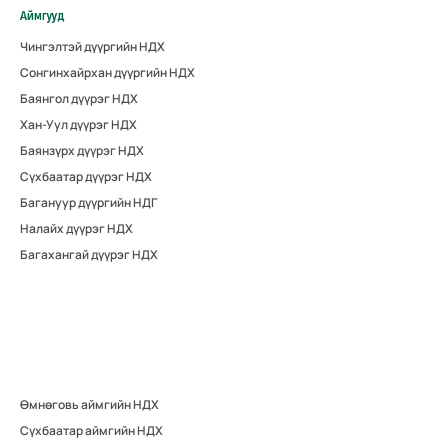
Аймгууд
Чингэлтэй дүүргийн НДХ
Сонгинхайрхан дүүргийн НДХ
Баянгол дүүрэг НДХ
Хан-Уул дүүрэг НДХ
Баянзүрх дүүрэг НДХ
Сүхбаатар дүүрэг НДХ
Багануур дүүргийн НДГ
Налайх дүүрэг НДХ
Багахангай дүүрэг НДХ
Өмнөговь аймгийн НДХ
Сүхбаатар аймгийн НДХ