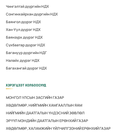
Чингэлтэй дүүргийн НДХ
Сонгинхайрхан дүүргийн НДХ
Баянгол дүүрэг НДХ
Хан-Уул дүүрэг НДХ
Баянзүрх дүүрэг НДХ
Сүхбаатар дүүрэг НДХ
Багануур дүүргийн НДГ
Налайх дүүрэг НДХ
Багахангай дүүрэг НДХ
ХЭРЭГЦЭЭТ ХОЛБООСУУД
МОНГОЛ УЛСЫН ЗАСГИЙН ГАЗАР
ХӨДӨЛМӨР, НИЙГМИЙН ХАМГААЛЛЫН ЯАМ
НИЙГМИЙН ДААТГАЛЫН ҮНДЭСНИЙ ЗӨВЛӨЛ
ЭРҮҮЛ МЭНДИЙН ДААТГАЛЫН ЕРӨНХИЙ ГАЗАР
ХӨДӨЛМӨР, ХАЛАМЖИЙН ҮЙЛЧИЛГЭЭНИЙ ЕРӨНХИЙ ГАЗАР