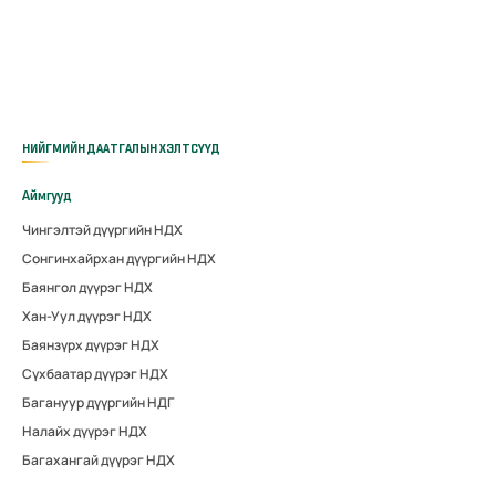
НИЙГМИЙН ДААТГАЛЫН ХЭЛТСҮҮД
Аймгууд
Чингэлтэй дүүргийн НДХ
Сонгинхайрхан дүүргийн НДХ
Баянгол дүүрэг НДХ
Хан-Уул дүүрэг НДХ
Баянзүрх дүүрэг НДХ
Сүхбаатар дүүрэг НДХ
Багануур дүүргийн НДГ
Налайх дүүрэг НДХ
Багахангай дүүрэг НДХ