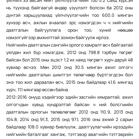
үйлчилгээ авсан нийт үйлчлүүлэгчийн тоо 5.2 саяд хүрсэн
нь түүхэнд байгаагүй өндөр үзүүлэлт болсон ба 2012 оны
дүнтэй харьцуулахад үйлчлүүлэгчийн тоо 600.0 мянган
хүнээр өсч, ажлын ачаалал эрс нэмэгдсэн ч ч нийгмийн
даатгалын байгууллага орон тоо, хүний нөөцөө
нэмэлгүйгээр амжилттай зохион байгуулж ирлээ.
Нийгмийн даатгалын сангийн орлого хамралт өсч байгаатай
уялдан жил бүр нэмэгдэж, 2012 онд 798.8 тэрбум төгрөг
байсан бол 2015 оны эцэст 1.2 их наяд төгрөгт хүрч даруй 48
хувиар өсчээ. Мөн 2012 онд 30.5 мянган ажил олгогч
нийгмийн даатгалын шимтгэл төлөгчөөр бүртгэгдсэн бол
энэ тоо жил дараалан өсч, 2015 оны байдлаар 41.6 мянгад
хүрч, 11.1 мянгаар өссөн байна.
2012-2016 онууд хэдийгээр эдийн засгийн хямралтай, ажил
олгогчдын хувьд хүндрэлтэй байсан ч ний болсгмийн
даатгалын орлогын төлөвлөгөөг 2012 онд 110.9, 2013 онд
104.8, 2014 онд 91.3, 2015 онд 97.1, 2016 оны эхний 2 сарын
байдлаар 108.0 хувиар биелүүлж, даатгуулагчийн ирээдүйн
нийгмийн баталгааг хангаж, тэтгэвэр авагчийн тэтгэврийн