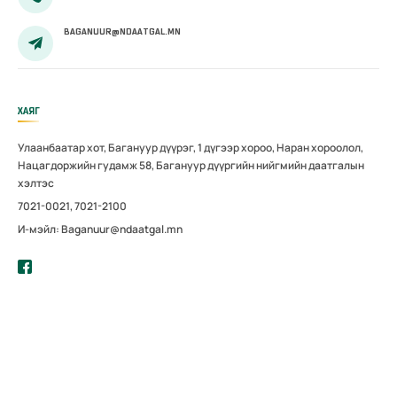
BAGANUUR@NDAATGAL.MN
ХАЯГ
Улаанбаатар хот, Багануур дүүрэг, 1 дүгээр хороо, Наран хороолол,
Нацагдоржийн гудамж 58, Багануур дүүргийн нийгмийн даатгалын
хэлтэс
7021-0021, 7021-2100
И-мэйл: Baganuur@ndaatgal.mn