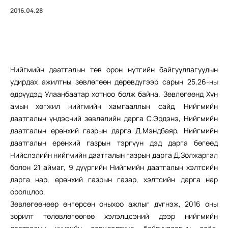
2016.04.28
Нийгмийн даатгалын төв орон нутгийн байгууллагуудын
удирдах ажилтны зөвлөгөөн дөрөвдүгээр сарын 25,26-ны
өдрүүдэд Улаанбаатар хотноо болж байна. Зөвлөгөөнд Хүн
амын хөгжил нийгмийн хамгааллын сайд, Нийгмийн
даатгалын үндэсний зөвлөлийн дарга С.Эрдэнэ, Нийгмийн
даатгалын ерөнхий газрын дарга Д.Мэндбаяр, Нийгмийн
даатгалын ерөнхий газрын тэргүүн дэд дарга бөгөөд
Нийслэлийн нийгмийн даатгалын газрын дарга Д.Золжаргал
болон 21 аймаг, 9 дүүргийн Нийгмийн даатгалын хэлтсийн
дарга нар, ерөнхий газрын газар, хэлтсийн дарга нар
оролцлоо.
Зөвлөгөөнөөр өнгөрсөн оныхоо ажлыг дүгнэж, 2016 оны
зорилт төлөвлөгөөгөө хэлэлцсэний дээр нийгмийн