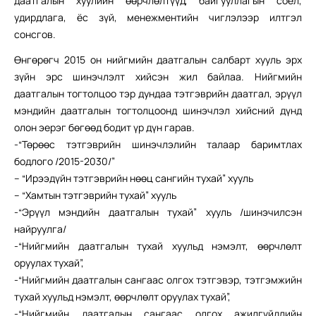
даатгалын хуулийн өөрчлөлтүүд, байгууллагын соёл,
удирдлага, ёс зүй, менежментийн чиглэлээр илтгэл
сонсгов.
Өнгөрөгч 2015 он нийгмийн даатгалын салбарт хууль эрх
зүйн эрс шинэчлэлт хийсэн жил байлаа. Нийгмийн
даатгалын тогтолцоо тэр дундаа тэтгэврийн даатгал, эрүүл
мэндийн даатгалын тогтолцоонд шинэчлэл хийсний дүнд
олон эерэг бөгөөд бодит үр дүн гарав.
-“Төрөөс тэтгэврийн шинэчлэлийн талаар баримтлах
бодлого /2015-2030/”
– “Ирээдүйн тэтгэврийн нөөц сангийн тухай” хууль
– “Хамтын тэтгэврийн тухай” хууль
-“Эрүүл мэндийн даатгалын тухай” хууль /шинэчилсэн
найруулга/
-“Нийгмийн даатгалын тухай хуульд нэмэлт, өөрчлөлт
оруулах тухай”,
-“Нийгмийн даатгалын сангаас олгох тэтгэвэр, тэтгэмжийн
тухай хуульд нэмэлт, өөрчлөлт оруулах тухай”,
-“Нийгмийн даатгалын сангаас олгох ажилгүйдлийн