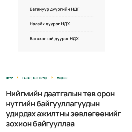
Багануур дүүргийн НДГ
Налайх дүүрэг НДХ
Багахангай дүүрэг НДХ
НҮҮР
ГАЗАР, ХЭЛТСҮҮД
МЭДЭЭ
Нийгмийн даатгалын төв орон
нутгийн байгууллагуудын
удирдах ажилтны зөвлөгөөнийг
зохион байгууллаа