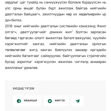
зардлыг цаг тухайд нь санхүүжүүлэх боломж бүрдүүлсэн нь
улс орны өнцөг булан бүрт ажиллаж байгаа нийгмийн
даатгалын байцаагч, ажилтнуудын нөр их хөдөлмөрийн үр
дүн билээ.
2016 оныг нийгмийн даатгалын системийн хэмжээнд “Ажил
олгогч, даатгуулагчийг дэмжих жил” болгон зарласан
бөгөөд гаргасан ололт амжилтаа баталгаажуулах, хуулийн
хэрэгжилтийг хангах, нийгмийн даатгалын орлогын
төлөвлөгөөг жигд ханган биелүүлэх замаар иргэдийн
нийгмийн баталгааг сайжруулах, байгууллагын стратегийн
бусад зорилтыг хэрэгжүүлэн ажиллах чиглэлд анхааран
ажиллахыг уриалав.
БУСДАД ТҮГЭЭХ
ХУВААЛЦАХ
ЖИРГЭХ