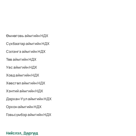
Өмнөговь аймгийн НДХ
Сүхбаатар аймгийн НДХ
Сэлэнгэ аймгийн НДХ
Төв аймгийн НДХ
Увс аймгийн НДХ
Ховд аймгийн НДХ
Хөвсгөл аймгийн НДХ
Хэнтий аймгийн НДХ
Дархан-Уул аймгийн НДХ
Орхон аймгийн НДХ
Говьсүмбэр аймгийн НДХ
Нийслэл, Дүүргүүд