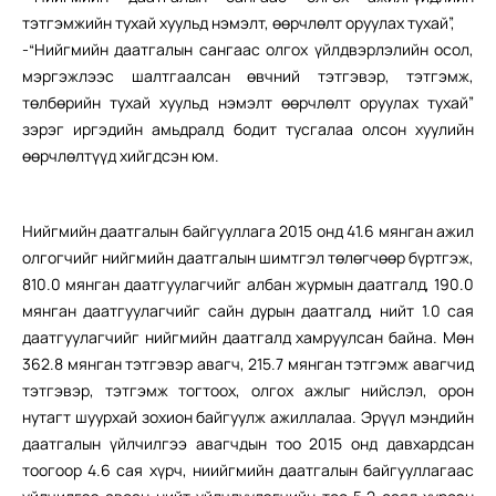
тэтгэмжийн тухай хуульд нэмэлт, өөрчлөлт оруулах тухай”,
-“Нийгмийн даатгалын сангаас олгох үйлдвэрлэлийн осол,
мэргэжлээс шалтгаалсан өвчний тэтгэвэр, тэтгэмж,
төлбөрийн тухай хуульд нэмэлт өөрчлөлт оруулах тухай”
зэрэг иргэдийн амьдралд бодит тусгалаа олсон хуулийн
өөрчлөлтүүд хийгдсэн юм.
Нийгмийн даатгалын байгууллага 2015 онд 41.6 мянган ажил
олгогчийг нийгмийн даатгалын шимтгэл төлөгчөөр бүртгэж,
810.0 мянган даатгуулагчийг албан журмын даатгалд, 190.0
мянган даатгуулагчийг сайн дурын даатгалд, нийт 1.0 сая
даатгуулагчийг нийгмийн даатгалд хамруулсан байна. Мөн
362.8 мянган тэтгэвэр авагч, 215.7 мянган тэтгэмж авагчид
тэтгэвэр, тэтгэмж тогтоох, олгох ажлыг нийслэл, орон
нутагт шуурхай зохион байгуулж ажиллалаа. Эрүүл мэндийн
даатгалын үйлчилгээ авагчдын тоо 2015 онд давхардсан
тоогоор 4.6 сая хүрч, ниийгмийн даатгалын байгууллагаас