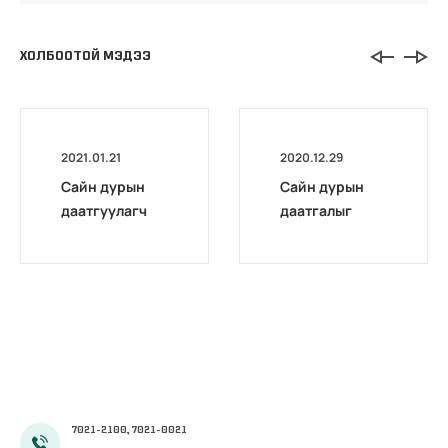
ХОЛБООТОЙ МЭДЭЭ
2021.01.21
2020.12.29
Сайн дурын
Сайн дурын
даатгуулагч
даатгалыг
эхийн
бүрэн
жирэмсний
цахимжууллаа.
болон
амаржсаны
тэтгэмжийг
100 хувиар
олгож эхэллээ
7021-2100, 7021-0021