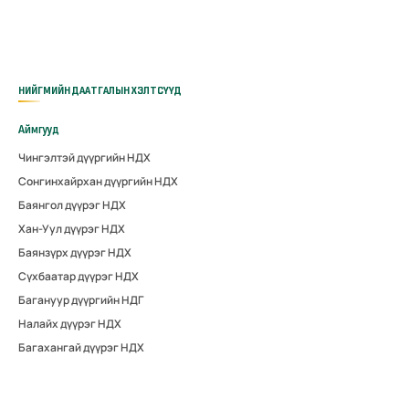
НИЙГМИЙН ДААТГАЛЫН ХЭЛТСҮҮД
Аймгууд
Чингэлтэй дүүргийн НДХ
Сонгинхайрхан дүүргийн НДХ
Баянгол дүүрэг НДХ
Хан-Уул дүүрэг НДХ
Баянзүрх дүүрэг НДХ
Сүхбаатар дүүрэг НДХ
Багануур дүүргийн НДГ
Налайх дүүрэг НДХ
Багахангай дүүрэг НДХ