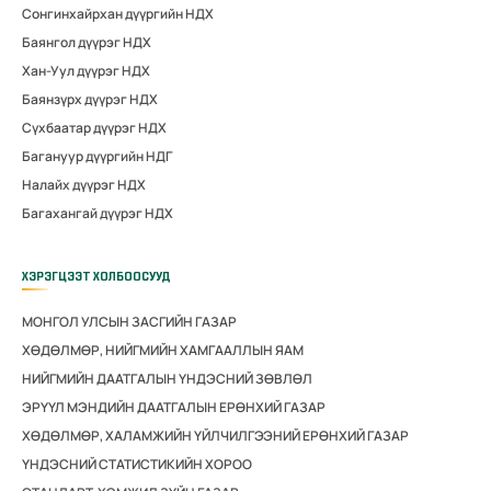
Сонгинхайрхан дүүргийн НДХ
Баянгол дүүрэг НДХ
Хан-Уул дүүрэг НДХ
Баянзүрх дүүрэг НДХ
Сүхбаатар дүүрэг НДХ
Багануур дүүргийн НДГ
Налайх дүүрэг НДХ
Багахангай дүүрэг НДХ
ХЭРЭГЦЭЭТ ХОЛБООСУУД
МОНГОЛ УЛСЫН ЗАСГИЙН ГАЗАР
ХӨДӨЛМӨР, НИЙГМИЙН ХАМГААЛЛЫН ЯАМ
НИЙГМИЙН ДААТГАЛЫН ҮНДЭСНИЙ ЗӨВЛӨЛ
ЭРҮҮЛ МЭНДИЙН ДААТГАЛЫН ЕРӨНХИЙ ГАЗАР
ХӨДӨЛМӨР, ХАЛАМЖИЙН ҮЙЛЧИЛГЭЭНИЙ ЕРӨНХИЙ ГАЗАР
ҮНДЭСНИЙ СТАТИСТИКИЙН ХОРОО