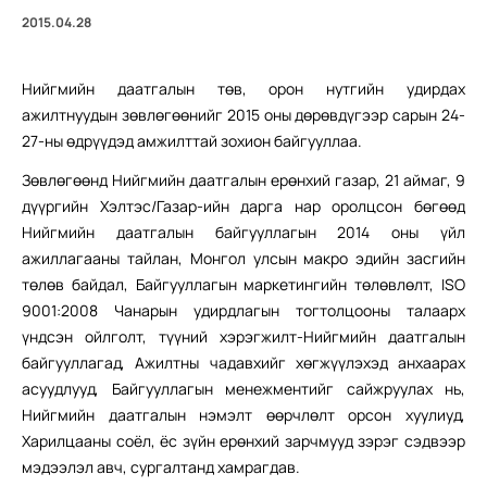
2015.04.28
Нийгмийн даатгалын төв, орон нутгийн удирдах
ажилтнуудын зөвлөгөөнийг 2015 оны дөрөвдүгээр сарын 24-
27-ны өдрүүдэд амжилттай зохион байгууллаа.
Зөвлөгөөнд Нийгмийн даатгалын ерөнхий газар, 21 аймаг, 9
дүүргийн Хэлтэс/Газар-ийн дарга нар оролцсон бөгөөд
Нийгмийн даатгалын байгууллагын 2014 оны үйл
ажиллагааны тайлан, Монгол улсын макро эдийн засгийн
төлөв байдал, Байгууллагын маркетингийн төлөвлөлт, ISO
9001:2008 Чанарын удирдлагын тогтолцооны талаарх
үндсэн ойлголт, түүний хэрэгжилт-Нийгмийн даатгалын
байгууллагад, Ажилтны чадавхийг хөгжүүлэхэд анхаарах
асуудлууд, Байгууллагын менежментийг сайжруулах нь,
Нийгмийн даатгалын нэмэлт өөрчлөлт орсон хуулиуд,
Харилцааны соёл, ёс зүйн ерөнхий зарчмууд зэрэг сэдвээр
мэдээлэл авч, сургалтанд хамрагдав.