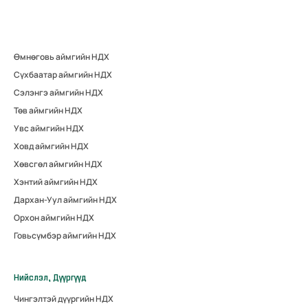
Өмнөговь аймгийн НДХ
Сүхбаатар аймгийн НДХ
Сэлэнгэ аймгийн НДХ
Төв аймгийн НДХ
Увс аймгийн НДХ
Ховд аймгийн НДХ
Хөвсгөл аймгийн НДХ
Хэнтий аймгийн НДХ
Дархан-Уул аймгийн НДХ
Орхон аймгийн НДХ
Говьсүмбэр аймгийн НДХ
Нийслэл, Дүүргүүд
Чингэлтэй дүүргийн НДХ