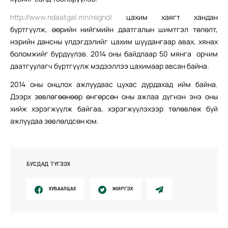
http://www.ndaatgal.mn/regnd/
цахим хаягт хандан
бүртгүүлж, өөрийн нийгмийн даатгалын шимтгэл төлөлт,
нэрийн дансны үлдэгдэлийг цахим шуудангаар авах, хянах
боломжийг бүрдүүлэв. 2014 оны байдлаар 50 мянга орчим
даатгуулагч бүртгүүлж мэдээллээ цахимаар авсан байна.
2014 оны онцлох ажлуудаас цухас дурдахад ийм байна.
Дээрх зөвлөгөөнөөр өнгөрсөн оны ажлаа дүгнэн энэ оны
хийж хэрэгжүүлж байгаа, хэрэгжүүлэхээр төлөвлөж буй
ажлуудаа зөвлөлдсөн юм.
БУСДАД ТҮГЭЭХ
ХУВААЛЦАХ
ЖИРГЭХ