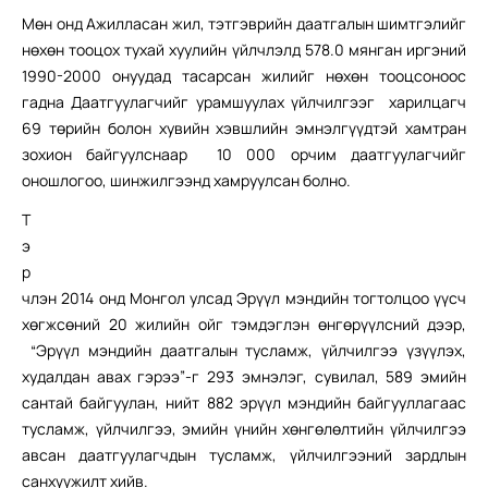
Мөн онд Ажилласан жил, тэтгэврийн даатгалын шимтгэлийг
нөхөн тооцох тухай хуулийн үйлчлэлд 578.0 мянган иргэний
1990-2000 онуудад тасарсан жилийг нөхөн тооцсоноос
гадна Даатгуулагчийг урамшуулах үйлчилгээг харилцагч
69 төрийн болон хувийн хэвшлийн эмнэлгүүдтэй хамтран
зохион байгуулснаар 10 000 орчим даатгуулагчийг
оношлогоо, шинжилгээнд хамруулсан болно.
Т
э
р
члэн 2014 онд Монгол улсад Эрүүл мэндийн тогтолцоо үүсч
хөгжсөний 20 жилийн ойг тэмдэглэн өнгөрүүлсний дээр,
“Эрүүл мэндийн даатгалын тусламж, үйлчилгээ үзүүлэх,
худалдан авах гэрээ”-г 293 эмнэлэг, сувилал, 589 эмийн
сантай байгуулан, нийт 882 эрүүл мэндийн байгууллагаас
тусламж, үйлчилгээ, эмийн үнийн хөнгөлөлтийн үйлчилгээ
авсан даатгуулагчдын тусламж, үйлчилгээний зардлын
санхүүжилт хийв.