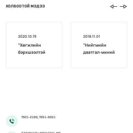
ХОЛБООТОЙ МЭДЭЭ
2020.10.19
2018.11.01
“Хөгжлийн
“Нийгмийн
бэрхшээлтэй
даатгал-миний
иргэдийг
мэргэжил”
бүртгэх,
уралдаан
мэдээлэх үйл
өрсөлдөөнтэй
ажиллагааг
болж
боловсронгуй
өнгөрлөө
болгох
нь”сэдэвт
хэлэлцүүлэг
зохион
7021-2100, 7021-0021
байгуулав