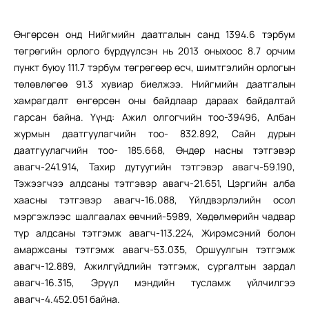
Өнгөрсөн онд Нийгмийн даатгалын санд 1394.6 тэрбум
төгрөгийн орлого бүрдүүлсэн нь 2013 оныхоос 8.7 орчим
пункт буюу 111.7 тэрбум төгрөгөөр өсч, шимтгэлийн орлогын
төлөвлөгөө 91.3 хувиар биелжээ. Нийгмийн даатгалын
хамрагдалт өнгөрсөн оны байдлаар дараах байдалтай
гарсан байна. Үүнд: Ажил олгогчийн тоо-39496, Албан
журмын даатгуулагчийн тоо- 832.892, Сайн дурын
даатгуулагчийн тоо- 185.668, Өндөр насны тэтгэвэр
авагч-241.914, Тахир дутуугийн тэтгэвэр авагч-59.190,
Тэжээгчээ алдсаны тэтгэвэр авагч-21.651, Цэргийн алба
хаасны тэтгэвэр авагч-16.088, Үйлдвэрлэлийн осол
мэргэжлээс шалгаалах өвчний-5989, Хөдөлмөрийн чадвар
түр алдсаны тэтгэмж авагч-113.224, Жирэмсэний болон
амаржсаны тэтгэмж авагч-53.035, Оршуулгын тэтгэмж
авагч-12.889, Ажилгүйдлийн тэтгэмж, сургалтын зардал
авагч-16.315, Эрүүл мэндийн тусламж үйлчилгээ
авагч-4.452.051 байна.