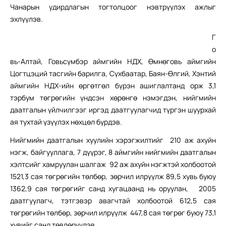
Чанарын удирдлагын тогтолцоог нэвтрүүлэх ажлыг
эхлүүлэв.
Г
о
вь-Алтай, Говьсүмбэр аймгийн НДХ, Өмнөговь аймгийн
Цогтцэций тасгийн барилга, Сүхбаатар, Баян-Өлгий, Хэнтий
аймгийн НДХ-ийн өргөтгөл бүрэн ашиглалтанд орж 3,1
тэрбум төгрөгийн үндсэн хөрөнгө нэмэгдэн, нийгмийн
даатгалын үйлчилгээг иргэд даатгуулагчид түргэн шуурхай
ая тухтай үзүүлэх нөхцөл бүрдэв.
Нийгмийн даатгалын хуулийн хэрэгжилтийг 210 аж ахуйн
нэгж, байгууллага, 7 дүүрэг, 8 аймгийн нийгмийн даатгалын
хэлтсийг хамруулан шалгаж 92 аж ахуйн нэгжтэй холбоотой
1521,3 сая төгрөгийн төлбөр, зөрчил илрүүлж 89,5 хувь буюу
1362,9 сая төгрөгийг санд хугацаанд нь оруулан, 2005
даатгуулагч, тэтгэвэр авагчтай холбоотой 612,5 сая
төгрөгийн төлбөр, зөрчил илрүүлж 447,8 сая төгрөг буюу 73,1
хувийг санд төвлөрүүлэв.