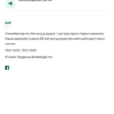
BAGANUUR@NDAATGAL.MN
ХАЯГ
Улаанбаатар хот, Багануур дүүрэг, 1 дүгээр хороо, Наран хороолол,
Нацагдоржийн гудамж 58, Багануур дүүргийн нийгмийн даатгалын
хэлтэс
7021-0021, 7021-2100
И-мэйл: Baganuur@ndaatgal.mn