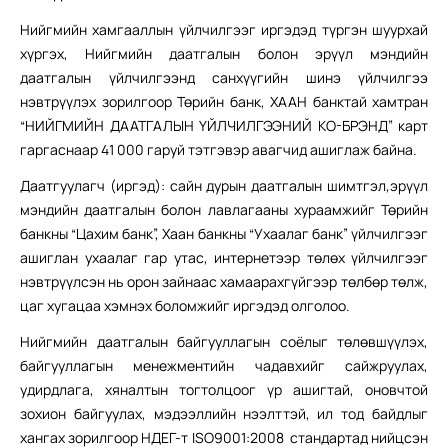
Нийгмийн хамгааллын үйлчилгээг иргэдэд түргэн шуурхай
хүргэх, Нийгмийн даатгалын болон эрүүл мэндийн
даатгалын үйлчилгээнд санхүүгийн шинэ үйлчилгээ
нэвтрүүлэх зорилгоор Төрийн банк, ХААН банктай хамтран
“НИЙГМИЙН ДААТГАЛЫН ҮЙЛЧИЛГЭЭНИЙ КО-БРЭНД” карт
гаргаснаар 41 000 гаруй тэтгэвэр авагчид ашиглаж байна.
Даатгуулагч (иргэд): сайн дурын даатгалын шимтгэл,эрүүл
мэндийн даатгалын болон лавлагааны хураамжийг Төрийн
банкны “Цахим банк”, Хаан банкны “Ухаалаг банк” үйлчилгээг
ашиглан ухаалаг гар утас, интернетээр төлөх үйлчилгээг
нэвтрүүлсэн нь орон зайнаас хамаарахгүйгээр төлбөр төлж,
цаг хугацаа хэмнэх боломжийг иргэдэд олголоо.
Нийгмийн даатгалын байгууллагын соёлыг төлөвшүүлэх,
байгууллагын менежментийн чадавхийг сайжруулах,
удирдлага, хяналтын тогтолцоог үр ашигтай, оновчтой
зохион байгуулах, мэдээллийн нээлттэй, ил тод байдлыг
хангах зорилгоор НДЕГ-т ISO9001:2008 стандартад нийцсэн