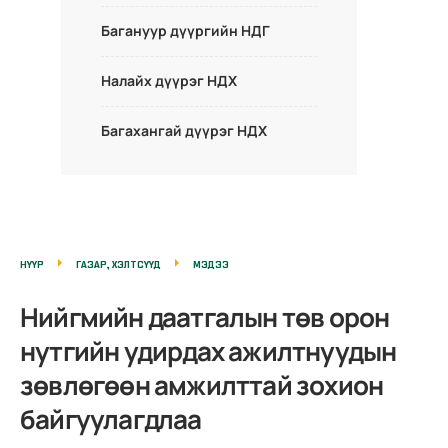
Багануур дүүргийн НДГ
Налайх дүүрэг НДХ
Багахангай дүүрэг НДХ
НҮҮР
ГАЗАР, ХЭЛТСҮҮД
МЭДЭЭ
Нийгмийн даатгалын төв орон
нутгийн удирдах ажилтнуудын
зөвлөгөөн амжилттай зохион
байгуулагдлаа