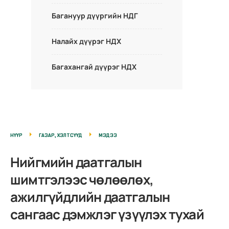
Багануур дүүргийн НДГ
Налайх дүүрэг НДХ
Багахангай дүүрэг НДХ
НҮҮР
ГАЗАР, ХЭЛТСҮҮД
МЭДЭЭ
Нийгмийн даатгалын
шимтгэлээс чөлөөлөх,
ажилгүйдлийн даатгалын
сангаас дэмжлэг үзүүлэх тухай