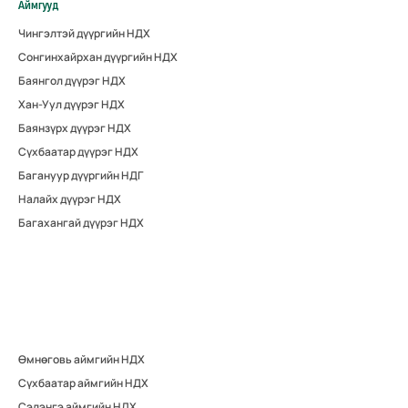
Аймгууд
Чингэлтэй дүүргийн НДХ
Сонгинхайрхан дүүргийн НДХ
Баянгол дүүрэг НДХ
Хан-Уул дүүрэг НДХ
Баянзүрх дүүрэг НДХ
Сүхбаатар дүүрэг НДХ
Багануур дүүргийн НДГ
Налайх дүүрэг НДХ
Багахангай дүүрэг НДХ
Өмнөговь аймгийн НДХ
Сүхбаатар аймгийн НДХ
Сэлэнгэ аймгийн НДХ