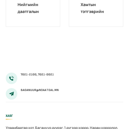
Нийгмийн
Хамтын
даатгалын
тэтгэврийн
тухай хуулинд
тухай хууль
орсон
батлагдлаа
өөрчлөлт
7021-2100, 7021-0021
BAGANUUR@NDAATGAL.MN
ХАЯГ
Улаанбаатар хот, Багануур дүүрэг, 1 дүгээр хороо, Наран хороолол,