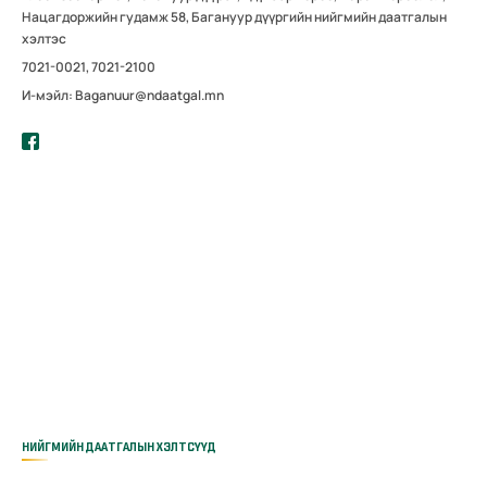
Нацагдоржийн гудамж 58, Багануур дүүргийн нийгмийн даатгалын
хэлтэс
7021-0021, 7021-2100
И-мэйл: Baganuur@ndaatgal.mn
НИЙГМИЙН ДААТГАЛЫН ХЭЛТСҮҮД