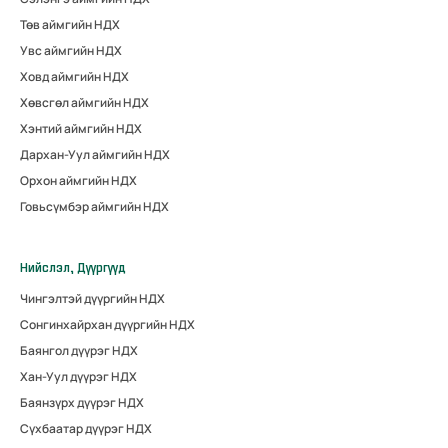
Төв аймгийн НДХ
Увс аймгийн НДХ
Ховд аймгийн НДХ
Хөвсгөл аймгийн НДХ
Хэнтий аймгийн НДХ
Дархан-Уул аймгийн НДХ
Орхон аймгийн НДХ
Говьсүмбэр аймгийн НДХ
Нийслэл, Дүүргүүд
Чингэлтэй дүүргийн НДХ
Сонгинхайрхан дүүргийн НДХ
Баянгол дүүрэг НДХ
Хан-Уул дүүрэг НДХ
Баянзүрх дүүрэг НДХ
Сүхбаатар дүүрэг НДХ