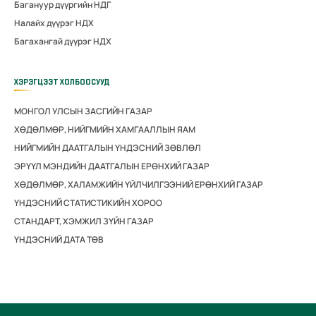
Багануур дүүргийн НДГ
Налайх дүүрэг НДХ
Багахангай дүүрэг НДХ
ХЭРЭГЦЭЭТ ХОЛБООСУУД
МОНГОЛ УЛСЫН ЗАСГИЙН ГАЗАР
ХӨДӨЛМӨР, НИЙГМИЙН ХАМГААЛЛЫН ЯАМ
НИЙГМИЙН ДААТГАЛЫН ҮНДЭСНИЙ ЗӨВЛӨЛ
ЭРҮҮЛ МЭНДИЙН ДААТГАЛЫН ЕРӨНХИЙ ГАЗАР
ХӨДӨЛМӨР, ХАЛАМЖИЙН ҮЙЛЧИЛГЭЭНИЙ ЕРӨНХИЙ ГАЗАР
ҮНДЭСНИЙ СТАТИСТИКИЙН ХОРОО
СТАНДАРТ, ХЭМЖИЛ ЗҮЙН ГАЗАР
ҮНДЭСНИЙ ДАТА ТӨВ