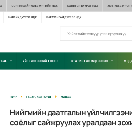
Х
СОНГИНХАЙРХАН ДҮҮРГИЙН НДХ
БАЯНГОЛ ДҮҮРЭГ НДХ
ХАН-УУЛ ДҮҮРЭГ 
НАЛАЙХ ДҮҮРЭГ НДХ
БАГАХАНГАЙ ДҮҮРЭГ НДХ
TGAL
ҮЙЛЧИЛГЭЭНИЙ ТӨРӨЛ
СТАТИСТИК МЭДЭЭЛЭЛ
МЭДЭ
НҮҮР
ГАЗАР, ХЭЛТСҮҮД
МЭДЭЭ
Нийгмийн даатгалын үйлчилгээни
соёлыг сайжруулах уралдаан зох