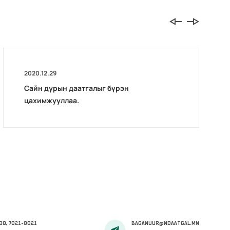
2020.12.29
Сайн дурын даатгалыг бүрэн
цахимжууллаа.
00, 7021-0021
BAGANUUR@NDAATGAL.MN