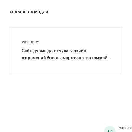
ХОЛБООТОЙ МЭДЭЭ
2021.01.21
Сайн дурын даатгуулагч эхийн
жирэмсний болон амаржсаны тэтгэмжийг
100 хувиар олгож эхэллээ
7021-21