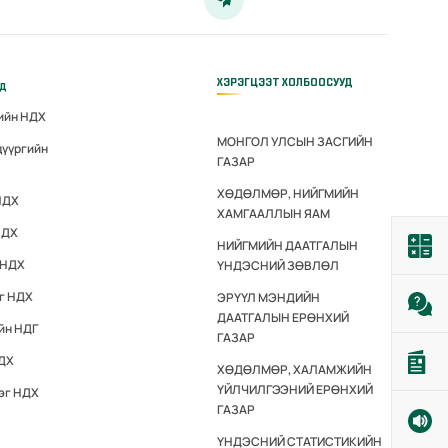
ХЭРЭГЦЭЭТ ХОЛБООСУУД
үд
гийн НДХ
МОНГОЛ УЛСЫН ЗАСГИЙН
дүүргийн
ГАЗАР
ХӨДӨЛМӨР, НИЙГМИЙН
НДХ
ХАМГААЛЛЫН ЯАМ
НДХ
НИЙГМИЙН ДААТГАЛЫН
 НДХ
ҮНДЭСНИЙ ЗӨВЛӨЛ
эг НДХ
ЭРҮҮЛ МЭНДИЙН
ДААТГАЛЫН ЕРӨНХИЙ
йн НДГ
ГАЗАР
НДХ
ХӨДӨЛМӨР, ХАЛАМЖИЙН
ҮЙЛЧИЛГЭЭНИЙ ЕРӨНХИЙ
эг НДХ
ГАЗАР
ҮНДЭСНИЙ СТАТИСТИКИЙН