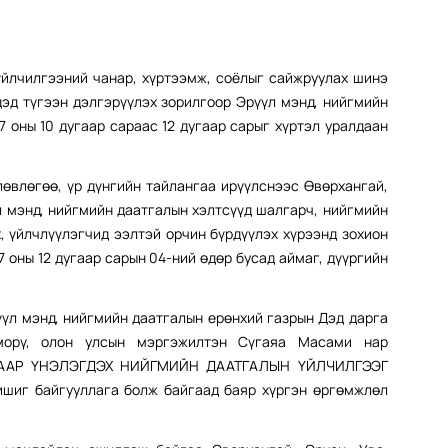
үйлчилгээний чанар, хүртээмж, соёлыг сайжруулах шинэ
дэд түгээн дэлгэрүүлэх зорилгоор Эрүүл мэнд, нийгмийн
7 оны 10 дугаар сараас 12 дугаар сарыг хүртэл уралдаан
лөвлөгөө, үр дүнгийн тайлангаа ирүүлснээс Өвөрхангай,
л мэнд, нийгмийн даатгалын хэлтсүүд шалгарч, нийгмийн
, үйлчлүүлэгчид ээлтэй орчин бүрдүүлэх хүрээнд зохион
7 оны 12 дугаар сарын 04-ний өдөр бусад аймаг, дүүргийн
үүл мэнд, нийгмийн даатгалын ерөнхий газрын Дэд дарга
морү, олон улсын мэргэжилтэн Сүгаяа Масами нар
ААР ҮНЭЛЭГДЭХ НИЙГМИЙН ДААТГАЛЫН ҮЙЛЧИЛГЭЭГ
ишиг байгууллага болж байгаад баяр хүргэн өргөмжлөл