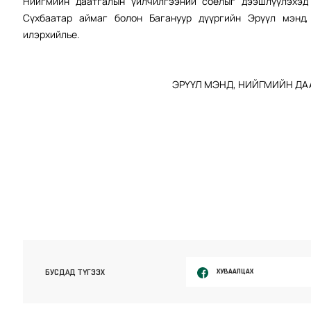
Нийгмийн даатгалын үйлчилгээний соёлыг дээшлүүлэхэд
Сүхбаатар аймаг болон Багануур дүүргийн Эрүүл мэнд,
илэрхийлье.
ЭРҮҮЛ МЭНД, НИЙГМИЙН ДА
ХУВААЛЦАХ
БУСДАД ТҮГЭЭХ