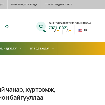
НДХ
БАЯНЗҮРХ ДҮҮРЭГ НДХ
СҮХБААТАР ДҮҮРЭГ НДХ
ТАНД ТУСЛАХ ХЭРЭГЛЭГЧИЙН ЛАВЛАХ
7021-0021
EN
Э, МЭДЭЭЛЭЛ
ИЛ ТОД БАЙДАЛ
й чанар, хүртээмж,
ион байгууллаа