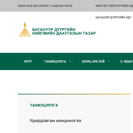
2026 ОНЫ 08 САРЫН 7
, БААСАН ГАРАГ
ЧИНГЭЛТЭЙ ДҮҮРГИЙН НД
БАГАНУУР ДҮҮРГИЙН НДГ
НҮҮР
ТАНИЛЦУУЛГА
ХУУЛЬ ЭРХ ЗҮЙ
E-NDAA
ТАНИЛЦУУЛГА
Удирдлагын мэндчилгээ