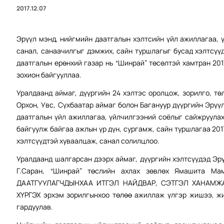
2017.12.07
Эрүүл мэнд, нийгмийн даатгалын хэлтсийн үйл ажиллагаа, 
санал, санаачилгыг дэмжих, сайн туршлагыг бусад хэлтсүү
даатгалын ерөнхий газар нь “Шинрай” төсөлтэй хамтран 201
зохион байгууллаа.
Уралдаанд аймаг, дүүргийн 24 хэлтэс оролцож, зорилго, тө
Орхон, Увс, Сүхбаатар аймаг болон Багануур дүүргийн Эрүү
даатгалын үйл ажиллагаа, үйлчилгээний соёлыг сайжруулах
байгуулж байгаа ажлын үр дүн, сургамж, сайн туршлагаа 201
хэлтсүүдтэй хуваалцаж, санал солилцлоо.
Уралдаанд шалгарсан дээрх аймаг, дүүргийн хэлтсүүдэд Эр
Г.Саран, “Шинрай” төслийн ахлах зөвлөх Ямашита Ма
ДААТГУУЛАГЧДЫНХАА ИТГЭЛ НАЙДВАР, СЭТГЭЛ ХАНАМЖ
ХҮРГЭХ эрхэм зорилгынхоо төлөө ажиллаж үлгэр жишээ, ж
гардуулав.