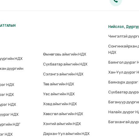
ААТГАЛЫН
Нийслэл, Дүүргү
Чингэлтэй дүүр
Сонгинхайрхан 
НДХ
Өмнөговь аймгийн НДХ
дүүргийн НДХ
Баянгол дүүрэг 
Сүхбаатар аймгийн НДХ
хан дүүргийн
Хан-Уул дүүрэг 
Сэлэнгэ аймгийн НДХ
Баянзүрх дүүрэг
Төв аймгийн НДХ
үрэг НДХ
Сүхбаатар дүүр
Увс аймгийн НДХ
рэг НДХ
Багануур дүүрги
Ховд аймгийн НДХ
үрэг НДХ
Налайх дүүрэг 
Хөвсгөл аймгийн НДХ
дүүрэг НДХ
Багахангай дүүр
Хэнтий аймгийн НДХ
үргийн НДГ
Дархан-Уул аймгийн НДХ
рэг НДХ