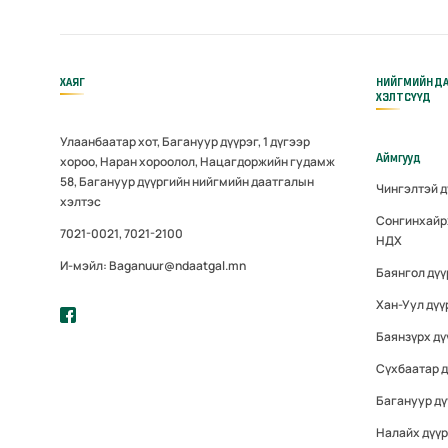
ХАЯГ
НИЙГМИЙН Д
ХЭЛТСҮҮД
Улаанбаатар хот, Багануур дүүрэг, 1 дүгээр
Аймгууд
хороо, Наран хороолол, Нацагдоржийн гудамж
58, Багануур дүүргийн нийгмийн даатгалын
Чингэлтэй 
хэлтэс
Сонгинхайр
7021-0021, 7021-2100
НДХ
И-мэйл: Baganuur@ndaatgal.mn
Баянгол дү
Хан-Уул дүү
Баянзүрх дү
Сүхбаатар 
Багануур дү
Налайх дүү