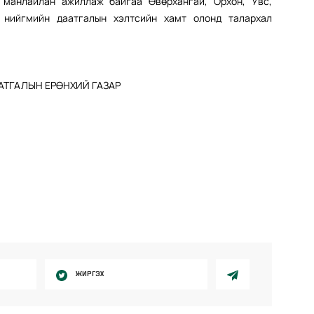
 манлайлан ажиллаж байгаа Өвөрхангай, Орхон, Увс,
 нийгмийн даатгалын хэлтсийн хамт олонд талархал
АТГАЛЫН ЕРӨНХИЙ ГАЗАР
ЖИРГЭХ