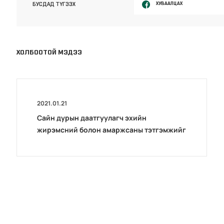
ХУВААЛЦАХ
БУСДАД ТҮГЭЭХ
ХОЛБООТОЙ МЭДЭЭ
2021.01.21
Сайн дурын даатгуулагч эхийн
жирэмсний болон амаржсаны тэтгэмжийг
100 хувиар олгож эхэллээ