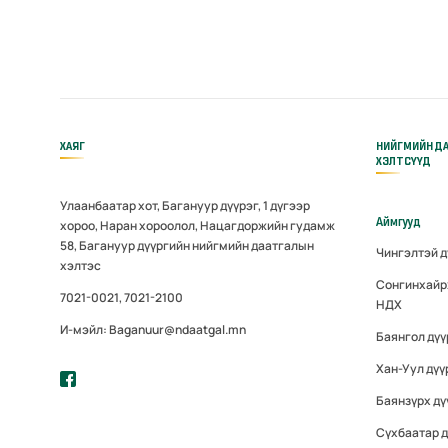
ХАЯГ
НИЙГМИЙН Д
ХЭЛТСҮҮД
Улаанбаатар хот, Багануур дүүрэг, 1 дүгээр
Аймгууд
хороо, Наран хороолол, Нацагдоржийн гудамж
58, Багануур дүүргийн нийгмийн даатгалын
Чингэлтэй 
хэлтэс
Сонгинхайр
7021-0021, 7021-2100
НДХ
И-мэйл: Baganuur@ndaatgal.mn
Баянгол дү
Хан-Уул дүү
Баянзүрх дү
Сүхбаатар 