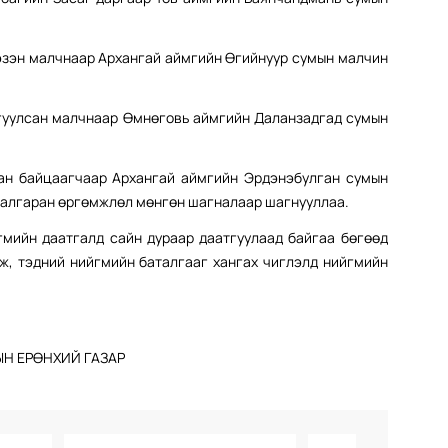
;
зэн малчнаар Архангай аймгийн Өгийнуур сумын малчин
уулсан малчнаар Өмнөговь аймгийн Даланзадгад сумын
 байцаагчаар Архангай аймгийн Эрдэнэбулган сумын
шалгаран өргөмжлөл мөнгөн шагналаар шагнууллаа.
гмийн даатгалд сайн дураар даатгуулаад байгаа бөгөөд
, тэдний нийгмийн баталгааг хангах чиглэлд нийгмийн
Н ЕРӨНХИЙ ГАЗАР