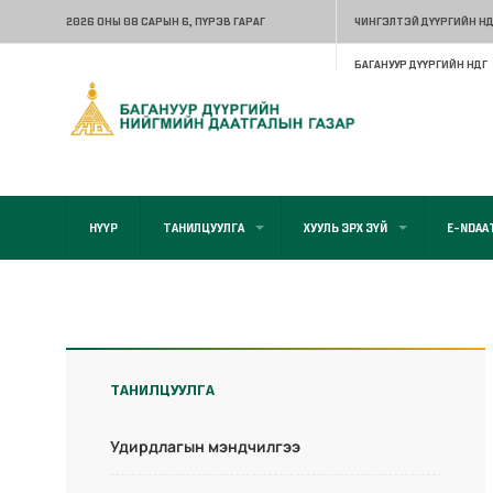
2026 ОНЫ 08 САРЫН 6
, ПҮРЭВ ГАРАГ
ЧИНГЭЛТЭЙ ДҮҮРГИЙН НД
БАГАНУУР ДҮҮРГИЙН НДГ
НҮҮР
ТАНИЛЦУУЛГА
ХУУЛЬ ЭРХ ЗҮЙ
E-NDAA
ТАНИЛЦУУЛГА
Удирдлагын мэндчилгээ