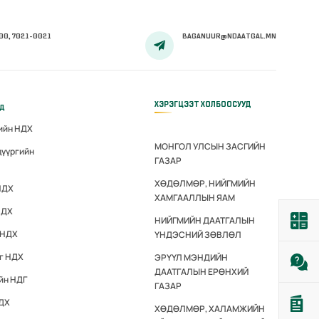
00, 7021-0021
BAGANUUR@NDAATGAL.MN
ХЭРЭГЦЭЭТ ХОЛБООСУУД
үд
гийн НДХ
МОНГОЛ УЛСЫН ЗАСГИЙН
дүүргийн
ГАЗАР
ХӨДӨЛМӨР, НИЙГМИЙН
НДХ
ХАМГААЛЛЫН ЯАМ
НДХ
НИЙГМИЙН ДААТГАЛЫН
 НДХ
ҮНДЭСНИЙ ЗӨВЛӨЛ
эг НДХ
ЭРҮҮЛ МЭНДИЙН
ДААТГАЛЫН ЕРӨНХИЙ
йн НДГ
ГАЗАР
НДХ
ХӨДӨЛМӨР, ХАЛАМЖИЙН