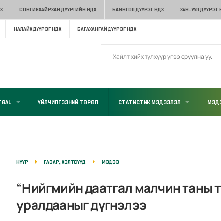
Х
СОНГИНХАЙРХАН ДҮҮРГИЙН НДХ
БАЯНГОЛ ДҮҮРЭГ НДХ
ХАН-УУЛ ДҮҮРЭГ 
НАЛАЙХ ДҮҮРЭГ НДХ
БАГАХАНГАЙ ДҮҮРЭГ НДХ
TGAL
ҮЙЛЧИЛГЭЭНИЙ ТӨРӨЛ
СТАТИСТИК МЭДЭЭЛЭЛ
МЭДЭ
НҮҮР
ГАЗАР, ХЭЛТСҮҮД
МЭДЭЭ
“Нийгмийн даатгал малчин таны 
уралдааныг дүгнэлээ