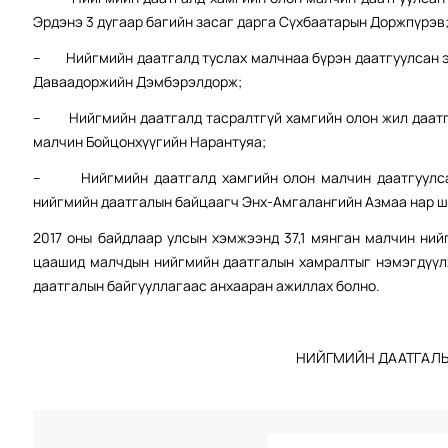
Эрдэнэ 3 дугаар багийн засаг дарга Сүхбаатарын Доржпүрэв
– Нийгмийн даатгалд туслах малчнаа бүрэн даатгуулсан э
Даваадоржийн Дэмбэрэлдорж;
– Нийгмийн даатгалд тасралтгүй хамгийн олон жил даатг
малчин Бойцонхүүгийн Нарантуяа;
– Нийгмийн даатгалд хамгийн олон малчин даатгуулсан
нийгмийн даатгалын байцаагч Энх-Амгалангийн Азмаа нар 
2017 оны байдлаар улсын хэмжээнд 37,1 мянган малчин ний
цаашид малчдын нийгмийн даатгалын хамралтыг нэмэгдүүлж
даатгалын байгууллагаас анхааран ажиллах болно.
НИЙГМИЙН ДААТГАЛЫ