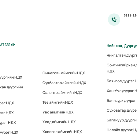
7021-21
ААТГАЛЫН
Нийслэл, Дүүргү
Чингэлтэй дүүр
Сонгинхайрхан 
НДХ
Өмнөговь аймгийн НДХ
дүүргийн НДХ
Баянгол дүүрэг 
Сүхбаатар аймгийн НДХ
хан дүүргийн
Хан-Уул дүүрэг 
Сэлэнгэ аймгийн НДХ
Баянзүрх дүүрэг
Төв аймгийн НДХ
үрэг НДХ
Сүхбаатар дүүр
Увс аймгийн НДХ
рэг НДХ
Багануур дүүрги
Ховд аймгийн НДХ
үрэг НДХ
Налайх дүүрэг 
Хөвсгөл аймгийн НДХ
дүүрэг НДХ