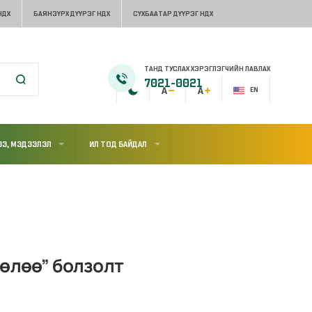
НДХ
БАЯНЗҮРХ ДҮҮРЭГ НДХ
СҮХБААТАР ДҮҮРЭГ НДХ
ТАНД ТУСЛАХ ХЭРЭГЛЭГЧИЙН ЛАВЛАХ
7021-0021
EN
Э, МЭДЭЭЛЭЛ
ИЛ ТОД БАЙДАЛ
төлөө” болзолт