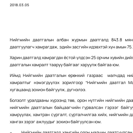
2018.03.05
Нийгмийн даатгалын албан журмын даатгалд 843.8 мянг
даатгуулагч хамрагдаж, эдийн засгийн идэвхтэй хүн амын 75.
Харин даатгалд хамрагдах ёстой үлдсэн 25 орчим хувийн ди
даатгалын хамралт тааруу байгааг харуулж байгаа юм.
Иймд Нийгмийн даатгалын ерөнхий газраас малчдад ний
хамралтыг нэмэгдүүлэх зорилгоор “Нийгмийн даатгал М
хугацаанд зохион байгуулж, дүгнэлээ.
Болзолт уралдааны хүрээнд төв, орон нутгийн нийгмийн даа
нийгмийн даатгалын байцаагчийн гурвалсан гэрээг байгу
хамруулах, хамтран сургалт, сурталчилгаа хийх, нийгмийн 
хангах зэрэг ажлуудыг зохион байгуулсан юм.
– Нийгмийн даатгалд хамгийн олон малчин даатгуулсан б