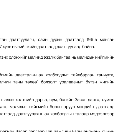
ан даатгуулагч, сайн дурын даатгалд 196.5 мянган
7 хувь нь нийгмийн даатгалд даатгуулаад байна.
йлэнх олонхийг малчид эзэлж байгаа нь малчдын нийгмийн
гмийн даатгалын ач холбогдлыг тайлбарлан таниулж,
алчин таны төлөө” болзолт уралдааныг бүтэн жилийн
тгалын хэлтсийн дарга, сум, багийн Засаг дарга, сумын
улж, малчдыг нийгмийн болон эрүүл мэндийн даатгалд
даатгалд даатгуулахын ач холбогдлын талаар мэдээллээр
агийн Засаг даргаар Төв аймгийн Баянчандмань сумын