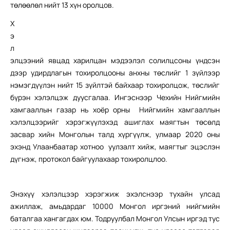
төлөөлөл нийт 13 хүн оролцов.
Х
э
л
элцээний явцад харилцан мэдээлэл солилцсоны үндсэн
дээр удирдлагын тохиролцооны анхны төслийг 1 зүйлээр
нэмэгдүүлэн нийт 15 зүйлтэй байхаар тохиролцож, төслийг
бүрэн хэлэлцэж дуусгалаа. Ингэснээр Чехийн Нийгмийн
хамгааллын газар нь хоёр орны Нийгмийн хамгааллын
хэлэлцээрийг хэрэгжүүлэхэд ашиглах маягтын төсөлд
засвар хийн Монголын талд хүргүүлж, улмаар 2020 оны
эхэнд Улаанбаатар хотноо уулзалт хийж, маягтыг эцэслэн
дүгнэж, протокол байгуулахаар тохиролцлоо.
Энэхүү хэлэлцээр хэрэгжиж эхэлснээр тухайн улсад
ажиллаж, амьдардаг 10000 Монгол иргэний нийгмийн
баталгаа хангагдах юм. Тодруулбал Монгол Улсын иргэд тус