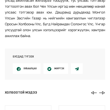
улсад ажилласан жилээрээ тооцуулж, тус улсаас тэтгэвэр
тогтоолгон авах бол Чех Улсын иргэд мөн нөхцөлөөр манай
улсаас тэтгэвэр авах юм. Дашрамд дурьдахад Монгол
Улсын Засгийн Газар нь нийгмийн хамгааллын чиглэлээр
Оросын Холбооны Улс, Бүгд Найрамдах Солонгос Улс, Унгар
улсуудтай олон улсын хэлэлцээрийг хэрэгжүүлэн, хамтран
ажиллаж байна.
БУСДАД ТҮГЭЭХ
ХУВААЛЦАХ
ЖИРГЭХ
ХОЛБООТОЙ МЭДЭЭ