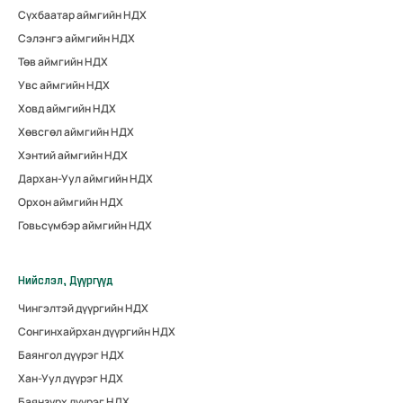
Сүхбаатар аймгийн НДХ
Сэлэнгэ аймгийн НДХ
Төв аймгийн НДХ
Увс аймгийн НДХ
Ховд аймгийн НДХ
Хөвсгөл аймгийн НДХ
Хэнтий аймгийн НДХ
Дархан-Уул аймгийн НДХ
Орхон аймгийн НДХ
Говьсүмбэр аймгийн НДХ
Нийслэл, Дүүргүүд
Чингэлтэй дүүргийн НДХ
Сонгинхайрхан дүүргийн НДХ
Баянгол дүүрэг НДХ
Хан-Уул дүүрэг НДХ
Баянзүрх дүүрэг НДХ