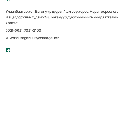
Улаанбаатар хот, Багануур дүүрэг, 1 дүгээр хороо, Наран хороолол,
Нацагдоржийн гудамж 58, Багануур дүүргийн нийгмийн даатгалын
хэлтэс
7021-0021, 7021-2100
И-мэйл: Baganuur@ndaatgal.mn