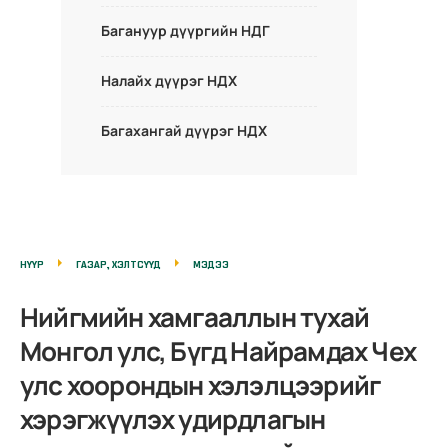
Багануур дүүргийн НДГ
Налайх дүүрэг НДХ
Багахангай дүүрэг НДХ
НҮҮР
ГАЗАР, ХЭЛТСҮҮД
МЭДЭЭ
Нийгмийн хамгааллын тухай
Монгол улс, Бүгд Найрамдах Чех
улс хоорондын хэлэлцээрийг
хэрэгжүүлэх удирдлагын