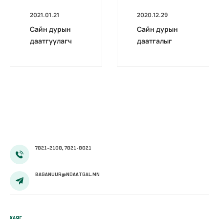
2021.01.21
2020.12.29
Сайн дурын
Сайн дурын
даатгуулагч
даатгалыг
эхийн
бүрэн
жирэмсний
цахимжууллаа.
болон
амаржсаны
тэтгэмжийг
100 хувиар
олгож эхэллээ
7021-2100, 7021-0021
BAGANUUR@NDAATGAL.MN
ХАЯГ