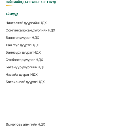
НИЙГМИЙН ДААТГАЛЫН ХЭЛТСҮҮД
Аймгууд
Чингэлтэй дүүргийн НДХ
Сонгинхайрхан дүүргийн НДХ
Баянгол дүүрэг НДХ
Хан-Уул дүүрэг НДХ
Баянзүрх дүүрэг НДХ
Сүхбаатар дүүрэг НДХ
Багануур дүүргийн НДГ
Налайх дүүрэг НДХ
Багахангай дүүрэг НДХ
Өмнөговь аймгийн НДХ