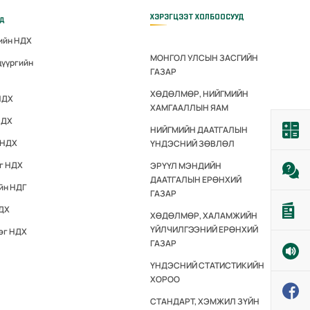
ХЭРЭГЦЭЭТ ХОЛБООСУУД
үд
гийн НДХ
МОНГОЛ УЛСЫН ЗАСГИЙН
дүүргийн
ГАЗАР
ХӨДӨЛМӨР, НИЙГМИЙН
НДХ
ХАМГААЛЛЫН ЯАМ
НДХ
НИЙГМИЙН ДААТГАЛЫН
 НДХ
ҮНДЭСНИЙ ЗӨВЛӨЛ
эг НДХ
ЭРҮҮЛ МЭНДИЙН
ДААТГАЛЫН ЕРӨНХИЙ
йн НДГ
ГАЗАР
НДХ
ХӨДӨЛМӨР, ХАЛАМЖИЙН
ҮЙЛЧИЛГЭЭНИЙ ЕРӨНХИЙ
эг НДХ
ГАЗАР
ҮНДЭСНИЙ СТАТИСТИКИЙН
ХОРОО
СТАНДАРТ, ХЭМЖИЛ ЗҮЙН