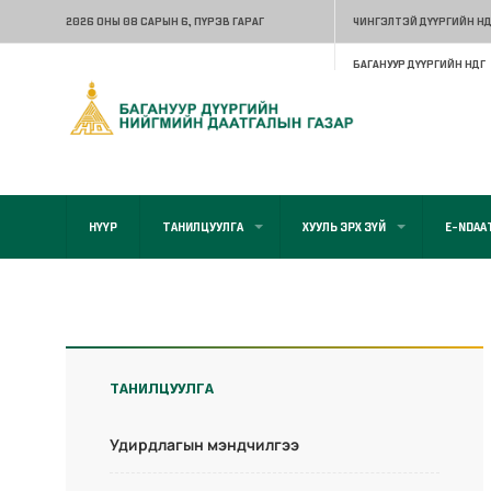
2026 ОНЫ 08 САРЫН 6
, ПҮРЭВ ГАРАГ
ЧИНГЭЛТЭЙ ДҮҮРГИЙН НД
БАГАНУУР ДҮҮРГИЙН НДГ
НҮҮР
ТАНИЛЦУУЛГА
ХУУЛЬ ЭРХ ЗҮЙ
E-NDAA
ТАНИЛЦУУЛГА
Удирдлагын мэндчилгээ