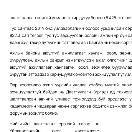
шалтгаалсан өвчний улмаас тахир дутуу болсон 5 425 тэтгэвэ
Тус сангаас 2014 онд үйлдвэрлэлийн ослоос урьдчилсан сэр
822.3 сая төгрөг тус тус зарцуулсан боловч ажлын үр дүн с
дээш жил тахир дутуугийн тэтгэвэр авч байгаа нь нөхөн сэргэ
Ажлын байрны аюулгүй ажиллагааг хангаж, осол, зөрчи
бууруулсан, ажлын байрыг нэмэгдүүлсэн ажил олгогчийг 
аюулгүй ажиллагааг хангаагүй, осол, зөрчилөө бууруула
буруутай этгээдээр хариуцуулах оновчтой зохицуулалт үгүйл
Өөр хоорондоо ажил үүргийн уялдаа холбоо муутай, хари
зохицуулалтгүй байдал нь Даатгуулагч (иргэд)-ад тохио
шалтгаалсан өвчний улмаас тохиолдолд буй эрсдлээс ур
хөдөлмөрийн чадвараа нөхөн сэргээхэд бодитой дэмжлэг бо
форумын зорилго болно.
Нийгмийн даатгалын ерөнхий газар нь
Үйлдвэрлэлийн осол, мэргэжлээс