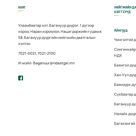
ХАЯГ
НИЙГМИЙН Д
ХЭЛТСҮҮД
Улаанбаатар хот, Багануур дүүрэг, 1 дүгээр
Аймгууд
хороо, Наран хороолол, Нацагдоржийн гудамж
58, Багануур дүүргийн нийгмийн даатгалын
Чингэлтэй 
хэлтэс
Сонгинхайр
7021-0021, 7021-2100
НДХ
И-мэйл: Baganuur@ndaatgal.mn
Баянгол дү
Хан-Уул дүү
Баянзүрх дү
Сүхбаатар 
Багануур дү
Налайх дүү
Багахангай