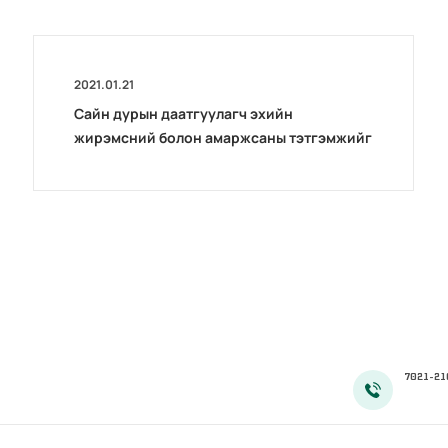
2021.01.21
Сайн дурын даатгуулагч эхийн
жирэмсний болон амаржсаны тэтгэмжийг
100 хувиар олгож эхэллээ
7021-21