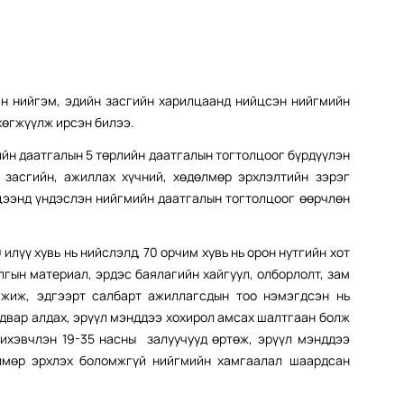
йн нийгэм, эдийн засгийн харилцаанд нийцсэн нийгмийн
хөгжүүлж ирсэн билээ.
йн даатгалын 5 төрлийн даатгалын тогтолцоог бүрдүүлэн
 засгийн, ажиллах хүчний, хөдөлмөр эрхлэлтийн зэрэг
ээнд үндэслэн нийгмийн даатгалын тогтолцоог өөрчлөн
илүү хувь нь нийслэлд, 70 орчим хувь нь орон нутгийн хот
лгын материал, эрдэс баялагийн хайгуул, олборлолт, зам
өгжиж, эдгээрт салбарт ажиллагсдын тоо нэмэгдсэн нь
адвар алдах, эрүүл мэнддээ хохирол амсах шалтгаан болж
 ихэвчлэн 19-35 насны залуучууд өртөж, эрүүл мэнддээ
лмөр эрхлэх боломжгүй нийгмийн хамгаалал шаардсан