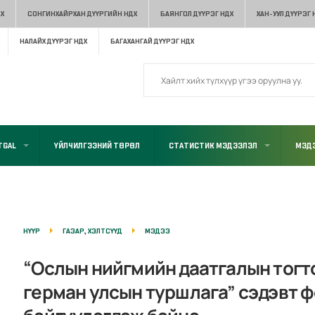
Х
СОНГИНХАЙРХАН ДҮҮРГИЙН НДХ
БАЯНГОЛ ДҮҮРЭГ НДХ
ХАН-УУЛ ДҮҮРЭГ 
НАЛАЙХ ДҮҮРЭГ НДХ
БАГАХАНГАЙ ДҮҮРЭГ НДХ
TGAL
ҮЙЛЧИЛГЭЭНИЙ ТӨРӨЛ
СТАТИСТИК МЭДЭЭЛЭЛ
МЭДЭ
НҮҮР
ГАЗАР, ХЭЛТСҮҮД
МЭДЭЭ
“Ослын нийгмийн даатгалын тогт
герман улсын туршлага” сэдэвт 