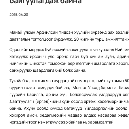
байгуулагдаж байна
2015.04.23
Манай улсын Ардчилсан Үндсэн хуулийн хүрээнд зах зээли
даатгалын тогтолцоог бүрдүүлж, 20 жилийн турш амжилттай 
Одоогийн мөрдөж буй эрхзүйн зохицуулалтын хүрээнд Нийгми
хөгжүүлж ирсэн ч улс оронд гарч буй хүн ам зүйн, эдийн
нийгмийн шинжтэй томоохон өөрчлөлтийн шаардлага хэрэгц
сайжруулах шаардлага бий болж байна.
Тухайлбал, хотжих явц хурдацтай нэмэгдэж, нийт хүн амын 50 
суурин газарт амьдарч байгаа, Монгол Улсад барилга, бари
гүүрийн барилга, эрчим хүч, боловсруулах үйлдвэрүүд х
Даатгуулагч (иргэд)-ийн ахуйн осолд өртөж, хөдөлмөрийн ч
байна. Ахуйн осолд хүүхэд багачууд, Үйлдвэрлэлийн осолд
хохирол амсч, хөдөлмөрийн чадвар алдаж насаараа хөдө
иргэдийн тоог нэмэгдүүлсээр байгаа нь харамсалтай.