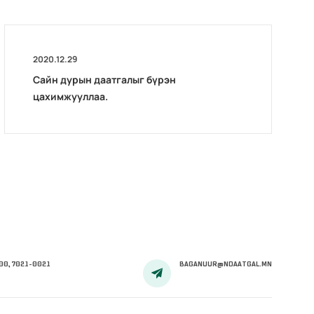
2020.12.29
Сайн дурын даатгалыг бүрэн
цахимжууллаа.
00, 7021-0021
BAGANUUR@NDAATGAL.MN