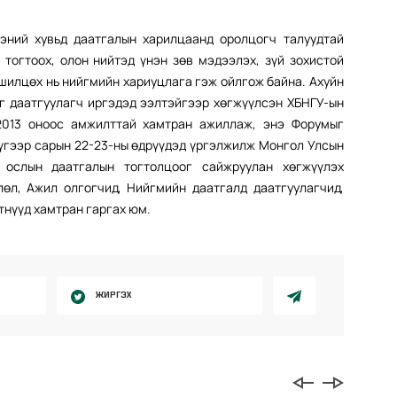
эний хувьд даатгалын харилцаанд оролцогч талуудтай
тогтоох, олон нийтэд үнэн зөв мэдээлэх, зүй зохистой
шилцөх нь нийгмийн хариуцлага гэж ойлгож байна. Ахуйн
г даатгуулагч иргэдэд ээлтэйгээр хөгжүүлсэн ХБНГУ-ын
2013 оноос амжилттай хамтран ажиллаж, энэ Форумыг
дүгээр сарын 22-23-ны өдрүүдэд үргэлжилж Монгол Улсын
 ослын даатгалын тогтолцоог сайжруулан хөгжүүлэх
өл, Ажил олгогчид, Нийгмийн даатгалд даатгуулагчид,
нүүд хамтран гаргах юм.
ЖИРГЭХ