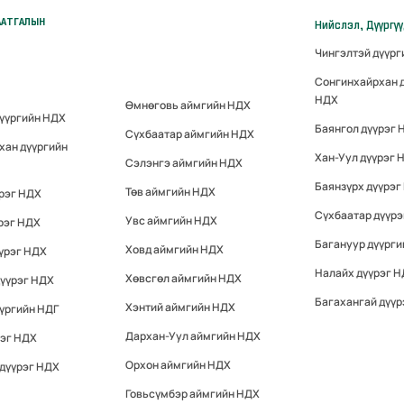
ААТГАЛЫН
Нийслэл, Дүүргү
Чингэлтэй дүүр
Сонгинхайрхан 
НДХ
Өмнөговь аймгийн НДХ
дүүргийн НДХ
Баянгол дүүрэг 
Сүхбаатар аймгийн НДХ
хан дүүргийн
Хан-Уул дүүрэг 
Сэлэнгэ аймгийн НДХ
Баянзүрх дүүрэг
Төв аймгийн НДХ
үрэг НДХ
Сүхбаатар дүүр
Увс аймгийн НДХ
рэг НДХ
Багануур дүүрги
Ховд аймгийн НДХ
үрэг НДХ
Налайх дүүрэг 
Хөвсгөл аймгийн НДХ
дүүрэг НДХ
Багахангай дүүр
Хэнтий аймгийн НДХ
үргийн НДГ
Дархан-Уул аймгийн НДХ
рэг НДХ
Орхон аймгийн НДХ
 дүүрэг НДХ
Говьсүмбэр аймгийн НДХ