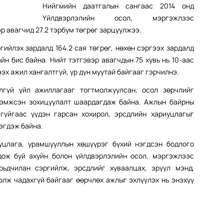
Нийгмийн даатгалын сангаас 2014 онд
Үйлдвэрлэлийн осол, мэргэжлээс
р авагчид 27.2 тэрбум төгрөг зарцуулжээ.
гийлэх зардалд 164.2 сая төгрөг, нөхөн сэргээх зардалд
айн бис байна. Нийт тэтгэвэр авагчдын 75 хувь нь 10-аас
эх ажил хангалтгүй, үр дүн муутай байгааг гэрчилнэ.
лгүй үйл ажиллагааг тогтмолжуулсан, осол зөрчлийг
дэмжсэн зохицуулалт шаардагдаж байна. Ажлын байрны
агүйгаас үүдэн гарсан хохирол, эрсдлийн хариуцлагыг
эгдэж байна.
уцлага, урамшууллын хөшүүрэг бүхий нэгдсэн бодлого
лдож буй ахуйн болон үйлдвэрлэлийн осол, мэргэжлээс
ьдчилан сэргийлж, эрсдлийг хуваалцах, эрүүл мэнд,
лж чадахгүй байгааг өөрчлөх ажлыг эхлүүлэх нь энэхүү