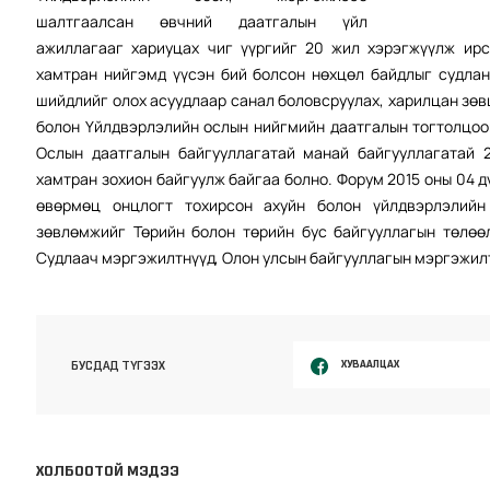
шалтгаалсан өвчний даатгалын үйл
ажиллагааг хариуцах чиг үүргийг 20 жил хэрэгжүүлж ирс
хамтран нийгэмд үүсэн бий болсон нөхцөл байдлыг судлан 
шийдлийг олох асуудлаар санал боловсруулах, харилцан зөв
болон Үйлдвэрлэлийн ослын нийгмийн даатгалын тогтолцоо
Ослын даатгалын байгууллагатай манай байгууллагатай 
хамтран зохион байгуулж байгаа болно. Форум 2015 оны 04 
өвөрмөц онцлогт тохирсон ахуйн болон үйлдвэрлэлийн
зөвлөмжийг Төрийн болон төрийн бус байгууллагын төлөөл
Судлаач мэргэжилтнүүд, Олон улсын байгууллагын мэргэжилт
ХУВААЛЦАХ
БУСДАД ТҮГЭЭХ
ХОЛБООТОЙ МЭДЭЭ