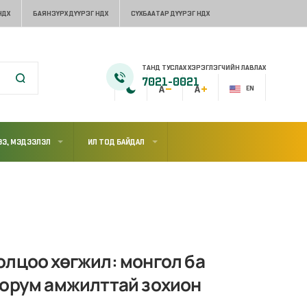
НДХ
БАЯНЗҮРХ ДҮҮРЭГ НДХ
СҮХБААТАР ДҮҮРЭГ НДХ
ТАНД ТУСЛАХ ХЭРЭГЛЭГЧИЙН ЛАВЛАХ
7021-0021
EN
Э, МЭДЭЭЛЭЛ
ИЛ ТОД БАЙДАЛ
олцоо хөгжил: монгол ба
форум амжилттай зохион