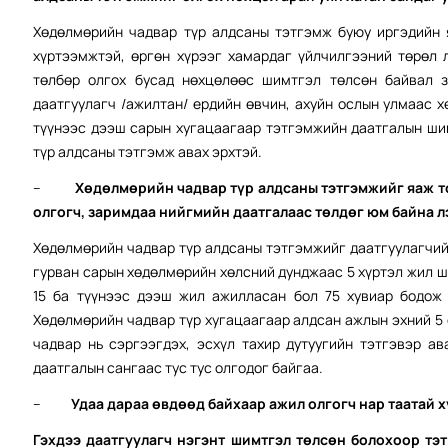
Хөдөлмөрийн чадвар түр алдсаны тэтгэмж буюу иргэдийн 
хүртээмжтэй, өргөн хүрээг хамардаг үйлчилгээний төрөл 
төлбөр олгох бусад нөхцөлөөс шимтгэл төлсөн байвал з
даатгуулагч /ажилтан/ ердийн өвчин, ахуйн ослын улмаас 
түүнээс дээш сарын хугацаагаар тэтгэмжийн даатгалын ши
түр алдсаны тэтгэмж авах эрхтэй.
–
Хөдөлмөрийн чадвар түр алдсаны тэтгэмжийг яаж т
олгогч, заримдаа нийгмийн даатгалаас төлдөг юм байна лэ
Хөдөлмөрийн чадвар түр алдсаны тэтгэмжийг даатгуулагчий
гурван сарын хөдөлмөрийн хөлсний дунджаас 5 хүртэл жил ши
15 ба түүнээс дээш жил ажилласан бол 75 хувиар бодож 
Хөдөлмөрийн чадвар түр хугацаагаар алдсан ажлын эхний 5 
чадвар нь сэргээгдэх, эсхүл тахир дутуугийн тэтгэвэр а
даатгалын сангаас тус тус олгодог байгаа.
–
Удаа дараа өвдөөд байхаар ажил олгогч нар таатай х
Гэхдээ даатгуулагч нэгэнт шимтгэл төлсөн болохоор тэ