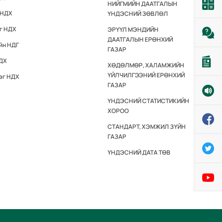
НИЙГМИЙН ДААТГАЛЫН
 НДХ
ҮНДЭСНИЙ ЗӨВЛӨЛ
эг НДХ
ЭРҮҮЛ МЭНДИЙН
ДААТГАЛЫН ЕРӨНХИЙ
йн НДГ
ГАЗАР
НДХ
ХӨДӨЛМӨР, ХАЛАМЖИЙН
ҮЙЛЧИЛГЭЭНИЙ ЕРӨНХИЙ
эг НДХ
ГАЗАР
ҮНДЭСНИЙ СТАТИСТИКИЙН
ХОРОО
СТАНДАРТ, ХЭМЖИЛ ЗҮЙН
ГАЗАР
ҮНДЭСНИЙ ДАТА ТӨВ