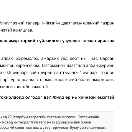
йлчилгээний талаар Нийгмийн даатгалын ерөнхий газрын
энэтэй ярилцлаа.
дад ямар төрлийн үйлчилгээ үзүүлдэг талаар яриагаа
 алдах, жирэмслэх, амаржих үед өөрт нь, нас барсан
г мөнгөн хөрөнгө юм. Тэтгэмжийн даатгалд албан журмын
оо 0,8 хувиар, сайн дурын даатгуулагч 1 хувиар тооцон
двар түр алдсаны тэтгэмж, жирэмсний болон амаржсаны
лчилгээ авах боломжтой.
охиолдолд олгодог вэ? Жилд ер нь хичнээн эмэгтэй
эхэд 79,9 тэрбум төгрөгийн тэтгэмж олгосон. Тэтгэмжийн
 6 сард нь тасралтгүй төлсөн эхэд жирэмсний болон
доошгүй хоног тээгээд дутуу төрүүлсэн буюу үр хөндүүлсэн,