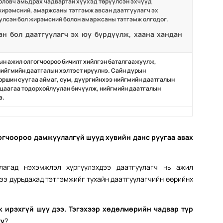
боловч амьдрах чадвартай хүүхэд төрүүлсэн эхчүүд
жирэмсний, амаржсаны тэтгэмж авсан даатгуулагч эх
үүлсэн бол жирэмсний болон амаржсаны тэтгэмж олгодог.
ан бол даатгуулагч эх юу бүрдүүлж, хаана хандан
ын ажил олгогчоороо бичилт хийлгэн баталгаажуулж,
ийгмийн даатгалын хэлтэст ирүүлнэ. Сайн дурын
оршин суугаа аймаг, сум, дүүргийнхээ нийгмийн даатгалын
ацаагаа тодорхойлуулан бичүүлж, нийгмийн даатгалын
а.
гчоороо дамжуулалгүй шууд хувийн данс руугаа авах
лагад нэхэмжлэл хүргүүлэхдээ даатгуулагч нь ажил
ээ дурьдахад тэтгэмжийг тухайн даатгуулагчийн өөрийнх
ж ирэхгүй шүү дээ. Тэгэхээр хөдөлмөрийн чадвар түр
уу
?