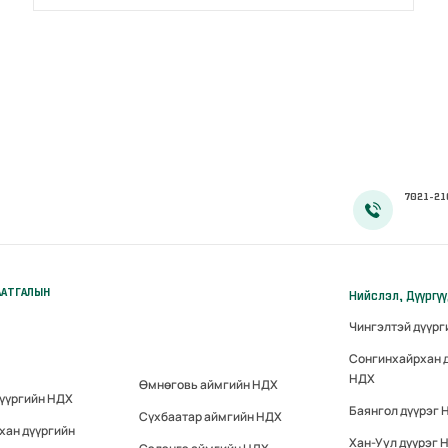
7021-21
ААТГАЛЫН
Нийслэл, Дүүргү
Чингэлтэй дүүр
Сонгинхайрхан 
НДХ
Өмнөговь аймгийн НДХ
дүүргийн НДХ
Баянгол дүүрэг 
Сүхбаатар аймгийн НДХ
хан дүүргийн
Хан-Уул дүүрэг 