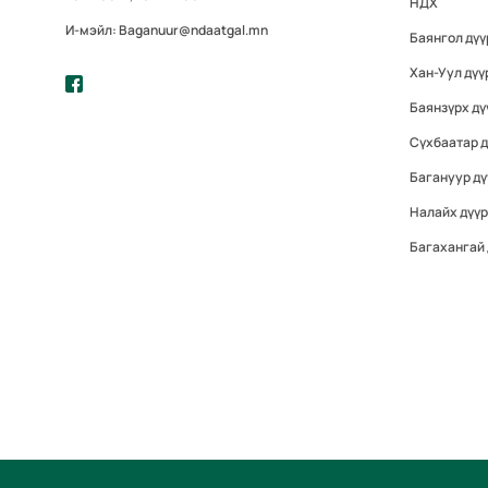
НДХ
И-мэйл: Baganuur@ndaatgal.mn
Баянгол дү
Хан-Уул дүү
Баянзүрх дү
Сүхбаатар 
Багануур дү
Налайх дүү
Багахангай