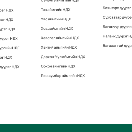
Сэлэнгэ аймгийн НДХ
Баянзүрх дүүрэг
Төв аймгийн НДХ
үрэг НДХ
Сүхбаатар дүүр
Увс аймгийн НДХ
рэг НДХ
Багануур дүүрги
Ховд аймгийн НДХ
үрэг НДХ
Налайх дүүрэг 
Хөвсгөл аймгийн НДХ
дүүрэг НДХ
Багахангай дүүр
Хэнтий аймгийн НДХ
үргийн НДГ
Дархан-Уул аймгийн НДХ
рэг НДХ
Орхон аймгийн НДХ
 дүүрэг НДХ
Говьсүмбэр аймгийн НДХ