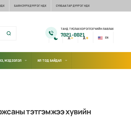
НДХ
БАЯНЗҮРХ ДҮҮРЭГ НДХ
СҮХБААТАР ДҮҮРЭГ НДХ
ТАНД ТУСЛАХ ХЭРЭГЛЭГЧИЙН ЛАВЛАХ
7021-0021
EN
Э, МЭДЭЭЛЭЛ
ИЛ ТОД БАЙДАЛ
ржсаны тэтгэмжээ хувийн