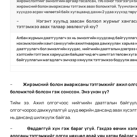
жирэмслэлтийг эмнэлгийн аргаар тасалсан, 196 хоног тээгээгүй 
жирэмсний болон амаржсаны тэтгэмж авах боломжтой. Түүнчлэн 
хүүхдээ асрах чөлөөтэй байх хугацаанд дахин 2 удаа хүүхэд төр
–
Нэгэнт хуульд заасан болзол журмыг хангас
тэтгэмжээ авах талаар зөвлөхгүй юу?
Албан журмын даатгуулагч эх нь эмнэлгийн хуудсанд байгууллаг
нэхэмжлэхийн хамт санхүүгийн ажилтнаараа дамжуулан харьяа н
даатгуулагч бол эмнэлгийн хуудас, нийгмийн даатгалын дэвтрээ 
хэлтсийн тэтгэмж хариуцсан байцаагчид өгч шимтгэл төлсөн хуг
байгууллагын магадлагч эмчээр хянуулж тэтгэмжээ бодуулж авн
–
Жирэмсний болон амаржсаны тэтгэмжийг ажил олго
боломжтой болсон гэж сонссон. Энэ үнэн үү?
Тийм ээ. Ажил олгогчоос нийгмийн даатгалын байгуул
олгогчоороо дамжуулалгүй шууд өөрийн дансанд авах хүсэлт
нь дансанд шилжүүлж байгаа.
–
Өвддөггүй хүн гэж бараг үгүй. Гэхдээ өвчин хэл
алдсаны тэтгэмжийг олгох нөхцөл арай уян хатан байдаг 