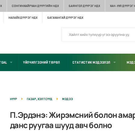
Х
СОНГИНХАЙРХАН ДҮҮРГИЙН НДХ
БАЯНГОЛ ДҮҮРЭГ НДХ
ХАН-УУЛ ДҮҮРЭГ 
НАЛАЙХ ДҮҮРЭГ НДХ
БАГАХАНГАЙ ДҮҮРЭГ НДХ
TGAL
ҮЙЛЧИЛГЭЭНИЙ ТӨРӨЛ
СТАТИСТИК МЭДЭЭЛЭЛ
МЭДЭ
НҮҮР
ГАЗАР, ХЭЛТСҮҮД
МЭДЭЭ
П.Эрдэнэ: Жирэмсний болон ама
данс руугаа шууд авч болно