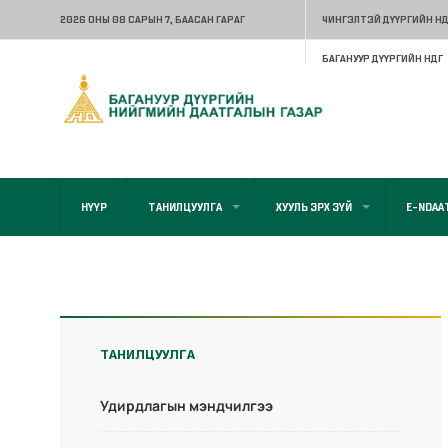
2026 ОНЫ 08 САРЫН 7
, БААСАН ГАРАГ
ЧИНГЭЛТЭЙ ДҮҮРГИЙН НД
БАГАНУУР ДҮҮРГИЙН НДГ
НҮҮР
ТАНИЛЦУУЛГА
ХУУЛЬ ЭРХ ЗҮЙ
E-NDAA
ТАНИЛЦУУЛГА
Удирдлагын мэндчилгээ