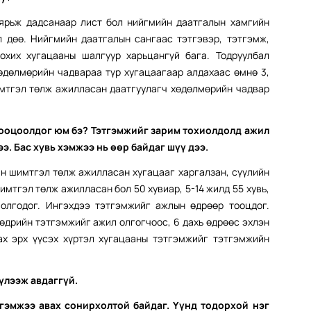
ярьж дадсанаар лист бол нийгмийн даатгалын хамгийн
л дөө. Нийгмийн даатгалын сангаас тэтгэвэр, тэтгэмж,
охих хугацааны шалгуур харьцангүй бага. Тодруулбал
хөдөлмөрийн чадвараа түр хугацаагаар алдахаас өмнө 3,
мтгэл төлж ажилласан даатгуулагч хөдөлмөрийн чадвар
ооцоолдог юм бэ? Тэтгэмжийг зарим тохиолдолд ажил
э. Бас хувь хэмжээ нь өөр байдаг шүү дээ.
н шимтгэл төлж ажилласан хугацааг харгалзан, сүүлийн
мтгэл төлж ажилласан бол 50 хувиар, 5-14 жилд 55 хувь,
олгодог. Ингэхдээ тэтгэмжийг ажлын өдрөөр тооцдог.
өдрийн тэтгэмжийг ажил олгогчоос, 6 дахь өдрөөс эхлэн
вах эрх үүсэх хүртэл хугацааны тэтгэмжийг тэтгэмжийн
үлээж авдаггүй.
тгэмжээ авах сонирхолтой байдаг. Үүнд тодорхой нэг