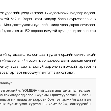
эг удаагийн дээд хязгаар нь хөдөлмөрийн чадвар алдсан
хгүй байна. Харин хорт хавдар болон сүрьеэгээр анх
о
.
Мөн даатгуулагч хуанлийн жилд удаа дараа өвчилсөн
ийтдээ ажлын 132 өдрөөс илүүгүй хугацаанд олгоно гэж
?
гүй хугацаанд төлсөн даатгуулагч ердийн өвчин, ахуйн
н үйлдвэрлэлийн осол, мэргэжлээс шалтгаалсан өвчний
өн хугацааг харгалзахгүйгээр энэ тэтгэмжийг ар гэрт нь
арвал ар гэрт нь оршуулгын тэтгэмж олгодог.
жтой юу?
, тэтгэмжийн, ҮОМШӨ-ний даатгалд шимтгэл төлдөг
гаа тохиолдолд албан журмын даатгуулагчийн нэгэн
рилцлагын явцад анзаарсан бол тэтгэмжийн даатгал
нх бусыг үзэх хүртэл нь хамт байж, санхүүгийн