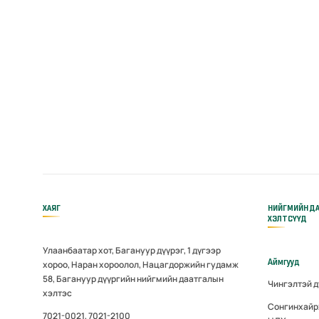
ХАЯГ
НИЙГМИЙН Д
ХЭЛТСҮҮД
Улаанбаатар хот, Багануур дүүрэг, 1 дүгээр
Аймгууд
хороо, Наран хороолол, Нацагдоржийн гудамж
58, Багануур дүүргийн нийгмийн даатгалын
Чингэлтэй 
хэлтэс
Сонгинхайр
7021-0021, 7021-2100