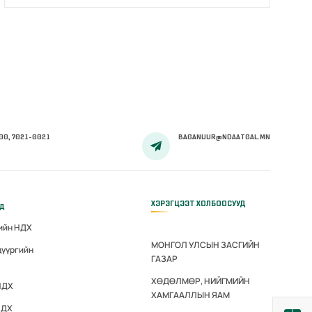
00, 7021-0021
BAGANUUR@NDAATGAL.MN
ХЭРЭГЦЭЭТ ХОЛБООСУУД
үд
гийн НДХ
МОНГОЛ УЛСЫН ЗАСГИЙН
дүүргийн
ГАЗАР
ХӨДӨЛМӨР, НИЙГМИЙН
НДХ
ХАМГААЛЛЫН ЯАМ
НДХ