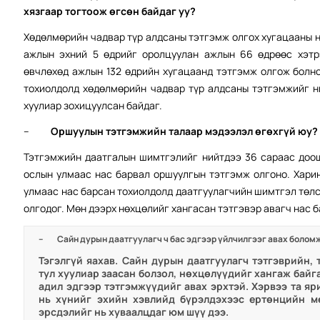
хязгаар тогтоож өгсөн байдаг уу?
Хөдөлмөрийн чадвар түр алдсаны тэтгэмж олгох хугацааны н
ажлын эхний 5 өдрийг оролцуулан ажлын 66 өдрөөс хэтрэ
өвчлөхөд ажлын 132 өдрийн хугацаанд тэтгэмж олгож болн
тохиолдолд хөдөлмөрийн чадвар түр алдсаны тэтгэмжийг н
хуулиар зохицуулсан байдаг.
–
Оршуулын тэтгэмжийн талаар мэдээлэл өгөхгүй юу
Тэтгэмжийн даатгалын шимтгэлийг нийтдээ 36 сараас доош
ослын улмаас нас барвал оршуулгын тэтгэмж олгоно. Хари
улмаас нас барсан тохиолдолд даатгуулагчийн шимтгэл төлс
олгодог. Мөн дээрх нөхцөлийг хангасан тэтгэвэр авагч нас б
–
Сайн дурын даатгуулагч ч бас эдгээр үйлчилгээг авах болом
Тэгэлгүй яахав. Сайн дурын даатгуулагч тэтгэврийн
тул хуулиар заасан болзол, нөхцөлүүдийг хангаж бай
адил эдгээр тэтгэмжүүдийг авах эрхтэй. Хэрвээ та я
нь хүнийг эхийн хэвлийд бүрэлдэхээс ертөнцийн мө
эрсдэлийг нь хуваалцдаг юм шүү дээ.