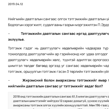
2019.04.12
Нийгмийн даатгалын сангаас олгох тэтгэмжийн даатгалын ү
Бодлогын хэрэгжилт, судалгааны газрын мэргэжилтэн П.Эрд
–
Тэтгэмжийн даатгалын сангаас иргэд даатгуулагч
эхлүүлье.
Тэтгэмж гэдэг нь даатгуулагч хөдөлмөрийн чадвараа түр
тохиолдолд даатгуулагчийн ар гэрийнхэнд нэг удаа олгодо
даатгуулагч хөдөлмөрийн хөлс, түүнтэй адилтгах орлогоос
шимтгэл төлдөг бөгөөд эргээд уг сангаас хөдөлмөрийн ча
тэтгэмж, оршуулгын тэтгэмж гэсэн 3 төрлийн тэтгэмжийн үй
–
Жирэмсний болон амаржсаны тэтгэмжийг ямар т
нийгмийн даатгалын сангаас уг тэтгэмжийг авдаг бол?
2018 онд тэтгэмжийн даатгалын сангаас 61,5 мянган даатгуулагч 
даатгалын шимтгэлийг нийтдээ 12 сараас доошгүй, үүнээс сүүлийн
амаржсаны тэтгэмж олгох хуулийн зохицуулалттай. Мөн 196-гаас 