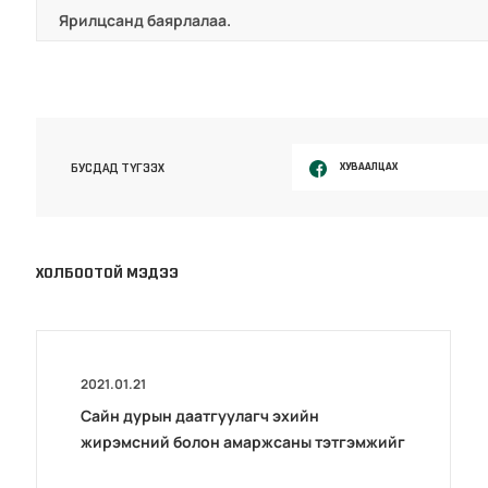
Ярилцсанд баярлалаа.
ХУВААЛЦАХ
БУСДАД ТҮГЭЭХ
ХОЛБООТОЙ МЭДЭЭ
2021.01.21
Сайн дурын даатгуулагч эхийн
жирэмсний болон амаржсаны тэтгэмжийг
100 хувиар олгож эхэллээ