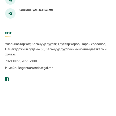
BAGANUUR@NDAATGAL.MN
ХАЯГ
Улаанбаатар хот, Багануур дүүрэг, 1 дүгээр хороо, Наран хороолол,
Нацагдоржийн гудамж 58, Багануур дүүргийн нийгмийн даатгалын
хэлтэс
7021-0021, 7021-2100
И-мэйл: Baganuur@ndaatgal.mn