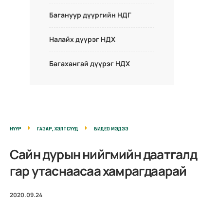
Багануур дүүргийн НДГ
Налайх дүүрэг НДХ
Багахангай дүүрэг НДХ
НҮҮР
ГАЗАР, ХЭЛТСҮҮД
ВИДЕО МЭДЭЭ
Сайн дурын нийгмийн даатгалд
гар утаснаасаа хамрагдаарай
2020.09.24