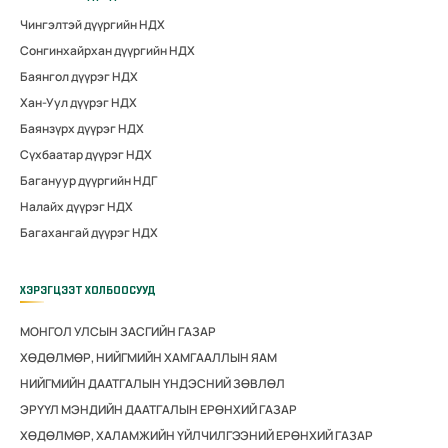
Чингэлтэй дүүргийн НДХ
Сонгинхайрхан дүүргийн НДХ
Баянгол дүүрэг НДХ
Хан-Уул дүүрэг НДХ
Баянзүрх дүүрэг НДХ
Сүхбаатар дүүрэг НДХ
Багануур дүүргийн НДГ
Налайх дүүрэг НДХ
Багахангай дүүрэг НДХ
ХЭРЭГЦЭЭТ ХОЛБООСУУД
МОНГОЛ УЛСЫН ЗАСГИЙН ГАЗАР
ХӨДӨЛМӨР, НИЙГМИЙН ХАМГААЛЛЫН ЯАМ
НИЙГМИЙН ДААТГАЛЫН ҮНДЭСНИЙ ЗӨВЛӨЛ
ЭРҮҮЛ МЭНДИЙН ДААТГАЛЫН ЕРӨНХИЙ ГАЗАР
ХӨДӨЛМӨР, ХАЛАМЖИЙН ҮЙЛЧИЛГЭЭНИЙ ЕРӨНХИЙ ГАЗАР