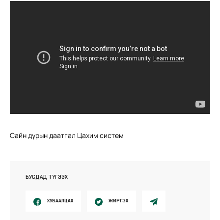
Сайн дурын даатгал Цахим систем
БУСДАД ТҮГЭЭХ
ХУВААЛЦАХ
ЖИРГЭХ