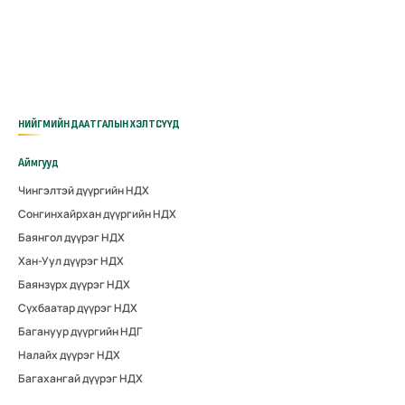
НИЙГМИЙН ДААТГАЛЫН ХЭЛТСҮҮД
Аймгууд
Чингэлтэй дүүргийн НДХ
Сонгинхайрхан дүүргийн НДХ
Баянгол дүүрэг НДХ
Хан-Уул дүүрэг НДХ
Баянзүрх дүүрэг НДХ
Сүхбаатар дүүрэг НДХ
Багануур дүүргийн НДГ
Налайх дүүрэг НДХ
Багахангай дүүрэг НДХ