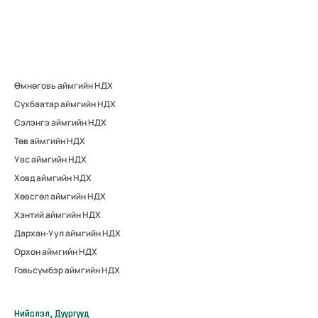
Өмнөговь аймгийн НДХ
Сүхбаатар аймгийн НДХ
Сэлэнгэ аймгийн НДХ
Төв аймгийн НДХ
Увс аймгийн НДХ
Ховд аймгийн НДХ
Хөвсгөл аймгийн НДХ
Хэнтий аймгийн НДХ
Дархан-Уул аймгийн НДХ
Орхон аймгийн НДХ
Говьсүмбэр аймгийн НДХ
Нийслэл, Дүүргүүд