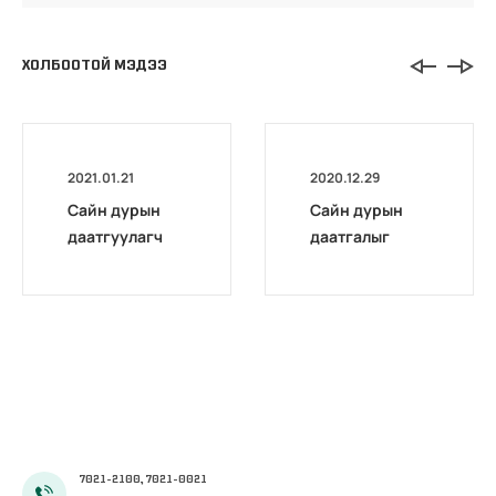
ХОЛБООТОЙ МЭДЭЭ
2021.01.21
2020.12.29
Сайн дурын
Сайн дурын
даатгуулагч
даатгалыг
эхийн
бүрэн
жирэмсний
цахимжууллаа.
болон
амаржсаны
тэтгэмжийг
100 хувиар
олгож эхэллээ
7021-2100, 7021-0021