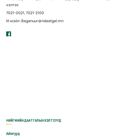
хэлтэс
7021-0021, 7021-2100
И-мэйл: Baganuur@ndaatgal.mn
НИЙГМИЙН ДААТГАЛЫН ХЭЛТСҮҮД
Аймгууд