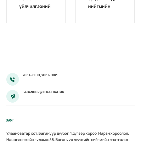
үйлчилгээний
нийгмийн
тайлан /2015-
даатгалын
03/
ерөнхий
газрын ёс зүйн
хорооны 2017
оны тайлан
7021-2100, 7021-0021
BAGANUUR@NDAATGAL.MN
ХАЯГ
Улаанбаатар хот, Багануур дүүрэг, 1 дүгээр хороо, Наран хороолол,
Нацагдоржийн гудамж 58, Багануур дүүргийн нийгмийн даатгалын