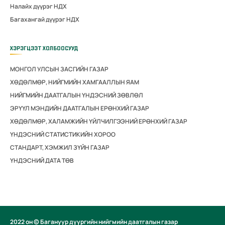
Налайх дүүрэг НДХ
Багахангай дүүрэг НДХ
ХЭРЭГЦЭЭТ ХОЛБООСУУД
МОНГОЛ УЛСЫН ЗАСГИЙН ГАЗАР
ХӨДӨЛМӨР, НИЙГМИЙН ХАМГААЛЛЫН ЯАМ
НИЙГМИЙН ДААТГАЛЫН ҮНДЭСНИЙ ЗӨВЛӨЛ
ЭРҮҮЛ МЭНДИЙН ДААТГАЛЫН ЕРӨНХИЙ ГАЗАР
ХӨДӨЛМӨР, ХАЛАМЖИЙН ҮЙЛЧИЛГЭЭНИЙ ЕРӨНХИЙ ГАЗАР
ҮНДЭСНИЙ СТАТИСТИКИЙН ХОРОО
СТАНДАРТ, ХЭМЖИЛ ЗҮЙН ГАЗАР
ҮНДЭСНИЙ ДАТА ТӨВ
2022 он © Багануур дүүргийн нийгмийн даатгалын газар