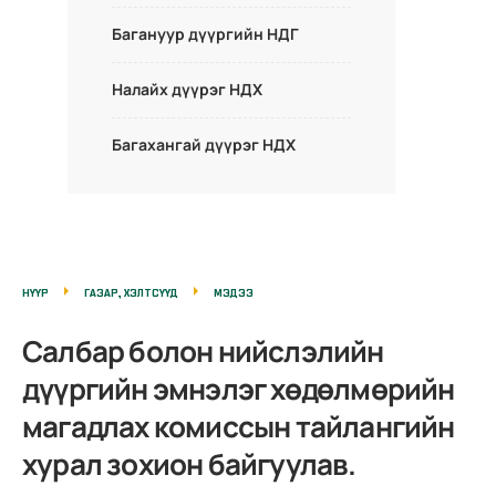
Багануур дүүргийн НДГ
Налайх дүүрэг НДХ
Багахангай дүүрэг НДХ
НҮҮР
ГАЗАР, ХЭЛТСҮҮД
МЭДЭЭ
Салбар болон нийслэлийн
дүүргийн эмнэлэг хөдөлмөрийн
магадлах комиссын тайлангийн
хурал зохион байгуулав.