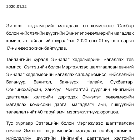
2020.01.22
Эмнэлэг хөдөлмөрийн магадлах төв комиссоос “Салбар
болон нийслэлийн дүүргийн Эмнэлэг хөдөлмөрийн магадлах
комиссын тайлангийн хурал”-ыг 2020 оны 01 дүгээр сарын
17-ны өдөр зохион байгуулав.
Тайлангийн хуралд Эмнэлэг хөдөлмөрийн магадлах төв
комисс, Сэтгэцийн болон Мэргэжлээс шалтгаалсан өвчний
Эмнэлэг хөдөлмөрийн магадлах салбар комисс, нийслэлийн
Багануур, Баянгол, Баянзүрх, Налайх, Сүхбаатар,
Сонгинохайрхан, Хан-Уул, Чингэлтэй дүүргийн Нийгмийн
даатгалын хэлтсийн дэргэдэх Эмнэлэг хөдөлмөрийн
магадлах комиссын дарга, магадлагч эмч, гишүүдийн
төлөөлөл нийт 40 гаруй эмч, мэргэжилтнүүд оролцов.
Тус хурлаар Сэтгэцийн болон Мэргэжлээс шалтгаалсан
өвчний Эмнэлэг хөдөлмөрийн магадлах салбар комисс,
нийслэлийн дүүргийн Нийгмийн даатгалын хэлтсийн