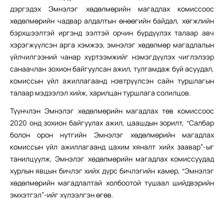
дэргэдэх Эмнэлэг хөдөлмөрийн магадлах комиссоос
хөдөлмөрийн чадвар алдалтын өнөөгийн байдал, хөгжлийн
бэрхшээлтэй иргэнд ээлтэй орчин бүрдүүлэх талаар авч
хэрэгжүүлсэн арга хэмжээ, эмнэлэг хөдөлмөр магадлалын
үйлчилгээний чанар хүртээмжийг нэмэгдүүлэх чиглэлээр
санаачлан зохион байгуулсан ажил, тулгамдаж буй асуудал,
комиссын үйл ажиллагаанд нэвтрүүлсэн сайн туршлагын
талаар мэдээлэл хийж, харилцан туршлага солилцов.
Түүнчлэн Эмнэлэг хөдөлмөрийн магадлах төв комиссоос
2020 онд зохион байгуулах ажил, цаашдын зорилт, “Салбар
болон орон нутгийн Эмнэлэг хөдөлмөрийн магадлах
комиссын үйл ажиллагаанд цахим хяналт хийх заавар”-ыг
танилцуулж, Эмнэлэг хөдөлмөрийн магадлах комиссуудад
хурлын явцын бичлэг хийх дүрс бичлэгийн камер, “Эмнэлэг
хөдөлмөрийн магадлалтай холбоотой тушаал шийдвэрийн
эмхэтгэл”-ийг хүлээлгэн өгөв.