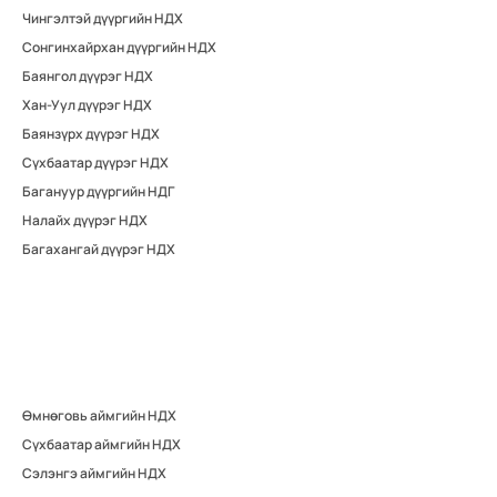
Чингэлтэй дүүргийн НДХ
Сонгинхайрхан дүүргийн НДХ
Баянгол дүүрэг НДХ
Хан-Уул дүүрэг НДХ
Баянзүрх дүүрэг НДХ
Сүхбаатар дүүрэг НДХ
Багануур дүүргийн НДГ
Налайх дүүрэг НДХ
Багахангай дүүрэг НДХ
Өмнөговь аймгийн НДХ
Сүхбаатар аймгийн НДХ
Сэлэнгэ аймгийн НДХ