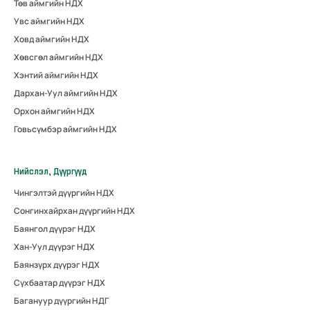
Төв аймгийн НДХ
Увс аймгийн НДХ
Ховд аймгийн НДХ
Хөвсгөл аймгийн НДХ
Хэнтий аймгийн НДХ
Дархан-Уул аймгийн НДХ
Орхон аймгийн НДХ
Говьсүмбэр аймгийн НДХ
Нийслэл, Дүүргүүд
Чингэлтэй дүүргийн НДХ
Сонгинхайрхан дүүргийн НДХ
Баянгол дүүрэг НДХ
Хан-Уул дүүрэг НДХ
Баянзүрх дүүрэг НДХ
Сүхбаатар дүүрэг НДХ
Багануур дүүргийн НДГ