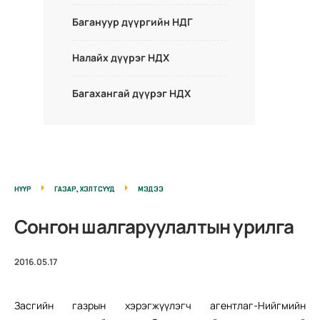
Багануур дүүргийн НДГ
Налайх дүүрэг НДХ
Багахангай дүүрэг НДХ
НҮҮР
ГАЗАР, ХЭЛТСҮҮД
МЭДЭЭ
Сонгон шалгаруулалтын урилга
2016.05.17
Засгийн газрын хэрэгжүүлэгч агентлаг-Нийгмийн