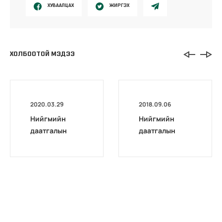
ХУВААЛЦАХ
ЖИРГЭХ
ХОЛБООТОЙ МЭДЭЭ
2020.03.29
2018.09.06
Нийгмийн
Нийгмийн
даатгалын
даатгалын
шилдэг
шилдэг
шимтгэл
шимтгэл
төлөгч
төлөгч, ажил
байгууллагууд
олгогчийг
ыг
шалгарууллаа
шалгарууллаа