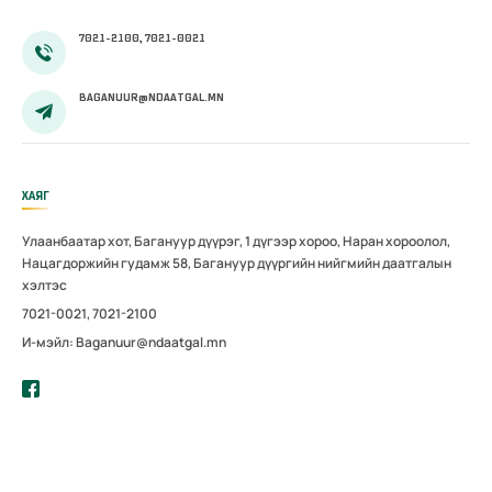
7021-2100, 7021-0021
BAGANUUR@NDAATGAL.MN
ХАЯГ
Улаанбаатар хот, Багануур дүүрэг, 1 дүгээр хороо, Наран хороолол,
Нацагдоржийн гудамж 58, Багануур дүүргийн нийгмийн даатгалын
хэлтэс
7021-0021, 7021-2100
И-мэйл: Baganuur@ndaatgal.mn