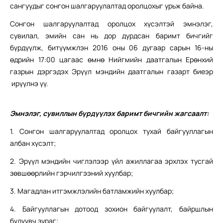
сангуудыг сонгон шалгаруулалтад оролцохыг урьж байна.
Сонгон шалгаруулалтад оролцох хүсэлтэй эмнэлэг,
сувилал, эмийн сан нь дор дурдсан баримт бичгийг
бүрдүүлж, битүүмжлэн 2016 оны 06 дугаар сарын 16-ны
өдрийн 17:00 цагаас өмнө Нийгмийн даатгалын Ерөнхий
газрын дэргэдэх Эрүүл мэндийн даатгалын газарт биеэр
ирүүлнэ үү.
Эмнэлэг, сувиллын бүрдүүлэх баримт бичгийн жагсаалт:
1. Сонгон шалгаруулалтад оролцох тухай байгууллагын
албан хүсэлт;
2. Эрүүл мэндийн чиглэлээр үйл ажиллагаа эрхлэх тусгай
зөвшөөрлийн гэрчилгээний хуулбар;
3. Магадлан итгэмжлэлийн батламжийн хуулбар;
4. Байгууллагын дотоод зохион байгуулалт, байршлын
бүдүүвч зураг;