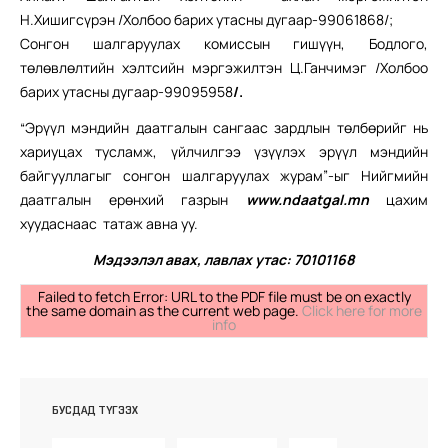
Н.Хишигсүрэн /Холбоо барих утасны дугаар-99061868/;
Сонгон шалгаруулах комиссын гишүүн, Бодлого,
төлөвлөлтийн хэлтсийн мэргэжилтэн Ц.Ганчимэг /Холбоо
барих утасны дугаар-99095958
/.
“Эрүүл мэндийн даатгалын сангаас зардлын төлбөрийг нь
хариуцах тусламж, үйлчилгээ үзүүлэх эрүүл мэндийн
байгууллагыг сонгон шалгаруулах журам”-ыг Нийгмийн
даатгалын ерөнхий газрын
www.ndaatgal.mn
цахим
хуудаснаас татаж авна уу.
Мэдээлэл авах, лавлах утас: 70101168
Failed to fetch Error: URL to the PDF file must be on exactly
the same domain as the current web page.
Click here for more
info
БУСДАД ТҮГЭЭХ