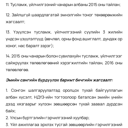
11. Тусламж, үйлчилгээний чанарын албаны 2015 оны тайлан;
12. Зайлшгүй шаардлагатай эмнэлгийн тоног төхөөрөмжийн
жагсаалт;
13. Үзүүлсэн тусламж, үйлчилгээний сүүлийн 3 жилийн
үндсэн үзүүлэлтүүд (өвчлөл, орны фонд ашиглалт, дундаж ор
хоног, нас баралт зэрэг);
14. 2015 оны чанарын болон сувилахуйн тусламж, үйлчилгээг
сайжруулах төлөвлөгөөний хэрэгжилтийн тайлан, 2016 оны
төлөвлөгөө.
Эмийн сангийн бүрдүүлэх баримт бичгийн жагсаалт:
1. Сонгон шалгаруулалтад оролцох тухай байгууллагын
албан хүсэлт, НДҮЗ-ийн тогтоолоор баталсан эмийн үнийн
дээд хязгаарыг хүлээн зөвшөөрсөн тухай заавал дурдсан
байх;
2. Улсын бүртгэлийн гэрчилгээний хуулбар;
3. Үйл ажиллагаа эрхлэх тусгай зөвшөөрлийн гэрчилгээний