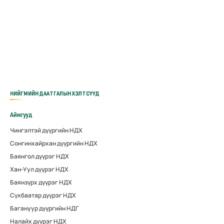
НИЙГМИЙН ДААТГАЛЫН ХЭЛТСҮҮД
Аймгууд
Чингэлтэй дүүргийн НДХ
Сонгинхайрхан дүүргийн НДХ
Баянгол дүүрэг НДХ
Хан-Уул дүүрэг НДХ
Баянзүрх дүүрэг НДХ
Сүхбаатар дүүрэг НДХ
Багануур дүүргийн НДГ
Налайх дүүрэг НДХ