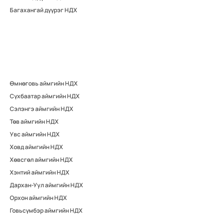
Багахангай дүүрэг НДХ
Өмнөговь аймгийн НДХ
Сүхбаатар аймгийн НДХ
Сэлэнгэ аймгийн НДХ
Төв аймгийн НДХ
Увс аймгийн НДХ
Ховд аймгийн НДХ
Хөвсгөл аймгийн НДХ
Хэнтий аймгийн НДХ
Дархан-Уул аймгийн НДХ
Орхон аймгийн НДХ
Говьсүмбэр аймгийн НДХ