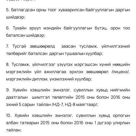
5. Батлагдсан орны тоог хуваарилсан байгууллагын даргын
шийдвэр;
6. Тухайн эрүүл мэндийн байгууллагын бүтэц, орон тоо
баталсан шийдвэр;
7. Тусгай зөвшөөрөлд заасан тусламж, үйлчилгээний
төлбөрийг баталсан даргын тушаалын хуулбар;
8. Тусламж, үйлчилгээг үзүүлэх мэргэшсэн хүний нөөцийн
мэргэжлийн үйл ажиллагаа эрхлэх зөвшөөрөл /лиценз/,
мэргэжлийн диплом, үнэмлэхний хуулбар;
9. Хувийн хэвшлийн эмнэлэг, сувиллын хувьд нийгмийн
даатгалын шимтгэл төлөлтийн 2015 оны болон 2016 оны
эхний 5 сарын тайлан /НД-7, НД-8 маягтаар/;
10. Хувийн хэвшлийн эмнэлэг, сувиллын хувьд орлогын
албан татварын 2015 оны болон 2016 оны 1 дүгээр улирлын
тайлан;