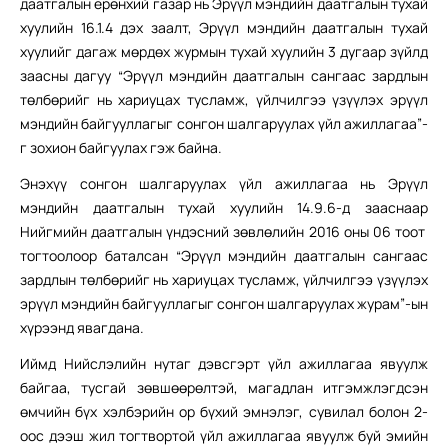
даатгалын ерөнхий газар нь Эрүүл мэндийн даатгалын тухай
хуулийн 16.1.4 дэх заалт, Эрүүл мэндийн даатгалын тухай
хуулийг дагаж мөрдөх журмын тухай хуулийн 3 дугаар зүйлд
заасны дагуу “Эрүүл мэндийн даатгалын сангаас зардлын
төлбөрийг нь хариуцах тусламж, үйлчилгээ үзүүлэх эрүүл
мэндийн байгууллагыг сонгон шалгаруулах үйл ажиллагаа”-
г зохион байгуулах гэж байна.
Энэхүү сонгон шалгаруулах үйл ажиллагаа нь Эрүүл
мэндийн даатгалын тухай хуулийн 14.9.6-д зааснаар
Нийгмийн даатгалын үндэсний зөвлөлийн 2016 оны 06 тоот
тогтоолоор баталсан “Эрүүл мэндийн даатгалын сангаас
зардлын төлбөрийг нь хариуцах тусламж, үйлчилгээ үзүүлэх
эрүүл мэндийн байгууллагыг сонгон шалгаруулах журам”-ын
хүрээнд явагдана.
Иймд Нийслэлийн нутаг дэвсгэрт үйл ажиллагаа явуулж
байгаа, тусгай зөвшөөрөлтэй, магадлан итгэмжлэгдсэн
өмчийн бүх хэлбэрийн ор бүхий эмнэлэг, сувилал болон 2-
оос дээш жил тогтвортой үйл ажиллагаа явуулж буй эмийн