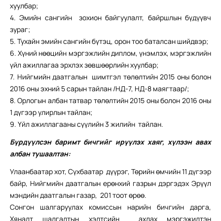
хуулбар;
4. Эмийн сангийн зохион байгуулалт, байршлын бүдүүвч
зураг;
5. Тухайн эмийн сангийн бүтэц, орон тоо баталсан шийдвэр;
6. Хүний нөөцийн мэргэжлийн диплом, үнэмлэх, мэргэжлийн
үйл ажиллагаа эрхлэх зөвшөөрлийн хуулбар;
7. Нийгмийн даатгалын шимтгэл төлөлтийн 2015 оны болон
2016 оны эхний 5 сарын тайлан /НД-7, НД-8 маягтаар/;
8. Орлогын албан татвар төлөлтийн 2015 оны болон 2016 оны
1 дүгээр улирлын тайлан;
9. Үйл ажиллагааны сүүлийн 3 жилийн тайлан.
Бүрдүүлсэн баримт бичгийг ирүүлэх хаяг, хүлээн авах
албан тушаалтан:
Улаанбаатар хот, Сүхбаатар дүүрэг, Төрийн өмчийн 11 дүгээр
байр, Нийгмийн даатгалын ерөнхий газрын дэргэдэх Эрүүл
мэндийн даатгалын газар, 201 тоот өрөө.
Сонгон шалгаруулах комиссын нарийн бичгийн дарга,
Хяналт шалгалтын хэлтсийн ахлах мэргэжилтэн