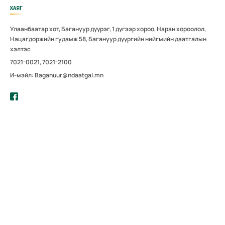
ХАЯГ
Улаанбаатар хот, Багануур дүүрэг, 1 дүгээр хороо, Наран хороолол,
Нацагдоржийн гудамж 58, Багануур дүүргийн нийгмийн даатгалын
хэлтэс
7021-0021, 7021-2100
И-мэйл: Baganuur@ndaatgal.mn