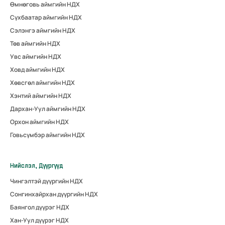
Өмнөговь аймгийн НДХ
Сүхбаатар аймгийн НДХ
Сэлэнгэ аймгийн НДХ
Төв аймгийн НДХ
Увс аймгийн НДХ
Ховд аймгийн НДХ
Хөвсгөл аймгийн НДХ
Хэнтий аймгийн НДХ
Дархан-Уул аймгийн НДХ
Орхон аймгийн НДХ
Говьсүмбэр аймгийн НДХ
Нийслэл, Дүүргүүд
Чингэлтэй дүүргийн НДХ
Сонгинхайрхан дүүргийн НДХ
Баянгол дүүрэг НДХ
Хан-Уул дүүрэг НДХ