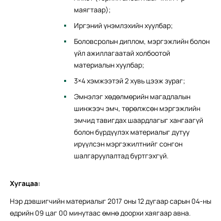
маягтаар);
Иргэний үнэмлэхийн хуулбар;
Боловсролын диплом, мэргэжлийн болон
үйл ажиллагаатай холбоотой
материалын хуулбар;
3×4 хэмжээтэй 2 хувь цээж зураг;
Эмнэлэг хөдөлмөрийн магадлалын
шинжээч эмч, төрөлжсөн мэргэжлийн
эмчид тавигдах шаардлагыг хангаагүй
болон бүрдүүлэх материалыг дутуу
ирүүлсэн мэргэжилтнийг сонгон
шалгаруулалтад бүртгэхгүй.
Хугацаа:
Нэр дэвшигчийн материалыг 2017 оны 12 дугаар сарын 04-ны
өдрийн 09 цаг 00 минутаас өмнө доорхи хаягаар авна.