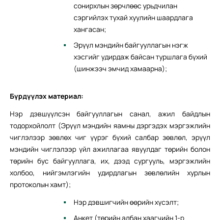
сонирхлын зөрчлөөс урьдчилан
сэргийлэх тухай хуулийн шаардлага
хангасан;
Эрүүл мэндийн байгууллагын нэгж
хэсгийг удирдаж байсан туршлага бүхий
(шинжээч эмчид хамаарна);
Бүрдүүлэх материал:
Нэр дэвшүүлсэн байгууллагын санал, ажил байдлын
тодорхойлолт (Эрүүл мэндийн яамны дэргэдэх мэргэжлийн
чиглэлээр зөвлөх чиг үүрэг бүхий салбар зөвлөл, эрүүл
мэндийн чиглэлээр үйл ажиллагаа явуулдаг төрийн болон
төрийн бус байгууллага, их, дээд сургууль, мэргэжлийн
холбоо, нийгэмлэгийн удирдлагын зөвлөлийн хурлын
протоколын хамт);
Нэр дэвшигчийн өөрийн хүсэлт;
Анкет (төрийн албан хаагчийн 1-р