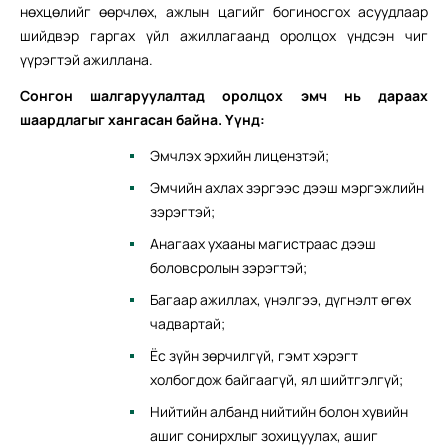
нөхцөлийг өөрчлөх, ажлын цагийг богиносгох асуудлаар
шийдвэр гаргах үйл ажиллагаанд оролцох үндсэн чиг
үүрэгтэй ажиллана.
Сонгон шалгаруулалтад оролцох эмч нь дараах
шаардлагыг хангасан байна. Үүнд:
Эмчлэх эрхийн лицензтэй;
Эмчийн ахлах зэргээс дээш мэргэжлийн
зэрэгтэй;
Анагаах ухааны магистраас дээш
боловсролын зэрэгтэй;
Багаар ажиллах, үнэлгээ, дүгнэлт өгөх
чадвартай;
Ёс зүйн зөрчилгүй, гэмт хэрэгт
холбогдож байгаагүй, ял шийтгэлгүй;
Нийтийн албанд нийтийн болон хувийн
ашиг сонирхлыг зохицуулах, ашиг