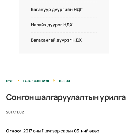
Багануур дүүргийн НДГ
Налайх дүүрэг НДХ
Багахангай дүүрэг НДХ
НҮҮР
ГАЗАР, ХЭЛТСҮҮД
МЭДЭЭ
Сонгон шалгаруулалтын урилга
2017.11.02
Огноо:
2017 оны 11 дүгээр сарын 03-ний өдөр