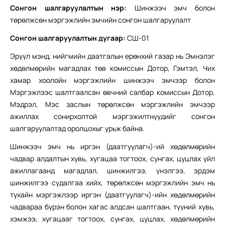
Сонгон шалгаруулалтын нэр:
Шинжээч эмч болон
төрөлжсөн мэргэжлийн эмчийн сонгон шалгаруулалт
Сонгон шалгаруулалтын дугаар:
СШ-01
Эрүүл мэнд, нийгмийн даатгалын ерөнхий газар нь
Эмнэлэг
хөдөлмөрийн магадлах төв комиссын Дотор, Гэмтэл, Чих
хамар хоолойн мэргэжлийн шинжээч эмчээр болон
Мэргэжлээс шалтгаалсан өвчний салбар комиссын Дотор,
Мэдрэл, Мэс заслын төрөлжсөн мэргэжлийн эмчээр
ажиллах сонирхолтой мэргэжилтнүүдийг сонгон
шалгаруулалтад оролцохыг урьж байна.
Шинжээч эмч нь иргэн (даатгуулагч)-ий хөдөлмөрийн
чадвар алдалтын хувь, хугацаа тогтоох, сунгах, цуцлах үйл
ажиллагаанд магадлал, шинжилгээ, үнэлгээ, эрдэм
шинжилгээ судалгаа хийх, төрөлжсөн мэргэжлийн эмч нь
тухайн мэргэжлээр иргэн (даатгуулагч)-ийн хөдөлмөрийн
чадвараа бүрэн болон хагас алдсан шалтгаан, түүний хувь,
хэмжээ, хугацааг тогтоох, сунгах, цуцлах, хөдөлмөрийн