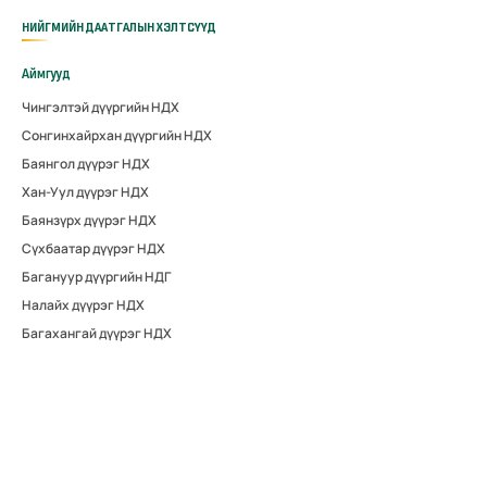
НИЙГМИЙН ДААТГАЛЫН ХЭЛТСҮҮД
Аймгууд
Чингэлтэй дүүргийн НДХ
Сонгинхайрхан дүүргийн НДХ
Баянгол дүүрэг НДХ
Хан-Уул дүүрэг НДХ
Баянзүрх дүүрэг НДХ
Сүхбаатар дүүрэг НДХ
Багануур дүүргийн НДГ
Налайх дүүрэг НДХ
Багахангай дүүрэг НДХ