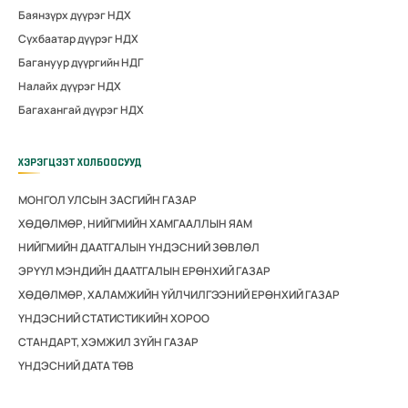
Баянзүрх дүүрэг НДХ
Сүхбаатар дүүрэг НДХ
Багануур дүүргийн НДГ
Налайх дүүрэг НДХ
Багахангай дүүрэг НДХ
ХЭРЭГЦЭЭТ ХОЛБООСУУД
МОНГОЛ УЛСЫН ЗАСГИЙН ГАЗАР
ХӨДӨЛМӨР, НИЙГМИЙН ХАМГААЛЛЫН ЯАМ
НИЙГМИЙН ДААТГАЛЫН ҮНДЭСНИЙ ЗӨВЛӨЛ
ЭРҮҮЛ МЭНДИЙН ДААТГАЛЫН ЕРӨНХИЙ ГАЗАР
ХӨДӨЛМӨР, ХАЛАМЖИЙН ҮЙЛЧИЛГЭЭНИЙ ЕРӨНХИЙ ГАЗАР
ҮНДЭСНИЙ СТАТИСТИКИЙН ХОРОО
СТАНДАРТ, ХЭМЖИЛ ЗҮЙН ГАЗАР
ҮНДЭСНИЙ ДАТА ТӨВ