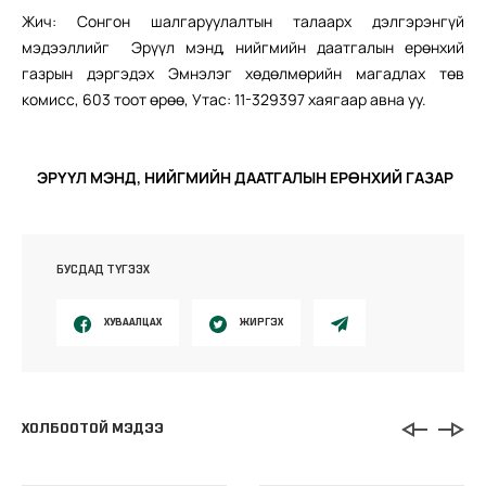
Жич: Сонгон шалгаруулалтын талаарх дэлгэрэнгүй
мэдээллийг Эрүүл мэнд, нийгмийн даатгалын ерөнхий
газрын дэргэдэх Эмнэлэг хөдөлмөрийн магадлах төв
комисс, 603 тоот өрөө, Утас: 11-329397 хаягаар авна уу.
ЭРҮҮЛ МЭНД, НИЙГМИЙН ДААТГАЛЫН ЕРӨНХИЙ ГАЗАР
БУСДАД ТҮГЭЭХ
ХУВААЛЦАХ
ЖИРГЭХ
ХОЛБООТОЙ МЭДЭЭ