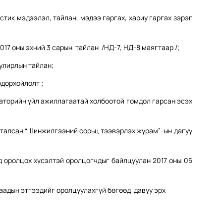
стик мэдээлэл, тайлан, мэдээ гаргах, хариу гаргах зэрэг
17 оны эхний 3 сарын тайлан /НД-7, НД-8 маягтаар /;
 улирлын тайлан;
одорхойлолт ;
раторийн үйл ажиллагаатай холбоотой гомдол гарсан эсэх
баталсан “Шинжилгээний сорьц тээвэрлэх журам”-ын дагуу
д оролцох хүсэлтэй оролцогчдыг байлцуулан 2017 оны 05
аадын этгээдийг оролцуулахгүй бөгөөд давуу эрх