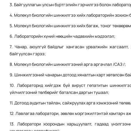
3. Байгууллагын улсын бүртгэлийн гэрчилгээ болон лаборат
4. Молекул биологийн шинжилгээ хийх лабораторийн зохион б
5. Молекул биологийн шинжилгээ хийх багаж, тоног төхөөрөм
6. Лабораторийн хүний нөөцийн чадавхийн мэдээлэл;
7. Чанар, аюулгүй байдлыг хангасан урвалжийн жагсаалт, 
байгуулсан гэрээ;
8. Молекул биологийн шинжилгээний арга аргачлал /САЗ /;
9. Шинжилгээний чанарын дотоод хяналтын карт хөтөлсөн байд
10. Лабораторид хийгдэж буй вируст гепатитын шинжилгээ
үйлчилгээний төлбөрийг баталсан даргын тушаал;
11. Дотоод аудитын тайлан, сайжруулах арга хэмжээний төлөв
12. Лавлагаа лаборатори, зөвлөх мэргэжилтэнтэй хамтарч аж
13. Лаборатори хоорондын харьцуулалт, гадаад үнэлгээн
хамрагдсан сертификат/;