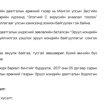
ийн даатгалын ерөнхий газар нь Монгол улсын Засгийн
рийн хүрээнд “Элэгний С вирусийн ачаалал тоолох”
ллагааг улсын хэмжээнд зохион байгуулах гэж байна.
даатгалын үндэсний зөвлөлийн баталсан “Эрүүл мэндийн
үйлчилгээ үзүүлэх эрүүл мэндийн байгууллагыг сонгон
аа явуулж байгаа, тусгай зөвшөөрөл бүхий өмчийн бүх
на.
орх баримт бичгийг бүрдүүлж, 2017 оны 05 дугаар сарын
алын ерөнхий газрын Эрүүл мэндийн даатгалын бодлогын
лт:
 хүсэлт;