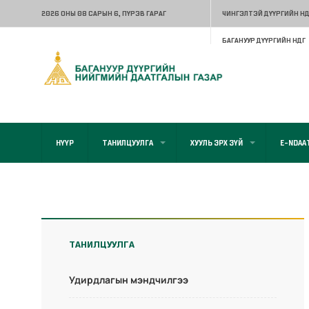
2026 ОНЫ 08 САРЫН 6
, ПҮРЭВ ГАРАГ
ЧИНГЭЛТЭЙ ДҮҮРГИЙН НД
БАГАНУУР ДҮҮРГИЙН НДГ
НҮҮР
ТАНИЛЦУУЛГА
ХУУЛЬ ЭРХ ЗҮЙ
E-NDAA
ТАНИЛЦУУЛГА
Удирдлагын мэндчилгээ