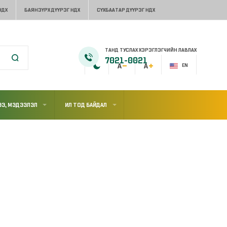
НДХ
БАЯНЗҮРХ ДҮҮРЭГ НДХ
СҮХБААТАР ДҮҮРЭГ НДХ
ТАНД ТУСЛАХ ХЭРЭГЛЭГЧИЙН ЛАВЛАХ
7021-0021
EN
Э, МЭДЭЭЛЭЛ
ИЛ ТОД БАЙДАЛ