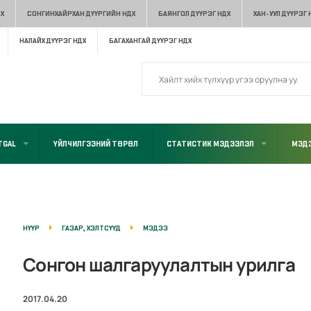
Х
СОНГИНХАЙРХАН ДҮҮРГИЙН НДХ
БАЯНГОЛ ДҮҮРЭГ НДХ
ХАН-УУЛ ДҮҮРЭГ 
НАЛАЙХ ДҮҮРЭГ НДХ
БАГАХАНГАЙ ДҮҮРЭГ НДХ
TGAL
ҮЙЛЧИЛГЭЭНИЙ ТӨРӨЛ
СТАТИСТИК МЭДЭЭЛЭЛ
МЭДЭ
НҮҮР
ГАЗАР, ХЭЛТСҮҮД
МЭДЭЭ
Сонгон шалгаруулалтын урилга
2017.04.20