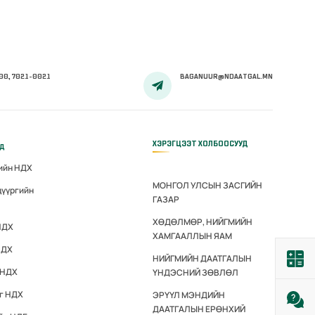
00, 7021-0021
BAGANUUR@NDAATGAL.MN
ХЭРЭГЦЭЭТ ХОЛБООСУУД
үд
гийн НДХ
МОНГОЛ УЛСЫН ЗАСГИЙН
дүүргийн
ГАЗАР
ХӨДӨЛМӨР, НИЙГМИЙН
НДХ
ХАМГААЛЛЫН ЯАМ
НДХ
НИЙГМИЙН ДААТГАЛЫН
 НДХ
ҮНДЭСНИЙ ЗӨВЛӨЛ
эг НДХ
ЭРҮҮЛ МЭНДИЙН
ДААТГАЛЫН ЕРӨНХИЙ