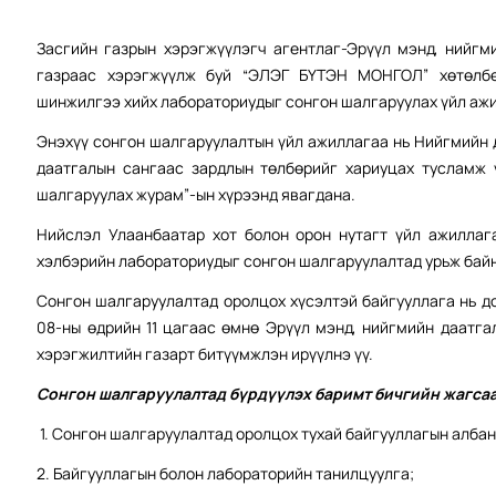
Засгийн газрын хэрэгжүүлэгч агентлаг-Эрүүл мэнд, нийгм
газраас хэрэгжүүлж буй “ЭЛЭГ БҮТЭН МОНГОЛ” хөтөлбө
шинжилгээ хийх лабораториудыг сонгон шалгаруулах үйл ажи
Энэхүү сонгон шалгаруулалтын үйл ажиллагаа нь Нийгмийн 
даатгалын сангаас зардлын төлбөрийг хариуцах тусламж 
шалгаруулах журам”-ын хүрээнд явагдана.
Нийслэл Улаанбаатар хот болон орон нутагт үйл ажиллаг
хэлбэрийн лабораториудыг сонгон шалгаруулалтад урьж бай
Сонгон шалгаруулалтад оролцох хүсэлтэй байгууллага нь до
08-ны өдрийн 11 цагаас өмнө Эрүүл мэнд, нийгмийн даатг
хэрэгжилтийн газарт битүүмжлэн ирүүлнэ үү.
Сонгон шалгаруулалтад бүрдүүлэх баримт бичгийн жагсаа
1. Сонгон шалгаруулалтад оролцох тухай байгууллагын албан
2. Байгууллагын болон лабораторийн танилцуулга;