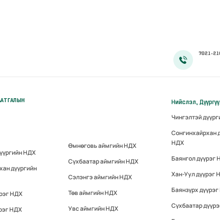
7021-21
ААТГАЛЫН
Нийслэл, Дүүргү
Чингэлтэй дүүр
Сонгинхайрхан 
НДХ
Өмнөговь аймгийн НДХ
дүүргийн НДХ
Баянгол дүүрэг 
Сүхбаатар аймгийн НДХ
хан дүүргийн
Хан-Уул дүүрэг 
Сэлэнгэ аймгийн НДХ
Баянзүрх дүүрэг
Төв аймгийн НДХ
үрэг НДХ
Сүхбаатар дүүр
Увс аймгийн НДХ
рэг НДХ