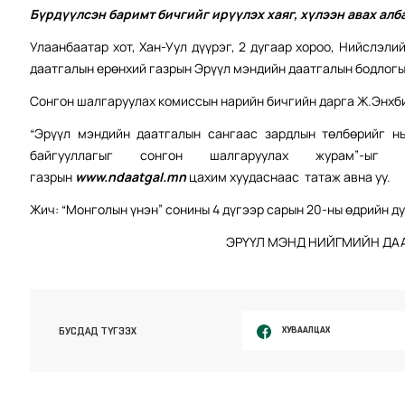
Бүрдүүлсэн баримт бичгийг ирүүлэх хаяг, хүлээн авах алб
Улаанбаатар хот, Хан-Уул дүүрэг, 2 дугаар хороо, Нийслэл
даатгалын ерөнхий газрын Эрүүл мэндийн даатгалын бодлогын
Сонгон шалгаруулах комиссын нарийн бичгийн дарга Ж.Энхб
“Эрүүл мэндийн даатгалын сангаас зардлын төлбөрийг нь
байгууллагыг сонгон шалгаруулах журам”-ыг
газрын
www.ndaatgal.mn
цахим хуудаснаас татаж авна уу.
Жич: “Монголын үнэн” сонины 4 дүгээр сарын 20-ны өдрийн д
ЭРҮҮЛ МЭНД НИЙГМИЙН ДАА
ХУВААЛЦАХ
БУСДАД ТҮГЭЭХ