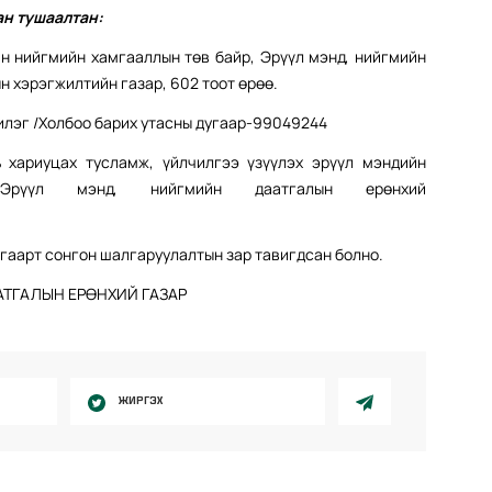
ан тушаалтан:
ийн нийгмийн хамгааллын төв байр, Эрүүл мэнд, нийгмийн
 хэрэгжилтийн газар, 602 тоот өрөө.
илэг /Холбоо барих утасны дугаар-99049244
 хариуцах тусламж, үйлчилгээ үзүүлэх эрүүл мэндийн
 Эрүүл мэнд, нийгмийн даатгалын ерөнхий
угаарт сонгон шалгаруулалтын зар тавигдсан болно.
ТГАЛЫН ЕРӨНХИЙ ГАЗАР
ЖИРГЭХ