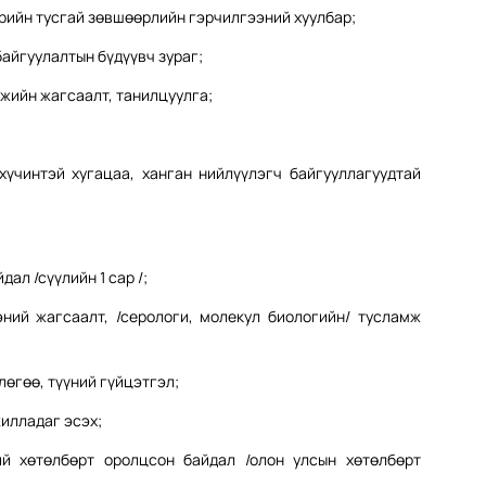
орийн тусгай зөвшөөрлийн гэрчилгээний хуулбар;
айгуулалтын бүдүүвч зураг;
жийн жагсаалт, танилцуулга;
хүчинтэй хугацаа, ханган нийлүүлэгч байгууллагуудтай
ал /сүүлийн 1 сар /;
ний жагсаалт, /серологи, молекул биологийн/ тусламж
лөгөө, түүний гүйцэтгэл;
илладаг эсэх;
ий хөтөлбөрт оролцсон байдал /олон улсын хөтөлбөрт