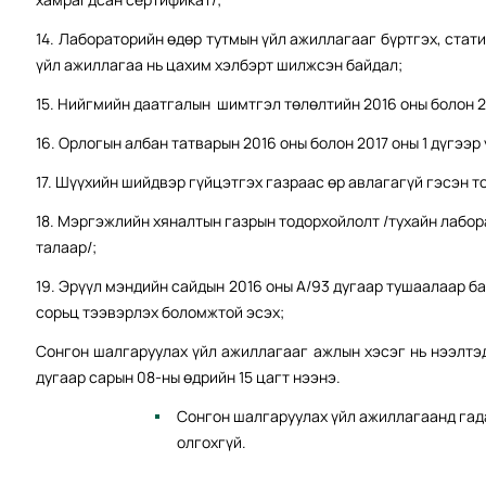
14. Лабораторийн өдөр тутмын үйл ажиллагааг бүртгэх, стати
үйл ажиллагаа нь цахим хэлбэрт шилжсэн байдал;
15. Нийгмийн даатгалын шимтгэл төлөлтийн 2016 оны болон 20
16. Орлогын албан татварын 2016 оны болон 2017 оны 1 дүгээр
17. Шүүхийн шийдвэр гүйцэтгэх газраас өр авлагагүй гэсэн т
18. Мэргэжлийн хяналтын газрын тодорхойлолт /тухайн лабо
талаар/;
19. Эрүүл мэндийн сайдын 2016 оны А/93 дугаар тушаалаар 
сорьц тээвэрлэх боломжтой эсэх;
Сонгон шалгаруулах үйл ажиллагааг ажлын хэсэг нь нээлтэ
дугаар сарын 08-ны өдрийн 15 цагт нээнэ.
Сонгон шалгаруулах үйл ажиллагаанд гад
олгохгүй.