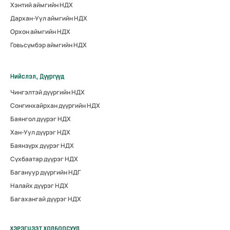
Хэнтий аймгийн НДХ
Дархан-Уул аймгийн НДХ
Орхон аймгийн НДХ
Говьсүмбэр аймгийн НДХ
Нийслэл, Дүүргүүд
Чингэлтэй дүүргийн НДХ
Сонгинхайрхан дүүргийн НДХ
Баянгол дүүрэг НДХ
Хан-Уул дүүрэг НДХ
Баянзүрх дүүрэг НДХ
Сүхбаатар дүүрэг НДХ
Багануур дүүргийн НДГ
Налайх дүүрэг НДХ
Багахангай дүүрэг НДХ
ХЭРЭГЦЭЭТ ХОЛБООСУУД