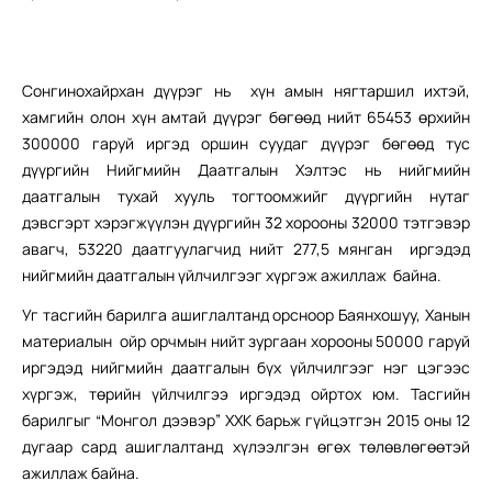
Сонгинохайрхан дүүрэг нь хүн амын нягтаршил ихтэй,
хамгийн олон хүн амтай дүүрэг бөгөөд нийт 65453 өрхийн
300000 гаруй иргэд оршин суудаг дүүрэг бөгөөд тус
дүүргийн Нийгмийн Даатгалын Хэлтэс нь нийгмийн
даатгалын тухай хууль тогтоомжийг дүүргийн нутаг
дэвсгэрт хэрэгжүүлэн дүүргийн 32 хорооны 32000 тэтгэвэр
авагч, 53220 даатгуулагчид нийт 277,5 мянган иргэдэд
нийгмийн даатгалын үйлчилгээг хүргэж ажиллаж байна.
Уг тасгийн барилга ашиглалтанд орсноор Баянхошуу, Ханын
материалын ойр орчмын нийт зургаан хорооны 50000 гаруй
иргэдэд нийгмийн даатгалын бүх үйлчилгээг нэг цэгээс
хүргэж, төрийн үйлчилгээ иргэдэд ойртох юм. Тасгийн
барилгыг “Монгол дээвэр” ХХК барьж гүйцэтгэн 2015 оны 12
дугаар сард ашиглалтанд хүлээлгэн өгөх төлөвлөгөөтэй
ажиллаж байна.