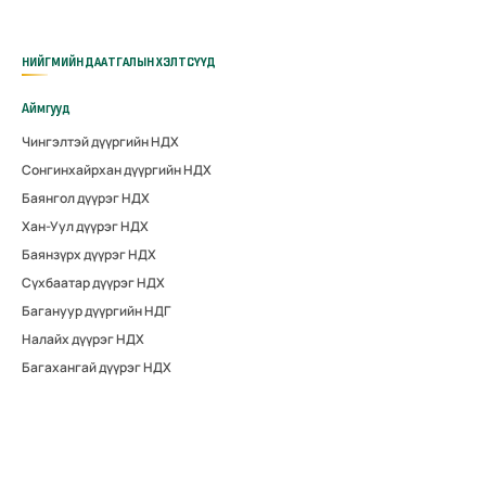
НИЙГМИЙН ДААТГАЛЫН ХЭЛТСҮҮД
Аймгууд
Чингэлтэй дүүргийн НДХ
Сонгинхайрхан дүүргийн НДХ
Баянгол дүүрэг НДХ
Хан-Уул дүүрэг НДХ
Баянзүрх дүүрэг НДХ
Сүхбаатар дүүрэг НДХ
Багануур дүүргийн НДГ
Налайх дүүрэг НДХ
Багахангай дүүрэг НДХ