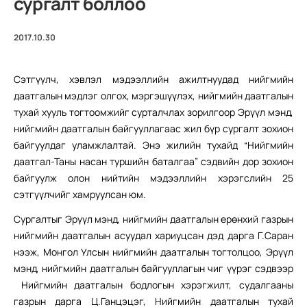
сургалт боллоо
2017.10.30
Сэтгүүлч, хэвлэл мэдээллийн ажилтнуудад нийгмийн
даатгалын мэдлэг олгох, мэргэшүүлэх, нийгмийн даатгалын
тухай хууль тогтоомжийг сурталчлах зорилгоор Эрүүл мэнд,
нийгмийн даатгалын байгууллагаас жил бүр сургалт зохион
байгуулдаг уламжлалтай. Энэ жилийн тухайд “Нийгмийн
даатгал-Таны насан туршийн баталгаа” сэдвийн дор зохион
байгуулж олон нийтийн мэдээллийн хэрэгслийн 25
сэтгүүлчийг хамруулсан юм.
Сургалтыг Эрүүл мэнд, нийгмийн даатгалын ерөнхий газрын
нийгмийн даатгалын асуудал хариуцсан дэд дарга Г.Саран
нээж, Монгол Улсын нийгмийн даатгалын тогтолцоо, Эрүүл
мэнд, нийгмийн даатгалын байгууллагын чиг үүрэг сэдвээр
Нийгмийн даатгалын бодлогын хэрэгжилт, судалгааны
газрын дарга Ц.Ганцэцэг, Нийгмийн даатгалын тухай