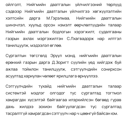
ойлголт, Нийгмийн даатгалын үйлчилгээний төрлүүд
сэдвээр Нийгмийн даатгалын үйлчилгээ хөгжүүлэлтийн
хэлтсийн дарга М.Гэрэлмаа, Нийгмийн даатгалын
шинэчлэл, хуульд орсон нэмэлт өөрчлөлтүүдийн талаар
Нийгмийн даатгалын бодлогын хэрэгжилт, судалгааны
газрын ахлах мэргэжилтэн С.Лхагвадорж нар илтгэл
танилцуулж, мэдээлэл өглөө.
Сургалтын төгсгөлд Эрүүл мэнд, нийгмийн даатгалын
ерөнхий газрын дарга Д.Зоригт сүүлийн үед хийгдэж буй
ажлаа тоймлон танилцуулж, сэтгүүлчдийн сонирхсон
асуултад хариулан чөлөөт ярилцлага өрнүүллээ.
Сэтгүүлчдийн тухайд нийгмийн даатгалын талаар
системтэй мэдлэг олгодог тус сургалтад тогтмол
хамрагдах хүсэлтэй байгаагаа илэрхийлсэн бөгөөд гурав
дахь жилдээ зохион байгуулагдсан тус сургалтад
тасралтгүй хамрагдсан сэтгүүлч нар ч цөөнгүй байсан юм.