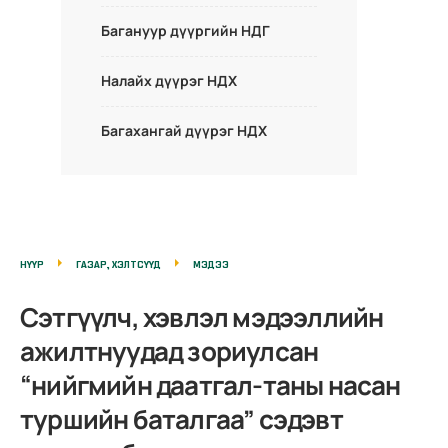
Багануур дүүргийн НДГ
Налайх дүүрэг НДХ
Багахангай дүүрэг НДХ
НҮҮР
ГАЗАР, ХЭЛТСҮҮД
МЭДЭЭ
Сэтгүүлч, хэвлэл мэдээллийн
ажилтнуудад зориулсан
“нийгмийн даатгал-таны насан
туршийн баталгаа” сэдэвт