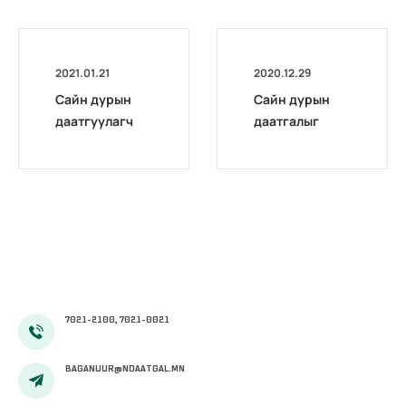
2021.01.21
2020.12.29
Сайн дурын
Сайн дурын
даатгуулагч
даатгалыг
эхийн
бүрэн
жирэмсний
цахимжууллаа.
болон
амаржсаны
тэтгэмжийг
100 хувиар
олгож эхэллээ
7021-2100, 7021-0021
BAGANUUR@NDAATGAL.MN