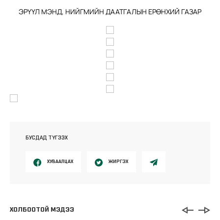
ЭРҮҮЛ МЭНД, НИЙГМИЙН ДААТГАЛЫН ЕРӨНХИЙ ГАЗАР
БУСДАД ТҮГЭЭХ
ХУВААЛЦАХ
ЖИРГЭХ
ХОЛБООТОЙ МЭДЭЭ