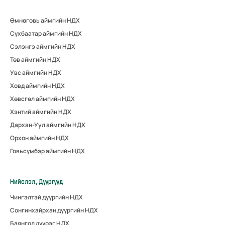
Өмнөговь аймгийн НДХ
Сүхбаатар аймгийн НДХ
Сэлэнгэ аймгийн НДХ
Төв аймгийн НДХ
Увс аймгийн НДХ
Ховд аймгийн НДХ
Хөвсгөл аймгийн НДХ
Хэнтий аймгийн НДХ
Дархан-Уул аймгийн НДХ
Орхон аймгийн НДХ
Говьсүмбэр аймгийн НДХ
Нийслэл, Дүүргүүд
Чингэлтэй дүүргийн НДХ
Сонгинхайрхан дүүргийн НДХ
Баянгол дүүрэг НДХ