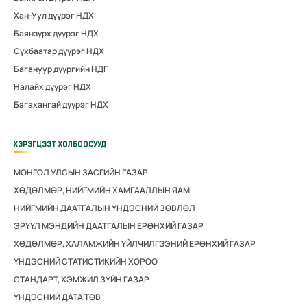
Хан-Уул дүүрэг НДХ
Баянзүрх дүүрэг НДХ
Сүхбаатар дүүрэг НДХ
Багануур дүүргийн НДГ
Налайх дүүрэг НДХ
Багахангай дүүрэг НДХ
ХЭРЭГЦЭЭТ ХОЛБООСУУД
МОНГОЛ УЛСЫН ЗАСГИЙН ГАЗАР
ХӨДӨЛМӨР, НИЙГМИЙН ХАМГААЛЛЫН ЯАМ
НИЙГМИЙН ДААТГАЛЫН ҮНДЭСНИЙ ЗӨВЛӨЛ
ЭРҮҮЛ МЭНДИЙН ДААТГАЛЫН ЕРӨНХИЙ ГАЗАР
ХӨДӨЛМӨР, ХАЛАМЖИЙН ҮЙЛЧИЛГЭЭНИЙ ЕРӨНХИЙ ГАЗАР
ҮНДЭСНИЙ СТАТИСТИКИЙН ХОРОО
СТАНДАРТ, ХЭМЖИЛ ЗҮЙН ГАЗАР
ҮНДЭСНИЙ ДАТА ТӨВ