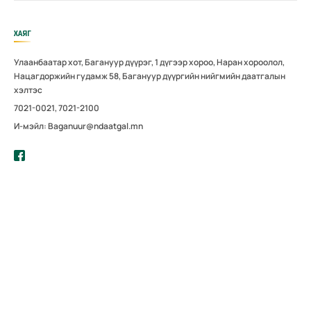
ХАЯГ
Улаанбаатар хот, Багануур дүүрэг, 1 дүгээр хороо, Наран хороолол,
Нацагдоржийн гудамж 58, Багануур дүүргийн нийгмийн даатгалын
хэлтэс
7021-0021, 7021-2100
И-мэйл: Baganuur@ndaatgal.mn