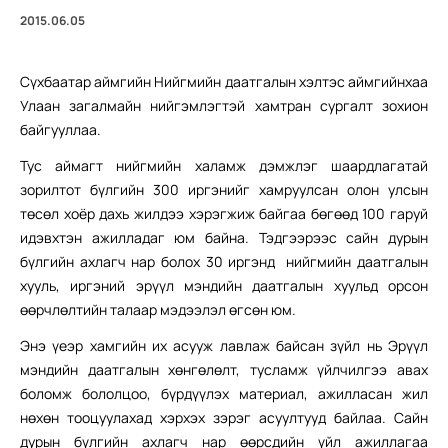
2015.06.05
Сүхбаатар аймгийн Нийгмийн даатгалын хэлтэс аймгийнхаа
Улаан загалмайн нийгэмлэгтэй хамтран сургалт зохион
байгууллаа.
Тус аймагт нийгмийн халамж дэмжлэг шаардлагатай
зорилтот бүлгийн 300 иргэнийг хамруулсан олон улсын
төсөл хоёр дахь жилдээ хэрэгжиж байгаа бөгөөд 100 гаруй
идэвхтэн ажилладаг юм байна. Тэдгээрээс сайн дурын
бүлгийн ахлагч нар болох 30 иргэнд нийгмийн даатгалын
хууль, иргэний эрүүл мэндийн даатгалын хуульд орсон
өөрчлөлтийн талаар мэдээлэл өгсөн юм.
Энэ үеэр хамгийн их асууж лавлаж байсан зүйл нь Эрүүл
мэндийн даатгалын хөнгөлөлт, тусламж үйлчилгээ авах
боломж бололцоо, бүрдүүлэх материал, ажилласан жил
нөхөн тооцуулахад хэрхэх зэрэг асуултууд байлаа. Сайн
дурын бүлгийн ахлагч нар өөрсдийн үйл ажиллагаа