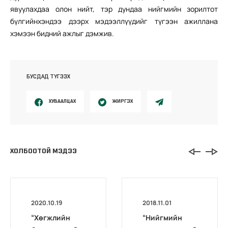
явуулахдаа олон нийт, тэр дундаа нийгмийн зорилтот
бүлгийнхэндээ дээрх мэдээллүүдийг түгээн ажиллана
хэмээн бидний ажлыг дэмжив.
БУСДАД ТҮГЭЭХ
ХУВААЛЦАХ
ЖИРГЭХ
ХОЛБООТОЙ МЭДЭЭ
2020.10.19
2018.11.01
“Хөгжлийн
“Нийгмийн