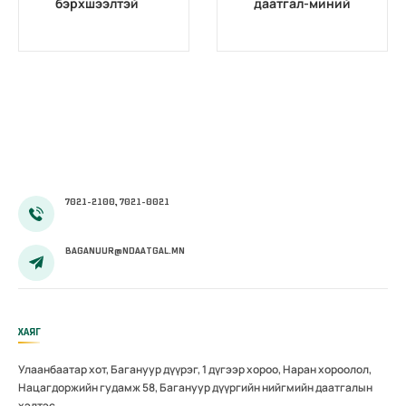
бэрхшээлтэй
даатгал-миний
иргэдийг
мэргэжил”
бүртгэх,
уралдаан
мэдээлэх үйл
өрсөлдөөнтэй
ажиллагааг
болж
боловсронгуй
өнгөрлөө
болгох
нь”сэдэвт
хэлэлцүүлэг
зохион
7021-2100, 7021-0021
байгуулав
BAGANUUR@NDAATGAL.MN
ХАЯГ
Улаанбаатар хот, Багануур дүүрэг, 1 дүгээр хороо, Наран хороолол,
Нацагдоржийн гудамж 58, Багануур дүүргийн нийгмийн даатгалын
хэлтэс