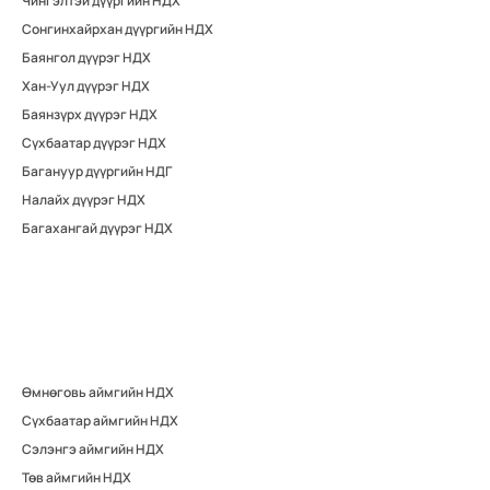
Чингэлтэй дүүргийн НДХ
Сонгинхайрхан дүүргийн НДХ
Баянгол дүүрэг НДХ
Хан-Уул дүүрэг НДХ
Баянзүрх дүүрэг НДХ
Сүхбаатар дүүрэг НДХ
Багануур дүүргийн НДГ
Налайх дүүрэг НДХ
Багахангай дүүрэг НДХ
Өмнөговь аймгийн НДХ
Сүхбаатар аймгийн НДХ
Сэлэнгэ аймгийн НДХ
Төв аймгийн НДХ