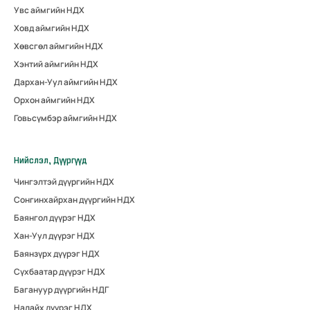
Увс аймгийн НДХ
Ховд аймгийн НДХ
Хөвсгөл аймгийн НДХ
Хэнтий аймгийн НДХ
Дархан-Уул аймгийн НДХ
Орхон аймгийн НДХ
Говьсүмбэр аймгийн НДХ
Нийслэл, Дүүргүүд
Чингэлтэй дүүргийн НДХ
Сонгинхайрхан дүүргийн НДХ
Баянгол дүүрэг НДХ
Хан-Уул дүүрэг НДХ
Баянзүрх дүүрэг НДХ
Сүхбаатар дүүрэг НДХ
Багануур дүүргийн НДГ
Налайх дүүрэг НДХ