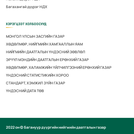
Багахангай дүүрэг НДХ
ХЭРЭГЦЭЭТ ХОЛБООСУУД
МОНГОЛ УЛСЫН ЗАСГИЙН ГАЗАР
ХӨДӨЛМӨР, НИЙГМИЙН ХАМГААЛЛЫН ЯАМ
НИЙГМИЙН ДААТГАЛЫН ҮНДЭСНИЙ ЗӨВЛӨЛ
ЭРҮҮЛ МЭНДИЙН ДААТГАЛЫН ЕРӨНХИЙ ГАЗАР
ХӨДӨЛМӨР, ХАЛАМЖИЙН ҮЙЛЧИЛГЭЭНИЙ ЕРӨНХИЙ ГАЗАР
ҮНДЭСНИЙ СТАТИСТИКИЙН ХОРОО
СТАНДАРТ, ХЭМЖИЛ ЗҮЙН ГАЗАР
ҮНДЭСНИЙ ДАТА ТӨВ
2022 он © Багануур дүүргийн нийгмийн даатгалын газар