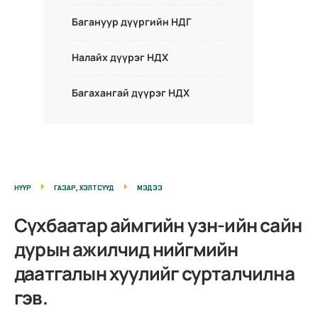
Багануур дүүргийн НДГ
Налайх дүүрэг НДХ
Багахангай дүүрэг НДХ
НҮҮР
ГАЗАР, ХЭЛТСҮҮД
МЭДЭЭ
Сүхбаатар аймгийн узн-ийн сайн
дурын ажилчид нийгмийн
даатгалын хуулийг сурталчилна
гэв.