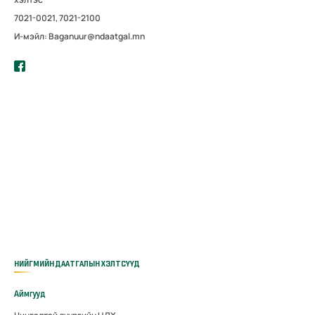
7021-0021, 7021-2100
И-мэйл: Baganuur@ndaatgal.mn
НИЙГМИЙН ДААТГАЛЫН ХЭЛТСҮҮД
Аймгууд