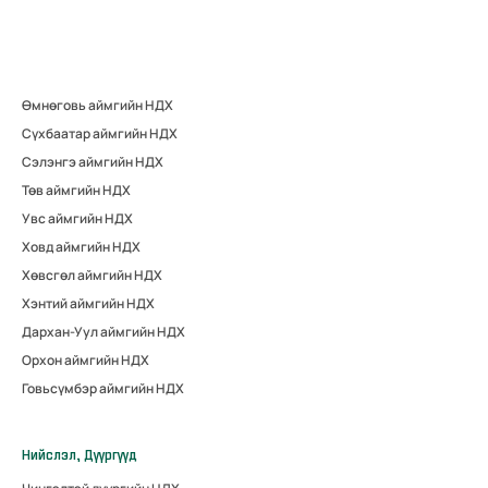
Өмнөговь аймгийн НДХ
Сүхбаатар аймгийн НДХ
Сэлэнгэ аймгийн НДХ
Төв аймгийн НДХ
Увс аймгийн НДХ
Ховд аймгийн НДХ
Хөвсгөл аймгийн НДХ
Хэнтий аймгийн НДХ
Дархан-Уул аймгийн НДХ
Орхон аймгийн НДХ
Говьсүмбэр аймгийн НДХ
Нийслэл, Дүүргүүд