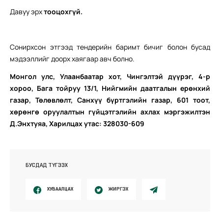
Давуу эрх
тооцохгүй.
Сонирхсон этгээд тендерийн баримт бичиг болон бусад
мэдээллийг доорх хаягаар авч болно.
Монгол улс, Улаанбаатар хот, Чингэлтэй дүүрэг, 4-р
хороо, Бага тойруу 13/1, Нийгмийн даатгалын ерөнхий
газар, Төлөвлөлт, Санхүү бүртгэлийн газар, 601 тоот,
хөрөнгө оруулалтын гүйцэтгэлийн ахлах мэргэжилтэн
Д.Энхтуяа, Харилцах утас: 328030-609
БУСДАД ТҮГЭЭХ
ХУВААЛЦАХ
ЖИРГЭХ