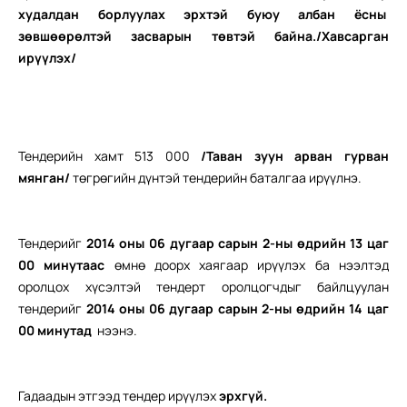
худалдан борлуулах эрхтэй буюу албан ёсны
зөвшөөрөлтэй засварын төвтэй байна./Хавсарган
ирүүлэх/
Тендерийн хамт 513 000
/Таван зуун арван гурван
мянган/
төгрөгийн дүнтэй тендерийн баталгаа ирүүлнэ.
Тендерийг
2014 оны 06 дугаар сарын 2-ны өдрийн 13 цаг
00 минут
аас
өмнө доорх хаягаар ирүүлэх ба нээлтэд
оролцох хүсэлтэй тендерт оролцогчдыг байлцуулан
тендерийг
2014 оны 06 дугаар сарын 2-ны өдрийн 14 цаг
00 минутад
нээнэ.
Гадаадын этгээд тендер ирүүлэх
э
рхгүй.