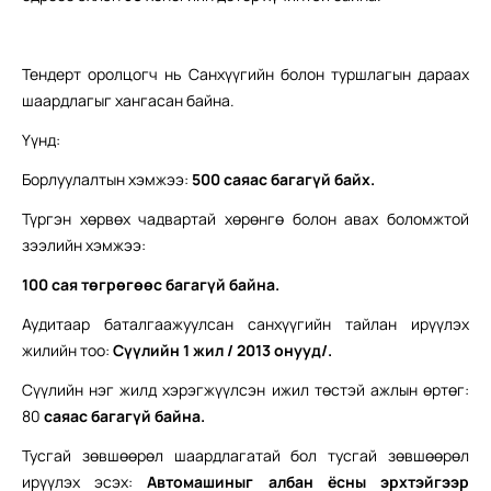
Тендерт оролцогч нь Санхүүгийн болон туршлагын дараах
шаардлагыг хангасан байна.
Үүнд:
Борлуулалтын хэмжээ:
5
00 саяас багагүй байх.
Түргэн хөрвөх чадвартай хөрөнгө болон авах боломжтой
зээлийн хэмжээ:
100 сая төгрөгөөс багагүй байна.
Аудитаар баталгаажуулсан санхүүгийн тайлан ирүүлэх
жилийн тоо:
Сүүлийн
1
жил / 201
3
онууд/
.
Сүүлийн нэг жилд хэрэгжүүлсэн ижил төстэй ажлын өртөг:
80
саяас багагүй байна.
Тусгай зөвшөөрөл шаардлагатай бол тусгай зөвшөөрөл
ирүүлэх эсэх:
Автомашиныг албан ёсны эрхтэйгээр