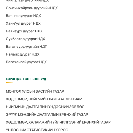
Чингэлтэй дүүргийн НДХ
Сонгинхайрхан дүүргийн НДХ
Баянгол дүүрэг НДХ
Хан-Уул дүүрэг НДХ
Баянзүрх дүүрэг НДХ
Сүхбаатар дүүрэг НДХ
Багануур дүүргийн НДГ
Налайх дүүрэг НДХ
Багахангай дүүрэг НДХ
ХЭРЭГЦЭЭТ ХОЛБООСУУД
МОНГОЛ УЛСЫН ЗАСГИЙН ГАЗАР
ХӨДӨЛМӨР, НИЙГМИЙН ХАМГААЛЛЫН ЯАМ
НИЙГМИЙН ДААТГАЛЫН ҮНДЭСНИЙ ЗӨВЛӨЛ
ЭРҮҮЛ МЭНДИЙН ДААТГАЛЫН ЕРӨНХИЙ ГАЗАР
ХӨДӨЛМӨР, ХАЛАМЖИЙН ҮЙЛЧИЛГЭЭНИЙ ЕРӨНХИЙ ГАЗАР
ҮНДЭСНИЙ СТАТИСТИКИЙН ХОРОО