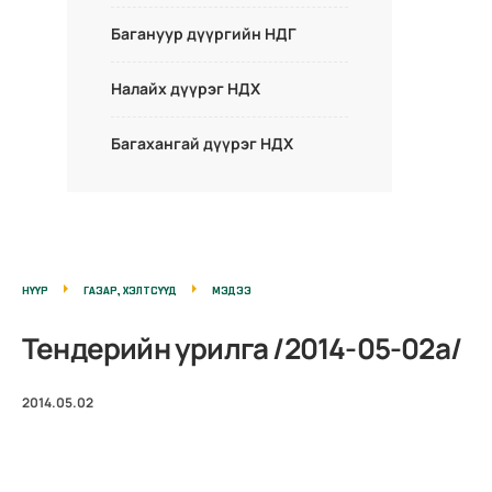
Багануур дүүргийн НДГ
Налайх дүүрэг НДХ
Багахангай дүүрэг НДХ
НҮҮР
ГАЗАР, ХЭЛТСҮҮД
МЭДЭЭ
Тендерийн урилга /2014-05-02а/
2014.05.02