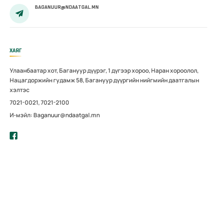
BAGANUUR@NDAATGAL.MN
ХАЯГ
Улаанбаатар хот, Багануур дүүрэг, 1 дүгээр хороо, Наран хороолол,
Нацагдоржийн гудамж 58, Багануур дүүргийн нийгмийн даатгалын
хэлтэс
7021-0021, 7021-2100
И-мэйл: Baganuur@ndaatgal.mn