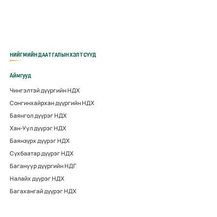
НИЙГМИЙН ДААТГАЛЫН ХЭЛТСҮҮД
Аймгууд
Чингэлтэй дүүргийн НДХ
Сонгинхайрхан дүүргийн НДХ
Баянгол дүүрэг НДХ
Хан-Уул дүүрэг НДХ
Баянзүрх дүүрэг НДХ
Сүхбаатар дүүрэг НДХ
Багануур дүүргийн НДГ
Налайх дүүрэг НДХ
Багахангай дүүрэг НДХ