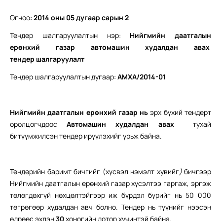
Огноо:
2014 оны 0
5
дугаар сарын
2
Тендер шалгаруулалтын нэр:
Нийгмийн даатгалын
ерөнхий газар автомашин худалдан авах
т
ендер
шалгаруулалт
Тендер шалгаруулалтын дугаар:
АМХА/2014-01
Нийгмийн даатгалын ерөнхий газар нь
эрх бүхий тендерт
оролцогчдоос
Автомашин худалдан авах
тухай
битүүмжилсэн тендер ирүүлэхийг урьж байна.
Тендерийн баримт бичгийг (хүсвэл нэмэлт хувийг
)
бичгээр
Нийгмийн даатгалын ерөнхий газар хүсэлтээ гаргаж, эргэж
төлөгдөхгүй нөхцөлтэйгээр иж бүрдэл бүрийг нь 50 000
төгрөгөөр худалдан авч болно. Тендер нь түүнийг нээсэн
өдрөөс эхлэн
30
хоногийн дотор хүчинтэй байна.