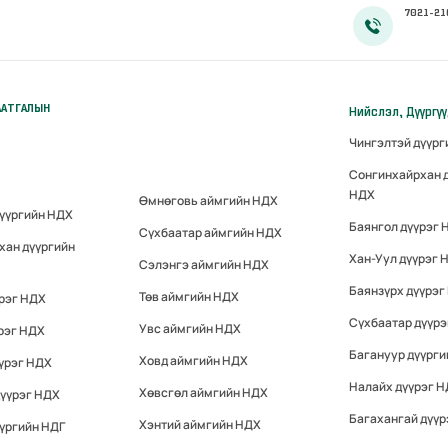
7021-21
ААТГАЛЫН
Нийслэл, Дүүргү
Чингэлтэй дүүр
Сонгинхайрхан 
НДХ
Өмнөговь аймгийн НДХ
дүүргийн НДХ
Баянгол дүүрэг 
Сүхбаатар аймгийн НДХ
хан дүүргийн
Хан-Уул дүүрэг 
Сэлэнгэ аймгийн НДХ
Баянзүрх дүүрэг
Төв аймгийн НДХ
үрэг НДХ
Сүхбаатар дүүр
Увс аймгийн НДХ
рэг НДХ
Багануур дүүрги
Ховд аймгийн НДХ
үрэг НДХ
Налайх дүүрэг 
Хөвсгөл аймгийн НДХ
дүүрэг НДХ
Багахангай дүүр
Хэнтий аймгийн НДХ
үргийн НДГ