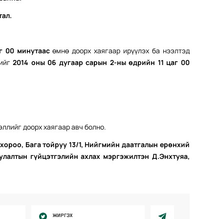
тал.
г 00 минут
аас
өмнө доорх хаягаар ирүүлэх ба нээлтэд
рийг
2014 оны 06 дугаар сарын 2-ны өдрийн 11 цаг 00
ллийг доорх хаягаар авч болно.
ороо, Бага тойруу 13/1, Нийгмийн даатгалын ерөнхий
уулалтын гүйцэтгэлийн ахлах мэргэжилтэн Д.Энхтуяа,
ЖИРГЭХ