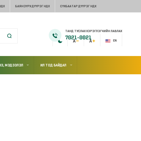
НДХ
БАЯНЗҮРХ ДҮҮРЭГ НДХ
СҮХБААТАР ДҮҮРЭГ НДХ
ТАНД ТУСЛАХ ХЭРЭГЛЭГЧИЙН ЛАВЛАХ
7021-0021
EN
Э, МЭДЭЭЛЭЛ
ИЛ ТОД БАЙДАЛ