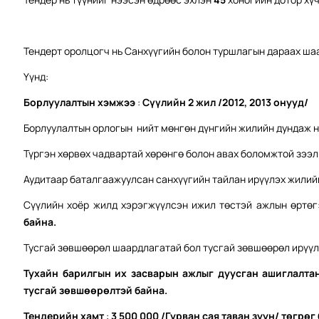
Тендерт оролцогч нь Санхүүгийн болон туршлагын дараах ша
Үүнд:
Б
орлуулалтын хэмжээ
:
Сүүлийн 2 жил /2012, 2013 онууд/
Борлуулалтын орлогын нийт мөнгөн дүнгийн жилийн дундаж 
Түргэн хөрвөх чадвартай хөрөнгө болон авах боломжтой зээл
Аудитаар баталгаажуулсан санхүүгийн тайлан ирүүлэх жилий
Сүүлийн хоёр жилд хэрэгжүүлсэн ижил төстэй ажлын өртөг
байна.
Тусгай зөвшөөрөл шаардлагатай бол тусгай зөвшөөрөл ирүүл
Тухайн барилгын их засварын ажлыг дуусган ашиглалта
тусгай зөвшөөрөлтэй байна.
Тендерийн хамт
:
3 500 000 /Гурван сая таван зуун/ төгрөг