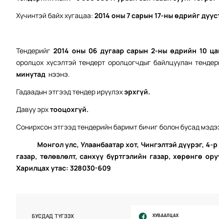
Хүчинтэй байх хугацаа:
2014 оны 7 сарын 17-ны өдрийг дуус
Тендерийг
2014 оны 06 дугаар сарын 2-ны өдрийн 10 ца
оролцох хүсэлтэй тендерт оролцогчдыг байлцуулан тенде
минутад
нээнэ.
Гадаадын этгээд тендер ирүүлэх
э
рхгүй.
Давуу эрх
тооцохгүй.
Сонирхсон этгээд тендерийн баримт бичиг болон бусад мэдээ
Монгол улс, Улаанбаатар хот, Чингэлтэй дүүрэг, 4-р х
газар, төлөвлөлт, санхүү бүртгэлийн газар, хөрөнгө ор
Харилцах утас: 328030-609
ХУВААЛЦАХ
БУСДАД ТҮГЭЭХ