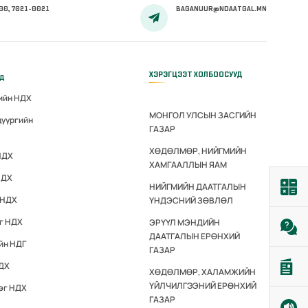
00, 7021-0021
BAGANUUR@NDAATGAL.MN
ХЭРЭГЦЭЭТ ХОЛБООСУУД
үд
гийн НДХ
МОНГОЛ УЛСЫН ЗАСГИЙН
дүүргийн
ГАЗАР
ХӨДӨЛМӨР, НИЙГМИЙН
НДХ
ХАМГААЛЛЫН ЯАМ
НДХ
НИЙГМИЙН ДААТГАЛЫН
 НДХ
ҮНДЭСНИЙ ЗӨВЛӨЛ
эг НДХ
ЭРҮҮЛ МЭНДИЙН
ДААТГАЛЫН ЕРӨНХИЙ
йн НДГ
ГАЗАР
НДХ
ХӨДӨЛМӨР, ХАЛАМЖИЙН
ҮЙЛЧИЛГЭЭНИЙ ЕРӨНХИЙ
эг НДХ
ГАЗАР