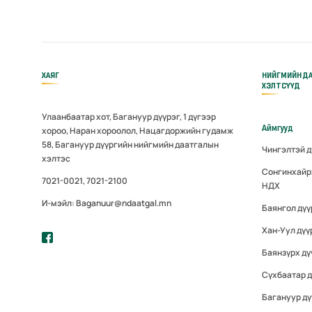
ХАЯГ
НИЙГМИЙН Д
ХЭЛТСҮҮД
Улаанбаатар хот, Багануур дүүрэг, 1 дүгээр
Аймгууд
хороо, Наран хороолол, Нацагдоржийн гудамж
58, Багануур дүүргийн нийгмийн даатгалын
Чингэлтэй 
хэлтэс
Сонгинхайр
7021-0021, 7021-2100
НДХ
И-мэйл: Baganuur@ndaatgal.mn
Баянгол дү
Хан-Уул дүү
Баянзүрх дү
Сүхбаатар 
Багануур дү