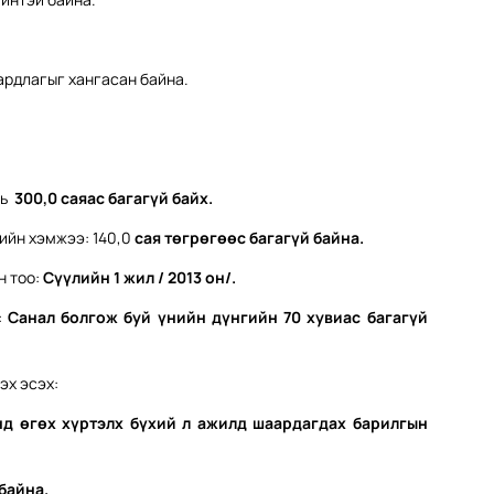
ардлагыг хангасан байна.
нь
300,0 саяас багагүй байх.
ийн хэмжээ: 140,0
сая төгрөгөөс багагүй байна.
н тоо:
Сүүлийн 1 жил / 2013 он/
.
:
Санал болгож буй үнийн дүнгийн 70 хувиас багагүй
эх эсэх:
нд өгөх хүртэлх бүхий л ажилд шаардагдах барилгын
 байна.