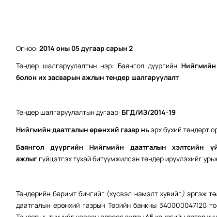
Огноо:
2014 оны 0
5
дугаар сарын 2
Тендер шалгаруулалтын нэр: Баянгол дүүргийн
Нийгмийн 
болон их засварын ажлын т
ендер
шалгаруулалт
Тендер шалгаруулалтын дугаар:
БГД/ИЗ/2014-19
Нийгмийн даатгалын ерөнхий газар нь
эрх бүхий тендерт 
Баянгол дүүргийн Нийгмийн даатгалын хэлтсийн ү
ажлыг
гүйцэтгэх тухай битүүмжилсэн тендер ирүүлэхийг урь
Тендерийн баримт бичгийг (хүсвэл нэмэлт хувийг
)
эргэж тө
даатгалын ерөнхий газрын Төрийн банкны 340000047120 т
Тендер нь түүнийг нээсэн өдрөөс эхлэн
45
хоногийн дотор хү