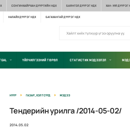
Х
СОНГИНХАЙРХАН ДҮҮРГИЙН НДХ
БАЯНГОЛ ДҮҮРЭГ НДХ
ХАН-УУЛ ДҮҮРЭГ 
НАЛАЙХ ДҮҮРЭГ НДХ
БАГАХАНГАЙ ДҮҮРЭГ НДХ
TGAL
ҮЙЛЧИЛГЭЭНИЙ ТӨРӨЛ
СТАТИСТИК МЭДЭЭЛЭЛ
МЭДЭ
НҮҮР
ГАЗАР, ХЭЛТСҮҮД
МЭДЭЭ
Тендерийн урилга /2014-05-02/
2014.05.02