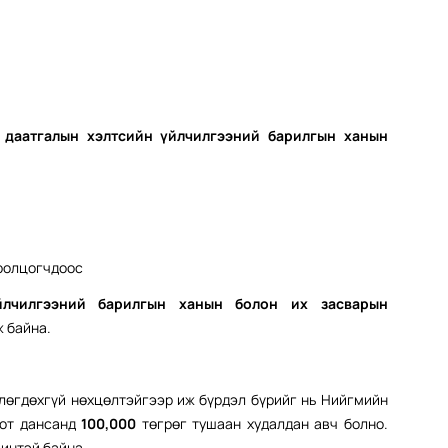
даатгалын хэлтсийн үйлчилгээний барилгын ханын
оролцогчдоос
йлчилгээний барилгын ханын болон их засварын
ж байна.
лөгдөхгүй нөхцөлтэйгээр иж бүрдэл бүрийг нь Нийгмийн
оот дансанд
100,000
төгрөг тушаан худалдан авч болно.
чинтэй байна.