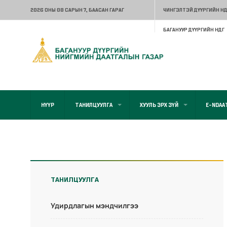
2026 ОНЫ 08 САРЫН 7
, БААСАН ГАРАГ
ЧИНГЭЛТЭЙ ДҮҮРГИЙН НД
БАГАНУУР ДҮҮРГИЙН НДГ
НҮҮР
ТАНИЛЦУУЛГА
ХУУЛЬ ЭРХ ЗҮЙ
E-NDAA
ТАНИЛЦУУЛГА
Удирдлагын мэндчилгээ