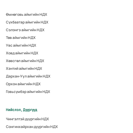
Өмнөговь аймгийн НДХ
Сүхбаатар аймгийн НДХ
Сэлэнгэ аймгийн НДХ
Төв аймгийн НДХ
Увс аймгийн НДХ
Ховд аймгийн НДХ
Хөвсгөл аймгийн НДХ
Хэнтий аймгийн НДХ
Дархан-Уул аймгийн НДХ
Орхон аймгийн НДХ
Говьсүмбэр аймгийн НДХ
Нийслэл, Дүүргүүд
Чингэлтэй дүүргийн НДХ
Сонгинхайрхан дүүргийн НДХ