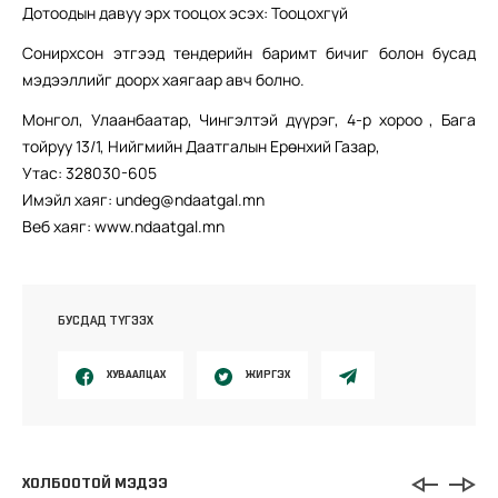
Дотоодын давуу эрх тооцох эсэх: Тооцохгүй
Сонирхсон этгээд тендерийн баримт бичиг болон бусад
мэдээллийг доорх хаягаар авч болно.
Монгол, Улаанбаатар, Чингэлтэй дүүрэг, 4-р хороо , Бага
тойруу 13/1, Нийгмийн Даатгалын Ерөнхий Газар,
Утас: 328030-605
Имэйл хаяг: undeg@ndaatgal.mn
Веб хаяг: www.ndaatgal.mn
БУСДАД ТҮГЭЭХ
ХУВААЛЦАХ
ЖИРГЭХ
ХОЛБООТОЙ МЭДЭЭ