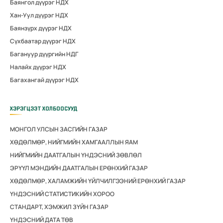
Баянгол дүүрэг НДХ
Хан-Уул дүүрэг НДХ
Баянзүрх дүүрэг НДХ
Сүхбаатар дүүрэг НДХ
Багануур дүүргийн НДГ
Налайх дүүрэг НДХ
Багахангай дүүрэг НДХ
ХЭРЭГЦЭЭТ ХОЛБООСУУД
МОНГОЛ УЛСЫН ЗАСГИЙН ГАЗАР
ХӨДӨЛМӨР, НИЙГМИЙН ХАМГААЛЛЫН ЯАМ
НИЙГМИЙН ДААТГАЛЫН ҮНДЭСНИЙ ЗӨВЛӨЛ
ЭРҮҮЛ МЭНДИЙН ДААТГАЛЫН ЕРӨНХИЙ ГАЗАР
ХӨДӨЛМӨР, ХАЛАМЖИЙН ҮЙЛЧИЛГЭЭНИЙ ЕРӨНХИЙ ГАЗАР
ҮНДЭСНИЙ СТАТИСТИКИЙН ХОРОО
СТАНДАРТ, ХЭМЖИЛ ЗҮЙН ГАЗАР
ҮНДЭСНИЙ ДАТА ТӨВ