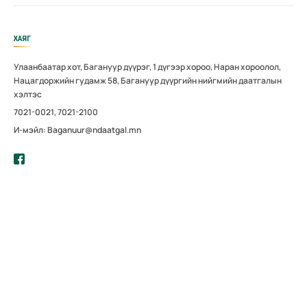
ХАЯГ
Улаанбаатар хот, Багануур дүүрэг, 1 дүгээр хороо, Наран хороолол,
Нацагдоржийн гудамж 58, Багануур дүүргийн нийгмийн даатгалын
хэлтэс
7021-0021, 7021-2100
И-мэйл: Baganuur@ndaatgal.mn