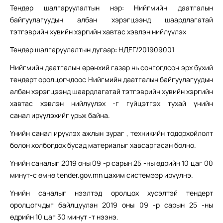
Тендер шалгаруулалтын нэр: Нийгмийн даатгалын
байгуулагуудын албан хэрэгцээнд шаардлагатай
тэтгэврийн хувийн хэргийн хавтас хэвлэн нийлүүлэх
Тендер шалгаруулалтын дугаар: НДЕГ/201909001
Нийгмийн даатгалын ерөнхий газар нь сонгогдсон эрх бүхий
тендерт оролцогчдоос Нийгмийн даатгалын байгуулагуудын
албан хэрэгцээнд шаардлагатай тэтгэврийн хувийн хэргийн
хавтас хэвлэн нийлүүлэх -г гүйцэтгэх тухай үнийн
санал ирүүлэхийг урьж байна.
Үнийн санал ирүүлэх ажлын зураг , техникийн тодорхойлолт
болон холбогдох бусад материалыг хавсаргасан болно.
Үнийн саналыг 2019 оны 09 -р сарын 25 -ны өдрийн 10 цаг 00
минут-с өмнө tеnder.gov.mn цахим системээр ирүүлнэ.
Үнийн саналыг нээлтэд оролцох хүсэлтэй тендерт
оролцогчдыг байлцуулан 2019 оны 09 -р сарын 25 -ны
өдрийн 10 цаг 30 минут -т нээнэ.