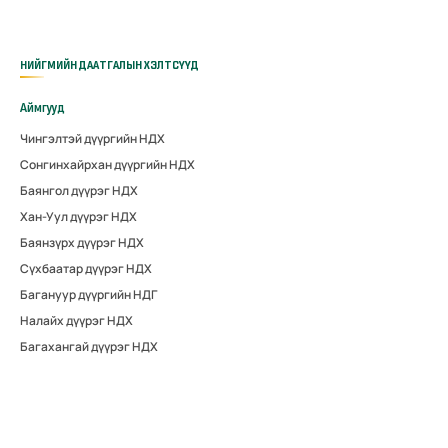
НИЙГМИЙН ДААТГАЛЫН ХЭЛТСҮҮД
Аймгууд
Чингэлтэй дүүргийн НДХ
Сонгинхайрхан дүүргийн НДХ
Баянгол дүүрэг НДХ
Хан-Уул дүүрэг НДХ
Баянзүрх дүүрэг НДХ
Сүхбаатар дүүрэг НДХ
Багануур дүүргийн НДГ
Налайх дүүрэг НДХ
Багахангай дүүрэг НДХ