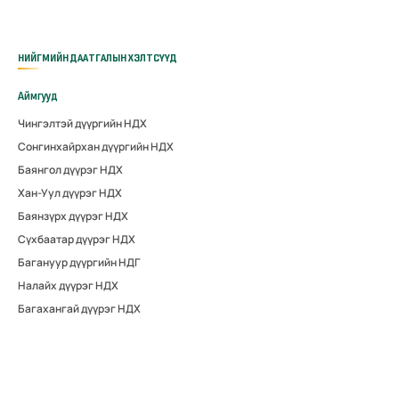
НИЙГМИЙН ДААТГАЛЫН ХЭЛТСҮҮД
Аймгууд
Чингэлтэй дүүргийн НДХ
Сонгинхайрхан дүүргийн НДХ
Баянгол дүүрэг НДХ
Хан-Уул дүүрэг НДХ
Баянзүрх дүүрэг НДХ
Сүхбаатар дүүрэг НДХ
Багануур дүүргийн НДГ
Налайх дүүрэг НДХ
Багахангай дүүрэг НДХ