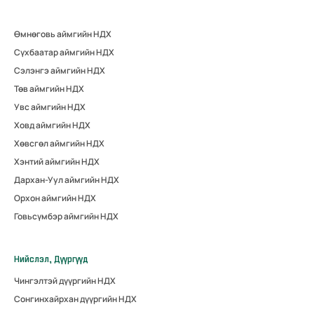
Өмнөговь аймгийн НДХ
Сүхбаатар аймгийн НДХ
Сэлэнгэ аймгийн НДХ
Төв аймгийн НДХ
Увс аймгийн НДХ
Ховд аймгийн НДХ
Хөвсгөл аймгийн НДХ
Хэнтий аймгийн НДХ
Дархан-Уул аймгийн НДХ
Орхон аймгийн НДХ
Говьсүмбэр аймгийн НДХ
Нийслэл, Дүүргүүд
Чингэлтэй дүүргийн НДХ
Сонгинхайрхан дүүргийн НДХ