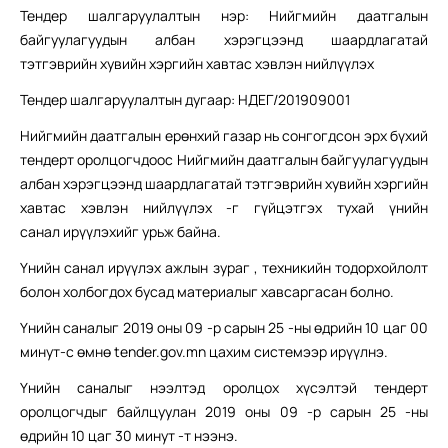
Тендер шалгаруулалтын нэр: Нийгмийн даатгалын
байгуулагуудын албан хэрэгцээнд шаардлагатай
тэтгэврийн хувийн хэргийн хавтас хэвлэн нийлүүлэх
Тендер шалгаруулалтын дугаар: НДЕГ/201909001
Нийгмийн даатгалын ерөнхий газар нь сонгогдсон эрх бүхий
тендерт оролцогчдоос Нийгмийн даатгалын байгуулагуудын
албан хэрэгцээнд шаардлагатай тэтгэврийн хувийн хэргийн
хавтас хэвлэн нийлүүлэх -г гүйцэтгэх тухай үнийн
санал ирүүлэхийг урьж байна.
Үнийн санал ирүүлэх ажлын зураг , техникийн тодорхойлолт
болон холбогдох бусад материалыг хавсаргасан болно.
Үнийн саналыг 2019 оны 09 -р сарын 25 -ны өдрийн 10 цаг 00
минут-с өмнө tеnder.gov.mn цахим системээр ирүүлнэ.
Үнийн саналыг нээлтэд оролцох хүсэлтэй тендерт
оролцогчдыг байлцуулан 2019 оны 09 -р сарын 25 -ны
өдрийн 10 цаг 30 минут -т нээнэ.