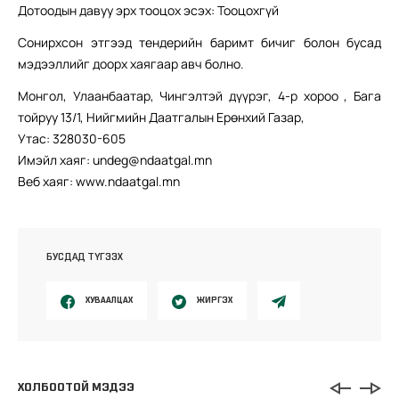
Дотоодын давуу эрх тооцох эсэх: Тооцохгүй
Сонирхсон этгээд тендерийн баримт бичиг болон бусад
мэдээллийг доорх хаягаар авч болно.
Монгол, Улаанбаатар, Чингэлтэй дүүрэг, 4-р хороо , Бага
тойруу 13/1, Нийгмийн Даатгалын Ерөнхий Газар,
Утас: 328030-605
Имэйл хаяг: undeg@ndaatgal.mn
Веб хаяг: www.ndaatgal.mn
БУСДАД ТҮГЭЭХ
ХУВААЛЦАХ
ЖИРГЭХ
ХОЛБООТОЙ МЭДЭЭ