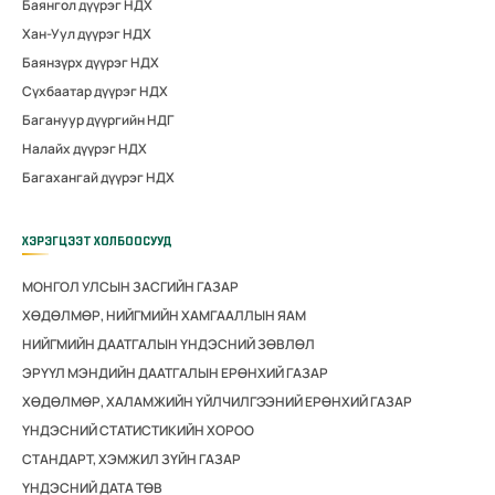
Баянгол дүүрэг НДХ
Хан-Уул дүүрэг НДХ
Баянзүрх дүүрэг НДХ
Сүхбаатар дүүрэг НДХ
Багануур дүүргийн НДГ
Налайх дүүрэг НДХ
Багахангай дүүрэг НДХ
ХЭРЭГЦЭЭТ ХОЛБООСУУД
МОНГОЛ УЛСЫН ЗАСГИЙН ГАЗАР
ХӨДӨЛМӨР, НИЙГМИЙН ХАМГААЛЛЫН ЯАМ
НИЙГМИЙН ДААТГАЛЫН ҮНДЭСНИЙ ЗӨВЛӨЛ
ЭРҮҮЛ МЭНДИЙН ДААТГАЛЫН ЕРӨНХИЙ ГАЗАР
ХӨДӨЛМӨР, ХАЛАМЖИЙН ҮЙЛЧИЛГЭЭНИЙ ЕРӨНХИЙ ГАЗАР
ҮНДЭСНИЙ СТАТИСТИКИЙН ХОРОО
СТАНДАРТ, ХЭМЖИЛ ЗҮЙН ГАЗАР
ҮНДЭСНИЙ ДАТА ТӨВ