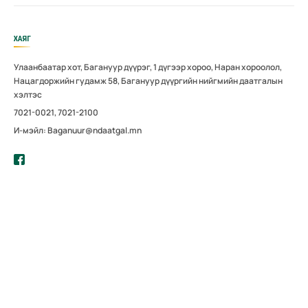
ХАЯГ
Улаанбаатар хот, Багануур дүүрэг, 1 дүгээр хороо, Наран хороолол,
Нацагдоржийн гудамж 58, Багануур дүүргийн нийгмийн даатгалын
хэлтэс
7021-0021, 7021-2100
И-мэйл: Baganuur@ndaatgal.mn