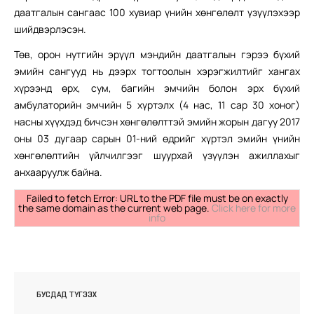
даатгалын сангаас 100 хувиар үнийн хөнгөлөлт үзүүлэхээр
шийдвэрлэсэн.
Төв, орон нутгийн эрүүл мэндийн даатгалын гэрээ бүхий
эмийн сангууд нь дээрх тогтоолын хэрэгжилтийг хангах
хүрээнд өрх, сум, багийн эмчийн болон эрх бүхий
амбулаторийн эмчийн 5 хүртэлх (4 нас, 11 сар 30 хоног)
насны хүүхдэд бичсэн хөнгөлөлттэй эмийн жорын дагуу 2017
оны 03 дугаар сарын 01-ний өдрийг хүртэл эмийн үнийн
хөнгөлөлтийн үйлчилгээг шуурхай үзүүлэн ажиллахыг
анхааруулж байна.
Failed to fetch Error: URL to the PDF file must be on exactly
the same domain as the current web page.
Click here for more
info
БУСДАД ТҮГЭЭХ