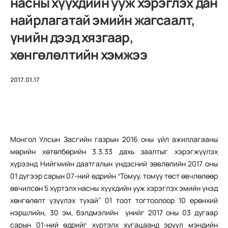
насны хүүхдийн ууж хэрэглэх дан
найрлагатай эмийн жагсаалт,
үнийн дээд хязгаар,
хөнгөлөлтийн хэмжээ
2017.01.17
Монгол Улсын Засгийн газрын 2016 оны үйл ажиллагааны
мөрийн хөтөлбөрийн 3.3.33 дахь заалтыг хэрэгжүүлэх
хүрээнд Нийгмийн даатгалын үндэсний зөвлөлийн 2017 оны
01 дүгээр сарын 07-ний өдрийн “Томуу, томуу төст өвчлөлөөр
өвчилсөн 5 хүртэлх насны хүүхдийн ууж хэрэглэх эмийн үнэд
хөнгөлөлт үзүүлэх тухай” 01 тоот тогтоолоор 10 ерөнхий
нэршлийн, 30 эм, бэлдмэлийн үнийг 2017 оны 03 дугаар
сарын 01-ний өдрийг хүртэлх хугацаанд эрүүл мэндийн