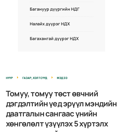
Багануур дүүргийн НДГ
Налайх дүүрэг НДХ
Багахангай дүүрэг НДХ
НҮҮР
ГАЗАР, ХЭЛТСҮҮД
МЭДЭЭ
Томуу, томуу төст өвчний
дэгдэлтийн үед эрүүл мэндийн
даатгалын сангаас үнийн
хөнгөлөлт үзүүлэх 5 хүртэлх