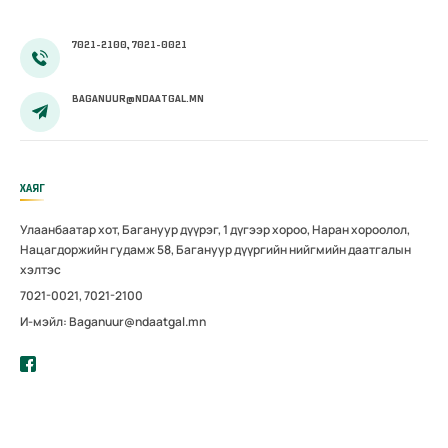
магадлал
зохион
7021-2100, 7021-0021
байгуулав
BAGANUUR@NDAATGAL.MN
ХАЯГ
Улаанбаатар хот, Багануур дүүрэг, 1 дүгээр хороо, Наран хороолол,
Нацагдоржийн гудамж 58, Багануур дүүргийн нийгмийн даатгалын
хэлтэс
7021-0021, 7021-2100
И-мэйл: Baganuur@ndaatgal.mn