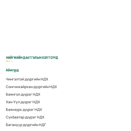
НИЙГМИЙН ДААТГАЛЫН ХЭЛТСҮҮД
Аймгууд
Чингэлтэй дүүргийн НДХ
Сонгинхайрхан дүүргийн НДХ
Баянгол дүүрэг НДХ
Хан-Уул дүүрэг НДХ
Баянзүрх дүүрэг НДХ
Сүхбаатар дүүрэг НДХ
Багануур дүүргийн НДГ