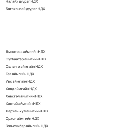
Налайх дүүрэг НДХ
Багахангай дүүрэг НДХ
Өмнөговь аймгийн НДХ
Сүхбаатар аймгийн НДХ
Сэлэнгэ аймгийн НДХ
Төв аймгийн НДХ
Увс аймгийн НДХ
Ховд аймгийн НДХ
Хөвсгөл аймгийн НДХ
Хэнтий аймгийн НДХ
Дархан-Уул аймгийн НДХ
Орхон аймгийн НДХ
Говьсүмбэр аймгийн НДХ