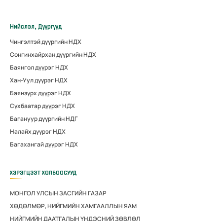
Нийслэл, Дүүргүүд
Чингэлтэй дүүргийн НДХ
Сонгинхайрхан дүүргийн НДХ
Баянгол дүүрэг НДХ
Хан-Уул дүүрэг НДХ
Баянзүрх дүүрэг НДХ
Сүхбаатар дүүрэг НДХ
Багануур дүүргийн НДГ
Налайх дүүрэг НДХ
Багахангай дүүрэг НДХ
ХЭРЭГЦЭЭТ ХОЛБООСУУД
МОНГОЛ УЛСЫН ЗАСГИЙН ГАЗАР
ХӨДӨЛМӨР, НИЙГМИЙН ХАМГААЛЛЫН ЯАМ
НИЙГМИЙН ДААТГАЛЫН ҮНДЭСНИЙ ЗӨВЛӨЛ