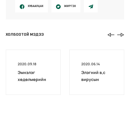
ХУВААЛЦАХ
ЖИРГЭХ
ХОЛБООТОЙ МЭДЭЭ
2020.09.18
2020.06.14
Эмнэлэг
Элэгний в,с
хөдөлмөрийн
вирусын
магадлах төв
оношилгоо,
комиссоос
шинжилгээний
Архангай,
талаарх НДҮЗ-
Дархан-уул,
ийн тогтоол
Хөвсгөл
аймгуудад
дахин