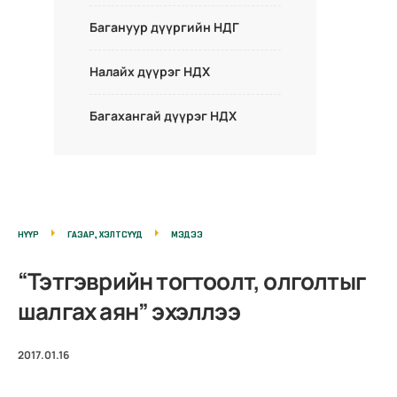
Багануур дүүргийн НДГ
Налайх дүүрэг НДХ
Багахангай дүүрэг НДХ
НҮҮР
ГАЗАР, ХЭЛТСҮҮД
МЭДЭЭ
“Тэтгэврийн тогтоолт, олголтыг
шалгах аян” эхэллээ
2017.01.16