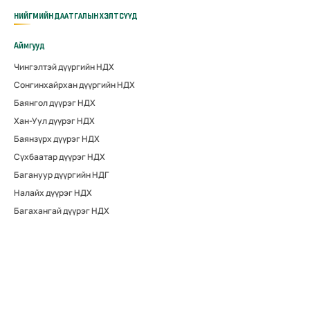
НИЙГМИЙН ДААТГАЛЫН ХЭЛТСҮҮД
Аймгууд
Чингэлтэй дүүргийн НДХ
Сонгинхайрхан дүүргийн НДХ
Баянгол дүүрэг НДХ
Хан-Уул дүүрэг НДХ
Баянзүрх дүүрэг НДХ
Сүхбаатар дүүрэг НДХ
Багануур дүүргийн НДГ
Налайх дүүрэг НДХ
Багахангай дүүрэг НДХ