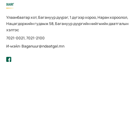
ХАЯГ
Улаанбаатар хот, Багануур дүүрэг, 1 дүгээр хороо, Наран хороолол,
Нацагдоржийн гудамж 58, Багануур дүүргийн нийгмийн даатгалын
хэлтэс
7021-0021, 7021-2100
И-мэйл: Baganuur@ndaatgal.mn