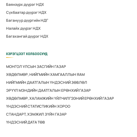
Баянзүрх дүүрэг НДХ
Сүхбаатар дүүрэг НДХ
Багануур дүүргийн НДГ
Налайх дүүрэг НДХ
Багахангай дүүрэг НДХ
ХЭРЭГЦЭЭТ ХОЛБООСУУД
МОНГОЛ УЛСЫН ЗАСГИЙН ГАЗАР
ХӨДӨЛМӨР, НИЙГМИЙН ХАМГААЛЛЫН ЯАМ
НИЙГМИЙН ДААТГАЛЫН ҮНДЭСНИЙ ЗӨВЛӨЛ
ЭРҮҮЛ МЭНДИЙН ДААТГАЛЫН ЕРӨНХИЙ ГАЗАР
ХӨДӨЛМӨР, ХАЛАМЖИЙН ҮЙЛЧИЛГЭЭНИЙ ЕРӨНХИЙ ГАЗАР
ҮНДЭСНИЙ СТАТИСТИКИЙН ХОРОО
СТАНДАРТ, ХЭМЖИЛ ЗҮЙН ГАЗАР
ҮНДЭСНИЙ ДАТА ТӨВ