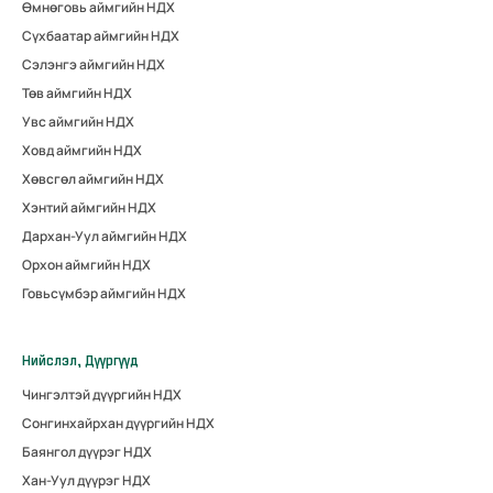
Өмнөговь аймгийн НДХ
Сүхбаатар аймгийн НДХ
Сэлэнгэ аймгийн НДХ
Төв аймгийн НДХ
Увс аймгийн НДХ
Ховд аймгийн НДХ
Хөвсгөл аймгийн НДХ
Хэнтий аймгийн НДХ
Дархан-Уул аймгийн НДХ
Орхон аймгийн НДХ
Говьсүмбэр аймгийн НДХ
Нийслэл, Дүүргүүд
Чингэлтэй дүүргийн НДХ
Сонгинхайрхан дүүргийн НДХ
Баянгол дүүрэг НДХ
Хан-Уул дүүрэг НДХ