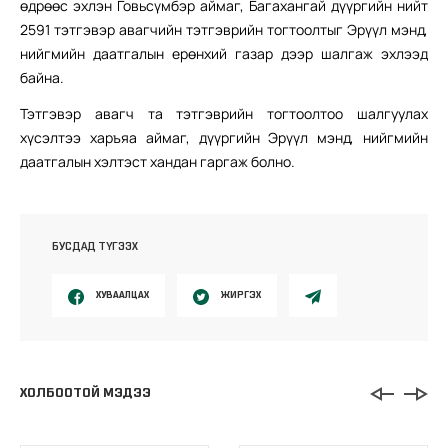
өдрөөс эхлэн Говьсүмбэр аймаг, Багахангай дүүргийн нийт
2591 тэтгэвэр авагчийн тэтгэврийн тогтоолтыг Эрүүл мэнд,
нийгмийн даатгалын ерөнхий газар дээр шалгаж эхлээд
байна.
Тэтгэвэр авагч та тэтгэврийн тогтоолтоо шалгуулах
хүсэлтээ харъяа аймаг, дүүргийн Эрүүл мэнд, нийгмийн
даатгалын хэлтэст хандан гаргаж болно.
БУСДАД ТҮГЭЭХ
ХУВААЛЦАХ
ЖИРГЭХ
ХОЛБООТОЙ МЭДЭЭ