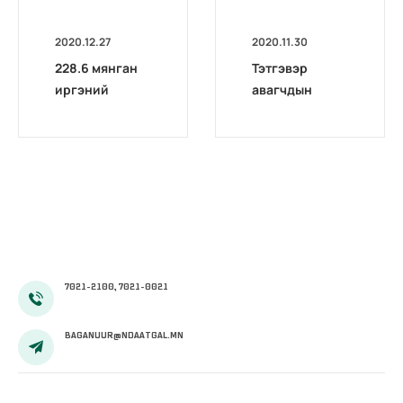
2020.12.27
2020.11.30
228.6 мянган
Тэтгэвэр
иргэний
авагчдын
тэтгэврийн
анхааралд
зээлийг
чөлөөллөө
7021-2100, 7021-0021
BAGANUUR@NDAATGAL.MN