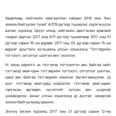
Хөдөлмөр, нийгмийн хамгааллын сайдын 2016 оны “Аян
зохион байгуулах тухай” А/319 дүгээр тушаалыг хэрэгжүүлэх
ажлын хүрээнд Эрүүл мэнд, нийгмийн даатгалын ерөнхий
газрын даргын 2017 оны А/11 дүгээр тушаалаар 2017 оны 01
дүгээр сарын 16-ны өдрөөс 2017 оны 03 дугаар сарын 15-ны
өдрийг дуусталх хугацаанд улсын хэмжээнд “Тэтгэврийн
тогтоолт, олголтыг шалгах аян” эхэллээ.
Уг аяны зорилго нь тэтгэвэр тогтоолгон авч байгаа нийт
тэтгэвэр авагчдын тэтгэврийн тогтоолт, олголтыг шалгах,
одоо авч байгаа тэтгэврийн хэмжээг баталгаажуулах, үр
дүнг тэтгэвэр авагчдад мэдээлэх, тэтгэвэр авагчдаас
гаргасан өргөдөл, хүсэлтийг хүлээн авч шуурхай
шийдвэрлэх, аяныг улсын хэмжээнд үр дүнтэй, чанартай
зохион байгуулахад оршино.
Энэхүү ажлын хүрээнд 2017 оны 01 дүгээр сарын 12-ны