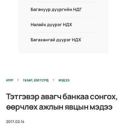
Багануур дүүргийн НДГ
Налайх дүүрэг НДХ
Багахангай дүүрэг НДХ
НҮҮР
ГАЗАР, ХЭЛТСҮҮД
МЭДЭЭ
Тэтгэвэр авагч банкаа сонгох,
өөрчлөх ажлын явцын мэдээ
2017.02.14