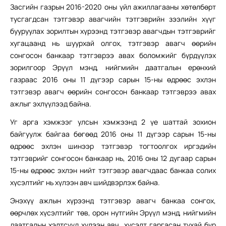
Засгийн газрын 2016-2020 оны үйл ажиллагааны хөтөлбөрт
тусгагдсан тэтгэвэр авагчийн тэтгэврийн зээлийн хүүг
бууруулах зорилтын хүрээнд тэтгэвэр авагчдын тэтгэврийг
хугацаанд нь шуурхай олгох, тэтгэвэр авагч өөрийн
сонгосон банкаар тэтгэврээ авах боломжийг бүрдүүлэх
зорилгоор Эрүүл мэнд, нийгмийн даатгалын ерөнхий
газраас 2016 оны 11 дүгээр сарын 15-ны өдрөөс эхлэн
тэтгэвэр авагч өөрийн сонгосон банкаар тэтгэврээ авах
ажлыг эхлүүлээд байна.
Уг арга хэмжээг улсын хэмжээнд 2 үе шаттай зохион
байгуулж байгаа бөгөөд 2016 оны 11 дүгээр сарын 15-ны
өдрөөс эхлэн шинээр тэтгэвэр тогтоолгох иргэдийн
тэтгэврийг сонгосон банкаар нь, 2016 оны 12 дугаар сарын
15-ны өдрөөс эхлэн нийт тэтгэвэр авагчдаас банкаа солих
хүсэлтийг нь хүлээн авч шийдвэрлэж байна.
Энэхүү ажлын хүрээнд тэтгэвэр авагч банкаа сонгох,
өөрчлөх хүсэлтийг төв, орон нутгийн Эрүүл мэнд, нийгмийн
даатгалын хэлтсүүд хүлээн авч, хүсэлт гаргасан тухай бүр