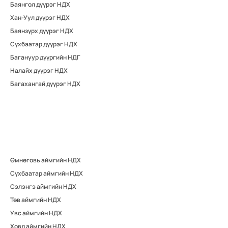
Баянгол дүүрэг НДХ
Хан-Уул дүүрэг НДХ
Баянзүрх дүүрэг НДХ
Сүхбаатар дүүрэг НДХ
Багануур дүүргийн НДГ
Налайх дүүрэг НДХ
Багахангай дүүрэг НДХ
Өмнөговь аймгийн НДХ
Сүхбаатар аймгийн НДХ
Сэлэнгэ аймгийн НДХ
Төв аймгийн НДХ
Увс аймгийн НДХ
Ховд аймгийн НДХ