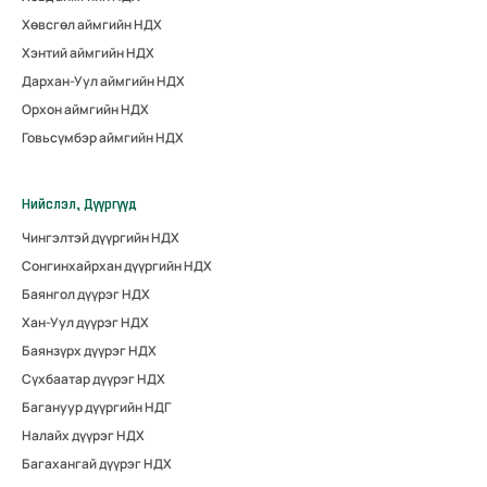
Хөвсгөл аймгийн НДХ
Хэнтий аймгийн НДХ
Дархан-Уул аймгийн НДХ
Орхон аймгийн НДХ
Говьсүмбэр аймгийн НДХ
Нийслэл, Дүүргүүд
Чингэлтэй дүүргийн НДХ
Сонгинхайрхан дүүргийн НДХ
Баянгол дүүрэг НДХ
Хан-Уул дүүрэг НДХ
Баянзүрх дүүрэг НДХ
Сүхбаатар дүүрэг НДХ
Багануур дүүргийн НДГ
Налайх дүүрэг НДХ
Багахангай дүүрэг НДХ