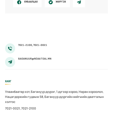
ХУВААЛЦАХ
ЖИРГЭХ
7021-2100, 7021-0021
BAGANUUR@NDAATGAL.MN
ХАЯГ
Улаанбаатар хот, Багануур дүүрэг, 1 дүгээр хороо, Наран хороолол,
Нацагдоржийн гудамж 58, Багануур дүүргийн нийгмийн даатгалын
хэлтэс
7021-0021, 7021-2100