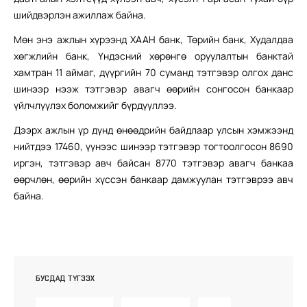
шийдвэрлэн ажиллаж байна.
Мөн энэ ажлын хүрээнд ХААН банк, Төрийн банк, Худалдаа
хөгжлийн банк, Үндэсний хөрөнгө оруулалтын банктай
хамтран 11 аймаг, дүүргийн 70 суманд тэтгэвэр олгох данс
шинээр нээж тэтгэвэр авагч өөрийн сонгосон банкаар
үйлчлүүлэх боломжийг бүрдүүллээ.
Дээрх ажлын үр дүнд өнөөдрийн байдлаар улсын хэмжээнд
нийтдээ 17460, үүнээс шинээр тэтгэвэр тогтоолгосон 8690
иргэн, тэтгэвэр авч байсан 8770 тэтгэвэр авагч банкаа
өөрчлөн, өөрийн хүссэн банкаар дамжуулан тэтгэврээ авч
байна.
БУСДАД ТҮГЭЭХ