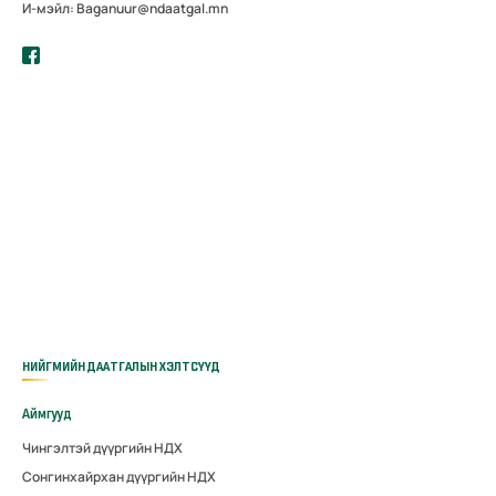
И-мэйл: Baganuur@ndaatgal.mn
НИЙГМИЙН ДААТГАЛЫН ХЭЛТСҮҮД
Аймгууд
Чингэлтэй дүүргийн НДХ
Сонгинхайрхан дүүргийн НДХ