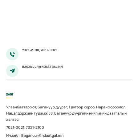
болон
амаржсаны
тэтгэмжийг
100 хувиар
олгож эхэллээ
7021-2100, 7021-0021
BAGANUUR@NDAATGAL.MN
ХАЯГ
Улаанбаатар хот, Багануур дүүрэг, 1 дүгээр хороо, Наран хороолол,
Нацагдоржийн гудамж 58, Багануур дүүргийн нийгмийн даатгалын
хэлтэс
7021-0021, 7021-2100
И-мэйл: Baganuur@ndaatgal.mn