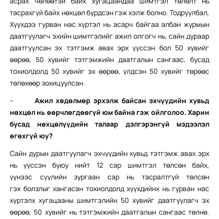
асрах чөлөөтэй байх хугацаандаа шимтгэл төлөлт нь
тасрахгүй байх нөхцөл бүрдсэн гэж хэлж болно. Тодруулбал,
Хүүхдээ гурван нас хүртэл нь асарч байгаа албан журмын
даатгуулагч эхийн шимтгэлийг ажил олгогч нь, сайн дураар
даатгуулсан эх тэтгэмж авах эрх үүссэн бол 50 хувийг
өөрөө, 50 хувийг тэтгэмжийн даатгалын сангаас, бусад
тохиолдолд 50 хувийг эх өөрөө, үлдсэн 50 хувийг төрөөс
төлөхөөр зохицуулсан.
–
Ажил хөдөлмөр эрхэлж байсан эхчүүдийн хувьд
нөхцөл нь өөрчлөгдөөгүй юм байна гэж ойлголоо. Харин
бусад нөхцөлүүдийн талаар дэлгэрэнгүй мэдээлэл
өгөхгүй юу?
Сайн дурын даатгуулагч эхчүүдийн хувьд тэтгэмж авах эрх
нь үүссэн буюу нийт 12 сар шимтгэл төлсөн байх,
үүнээс сүүлийн зургаан сар нь тасралтгүй төлсөн
гэх болзлыг хангасан тохиолдолд хүүхдийнх нь гурван нас
хүртэлх хугацааны шимтгэлийн 50 хувийг даатгуулагч эх
өөрөө, 50 хувийг нь тэтгэмжийн даатгалын сангаас төлнө.