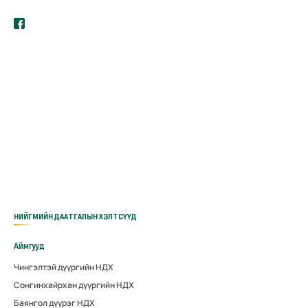
НИЙГМИЙН ДААТГАЛЫН ХЭЛТСҮҮД
Аймгууд
Чингэлтэй дүүргийн НДХ
Сонгинхайрхан дүүргийн НДХ
Баянгол дүүрэг НДХ