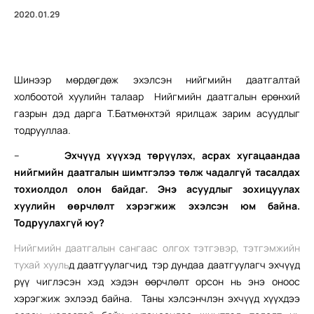
2020.01.29
Шинээр мөрдөгдөж эхэлсэн нийгмийн даатгалтай
холбоотой хуулийн талаар Нийгмийн даатгалын ерөнхий
газрын дэд дарга Т.Батмөнхтэй ярилцаж зарим асуудлыг
тодрууллаа.
–
Эхчүүд хүүхэд төрүүлэх, асрах хугацаандаа
нийгмийн даатгалын шимтгэлээ төлж чадалгүй тасалдах
тохиолдол
олон байдаг. Энэ асуудлыг зохицуулах
хуулийн өөрчлөлт хэрэгжиж эхэлсэн юм байна.
Тодруулахгүй юу?
Нийгмийн даатгалын сангаас олгох тэтгэвэр, тэтгэмжийн
тухай хууль
д даатгуулагчид, тэр дундаа даатгуулагч эхчүүд
рүү чиглэсэн хэд хэдэн өөрчлөлт орсон нь энэ оноос
хэрэгжиж эхлээд байна. Таны хэлсэнчлэн эхчүүд хүүхдээ