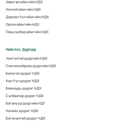
Хөвсгөл аймгийн НДХ
Хэнтий аймгийн НДХ
Дархан-Уул аймгийн НДХ
Орхон аймгийн НДХ
Говьсүмбэр аймгийн НДХ
Нийслэл, Дүүргүүд
Чингэлтэй дүүргийн НДХ
Сонгинхайрхан дүүргийн НДХ
Баянгол дүүрэг НДХ
Хан-Уул дүүрэг НДХ
Баянзүрх дүүрэг НДХ
Сүхбаатар дүүрэг НДХ
Багануур дүүргийн НДГ
Налайх дүүрэг НДХ
Багахангай дүүрэг НДХ