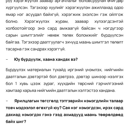
рүү хэрэгжүүлэх заавар аргачлалыг боловсруулан өчигдөр
хүргүүлсэн. Тэгэхээр хуулийг хэрэгжүүлэн ажиллахад одоо
ямар нэг асуудал байхгүй, хэрэгжиж эхэлсэн гэж ойлгож
болно. Хэрэгжүүлэх журам, заавар хүлээгдсэнтэй
холбоотойгоор энэ сард амжаагүй байсан ч нэгдүгээр
сарын шимтгэлийг нөхөж төлөх боломжийг бүрдүүлсэн
байгаа. Тэгэхээр даатгуулагч эхчүүд маань шимтгэл төлөлт
тасарна гэж сандрах хэрэггүй.
–
Юу бүрдүүлж, хаана хандах вэ?
Бүрдүүлэх материалын тухайд иргэний үнэмлэх, нийгмийн
даатгалын дэвтэртэй бол дэвтрээ, дэвтэр шинээр нээлгэх
бол 1 хувь цээж зураг, хүүхдийн төрсний гэрчилгээний
хамтаар харъяа нийгмийн даатгалын хэлтэстээ хандана.
–
Ярилцлагын төгсгөлд тэтгэврийн нэмэгдлийн талаар
товч мэдээлэл өгөхгүй юу? Сая нэг нэмэгдсэн, ирэх сард
дахиад нэмэгдэх гэнэ гээд ахмадууд маань төөрөлдөөд
байх шиг?