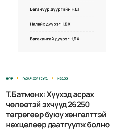
Багануур дүүргийн НДГ
Налайх дүүрэг НДХ
Багахангай дүүрэг НДХ
НҮҮР
ГАЗАР, ХЭЛТСҮҮД
МЭДЭЭ
Т.Батмөнх: Хүүхэд асрах
чөлөөтэй эхчүүд 26250
төгрөгөөр буюу хөнгөлттэй
нөхцөлөөр даатгуулж болно