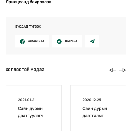
Ярилцсанд баярлалаа.
БУСДАД ТҮГЭЭХ
ХУВААЛЦАХ
ЖИРГЭХ
ХОЛБООТОЙ МЭДЭЭ
2021.01.21
2020.12.29
Сайн дурын
Сайн дурын
даатгуулагч
даатгалыг
эхийн
бүрэн
жирэмсний
цахимжууллаа.