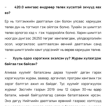
–
420.0 мянгаас өндрөөр төлөх хүсэлтэй эхчүүд яах
вэ?
Ер нь тэтгэмжийн даатгалын сан болон улсаас хариуцаж
төлөх дүн нь тогтмол гэж ойлгож болно. Тухайн эх шимтгэл
төлөх орлогоо хэд ч гэж тодорхойлж болно. Харин шимтгэл
ноогдох дүнгээс 26250 төгрөг хөнгөлөгдөж, үйлдвэрлэлийн
осол, мэргэжлээс шалтгаалсан өвчний даатгалын санд
төлөх шимтгэлийн хамт үлдсэнийг нь өөрөө хариуцаж төлнө.
–
Хууль одоо хэрэгжиж эхэлсэн үү? Журам хүлээгдэж
байгаа гэж байсан?
Аливаа хуулийг баталсаны дараа түүнийг даган гарах
хэрэгжүүлэх журам, заавар, аргачлал, програм хангамж гэх
зэрэг бэлтгэл ажил их байдаг. Тус хуулийг хэрэгжүүлэх
журмыг Засгийн газрын 2019 оны 12 сарын 30-ны өдөр
баталж, манай байгууллагад саяхан баталгаажиж ирсэн.
Энэ дагуу Нийгмийн даатгалын ерөнхий газраас хэлтсүүд