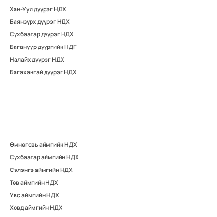
Хан-Уул дүүрэг НДХ
Баянзүрх дүүрэг НДХ
Сүхбаатар дүүрэг НДХ
Багануур дүүргийн НДГ
Налайх дүүрэг НДХ
Багахангай дүүрэг НДХ
Өмнөговь аймгийн НДХ
Сүхбаатар аймгийн НДХ
Сэлэнгэ аймгийн НДХ
Төв аймгийн НДХ
Увс аймгийн НДХ
Ховд аймгийн НДХ