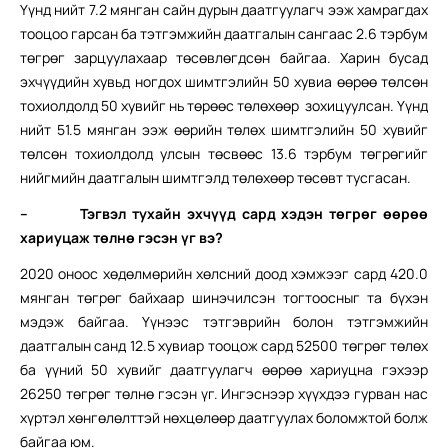
Үүнд нийт 7.2 мянган сайн дурын даатгуулагч ээж хамрагдах
тооцоо гарсан ба тэтгэмжийн даатгалын сангаас 2.6 тэрбум
төгрөг зарцуулахаар төсөвлөгдсөн байгаа. Харин бусад
эхчүүдийн хувьд ногдох шимтгэлийн 50 хувиа өөрөө төлсөн
тохиолдолд 50 хувийг нь төрөөс төлөхөөр зохицуулсан. Үүнд
нийт 51.5 мянган ээж өөрийн төлөх шимтгэлийн 50 хувийг
төлсөн тохиолдолд улсын төсвөөс 13.6 тэрбум төгрөгийг
нийгмийн даатгалын шимтгэлд төлөхөөр төсөвт тусгасан.
– Тэгвэл тухайн эхчүүд сард хэд
эн төгрөг өөрөө
хариуцаж т
өлнө гэсэн үг вэ?
2020 оноос хөдөлмөрийн хөлсний доод хэмжээг сард 420.0
мянган төгрөг байхаар шинэчилсэн тогтоосныг та бүхэн
мэдэж байгаа. Үүнээс тэтгэврийн болон тэтгэмжийн
даатгалын санд 12.5 хувиар тооцож сард 52500 төгрөг төлөх
ба үүний 50 хувийг даатгуулагч өөрөө хариуцна гэхээр
26250 төгрөг төлнө гэсэн үг. Ингэснээр хүүхдээ гурван нас
хүртэл хөнгөлөлттэй нөхцөлөөр даатгуулах боломжтой болж
байгаа юм.