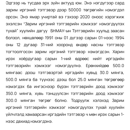
Эдгээр нь тусдаа эрх зүйн актууд юм. Энэ нэгдүгээр сард
зарим иргэний тэтгэвэр дээр 50000 төгрөгийн нэмэгдэл
орсон. Энэ ямар учиртай вэ гэхээр 2020 оноос хэрэгжиж
эхэлсэн “Зарим иргэний тэтгэврийн хэмжээг нэмэгдүүлэх
тухай” хуулийн дагуу БНМАУ-ын Тэтгэврийн хуульд заасан
болзол, нөхцөлөөр 1991 оны 01 дүгээр сарын 01-нээс 1994
оны 12 дугаар 31-ний хооронд өндөр насны тэтгэвэр
тогтоолгосон зарим иргэний тэтгэвэр нэмэгдсэн. Харин
ирэх хоёрдугаар сарын 1-ний өдрөөс нийт иргэдийн
тэтгэвэрийн хэмжээг нэмэгдүүлнэ. Ерөнхийдөө 500.0
мянгаас доош тэтгэвэртэй иргэдийн хувьд 30.0 мянга,
500.0 мянга ба түүнээс дээш бол 25.0 мянган төгрөгөөр
нэмэгдэх ба ингэснээр бүрэн тэтгэврийн доод хэмжээг
350.0 мянга, хувь тэнцүүлсэн тэтгэврийн доод хэмжээг
300.0 мянган төгрөг болно. Тодруулж хэлэхэд Зарим
иргэний тэтгэврийн хэмжээг нэмэгдүүлэх тухай хуулийн
үйлчлэлд хамаарсан иргэдийн тэтгэвэр ч мөн ирэх сарын 1-
нээс дахиад нэмэгдэнэ.