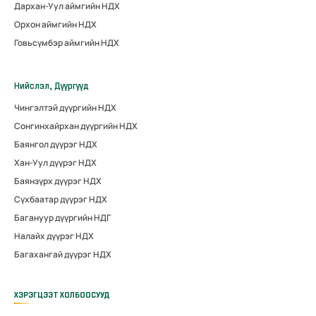
Дархан-Уул аймгийн НДХ
Орхон аймгийн НДХ
Говьсүмбэр аймгийн НДХ
Нийслэл, Дүүргүүд
Чингэлтэй дүүргийн НДХ
Сонгинхайрхан дүүргийн НДХ
Баянгол дүүрэг НДХ
Хан-Уул дүүрэг НДХ
Баянзүрх дүүрэг НДХ
Сүхбаатар дүүрэг НДХ
Багануур дүүргийн НДГ
Налайх дүүрэг НДХ
Багахангай дүүрэг НДХ
ХЭРЭГЦЭЭТ ХОЛБООСУУД