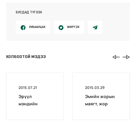
БУСДАД ТҮГЭЭХ
ХУВААЛЦАХ
ЖИРГЭХ
ХОЛБООТОЙ МЭДЭЭ
2015.07.21
2015.03.29
Эрүүл
Эмийн жорын
мэндийн
маягт, жор
даатгалын
бичилтийн
сангаас
стандарт
санхүүжүүлэх
шинээр
өндөр өртөг
батлагдлаа.