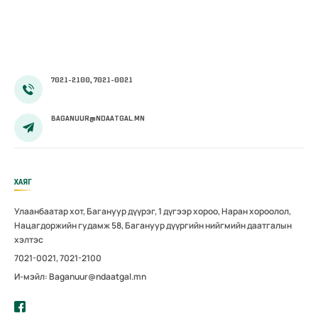
бүхий зарим
тусламж,
үйлчилгээний
жагсаалт,
журам
7021-2100, 7021-0021
BAGANUUR@NDAATGAL.MN
ХАЯГ
Улаанбаатар хот, Багануур дүүрэг, 1 дүгээр хороо, Наран хороолол,
Нацагдоржийн гудамж 58, Багануур дүүргийн нийгмийн даатгалын
хэлтэс
7021-0021, 7021-2100
И-мэйл: Baganuur@ndaatgal.mn