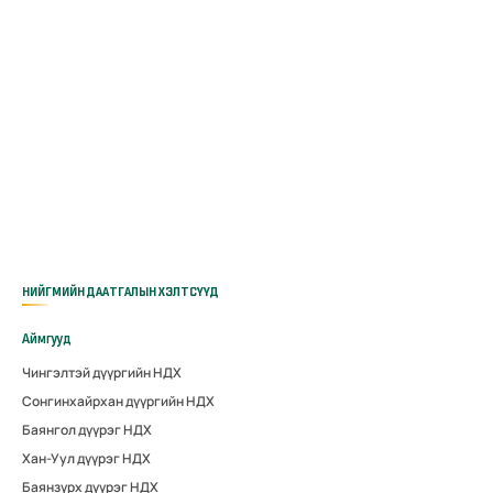
НИЙГМИЙН ДААТГАЛЫН ХЭЛТСҮҮД
Аймгууд
Чингэлтэй дүүргийн НДХ
Сонгинхайрхан дүүргийн НДХ
Баянгол дүүрэг НДХ
Хан-Уул дүүрэг НДХ
Баянзүрх дүүрэг НДХ