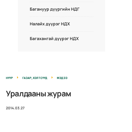
Багануур дүүргийн НДГ
Налайх дүүрэг НДХ
Багахангай дүүрэг НДХ
НҮҮР
ГАЗАР, ХЭЛТСҮҮД
МЭДЭЭ
Уралдааны журам
2014.03.27