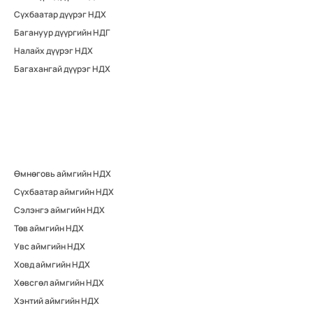
Сүхбаатар дүүрэг НДХ
Багануур дүүргийн НДГ
Налайх дүүрэг НДХ
Багахангай дүүрэг НДХ
Өмнөговь аймгийн НДХ
Сүхбаатар аймгийн НДХ
Сэлэнгэ аймгийн НДХ
Төв аймгийн НДХ
Увс аймгийн НДХ
Ховд аймгийн НДХ
Хөвсгөл аймгийн НДХ
Хэнтий аймгийн НДХ