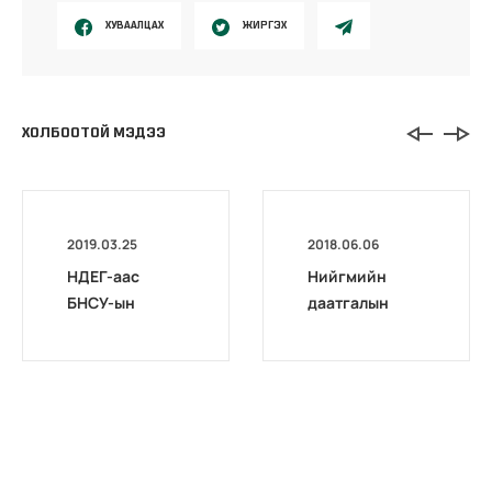
ХУВААЛЦАХ
ЖИРГЭХ
ХОЛБООТОЙ МЭДЭЭ
2019.03.25
2018.06.06
НДЕГ-аас
Нийгмийн
БНСУ-ын
даатгалын
үндэсний
ерөнхий газар
тэтгэврийн
“Төрийн
үйлчилгээний
байгууллагын
албаны
бүтээмж-
мэдээллийн
чадавхийг
технологийн
бэхжүүлэх
удирдлагуудта
асуудал” олон