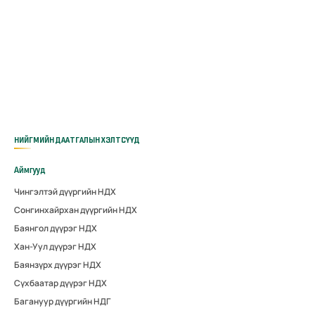
НИЙГМИЙН ДААТГАЛЫН ХЭЛТСҮҮД
Аймгууд
Чингэлтэй дүүргийн НДХ
Сонгинхайрхан дүүргийн НДХ
Баянгол дүүрэг НДХ
Хан-Уул дүүрэг НДХ
Баянзүрх дүүрэг НДХ
Сүхбаатар дүүрэг НДХ
Багануур дүүргийн НДГ