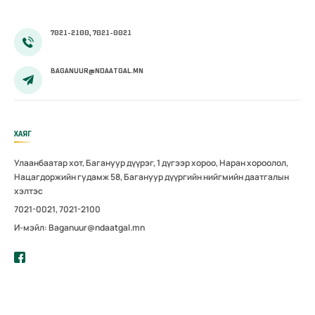
й уулзалт
улсын
зохион
чуулганд
7021-2100, 7021-0021
байгууллаа
оролцов
BAGANUUR@NDAATGAL.MN
ХАЯГ
Улаанбаатар хот, Багануур дүүрэг, 1 дүгээр хороо, Наран хороолол,
Нацагдоржийн гудамж 58, Багануур дүүргийн нийгмийн даатгалын
хэлтэс
7021-0021, 7021-2100
И-мэйл: Baganuur@ndaatgal.mn