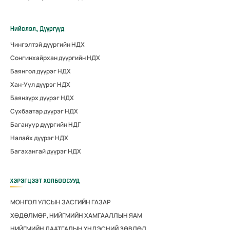
Нийслэл, Дүүргүүд
Чингэлтэй дүүргийн НДХ
Сонгинхайрхан дүүргийн НДХ
Баянгол дүүрэг НДХ
Хан-Уул дүүрэг НДХ
Баянзүрх дүүрэг НДХ
Сүхбаатар дүүрэг НДХ
Багануур дүүргийн НДГ
Налайх дүүрэг НДХ
Багахангай дүүрэг НДХ
ХЭРЭГЦЭЭТ ХОЛБООСУУД
МОНГОЛ УЛСЫН ЗАСГИЙН ГАЗАР
ХӨДӨЛМӨР, НИЙГМИЙН ХАМГААЛЛЫН ЯАМ
НИЙГМИЙН ДААТГАЛЫН ҮНДЭСНИЙ ЗӨВЛӨЛ