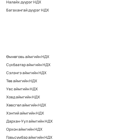
Налайх дүүрэг НДХ
Багахангай дүүрэг НДХ
Өмнөговь аймгийн НДХ
Сүхбаатар аймгийн НДХ
Сэлэнгэ аймгийн НДХ
Төв аймгийн НДХ
Увс аймгийн НДХ
Ховд аймгийн НДХ
Хөвсгөл аймгийн НДХ
Хэнтий аймгийн НДХ
Дархан-Уул аймгийн НДХ
Орхон аймгийн НДХ
Говьсүмбэр аймгийн НДХ