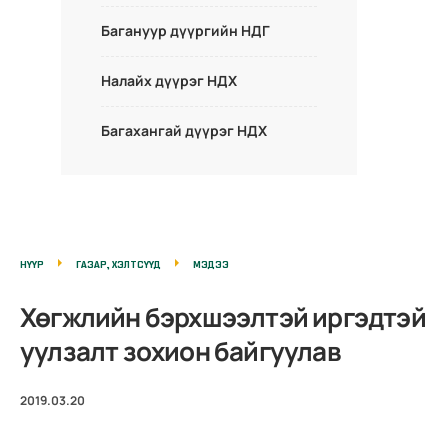
Багануур дүүргийн НДГ
Налайх дүүрэг НДХ
Багахангай дүүрэг НДХ
НҮҮР
ГАЗАР, ХЭЛТСҮҮД
МЭДЭЭ
Хөгжлийн бэрхшээлтэй иргэдтэй
уулзалт зохион байгуулав
2019.03.20