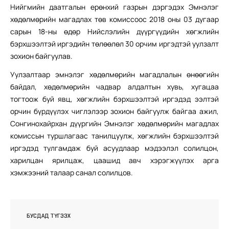
Нийгмийн даатгалын ерөнхий газрын дэргэдэх Эмнэлэг
хөдөлмөрийн магадлах төв комиссоос 2018 оны 03 дугаар
сарын 18-ны өдөр Нийслэлийн дүүргүүдийн хөгжлийн
бэрхшээлтэй иргэдийн төлөөлөл 30 орчим иргэдтэй уулзалт
зохион байгуулав.
Уулзалтаар эмнэлэг хөдөлмөрийн магадлалын өнөөгийн
байдал, хөдөлмөрийн чадвар алдалтын хувь, хугацаа
тогтоож буй явц, хөгжлийн бэрхшээлтэй иргэдэд ээлтэй
орчин бүрдүүлэх чиглэлээр зохион байгуулж байгаа ажил,
Сонгинохайрхан дүүргийн Эмнэлэг хөдөлмөрийн магадлах
комиссын туршлагаас танилцуулж, хөгжлийн бэрхшээлтэй
иргэдэд тулгамдаж буй асуудлаар мэдээлэл солилцон,
харилцан ярилцаж, цаашид авч хэрэгжүүлэх арга
хэмжээний талаар санал солилцов.
БУСДАД ТҮГЭЭХ